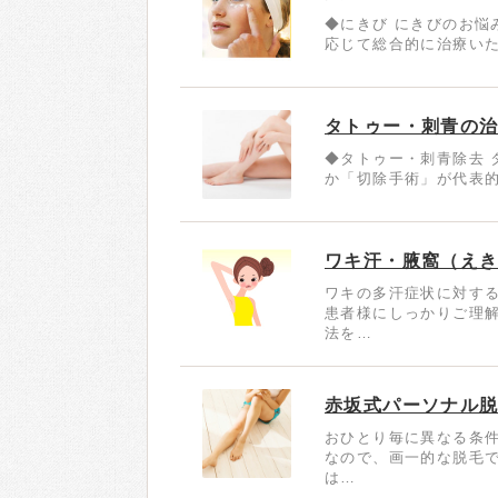
◆にきび にきびのお悩
応じて総合的に治療いた
タトゥー・刺青の
◆タトゥー・刺青除去 
か「切除手術」が代表的
ワキ汗・腋窩（え
ワキの多汗症状に対す
患者様にしっかりご理
法を…
赤坂式パーソナル
おひとり毎に異なる条
なので、画一的な脱毛で
は…