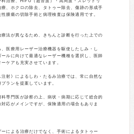
科治療、HIFU（超音波）・高周波・スレッドリ
治療、ホクロの除去、タトゥー除去、傷跡の形成手
良性腫瘍の切除手術と病理検査は保険適用です。
治療法が異なるため、きちんと診断を行った上での
る、医療用レーザー治療機器を駆使したしみ・し
ゴールに向けて最適なレーザー機種を選択し、医師
ターケアも充実させています。
ス注射》によるしわ・たるみ治療では、常に自然な
療プランを提案しています。
膚科専門医が診察の上、病状・病期に応じて総合的
の対応がメインですが、保険適用の場合もありま
ザーによる治療だけでなく、手術によるタトゥー