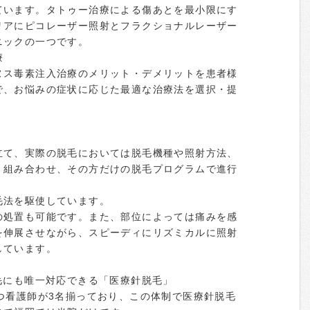
ています。タトゥー治療による傷あとを最小限にす
リアにピコレーザー照射とフラクショナルレーザー
ニックの一つです。
療
ヌス毒素注入治療のメリット・デメリットを患者様
で、お悩みの症状に応じた最適な治療法を選択・提
立て、実際の脱毛においては脱毛機種や照射方法、
、組み合わせ、その方だけの脱毛プログラムで進行
毛法を駆使しています。
の処置も可能です。また、部位によっては痛みを感
を伸展させながら、スピーディにリズミカルに照射
しています。
毛にも唯一対応できる「医療針脱毛」
つ看護師が3名揃っており、この体制で医療針脱毛