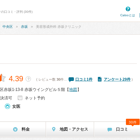
の口コミ・評判 (30件)
Calooとは
中央区
赤坂
美容形成外科 赤坂クリニック
4.39
？
口コミ
1
件
アンケート29件
( レビュー数
30
件…
)
赤坂1-13-8 赤坂ウイングビル５階
【
地図
】
決済可
ネット予約
女医
30件
料金
地図・アクセス
口コミ