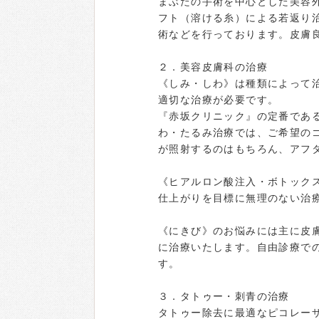
まぶたの手術を中心とした美容外
フト（溶ける糸）による若返り
術などを行っております。皮膚
２．美容皮膚科の治療
《しみ・しわ》は種類によって
適切な治療が必要です。
『赤坂クリニック』の定番であ
わ・たるみ治療では、ご希望の
が照射するのはもちろん、アフ
《ヒアルロン酸注入・ボトック
仕上がりを目標に無理のない治
《にきび》のお悩みには主に皮
に治療いたします。自由診療で
す。
３．タトゥー・刺青の治療
タトゥー除去に最適なピコレー