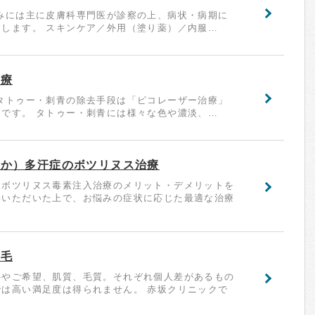
みには主に皮膚科専門医が診察の上、病状・病期に
します。 スキンケア／外用（塗り薬）／内服…
治療
タトゥー・刺青の除去手段は「ピコレーザー治療」
です。 タトゥー・刺青には様々な色や濃淡、…
きか）多汗症のボツリヌス治療
るボツリヌス毒素注入治療のメリット・デメリットを
解いただいた上で、お悩みの症状に応じた最適な治療
脱毛
件やご希望、肌質、毛質。それぞれ個人差があるもの
は高い満足度は得られません。 赤坂クリニックで