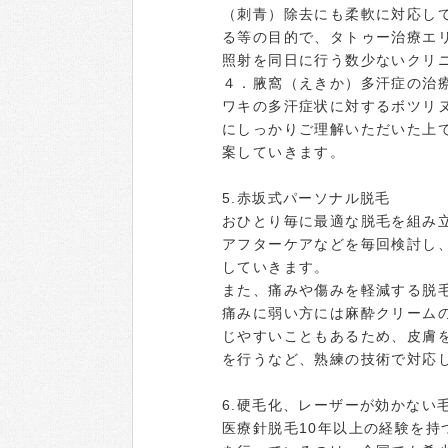
（刺青）除去にも柔軟に対応し
る等の目的で、タトゥー治療エ
照射を同日に行う数少ないクリ
４．腋窩（えきか）多汗症の治
ワキの多汗症状に対するボツリ
にしっかりご理解いただいた上
案していきます。
5.赤坂式パーソナル脱毛
おひとり毎に最適な脱毛を組み
アフターケアなどを毎回検討し
していきます。
また、痛みや傷みを軽減する脱
痛みに弱い方には麻酔クリーム
じやすいこともあるため、皮膚
を行うなど、熟練の技術で対応
6.硬毛化、レーザーが効かない
医療針脱毛10年以上の経験を持