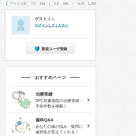
アクセス数 7月：
384
| 6月：
386
| 年間：
3,760
ゲスト
さん
ログインしてください
新規ユーザ登録
おすすめページ
治療実績
DPC対象病院の治療実績・
手術件数を掲載！
歯科Q&A
あなたの歯の悩み・疑問に
歯科医が答えてくれる！