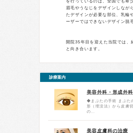
を行っているのは、全国でも希
眉毛やうなじをデザインしなが
たデザインが必要な部位、乳輪
ーザーではできないデザイン脱
開院35年目を迎えた当院では
と向き合います。
診療案内
美容外科・形成外
◆まぶたの手術 まぶた
形（埋没法）から皮膚
の…
美容皮膚科の治療