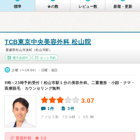
標準
★の数
レビュー数
新着・更新
TCB東京中央美容外科 松山院
愛媛県松山市湊町（松山市駅）
電子決済可
ネット予約
土曜（〜19:00）・日曜・祝日
9時～23時予約受付！松山市駅１分の美容外科。二重整形・小顔・クマ・
医療脱毛 カウンセリング無料
3.07
1件
3件
アクセス数 7月:
149
| 6月:
96
美容外科
3.0