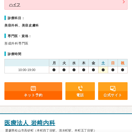
ハイフ
診療科目：
美容外科、美容皮膚科
専門医・資格：
形成外科専門医
診療時間
月
火
水
木
金
土
日
祝
10:00-19:00
ネット予約
電話
公式サイト
医療法人 岩﨑内科
愛媛県松山市高砂町（本町四丁目駅、清水町駅、本町五丁目駅）