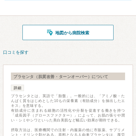
地図から病院検索
口コミを探す
プラセンタ（肌質改善・ターンオーバー）について
詳細
プラセンタとは、英語で「胎盤」。一般的には、「アミノ酸・た
んぱく質をはじめとした10もの栄養素（有効成分）を抽出したエ
キス」を意味する。
有効成分に含まれる細胞の活性化や分裂を促進する働きを持つ
「成長因子（グロースファクター）」によって、お肌の張りや潤
い・シミやシワといった美白美肌など幅広い効果が期待できる。
摂取方法は、医療機関での注射・内服薬の他に市販薬、サプリメ
ント・ドリンク剤がある。原料となる人由来プラセンタは、厚労