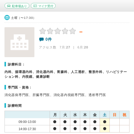
駐車場あり
マイナ受付
土曜（〜17:30）
－
0件
アクセス数 7月:
27
| 6月:
20
診療科目：
内科、循環器内科、消化器内科、胃腸科、人工透析、整形外科、リハビリテー
ション科、内視鏡、健康診断
専門医・資格：
消化器病専門医、肝臓専門医、消化器内視鏡専門医、透析専門医
診療時間
月
火
水
木
金
土
日
祝
09:00-13:00
14:00-17:30