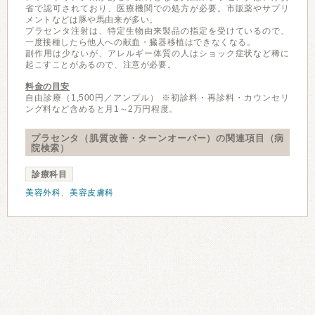
省で認可されており、医療機関での処方が必要。市販薬やサプリ
メントなどは豚や馬由来が多い。
プラセンタ注射は、特定生物由来製品の指定を受けているので、
一度接種したら他人への献血・臓器移植はできなくなる。
副作用は少ないが、アレルギー体質の人はショック症状など稀に
起こすことがあるので、注意が必要。
料金の目安
自由診療（1,500円／アンプル） ※初診料・再診料・カウンセリ
ング料など含めると月1～2万円程度。
プラセンタ（肌質改善・ターンオーバー）の関連項目（病
院検索）
診療科目
美容外科
、
美容皮膚科