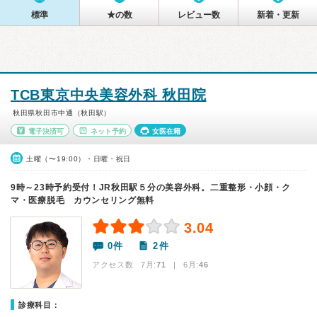
標準
★の数
レビュー数
新着・更新
TCB東京中央美容外科 秋田院
秋田県秋田市中通（秋田駅）
電子決済可
ネット予約
女医在籍
土曜（〜19:00）・日曜・祝日
9時～23時予約受付！JR秋田駅５分の美容外科。二重整形・小顔・ク
マ・医療脱毛 カウンセリング無料
3.04
0件
2件
アクセス数 7月:
71
| 6月:
46
診療科目：