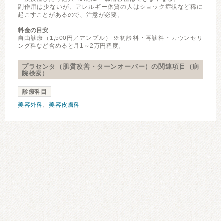
副作用は少ないが、アレルギー体質の人はショック症状など稀に
起こすことがあるので、注意が必要。
料金の目安
自由診療（1,500円／アンプル） ※初診料・再診料・カウンセリ
ング料など含めると月1～2万円程度。
プラセンタ（肌質改善・ターンオーバー）の関連項目（病
院検索）
診療科目
美容外科
、
美容皮膚科