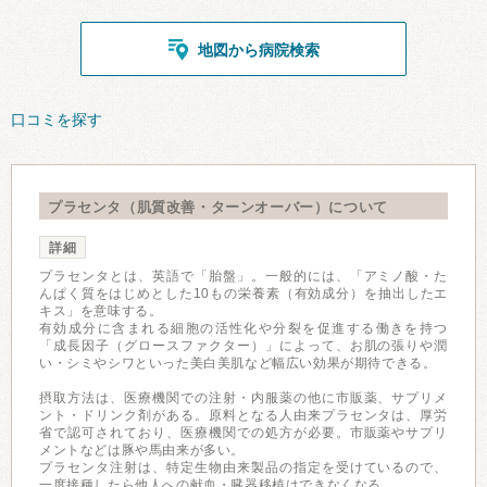
地図から病院検索
口コミを探す
プラセンタ（肌質改善・ターンオーバー）について
詳細
プラセンタとは、英語で「胎盤」。一般的には、「アミノ酸・た
んぱく質をはじめとした10もの栄養素（有効成分）を抽出したエ
キス」を意味する。
有効成分に含まれる細胞の活性化や分裂を促進する働きを持つ
「成長因子（グロースファクター）」によって、お肌の張りや潤
い・シミやシワといった美白美肌など幅広い効果が期待できる。
摂取方法は、医療機関での注射・内服薬の他に市販薬、サプリメ
ント・ドリンク剤がある。原料となる人由来プラセンタは、厚労
省で認可されており、医療機関での処方が必要。市販薬やサプリ
メントなどは豚や馬由来が多い。
プラセンタ注射は、特定生物由来製品の指定を受けているので、
一度接種したら他人への献血・臓器移植はできなくなる。