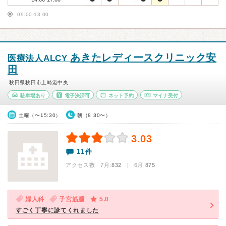
09:00-13:00
あきたレディースクリニック安
医療法人ALCY
田
秋田県秋田市土崎港中央
駐車場あり
電子決済可
ネット予約
マイナ受付
土曜（〜15:30）
朝（8:30〜）
3.03
11件
アクセス数 7月:
832
| 6月:
875
婦人科
子宮筋腫
5.0
すごく丁寧に診てくれました