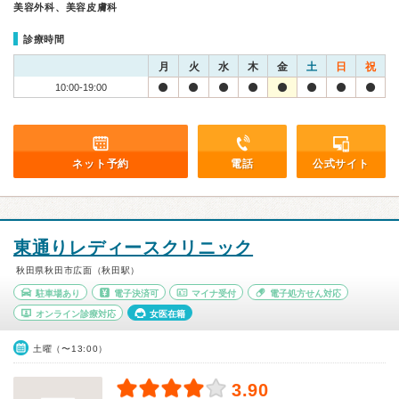
美容外科、美容皮膚科
診療時間
月
火
水
木
金
土
日
祝
10:00-19:00
ネット予約
電話
公式サイト
東通りレディースクリニック
秋田県秋田市広面（秋田駅）
駐車場あり
電子決済可
マイナ受付
電子処方せん対応
オンライン診療対応
女医在籍
土曜（〜13:00）
3.90