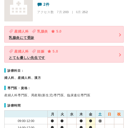
2件
アクセス数 7月:
203
| 6月:
252
産婦人科
乳腺炎
5.0
乳腺炎にて受診
産婦人科
妊娠
5.0
とても優しい先生です
診療科目：
婦人科、産婦人科、漢方
専門医・資格：
産婦人科専門医、周産期(新生児)専門医、臨床遺伝専門医
診療時間
月
火
水
木
金
土
日
祝
09:00-12:00
14:00-17:00