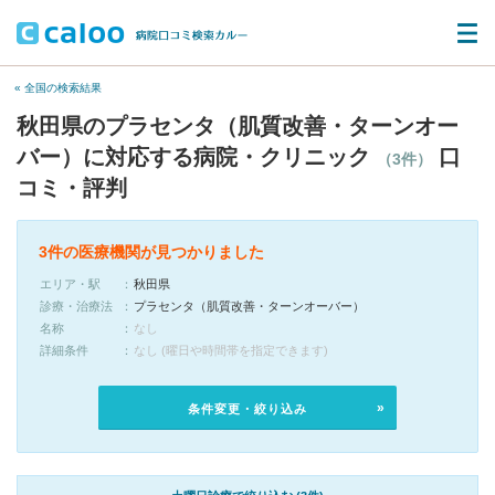
« 全国の検索結果
秋田県のプラセンタ（肌質改善・ターンオー
バー）に対応する病院・クリニック
口
（3件）
コミ・評判
3件の医療機関が見つかりました
エリア・駅
秋田県
診療・治療法
プラセンタ（肌質改善・ターンオーバー）
名称
なし
詳細条件
なし (曜日や時間帯を指定できます)
条件変更・絞り込み