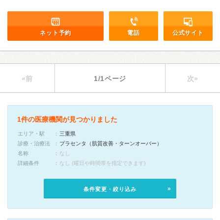
ネット予約
電話
公式サイト
«前
1/1ページ
次»
1件の医療機関が見つかりました
エリア・駅
三重県
診療・治療法
プラセンタ（肌質改善・ターンオーバー）
名称
なし
詳細条件
なし (曜日や時間帯を指定できます)
条件変更・絞り込み