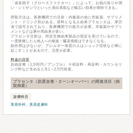
「成長因子（グロースファクター）」によって、お肌の張りや潤
い・シミやシワといった美白美肌など幅広い効果が期待できる。
摂取方法は、医療機関での注射・内服薬の他に市販薬、サプリメ
ント・ドリンク剤がある。原料となる人由来プラセンタは、厚労
省で認可されており、医療機関での処方が必要。市販薬やサプリ
メントなどは豚や馬由来が多い。
プラセンタ注射は、特定生物由来製品の指定を受けているので、
一度接種したら他人への献血・臓器移植はできなくなる。
副作用は少ないが、アレルギー体質の人はショック症状など稀に
起こすことがあるので、注意が必要。
料金の目安
自由診療（1,500円／アンプル） ※初診料・再診料・カウンセリ
ング料など含めると月1～2万円程度。
プラセンタ（肌質改善・ターンオーバー）の関連項目（病
院検索）
診療科目
美容外科
、
美容皮膚科