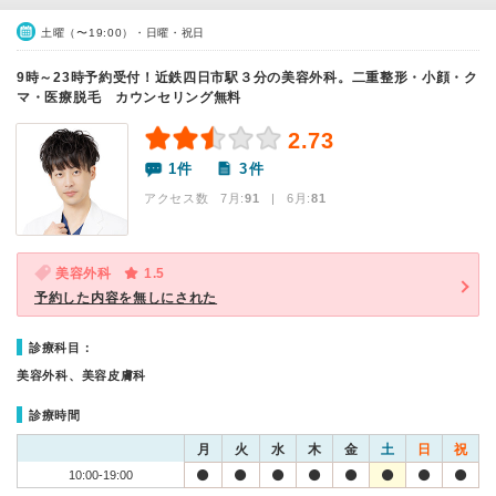
土曜（〜19:00）・日曜・祝日
9時～23時予約受付！近鉄四日市駅３分の美容外科。二重整形・小顔・ク
マ・医療脱毛 カウンセリング無料
2.73
1件
3件
アクセス数 7月:
91
| 6月:
81
美容外科
1.5
予約した内容を無しにされた
診療科目：
美容外科、美容皮膚科
診療時間
月
火
水
木
金
土
日
祝
10:00-19:00