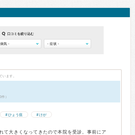
口コミを絞り込む
ています。
20件）
ひょう疽
けが
れて大きくなってきたので本院を受診。事前にア