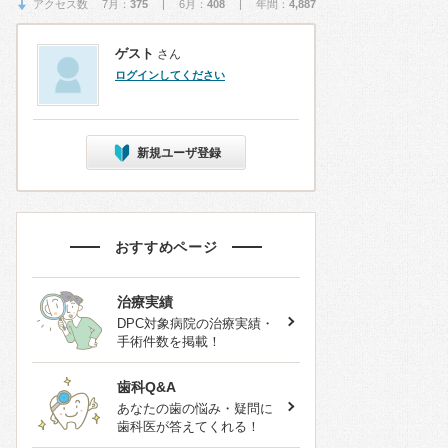
アクセス数 7月：
375
| 6月：
408
| 年間：
4,887
ゲスト
さん
ログインしてください
新規ユーザ登録
おすすめページ
治療実績
DPC対象病院の治療実績・
手術件数を掲載！
歯科Q&A
あなたの歯の悩み・疑問に
歯科医が答えてくれる！