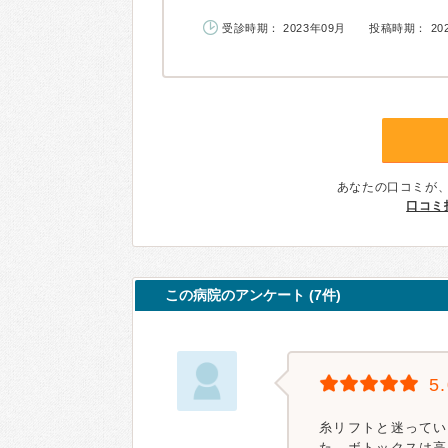
受診時期： 2023年09月
投稿時期： 20
あなたの口コミが
口コミ
この病院のアンケート (7件)
5
糸リフトと迷ってい
た。ボトックスは高