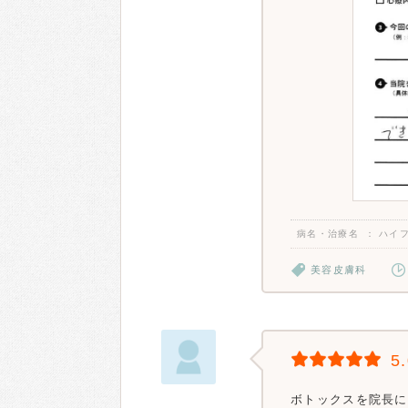
病名・治療名
ハイ
美容皮膚科
5
ボトックスを院長に