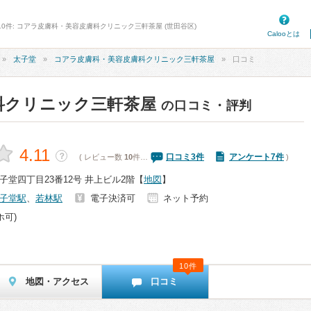
10件: コアラ皮膚科・美容皮膚科クリニック三軒茶屋 (世田谷区)
Calooとは
太子堂
コアラ皮膚科・美容皮膚科クリニック三軒茶屋
口コミ
科クリニック三軒茶屋
の口コミ・評判
4.11
？
口コミ
3
件
アンケート7件
( レビュー数
10
件…
)
堂四丁目23番12号 井上ビル2階
【
地図
】
子堂駅
、
若林駅
電子決済可
ネット予約
ホ可)
10件
地図・アクセス
口コミ