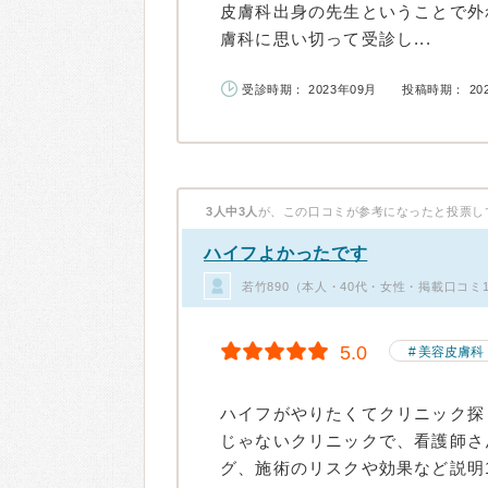
皮膚科出身の先生ということで外
膚科に思い切って受診し...
受診時期： 2023年09月
投稿時期： 20
3人中3人
が、この口コミが参考になったと投票し
ハイフよかったです
若竹890（本人・40代・女性・掲載口コミ
5.0
美容皮膚科
ハイフがやりたくてクリニック探
じゃないクリニックで、看護師さ
グ、施術のリスクや効果など説明1