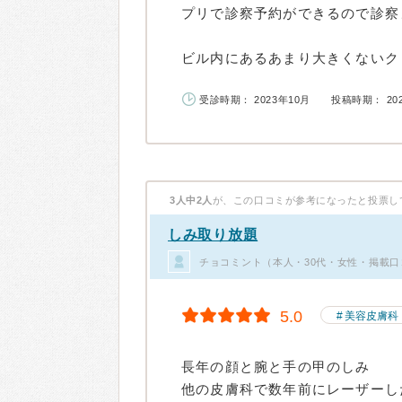
プリで診察予約ができるので診察
ビル内にあるあまり大きくないクリ
受診時期： 2023年10月
投稿時期： 20
3人中2人
が、この口コミが参考になったと投票し
しみ取り放題
チョコミント（本人・30代・女性・掲載口
5.0
美容皮膚科
長年の顔と腕と手の甲のしみ
他の皮膚科で数年前にレーザーし