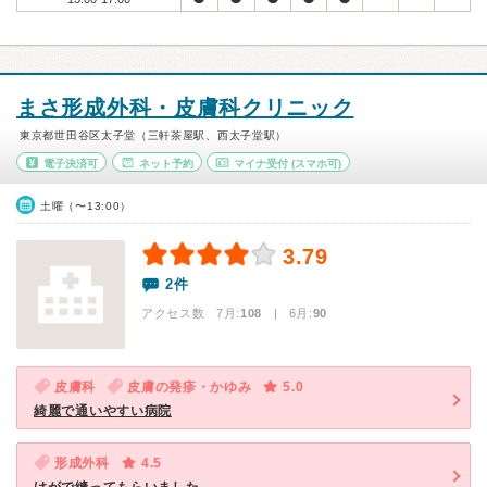
まさ形成外科・皮膚科クリニック
東京都世田谷区太子堂（三軒茶屋駅、西太子堂駅）
電子決済可
ネット予約
マイナ受付
(スマホ可)
土曜（〜13:00）
3.79
2件
アクセス数 7月:
108
| 6月:
90
皮膚科
皮膚の発疹・かゆみ
5.0
綺麗で通いやすい病院
形成外科
4.5