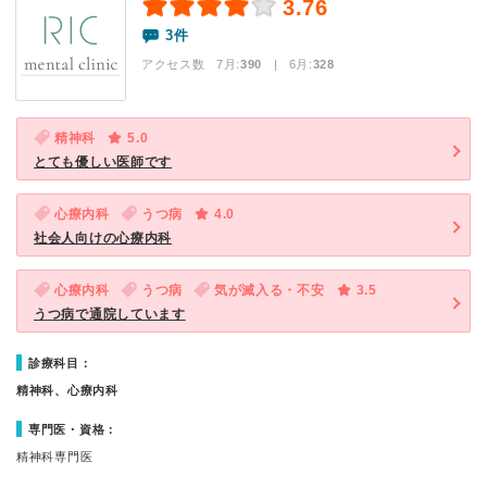
3.76
3件
アクセス数 7月:
390
| 6月:
328
精神科
5.0
とても優しい医師です
心療内科
うつ病
4.0
社会人向けの心療内科
心療内科
うつ病
気が滅入る・不安
3.5
うつ病で通院しています
診療科目：
精神科、心療内科
専門医・資格：
精神科専門医