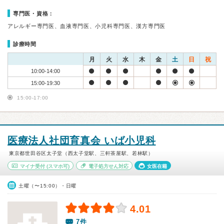
専門医・資格：
アレルギー専門医、血液専門医、小児科専門医、漢方専門医
診療時間
月
火
水
木
金
土
日
祝
10:00-14:00
15:00-19:30
15:00-17:00
医療法人社団育真会 いば小児科
東京都世田谷区太子堂（西太子堂駅、三軒茶屋駅、若林駅）
マイナ受付
(スマホ可)
電子処方せん対応
女医在籍
土曜（〜15:00）・日曜
4.01
7件