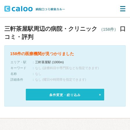
三軒茶屋駅周辺の病院・クリニック
口
（158件）
コミ・評判
158件の医療機関が見つかりました
エリア・駅
三軒茶屋駅 (1000m)
キーワード
なし (診療科目や専門医などを指定できます)
名称
なし
詳細条件
なし (曜日や時間帯を指定できます)
条件変更・絞り込み