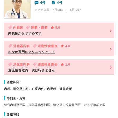
4件
4件
アクセス数 7月:
352
| 6月:
257
内視鏡
胃痛・腹痛
5.0
内視鏡がおすすめです
消化器内科
逆流性食道炎
4.0
おなか専門のクリニックとして
消化器内科
逆流性食道炎
1.0
逆流性食道炎 次は行きません
診療科目：
内科、消化器内科、心療内科、内視鏡、健康診断
専門医・資格：
総合内科専門医、消化器病専門医、消化器内視鏡専門医、がん治療認定医
診療時間