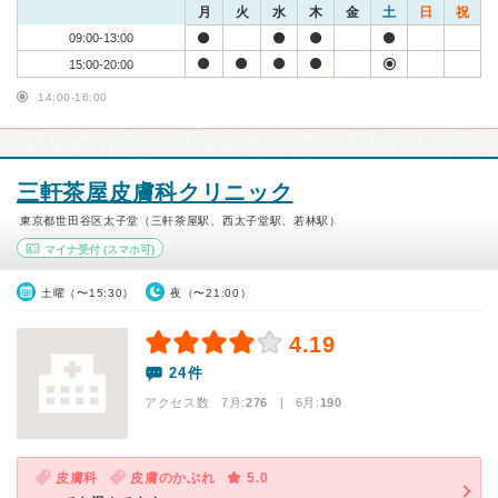
月
火
水
木
金
土
日
祝
09:00-13:00
15:00-20:00
14:00-16:00
三軒茶屋皮膚科クリニック
東京都世田谷区太子堂（三軒茶屋駅、西太子堂駅、若林駅）
マイナ受付
(スマホ可)
土曜（〜15:30）
夜（〜21:00）
4.19
24件
アクセス数 7月:
276
| 6月:
190
皮膚科
皮膚のかぶれ
5.0