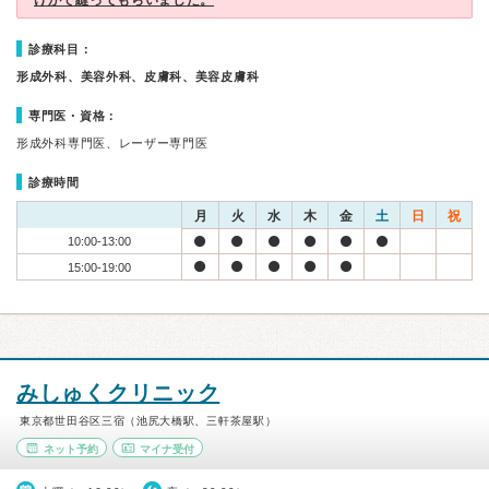
けがで縫ってもらいました。
診療科目：
形成外科、美容外科、皮膚科、美容皮膚科
専門医・資格：
形成外科専門医、レーザー専門医
診療時間
月
火
水
木
金
土
日
祝
10:00-13:00
15:00-19:00
みしゅくクリニック
東京都世田谷区三宿（池尻大橋駅、三軒茶屋駅）
ネット予約
マイナ受付