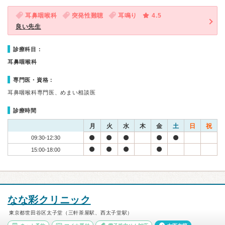
耳鼻咽喉科
突発性難聴
耳鳴り
4.5
良い先生
診療科目：
耳鼻咽喉科
専門医・資格：
耳鼻咽喉科専門医、めまい相談医
診療時間
月
火
水
木
金
土
日
祝
09:30-12:30
15:00-18:00
なな彩クリニック
東京都世田谷区太子堂（三軒茶屋駅、西太子堂駅）