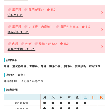
肛門科
肛門が痛い
5.0
治りました
肛門科
いぼ痔（内痔核）
肛門から出血
5.0
痔が治りました
内科
かぜ
発熱・だるい
5.0
内科で受診しました
診療科目：
内科、消化器内科、胃腸科、外科、整形外科、肛門科、健康診断、在宅医療
専門医・資格：
外科専門医、消化器外科専門医
診療時間
月
火
水
木
金
土
日
祝
09:00-12:00
13:00-17:00