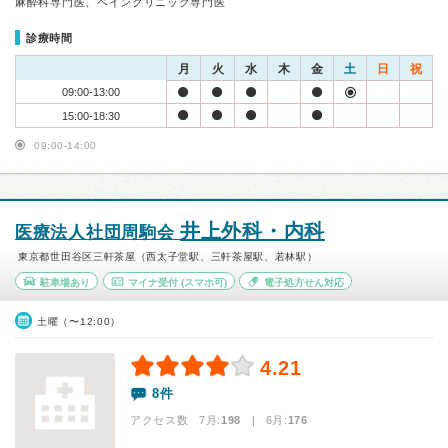
麻酔科専門医、ペインクリニック専門医
診療時間
月
火
水
木
金
土
日
祝
09:00-13:00
15:00-18:30
09:00-14:00
井上外科・内科
医療法人社団周駒会
東京都世田谷区三軒茶屋（西太子堂駅、三軒茶屋駅、若林駅）
駐車場あり
マイナ受付
(スマホ可)
電子処方せん対応
土曜（〜12:00）
4.21
8件
アクセス数 7月:
198
| 6月:
176