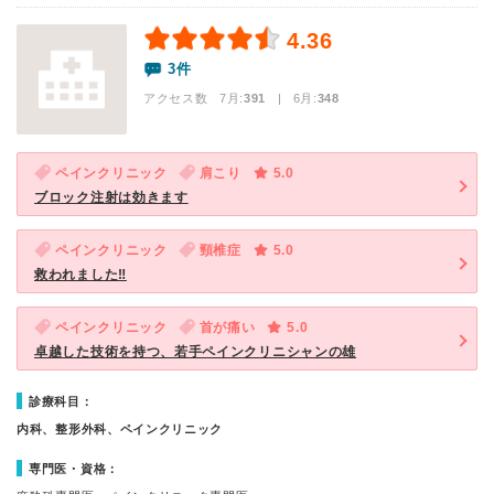
4.36
3件
アクセス数 7月:
391
| 6月:
348
ペインクリニック
肩こり
5.0
ブロック注射は効きます
ペインクリニック
頸椎症
5.0
救われました‼️
ペインクリニック
首が痛い
5.0
卓越した技術を持つ、若手ペインクリニシャンの雄
診療科目：
内科、整形外科、ペインクリニック
専門医・資格：