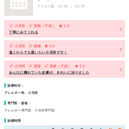
アクセス数 7月:
71
| 6月:
77
小児科
発熱（子供）
5.0
丁寧にみてくれる
小児科
便秘
5.0
遠くからでも通いたい小児科です！
小児科
湿疹
発疹（子供）
5.0
あんなに爛れていた皮膚が、きれいに治りました
診療科目：
アレルギー科、小児科
専門医・資格：
アレルギー専門医、小児科専門医
診療時間