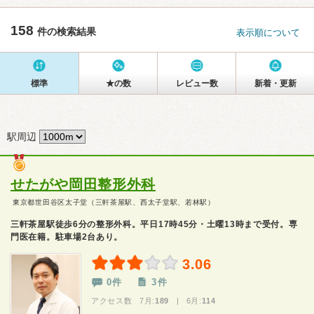
158
件の検索結果
表示順について
標準
★の数
レビュー数
新着・更新
駅周辺
せたがや岡田整形外科
東京都世田谷区太子堂（三軒茶屋駅、西太子堂駅、若林駅）
三軒茶屋駅徒歩6分の整形外科。平日17時45分・土曜13時まで受付。専
門医在籍。駐車場2台あり。
3.06
0件
3件
アクセス数 7月:
189
| 6月:
114