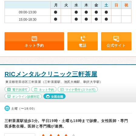
月
火
水
木
金
土
日
祝
09:00-13:00
15:00-18:30
ネット予約
電話
公式サイト
RICメンタルクリニック三軒茶屋
東京都世田谷区三軒茶屋（三軒茶屋駅、池尻大橋駅、駒沢大学駅）
電子決済可
ネット予約
マイナ受付
(スマホ可)
オンライン診療対応
女医在籍
土曜（〜18:00）
三軒茶屋駅徒歩3分。平日19時・土曜も18時まで診療。女性医師・専門
医多数在籍。医師と専門職が連携。