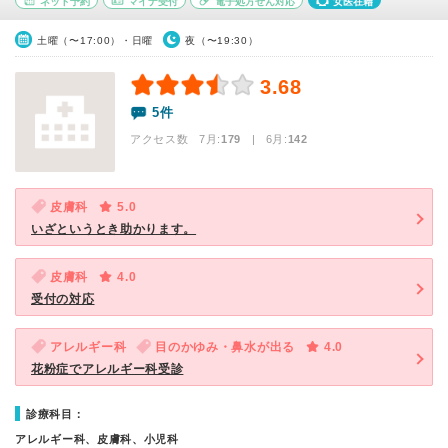
ネット予約
マイナ受付
電子処方せん対応
女医在籍
土曜（〜17:00）・日曜
夜（〜19:30）
3.68
5件
アクセス数 7月:
179
| 6月:
142
皮膚科
5.0
いざというとき助かります。
皮膚科
4.0
受付の対応
アレルギー科
目のかゆみ・鼻水が出る
4.0
花粉症でアレルギー科受診
診療科目：
アレルギー科、皮膚科、小児科