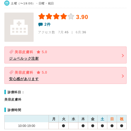
土曜（〜19:00）・日曜・祝日
3.90
2件
アクセス数 7月:
45
| 6月:
36
美容皮膚科
5.0
ジュベルック注射
美容皮膚科
5.0
安心感があります
診療科目：
美容皮膚科
診療時間
月
火
水
木
金
土
日
祝
10:00-19:00