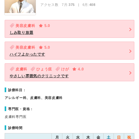
アクセス数 7月:
375
| 6月:
408
美容皮膚科
5.0
しみ取り放題
美容皮膚科
5.0
ハイフよかったです
皮膚科
ひょう疽
けが
4.0
やさしい雰囲気のクリニックです
診療科目：
アレルギー科、皮膚科、美容皮膚科
専門医・資格：
皮膚科専門医
診療時間
月
火
水
木
金
土
日
祝