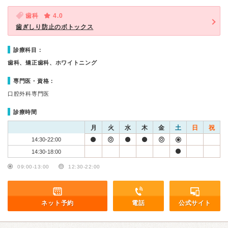
歯科
4.0
歯ぎしり防止のボトックス
診療科目：
歯科、矯正歯科、ホワイトニング
専門医・資格：
口腔外科専門医
診療時間
月
火
水
木
金
土
日
祝
14:30-22:00
14:30-18:00
09:00-13:00
12:30-22:00
ネット予約
電話
公式サイト