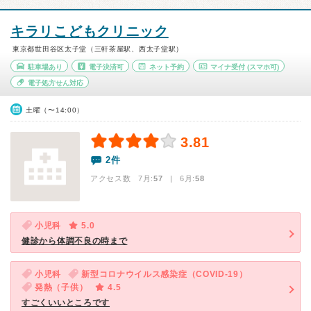
キラリこどもクリニック
東京都世田谷区太子堂（三軒茶屋駅、西太子堂駅）
駐車場あり
電子決済可
ネット予約
マイナ受付
(スマホ可)
電子処方せん対応
土曜（〜14:00）
3.81
2件
アクセス数 7月:
57
| 6月:
58
小児科
5.0
健診から体調不良の時まで
小児科
新型コロナウイルス感染症（COVID-19）
発熱（子供）
4.5
すごくいいところです