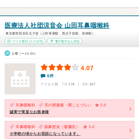
医療法人社団涼音会 山田耳鼻咽喉科
東京都世田谷区太子堂（三軒茶屋駅、西太子堂駅、若林駅）
マイナ受付
(スマホ可)
電子処方せん対応
土曜（〜12:30）
4.07
6件
アクセス数 7月:
176
| 6月:
167
耳鼻咽喉科
耳の閉塞感・聞こえづらい
5.0
誠実で実直なお医者様
耳鼻咽喉科
副鼻腔炎（蓄膿症）
5.0
小学校の頃からお世話になっています。