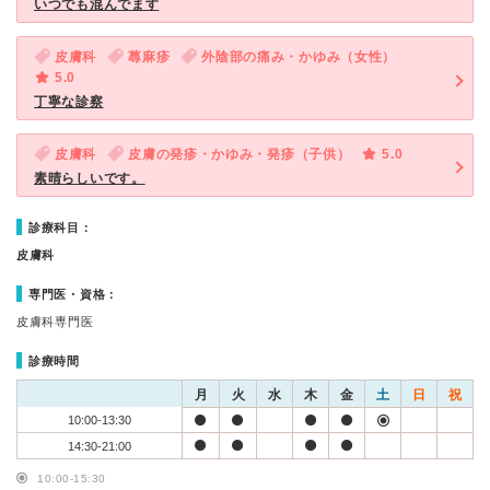
いつでも混んでます
皮膚科
蕁麻疹
外陰部の痛み・かゆみ（女性）
5.0
丁寧な診察
皮膚科
皮膚の発疹・かゆみ・発疹（子供）
5.0
素晴らしいです。
診療科目：
皮膚科
専門医・資格：
皮膚科専門医
診療時間
月
火
水
木
金
土
日
祝
10:00-13:30
14:30-21:00
10:00-15:30