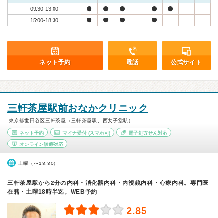
09:30-13:00
15:00-18:30
ネット予約
電話
公式サイト
三軒茶屋駅前おなかクリニック
東京都世田谷区三軒茶屋（三軒茶屋駅、西太子堂駅）
ネット予約
マイナ受付
(スマホ可)
電子処方せん対応
オンライン診療対応
土曜（〜18:30）
三軒茶屋駅から2分の内科・消化器内科・内視鏡内科・心療内科。専門医
在籍・土曜18時半迄。WEB予約
2.85