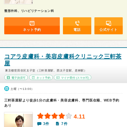
整形外科、リハビリテーション科
ネット予約
電話
公式サイト
コアラ皮膚科・美容皮膚科クリニック三軒茶
屋
東京都世田谷区太子堂（三軒茶屋駅、西太子堂駅、若林駅）
電子決済可
ネット予約
マイナ受付
(スマホ可)
土曜（〜13:00）
三軒茶屋駅より徒歩1分の皮膚科・美容皮膚科、専門医在籍、WEB予約
あり
4.11
3件
7件