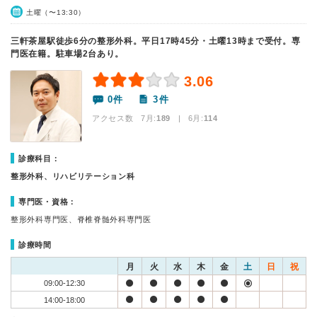
土曜（〜13:30）
三軒茶屋駅徒歩6分の整形外科。平日17時45分・土曜13時まで受付。専
門医在籍。駐車場2台あり。
3.06
0件
3件
アクセス数 7月:
189
| 6月:
114
診療科目：
整形外科、リハビリテーション科
専門医・資格：
整形外科専門医、脊椎脊髄外科専門医
診療時間
月
火
水
木
金
土
日
祝
09:00-12:30
14:00-18:00