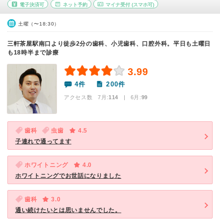
電子決済可
ネット予約
マイナ受付
(スマホ可)
土曜（〜18:30）
三軒茶屋駅南口より徒歩2分の歯科、小児歯科、口腔外科。平日も土曜日
も18時半まで診療
3.99
4件
200件
アクセス数 7月:
114
| 6月:
99
歯科
虫歯
4.5
子連れで通ってます
ホワイトニング
4.0
ホワイトニングでお世話になりました
歯科
3.0
通い続けたいとは思いませんでした。