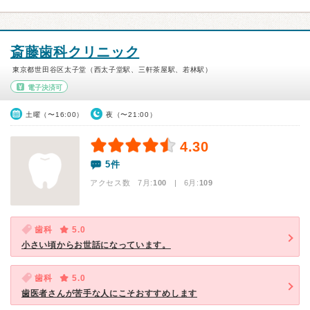
斎藤歯科クリニック
東京都世田谷区太子堂（西太子堂駅、三軒茶屋駅、若林駅）
電子決済可
土曜（〜16:00）
夜（〜21:00）
4.30
5件
アクセス数 7月:
100
| 6月:
109
歯科
5.0
小さい頃からお世話になっています。
歯科
5.0
歯医者さんが苦手な人にこそおすすめします