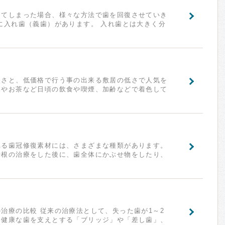
ってしまった場合、様々な方法で歯を回復させていき
に入れ歯（義歯）があります。 入れ歯とは大きく分
軽さと、低価格で行う事の出来る敷居の低さで人気を
ーやお茶など日頃の飲食や喫煙、加齢などで着色して
れる歯冠修復素材には、さまざまな種類があります。
や根の治療をした後に、歯全体にかぶせ物をしたり、
治療の比較 従来の治療法として、失った歯が1～2
た健康な歯を支えとする「ブリッジ」や「差し歯」、