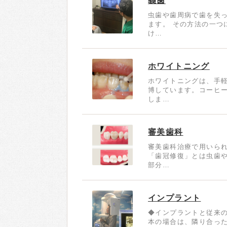
義歯
虫歯や歯周病で歯を失
ます。 その方法の一つ
け…
ホワイトニング
ホワイトニングは、手
博しています。コーヒ
しま…
審美歯科
審美歯科治療で用いら
「歯冠修復」とは虫歯
部分…
インプラント
◆インプラントと従来の
本の場合は、隣り合っ