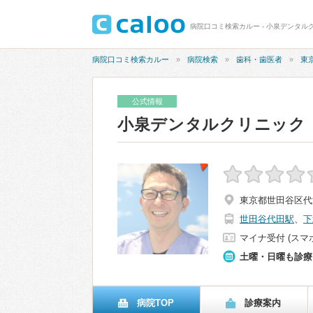
病院口コミ検索カルー - 小泉デンタル
病院口コミ検索カルー
病院検索
歯科・歯医者
東
公式情報
小泉デンタルクリニック
東京都世田谷区代沢4
世田谷代田駅
、
下
マイナ受付 (スマ
土曜・日曜も診療
病院TOP
診療案内