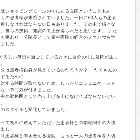
人はショッピングモールの中にある医院ということもあ
くの患者様が来院されていました。一日に60人もの患者
診療しなければならない日もありました。その中で様々な
し、自らの技術、知識の向上が得られたと思います。 また
にも携わり、分院長として歯科医院の経営のノウハウも学
きました。
まぐるしい毎日を過ごしているときに自分の中に疑問が生ま
た。
自分は患者様自身が見えているのだろうか？」 たくさんの
療するために
に対する時間が取れないため、しっかりコミュニケーショ
いない事に気が付きました。
の中の勤務医として売り上げを上げなければならないとい
り、
療のスタイルも変化していました。
なって初めに教えていただいた患者様との信頼関係の大切
い出し、
かり患者様と向き合える医院、もっと一人の患者様を大切