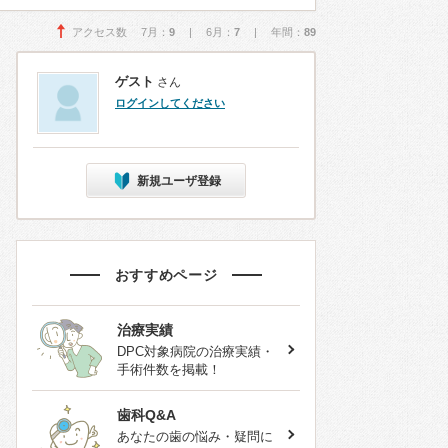
アクセス数 7月：
9
| 6月：
7
| 年間：
89
ゲスト
さん
ログインしてください
新規ユーザ登録
おすすめページ
治療実績
DPC対象病院の治療実績・
手術件数を掲載！
歯科Q&A
あなたの歯の悩み・疑問に