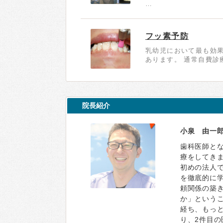
…
フッ素予防
乳幼児において最も効
あります。 通常自費診
院長紹介
小泉 由一郎
歯科医師と
療をしてき
初めの法人
を徹底的に
頼関係の築
か」というこ
経ち、もっ
り、2件目