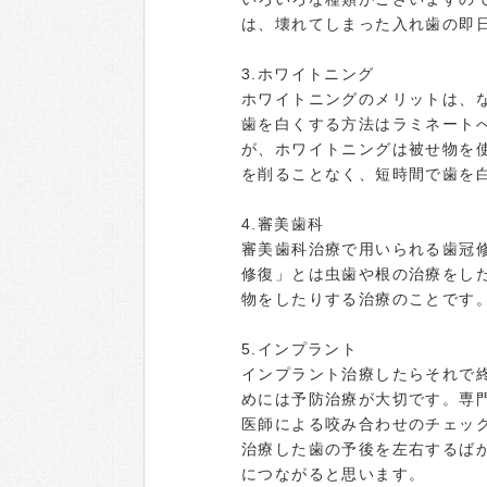
は、壊れてしまった入れ歯の即
3.ホワイトニング
ホワイトニングのメリットは、
歯を白くする方法はラミネートべ
が、ホワイトニングは被せ物を
を削ることなく、短時間で歯を
4.審美歯科
審美歯科治療で用いられる歯冠
修復」とは虫歯や根の治療をし
物をしたりする治療のことです
5.インプラント
インプラント治療したらそれで
めには予防治療が大切です。専
医師による咬み合わせのチェッ
治療した歯の予後を左右するば
につながると思います。