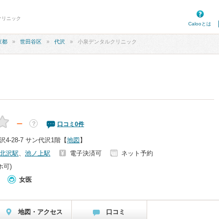
クリニック
Calooとは
京都
世田谷区
代沢
小泉デンタルクリニック
－
？
口コミ
0
件
-28-7 サン代沢1階
【
地図
】
北沢駅
、
池ノ上駅
電子決済可
ネット予約
ホ可)
女医
地図・アクセス
口コミ