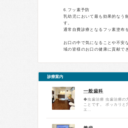
6.フッ素予防
乳幼児において最も効果的なう
す。
通常自費診療となるフッ素塗布
お口の中で気になることや不安
域の皆様のお口の健康に貢献で
診療案内
一般歯科
◆虫歯治療 虫歯治療の
ことです。 ポッカリと
エ…