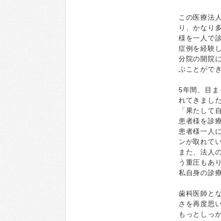
この医療法
り、かなり多
様を一人で
症例を経験
分院の開院
ぶことがで
5年間、目
れてきまし
「果たして
患者様を診
患者様一人
ンが取れて
また、法人
う重圧もあ
私自身の診
歯科医師と
さを再度思
もっとしっ