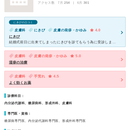
アクセス数 7月:
254
| 6月:
301
にきびの口コミ
皮膚科
にきび
皮膚の発疹・かゆみ
4.0
にきび
結婚式前日に出来てしまったにきびを診てもらう為に受診しました。 電話対応→受付→先生の対応と、丁寧にしてもらって安心して受診できました。 前に行った近くの皮膚科が私には合わなかった為、その足でその
皮膚科
皮膚の発疹・かゆみ
5.0
湿疹の治療
皮膚科
手荒れ
4.5
よく効くお薬
診療科目：
内分泌代謝科、糖尿病科、形成外科、皮膚科
専門医・資格：
糖尿病専門医、内分泌代謝科専門医、形成外科専門医