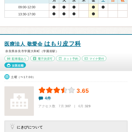
月
火
水
木
金
土
日
祝
09:00-12:00
13:30-17:00
はもり皮フ科
医療法人 敬愛会
奈良県奈良市学園大和町（学園前駅）
駐車場あり
電子決済可
ネット予約
マイナ受付
女医在籍
土曜（〜17:00）
3.65
4件
アクセス数 7月:
307
| 6月:
329
にきびについて