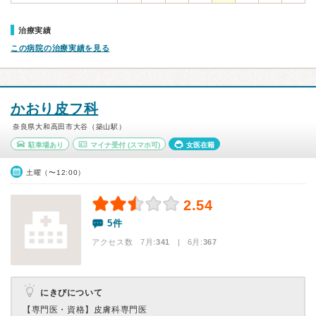
治療実績
この病院の治療実績を見る
かおり皮フ科
奈良県大和高田市大谷（築山駅）
駐車場あり
マイナ受付
(スマホ可)
女医在籍
土曜（〜12:00）
2.54
5件
アクセス数 7月:
341
| 6月:
367
にきびについて
【専門医・資格】
皮膚科専門医