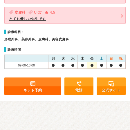
皮膚科
いぼ
4.5
とても優しい先生です
診療科目：
形成外科、美容外科、皮膚科、美容皮膚科
診療時間
月
火
水
木
金
土
日
祝
09:00-18:00
ネット予約
電話
公式サイト