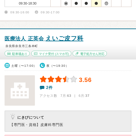
09:30-18:30
09:30-16:00
09:30-17:00
えいご皮フ科
医療法人 正英会
奈良県奈良市三条本町
駐車場あり
マイナ受付
(スマホ可)
電子処方せん対応
土曜（〜17:00）
夜（〜19:30）
3.56
2件
アクセス数 7月:
63
| 6月:
37
にきびについて
【専門医・資格】
皮膚科専門医