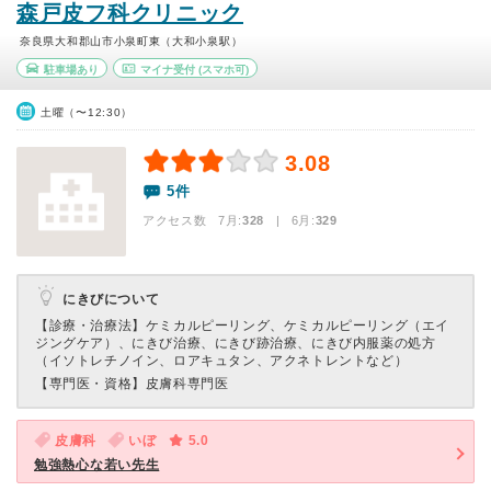
森戸皮フ科クリニック
奈良県大和郡山市小泉町東（大和小泉駅）
駐車場あり
マイナ受付
(スマホ可)
土曜（〜12:30）
3.08
5件
アクセス数 7月:
328
| 6月:
329
にきびについて
【診療・治療法】
ケミカルピーリング、ケミカルピーリング（エイ
ジングケア）、にきび治療、にきび跡治療、にきび内服薬の処方
（イソトレチノイン、ロアキュタン、アクネトレントなど）
【専門医・資格】
皮膚科専門医
皮膚科
いぼ
5.0
勉強熱心な若い先生