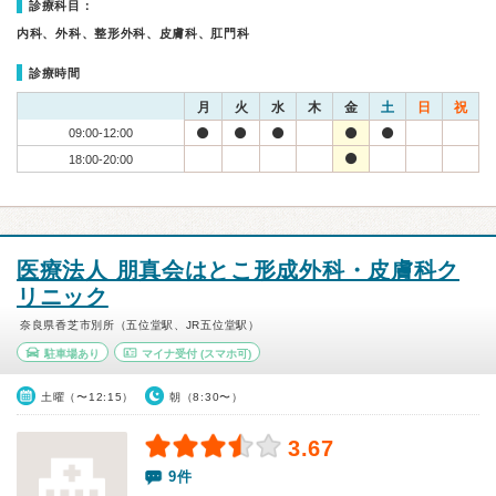
診療科目：
内科、外科、整形外科、皮膚科、肛門科
診療時間
月
火
水
木
金
土
日
祝
09:00-12:00
18:00-20:00
医療法人 朋真会はとこ形成外科・皮膚科ク
リニック
奈良県香芝市別所（五位堂駅、JR五位堂駅）
駐車場あり
マイナ受付
(スマホ可)
土曜（〜12:15）
朝（8:30〜）
3.67
9件