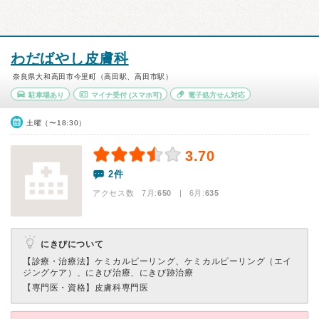
わだばやし皮膚科
奈良県大和高田市今里町（高田駅、高田市駅）
駐車場あり
マイナ受付
(スマホ可)
電子処方せん対応
土曜（〜18:30）
3.70
2件
アクセス数 7月:
650
| 6月:
635
にきびについて
【診療・治療法】
ケミカルピーリング、ケミカルピーリング（エイ
ジングケア）、にきび治療、にきび跡治療
【専門医・資格】
皮膚科専門医