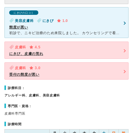
にきびの口コミ
美容皮膚科
にきび
1.0
態度が悪い
初診で、ニキビ治療のため来院しました。 カウンセリングで看護師の方と話しているとき 人を小馬鹿にしたような態度を取られました。 高めの商品(洗顔料)を売りつけようとしてきましたが 一応おすすめ
皮膚科
4.5
にきび、皮膚の荒れ
皮膚科
3.0
受付の態度が悪い
診療科目：
アレルギー科、皮膚科、美容皮膚科
専門医・資格：
皮膚科専門医
診療時間