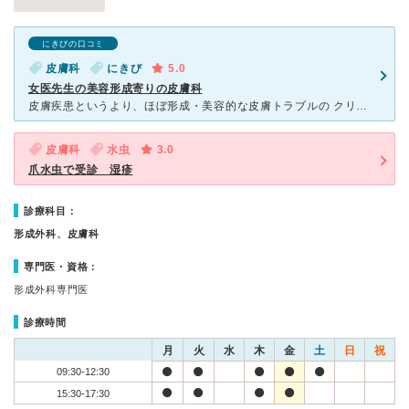
にきびの口コミ
皮膚科
にきび
5.0
女医先生の美容形成寄りの皮膚科
皮膚疾患というより、ほぼ形成・美容的な皮膚トラブルの クリニックです。１０年ほど前に、姪がニキビを悪化させ、 こちらの皮膚科に通って完治させていました。 そして今度はウチの番で、娘が同じようにニ
皮膚科
水虫
3.0
爪水虫で受診 湿疹
診療科目：
形成外科、皮膚科
専門医・資格：
形成外科専門医
診療時間
月
火
水
木
金
土
日
祝
09:30-12:30
15:30-17:30