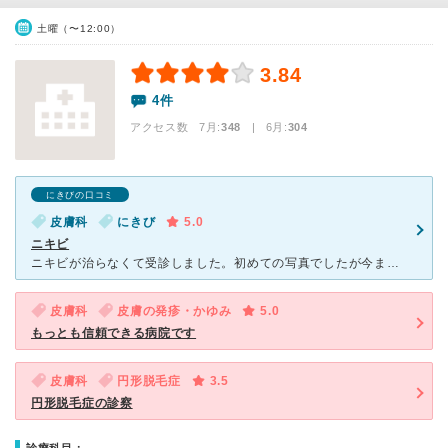
土曜（〜12:00）
3.84
4件
アクセス数 7月:
348
| 6月:
304
にきびの口コミ
皮膚科
にきび
5.0
ニキビ
ニキビが治らなくて受診しました。初めての写真でしたが今まで行った皮膚科と違い、まず先生がカメラで炎症部分の写真を撮ってくれます。それをモニターに写してこのニキビはどれくらい炎症してて、どういう状態のニ
皮膚科
皮膚の発疹・かゆみ
5.0
もっとも信頼できる病院です
皮膚科
円形脱毛症
3.5
円形脱毛症の診察