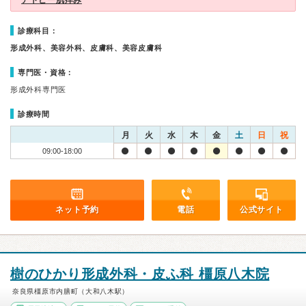
アトピー肌痒み
診療科目：
形成外科、美容外科、皮膚科、美容皮膚科
専門医・資格：
形成外科専門医
診療時間
月
火
水
木
金
土
日
祝
09:00-18:00
ネット予約
電話
公式サイト
樹のひかり形成外科・皮ふ科 橿原八木院
奈良県橿原市内膳町（大和八木駅）