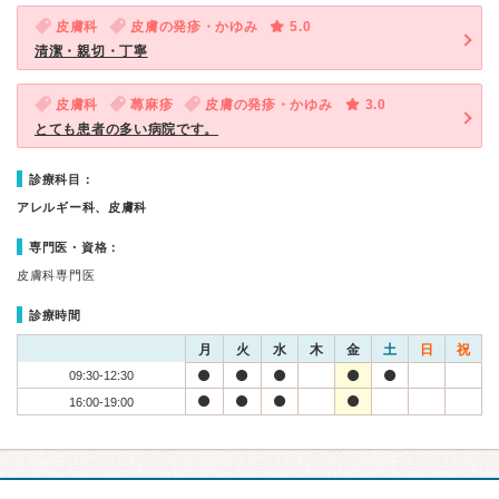
皮膚科
皮膚の発疹・かゆみ
5.0
清潔・親切・丁寧
皮膚科
蕁麻疹
皮膚の発疹・かゆみ
3.0
とても患者の多い病院です。
診療科目：
アレルギー科、皮膚科
専門医・資格：
皮膚科専門医
診療時間
月
火
水
木
金
土
日
祝
09:30-12:30
16:00-19:00