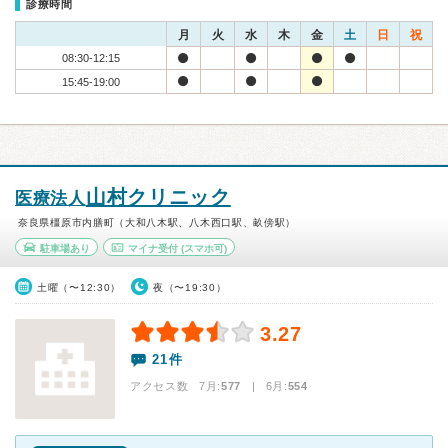
診療時間
月
火
水
木
金
土
日
祝
08:30-12:15
15:45-19:00
山村クリニック
医療法人
奈良県橿原市内膳町（大和八木駅、八木西口駅、畝傍駅）
駐車場あり
マイナ受付
(スマホ可)
土曜（〜12:30）
夜（〜19:30）
3.27
21件
アクセス数 7月:
577
| 6月:
554