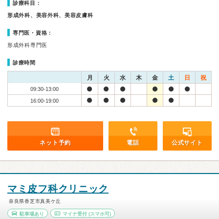
診療科目：
形成外科、美容外科、美容皮膚科
専門医・資格：
形成外科専門医
診療時間
月
火
水
木
金
土
日
祝
09:30-13:00
16:00-19:00
ネット予約
電話
公式サイト
マミ皮フ科クリニック
奈良県香芝市真美ケ丘
駐車場あり
マイナ受付
(スマホ可)