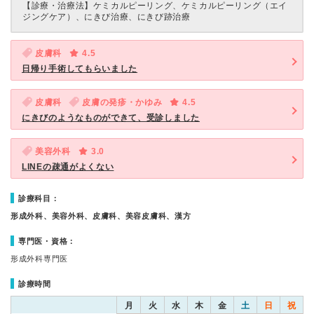
【診療・治療法】
ケミカルピーリング、ケミカルピーリング（エイ
ジングケア）、にきび治療、にきび跡治療
皮膚科
4.5
日帰り手術してもらいました
皮膚科
皮膚の発疹・かゆみ
4.5
にきびのようなものができて、受診しました
美容外科
3.0
LINEの疎通がよくない
診療科目：
形成外科、美容外科、皮膚科、美容皮膚科、漢方
専門医・資格：
形成外科専門医
診療時間
月
火
水
木
金
土
日
祝