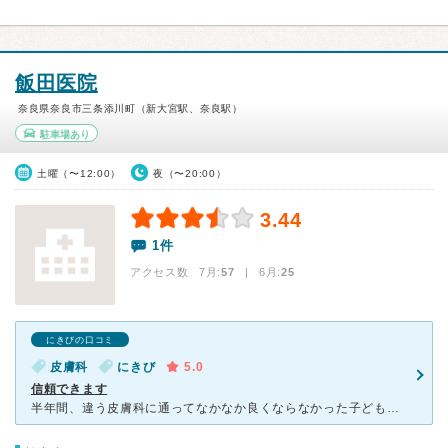
飯田医院
奈良県奈良市三条添川町（新大宮駅、奈良駅）
駐車場あり
土曜（〜12:00）
夜（〜20:00）
3.44
1件
アクセス数 7月:
57
| 6月:
25
にきびの口コミ
皮膚科
にきび
5.0
信頼できます
半年間、違う皮膚科に通ってなかなか良くならなかった子どもの皮膚疾患に悩み、友人からの評判を聞きお世話になりました。以前の病院とは違う見解を頂き、詳しく説明して頂いた上で、新たなお薬を処方されました。そ