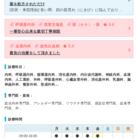
薬を処方されただけ
[症状・来院理由] 長い間、顔の肌荒れ（にきび）に悩んでおり、皮膚科を受診することにしました。 [医師の診断・治療法] 肌荒れに悩んでいる旨を伝えると、すぐに薬を処方していただきました。 診察
呼吸器内科
気管支喘息
咳（セキ）・痰
5.0
一番安心出来る親切丁寧病院
血液内科
急性白血病
5.0
最良の治療をして頂きました
診療科目：
内科、呼吸器内科、循環器内科、消化器内科、内分泌代謝科、神経内科、血液
内科、人工透析、外科、呼吸器外科、心臓血管外科、消化器外科、乳腺科、脳
神経外科、整形外科、形成外科…
専門医・資格：
総合内科専門医、アレルギー専門医、リウマチ専門医、感染症専門医、血液専
門医、外…
診療時間
月
火
水
木
金
土
日
祝
09:00-16:00