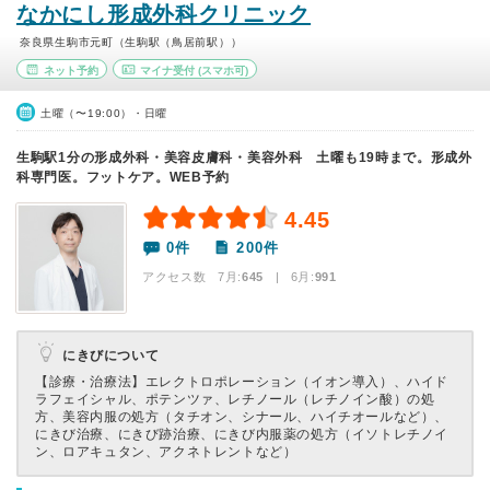
なかにし形成外科クリニック
奈良県生駒市元町（生駒駅（鳥居前駅））
ネット予約
マイナ受付
(スマホ可)
土曜（〜19:00）・日曜
生駒駅1分の形成外科・美容皮膚科・美容外科 土曜も19時まで。形成外
科専門医。フットケア。WEB予約
4.45
0件
200件
アクセス数 7月:
645
| 6月:
991
にきびについて
【診療・治療法】
エレクトロポレーション（イオン導入）、ハイド
ラフェイシャル、ポテンツァ、レチノール（レチノイン酸）の処
方、美容内服の処方（タチオン、シナール、ハイチオールなど）、
にきび治療、にきび跡治療、にきび内服薬の処方（イソトレチノイ
ン、ロアキュタン、アクネトレントなど）