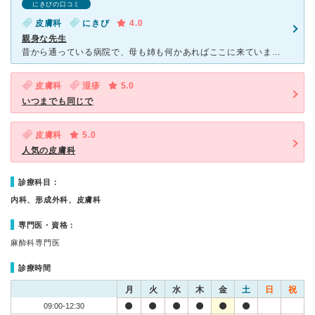
にきびの口コミ
皮膚科
にきび
4.0
親身な先生
昔から通っている病院で、母も姉も何かあればここに来ています。ですので、信頼があります。中高時代から顔にたくさんニキビができてしまい、山村先生にお世話になりました。姉は大きなニキビができてしまったときに
皮膚科
湿疹
5.0
いつまでも同じで
皮膚科
5.0
人気の皮膚科
診療科目：
内科、形成外科、皮膚科
専門医・資格：
麻酔科専門医
診療時間
月
火
水
木
金
土
日
祝
09:00-12:30