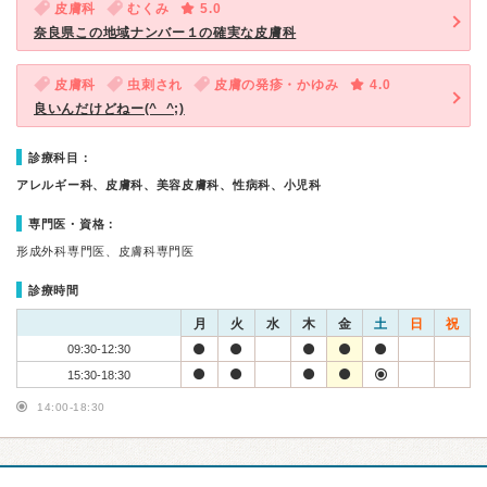
皮膚科
むくみ
5.0
奈良県この地域ナンバー１の確実な皮膚科
皮膚科
虫刺され
皮膚の発疹・かゆみ
4.0
良いんだけどねー(^_^;)
診療科目：
アレルギー科、皮膚科、美容皮膚科、性病科、小児科
専門医・資格：
形成外科専門医、皮膚科専門医
診療時間
月
火
水
木
金
土
日
祝
09:30-12:30
15:30-18:30
14:00-18:30