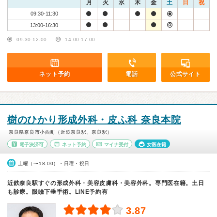
月
火
水
木
金
土
日
祝
09:30-11:30
13:00-16:30
09:30-12:00
14:00-17:00
ネット予約
電話
公式サイト
樹のひかり形成外科・皮ふ科 奈良本院
奈良県奈良市小西町（近鉄奈良駅、奈良駅）
電子決済可
ネット予約
マイナ受付
女医在籍
土曜（〜18:00）・日曜・祝日
近鉄奈良駅すぐの形成外科・美容皮膚科・美容外科。専門医在籍。土日
も診療。眼瞼下垂手術。LINE予約有
3.87