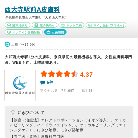
西大寺駅前A皮膚科
奈良県奈良市西大寺東町（大和西大寺駅）
駐車場あり
電子決済可
ネット予約
マイナ受付
(スマホ可)
オンライン診療対応
女医在籍
土曜（〜17:00）
大和西大寺駅1分の皮膚科。奈良県初の最新機器を導入。女性皮膚科専門
医。WEB予約、土曜診療あり。
4.37
6件
アクセス数 7月:
697
| 6月:
684
にきびについて
【診療・治療法】
エレクトロポレーション（イオン導入）、ケミカ
ルピーリング、ハイドラフェイシャル、ケミカルピーリング（エイ
ジングケア）、にきび治療、にきび跡治療
【専門医・資格】
皮膚科専門医