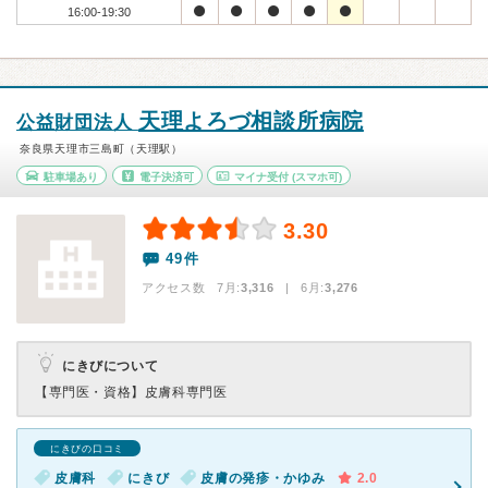
16:00-19:30
天理よろづ相談所病院
公益財団法人
奈良県天理市三島町（天理駅）
駐車場あり
電子決済可
マイナ受付
(スマホ可)
3.30
49件
アクセス数 7月:
3,316
| 6月:
3,276
にきびについて
【専門医・資格】
皮膚科専門医
にきびの口コミ
皮膚科
にきび
皮膚の発疹・かゆみ
2.0