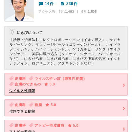
14件
236件
アクセス数 7月:
1,483
| 6月:
1,505
にきびについて
【診療・治療法】
エレクトロポレーション（イオン導入）、ケミカ
ルピーリング、マッサージピール（コラーゲンピール）、ハイドラ
フェイシャル、ハイドラジェントル、ケミカルピーリング（エイジ
ングケア）、美容内服の処方（タチオン、シナール、ハイチオール
など）、にきび治療、にきび跡治療、にきび内服薬の処方（イソト
レチノイン、ロアキュタン、アクネトレントなど）
皮膚科
ウイルス性いぼ（尋常性疣贅）
皮膚のできもの
5.0
ウイルス性疣贅
皮膚科
粉瘤
5.0
信頼できる病院
皮膚科
アトピー性皮膚炎
5.0