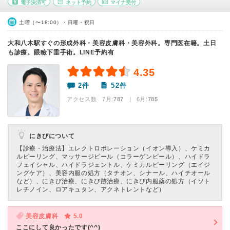
電子決済可
ネット予約
マイナ受付
土曜（〜18:00）・日曜・祝日
大和八木駅すぐの形成外科・美容皮膚科・美容外科。専門医在籍。土日
も診療。眼瞼下垂手術。LINE予約有
4.35
2件
52件
アクセス数 7月:
787
| 6月:
785
にきびについて
【診療・治療法】
エレクトロポレーション（イオン導入）、ケミカ
ルピーリング、マッサージピール（コラーゲンピール）、ハイドラ
フェイシャル、ハイドラジェントル、ケミカルピーリング（エイジ
ングケア）、美容内服の処方（タチオン、シナール、ハイチオール
など）、にきび治療、にきび跡治療、にきび内服薬の処方（イソト
レチノイン、ロアキュタン、アクネトレントなど）
美容皮膚科
5.0
ここにして良かったです(^^)