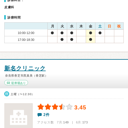
診療科目：
皮膚科
診療時間
月
火
水
木
金
土
日
祝
10:00-12:00
17:00-18:30
新名クリニック
奈良県香芝市西真美（香芝駅）
駐車場あり
土曜（〜12:30）
3.45
2件
アクセス数 7月:
149
| 6月:
173