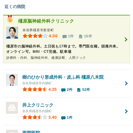
近くの病院
橿原脳神経外科クリニック
奈良県橿原市新堂町
4.00
1件
16件
橿原市の脳神経外科。土日祝も17時まで。専門医在籍。頭痛外来。
オンライン可。MRI・CT完備。駐車場
診療科：内科、脳神経外科、健康診断、人間ドック
樹のひかり形成外科・皮ふ科 橿原八木院
奈良県橿原市内膳町
4.35
2件
52件
井上クリニック
奈良県橿原市内膳町
3.40
1件
西岡医院