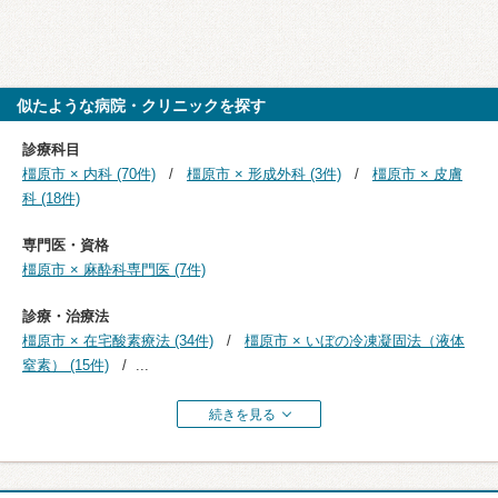
似たような病院・クリニックを探す
診療科目
橿原市 × 内科 (70件)
橿原市 × 形成外科 (3件)
橿原市 × 皮膚
科 (18件)
専門医・資格
橿原市 × 麻酔科専門医 (7件)
診療・治療法
橿原市 × 在宅酸素療法 (34件)
橿原市 × いぼの冷凍凝固法（液体
窒素） (15件)
...
続きを見る