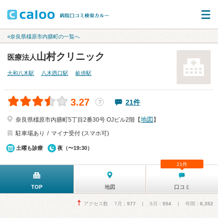
«奈良県橿原市内膳町の一覧へ
山村クリニック
医療法人
大和八木駅
八木西口駅
畝傍駅
3.27
21件
？
地図
奈良県橿原市内膳町5丁目2番30号 OJビル2階【
】
駐車場あり
マイナ受付 (スマホ可)
土曜も診療
夜（〜19:30）
21件
TOP
地図
口コミ
アクセス数 7月：
577
| 6月：
554
| 年間：
8,352