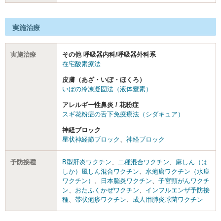
実施治療
実施治療
その他 呼吸器内科/呼吸器外科系
在宅酸素療法
皮膚（あざ・いぼ・ほくろ）
いぼの冷凍凝固法（液体窒素）
アレルギー性鼻炎 / 花粉症
スギ花粉症の舌下免疫療法（シダキュア）
神経ブロック
星状神経節ブロック
、
神経ブロック
予防接種
B型肝炎ワクチン
、
二種混合ワクチン
、
麻しん（は
しか）風しん混合ワクチン
、
水疱瘡ワクチン（水痘
ワクチン）
、
日本脳炎ワクチン
、
子宮頸がんワクチ
ン
、
おたふくかぜワクチン
、
インフルエンザ予防接
種
、
帯状疱疹ワクチン
、
成人用肺炎球菌ワクチン