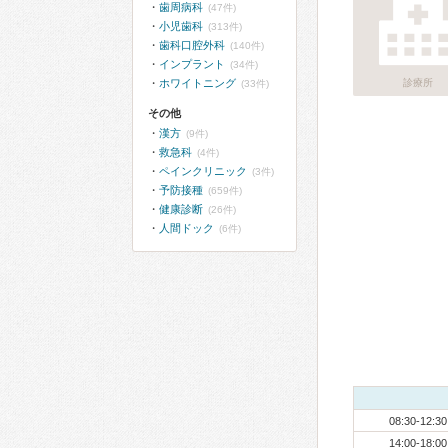
歯周病科
(47件)
小児歯科
(313件)
歯科口腔外科
(140件)
インプラント
(34件)
ホワイトニング
診療所
(33件)
その他
漢方
(9件)
救急科
(4件)
ペインクリニック
(3件)
予防接種
(659件)
健康診断
(26件)
人間ドック
(6件)
08:30-12:30
14:00-18:00