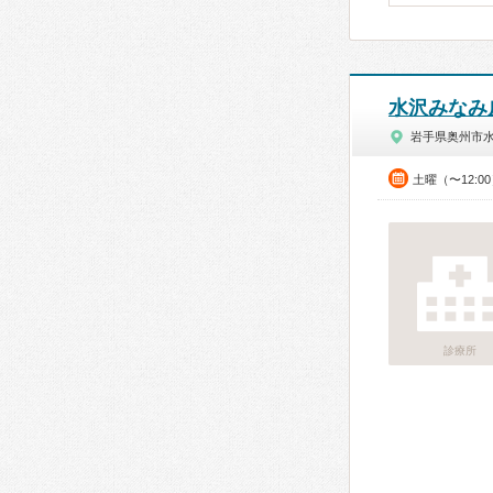
水沢みなみ
岩手県奥州市
土曜（〜12:0
診療所