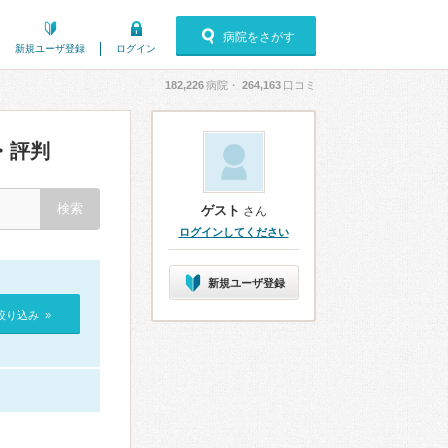
病院をさがす
新規ユーザ登録
ログイン
182,226
病院・
264,163
口コミ
・評判
ゲスト
さん
ログインしてください
新規ユーザ登録
絞り込み »