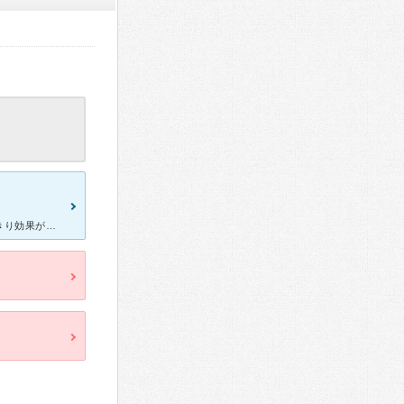
長期の大人にきび（顔）で受診しました。最初の受診・投薬からはっきり効果があらわれ、現在にきび後の治療中です。受診から現在までで３ヶ月ほどになりますが、予想よりも早く治って本当に助かりました。 非常に