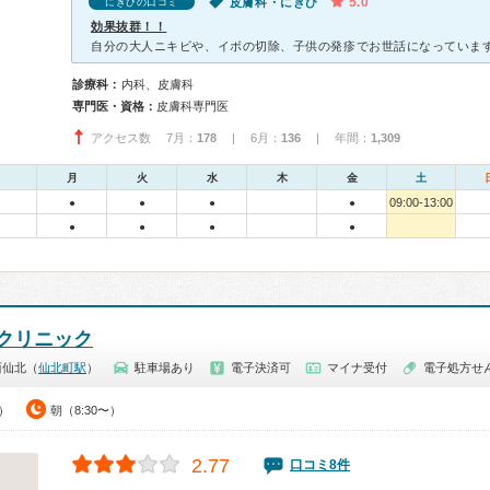
5.0
皮膚科・にきび
にきびの口コミ
効果抜群！！
診療科：
内科、皮膚科
専門医・資格：
皮膚科専門医
アクセス数 7月：
178
| 6月：
136
| 年間：
1,309
月
火
水
木
金
土
09:00-13:00
●
●
●
●
●
●
●
●
クリニック
西仙北（
仙北町駅
）
駐車場あり
電子決済可
マイナ受付
電子処方せ
0）
朝（8:30〜）
2.77
口コミ8件