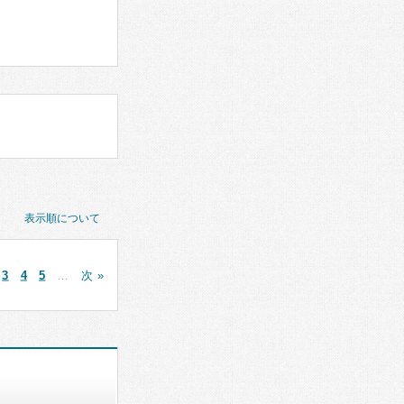
表示順について
3
4
5
…
次 »