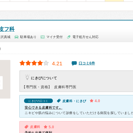
皮フ科
水沢真城
駐車場あり
マイナ受付
電子処方せん対応
0）
4.21
口コミ6件
にきびについて
【専門医・資格】
皮膚科専門医
4.0
皮膚科・にきび
にきびの口コミ
安心できる皮膚科です。
皮膚科
5.0
予約も出来て便利