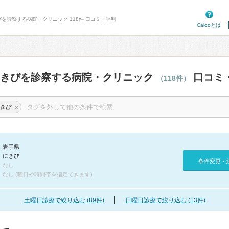
びを診察する病院・クリニック 118件 口コミ・評判
Calooとは
にきびを診察する病院・クリニック
口コミ
（118件）
×
きび
岩手県
にきび
条件変更・
なし
なし (曜日や時間帯を指定できます)
土曜日診療で絞り込む (89件)
日曜日診療で絞り込む (13件)