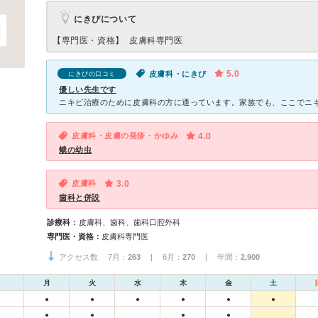
にきびについて
【専門医・資格】
皮膚科専門医
5.0
皮膚科・にきび
にきびの口コミ
優しい先生です
皮膚科・皮膚の発疹・かゆみ
4.0
蛾の幼虫
皮膚科
3.0
歯科と併設
診療科：
皮膚科、歯科、歯科口腔外科
専門医・資格：
皮膚科専門医
アクセス数 7月：
263
| 6月：
270
| 年間：
2,900
月
火
水
木
金
土
●
●
●
●
●
●
●
●
●
●