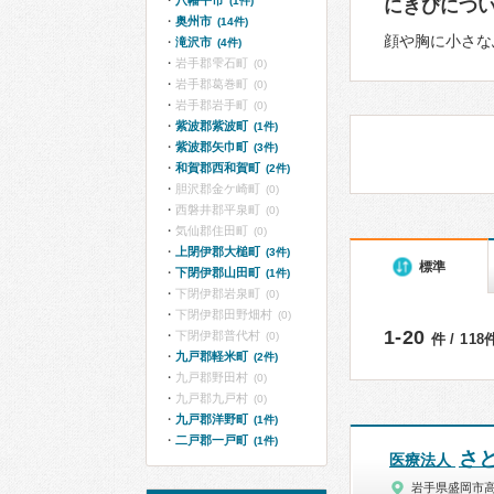
八幡平市
(1件)
にきびにつ
奥州市
(14件)
顔や胸に小さな
滝沢市
(4件)
岩手郡雫石町
(0)
岩手郡葛巻町
(0)
岩手郡岩手町
(0)
紫波郡紫波町
(1件)
紫波郡矢巾町
(3件)
和賀郡西和賀町
(2件)
胆沢郡金ケ崎町
(0)
西磐井郡平泉町
(0)
気仙郡住田町
(0)
上閉伊郡大槌町
(3件)
標準
下閉伊郡山田町
(1件)
下閉伊郡岩泉町
(0)
下閉伊郡田野畑村
(0)
1-20
下閉伊郡普代村
(0)
件 / 11
九戸郡軽米町
(2件)
九戸郡野田村
(0)
九戸郡九戸村
(0)
九戸郡洋野町
(1件)
二戸郡一戸町
(1件)
さ
医療法人
岩手県盛岡市