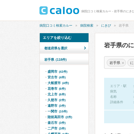
病院口コミ検索カルー - 岩手県のにき
病院口コミ検索カルー
病院検索
にきび
岩手県
エリアを絞り込む
岩手県の
都道府県を選択
岩手県
(118件)
×
岩手県
に
盛岡市
(42件)
宮古市
(4件)
大船渡市
(4件)
エリア・駅
花巻市
(6件)
病気
北上市
(6件)
名称
久慈市
(2件)
詳細条件
遠野市
(3件)
一関市
(10件)
陸前高田市
(2件)
釜石市
(3件)
二戸市
(3件)