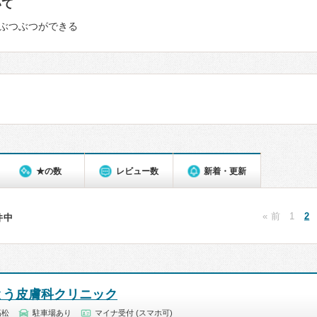
いて
ぶつぶつができる
★の数
レビュー数
新着・更新
« 前
1
2
8件中
とう皮膚科クリニック
高松
駐車場あり
マイナ受付 (スマホ可)