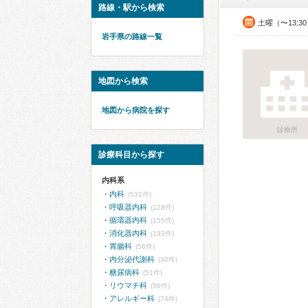
路線・駅から検索
土曜（〜13:3
岩手県の路線一覧
地図から検索
地図から病院を探す
診療所
診療科目から探す
内科系
内科
(531件)
呼吸器内科
(128件)
循環器内科
(155件)
消化器内科
(193件)
胃腸科
(56件)
内分泌代謝科
(30件)
糖尿病科
(51件)
リウマチ科
(56件)
アレルギー科
(74件)