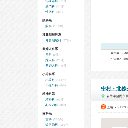
泌尿器科
(77件)
肛門科
(34件)
性病科
(3件)
眼科系
眼科
(101件)
耳鼻咽喉科系
耳鼻咽喉科
(57件)
産婦人科系
09:00-12:30
産科
(9件)
15:00-18:00
婦人科
(28件)
産婦人科
(46件)
小児科系
小児科
(141件)
小児外科
(6件)
中村・北條
精神科系
岩手県盛岡市
精神科
(60件)
心療内科
(38件)
土曜（〜12:3
歯科系
歯科
(586件)
矯正歯科
(197件)