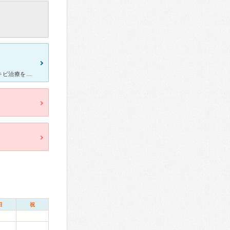
ニキビ治療のために皮膚科の方に通っています。家族でも、ここでニキビ治療をして効果があったということで私も通ってみました。先生は物静かな先生ですが、優しくてこどもにも構ってくれます。処方していただいた薬
日
祝