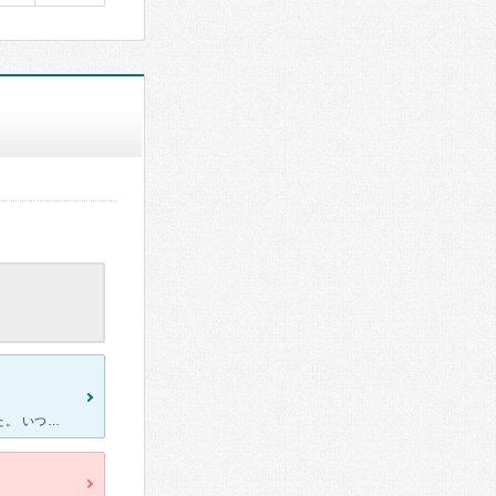
ニキビや肌の悩みについて診療をしていただける病院を探していました。 いつも外から駐車場を見ていて、車がたくさん並んでいるためとても混んでいて待たされるのかなぁと思っていましたが、先生2人で回している