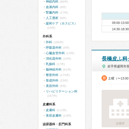
神経内科
(86件)
血液内科
(9件)
腎臓内科
(17件)
人工透析
(6件)
09:00-13:00
緩和ケア（ホスピス）
(10件)
14:30-18:30
外科系
外科
(196件)
呼吸器外科
(5件)
心臓血管外科
(13件)
長橋皮ふ科
消化器外科
(10件)
乳腺科
(17件)
岩手県盛岡市
脳神経外科
(61件)
整形外科
(175件)
土曜（〜13:0
形成外科
(25件)
美容外科
(5件)
リハビリテーション科
(167件)
皮膚科系
皮膚科
(112件)
美容皮膚科
(13件)
診療所
泌尿器科・肛門科系