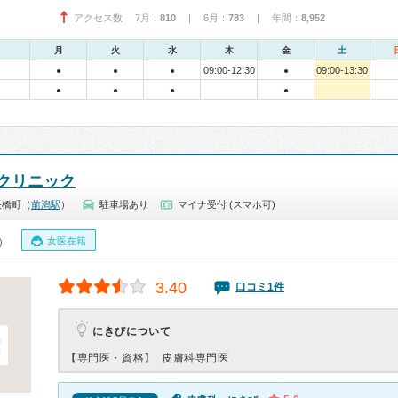
アクセス数 7月：
810
| 6月：
783
| 年間：
8,952
月
火
水
木
金
土
09:00-12:30
09:00-13:30
●
●
●
●
●
●
●
●
クリニック
長橋町（
前潟駅
）
駐車場あり
マイナ受付 (スマホ可)
女医在籍
0）
3.40
口コミ1件
にきびについて
【専門医・資格】
皮膚科専門医