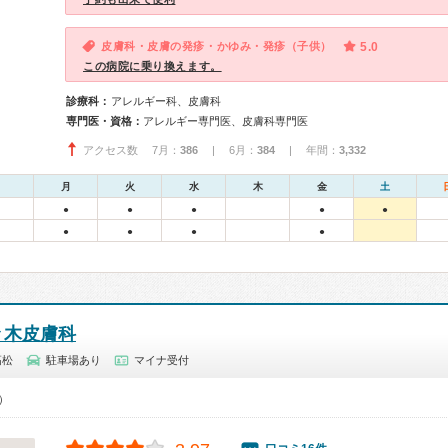
皮膚科・皮膚の発疹・かゆみ・発疹（子供）
5.0
この病院に乗り換えます。
診療科：
アレルギー科、皮膚科
専門医・資格：
アレルギー専門医、皮膚科専門医
アクセス数 7月：
386
| 6月：
384
| 年間：
3,332
月
火
水
木
金
土
●
●
●
●
●
●
●
●
●
々木皮膚科
高松
駐車場あり
マイナ受付
0）