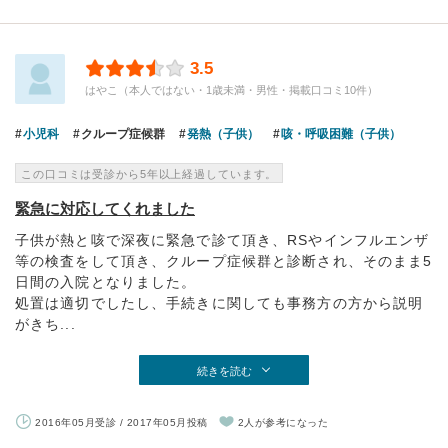
3.5
はやこ（本人ではない・1歳未満・男性・掲載口コミ10件）
小児科
クループ症候群
発熱（子供）
咳・呼吸困難（子供）
この口コミは受診から5年以上経過しています。
緊急に対応してくれました
子供が熱と咳で深夜に緊急で診て頂き、RSやインフルエンザ
等の検査をして頂き、クループ症候群と診断され、そのまま5
日間の入院となりました。
処置は適切でしたし、手続きに関しても事務方の方から説明
がきち...
続きを読む
2016年05月受診 / 2017年05月投稿
2人が参考になった