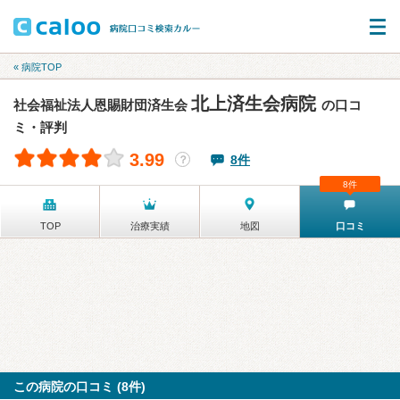
« 病院TOP
北上済生会病院
社会福祉法人恩賜財団済生会
の口コ
ミ・評判
3.99
8件
？
8件
TOP
治療実績
地図
口コミ
この病院の口コミ (8件)