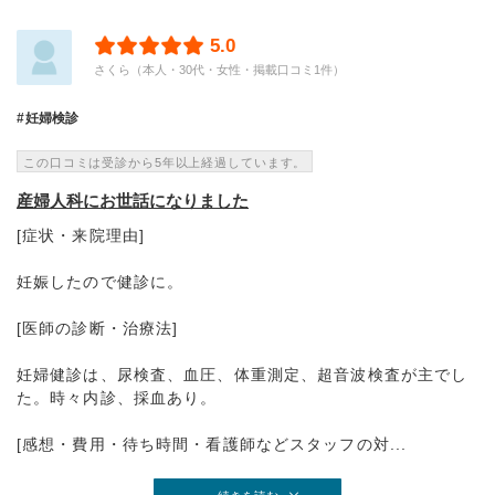
5.0
さくら（本人・30代・女性・掲載口コミ1件）
妊婦検診
この口コミは受診から5年以上経過しています。
産婦人科にお世話になりました
[症状・来院理由]
妊娠したので健診に。
[医師の診断・治療法]
妊婦健診は、尿検査、血圧、体重測定、超音波検査が主でし
た。時々内診、採血あり。
[感想・費用・待ち時間・看護師などスタッフの対...