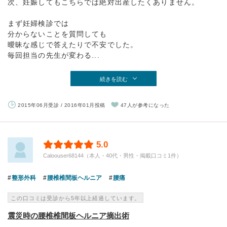
次、妊娠してもこちらでは絶対出産したくありません。
まず妊婦検診では
分からないことを質問しても
曖昧な感じで答えたりで不安でした。
毎回担当の先生が変わる...
続きを読む
2015年06月受診 / 2016年01月投稿
47人が参考になった
5.0
Caloouser68144（本人・40代・男性・掲載口コミ1件）
整形外科
腰椎椎間板ヘルニア
腰痛
この口コミは受診から5年以上経過しています。
震災時の腰椎椎間板ヘルニア摘出術