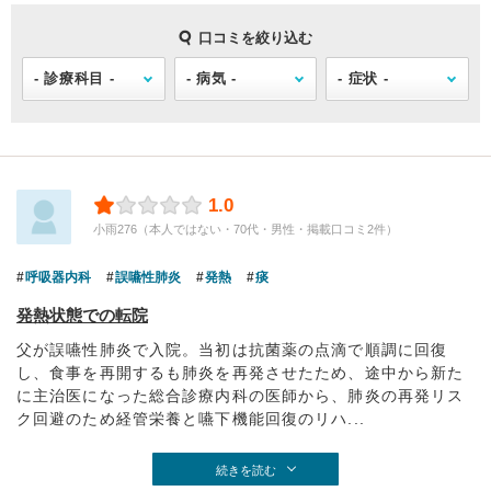
口コミを絞り込む
1.0
小雨276（本人ではない・70代・男性・掲載口コミ2件）
呼吸器内科
誤嚥性肺炎
発熱
痰
発熱状態での転院
父が誤嚥性肺炎で入院。当初は抗菌薬の点滴で順調に回復
し、食事を再開するも肺炎を再発させたため、途中から新た
に主治医になった総合診療内科の医師から、肺炎の再発リス
ク回避のため経管栄養と嚥下機能回復のリハ...
続きを読む