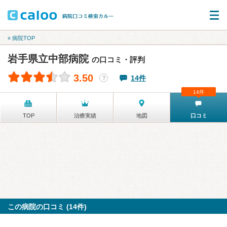
« 病院TOP
岩手県立中部病院
の口コミ・評判
3.50
14件
？
14件
TOP
治療実績
地図
口コミ
この病院の口コミ (14件)