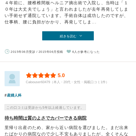
４年前に、腰椎椎間板ヘルニア摘出術で入院し、当時は「１
０年は大丈夫でしょう」と言われましたが去年再発してしま
い手術せず通院しています。手術自体は成功したのですが、
仕事柄、腰に負担がかかり、再発してしま...
続きを読む
2015年06月受診 / 2015年06月投稿
6人が参考になった
5.0
Caloouser60479（本人・20代・女性・掲載口コミ1件）
産婦人科
この口コミは受診から5年以上経過しています。
待ち時間は質のよさでカバーできる病院
里帰り出産のため、家から近い病院を選びました。まだ出来
たばかりの病院なので少し不安もありましたが、全くそんな