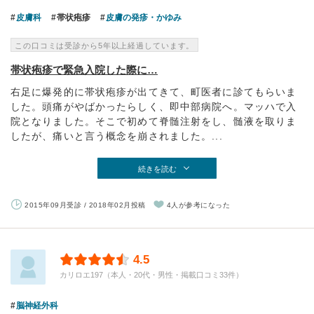
皮膚科
帯状疱疹
皮膚の発疹・かゆみ
この口コミは受診から5年以上経過しています。
帯状疱疹で緊急入院した際に…
右足に爆発的に帯状疱疹が出てきて、町医者に診てもらいま
した。頭痛がやばかったらしく、即中部病院へ。マッハで入
院となりました。そこで初めて脊髄注射をし、髄液を取りま
したが、痛いと言う概念を崩されました。...
続きを読む
2015年09月受診 / 2018年02月投稿
4人が参考になった
4.5
カリロエ197（本人・20代・男性・掲載口コミ33件）
脳神経外科