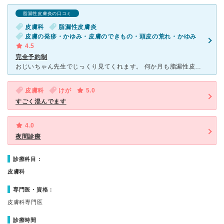
脂漏性皮膚炎の口コミ
皮膚科
脂漏性皮膚炎
皮膚の発疹・かゆみ・皮膚のできもの・頭皮の荒れ・かゆみ
4.5
完全予約制
おじいちゃん先生でじっくり見てくれます。 何か月も脂漏性皮膚炎で悩んでいて薬局で買った薬も全然きかなかったので行ってみました。 ネットでの評判はよく予約もいつもいっぱいです。 結果1週間ほどですぐ直り
皮膚科
けが
5.0
すごく混んでます
4.0
夜間診療
診療科目：
皮膚科
専門医・資格：
皮膚科専門医
診療時間