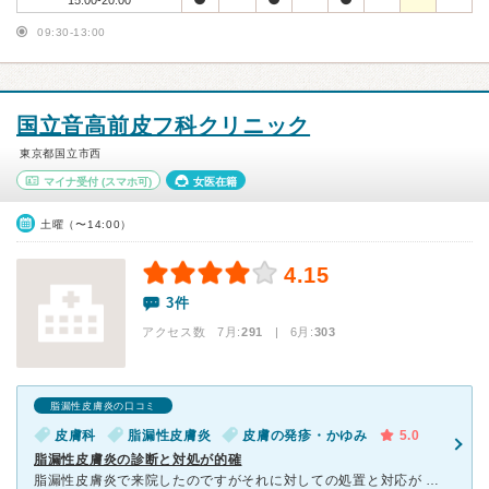
15:00-20:00
09:30-13:00
国立音高前皮フ科クリニック
東京都国立市西
マイナ受付
(スマホ可)
女医在籍
土曜（〜14:00）
4.15
3件
アクセス数 7月:
291
| 6月:
303
脂漏性皮膚炎の口コミ
皮膚科
脂漏性皮膚炎
皮膚の発疹・かゆみ
5.0
脂漏性皮膚炎の診断と対処が的確
脂漏性皮膚炎で来院したのですがそれに対しての処置と対応が 的確で素晴らしかったです。飲み薬も併用すると効果があると教えていただき処方してもらいました。 診断スピードもてきぱきしており、待ち時間もそ