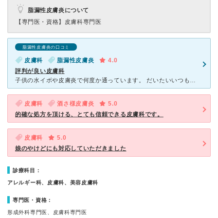
脂漏性皮膚炎について
【専門医・資格】
皮膚科専門医
脂漏性皮膚炎の口コミ
皮膚科
脂漏性皮膚炎
4.0
評判が良い皮膚科
子供の水イボや皮膚炎で何度か通っています。 だいたいいつも混み合っています。 それだけ評判が良いのでしょう。 全然関係ない病院に行った時、待合室にいた高齢の方が付き添いの人に「芝浦アイランドの女
皮膚科
酒さ様皮膚炎
5.0
的確な処方を頂ける、とても信頼できる皮膚科です。
皮膚科
5.0
娘のやけどにも対応していただきました
診療科目：
アレルギー科、皮膚科、美容皮膚科
専門医・資格：
形成外科専門医、皮膚科専門医