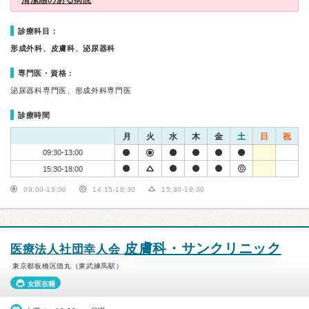
清潔感のある病院
診療科目：
形成外科、皮膚科、泌尿器科
専門医・資格：
泌尿器科専門医、形成外科専門医
診療時間
月
火
水
木
金
土
日
祝
09:30-13:00
15:30-18:00
09:00-13:00
14:15-18:30
15:30-18:30
皮膚科・サンクリニック
医療法人社団幸人会
東京都板橋区徳丸（東武練馬駅）
女医在籍