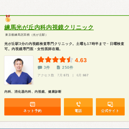
練馬光が丘内科内視鏡クリニック
東京都練馬区田柄（光が丘駅）
光が丘駅3分の内視鏡検査専門クリニック。土曜も17時半まで・日曜検査
可。内視鏡専門医・女性医師在籍。
4.63
3件
250件
アクセス数 7月:
671
| 6月:
667
内科、消化器内科、内視鏡、健康診断
ネット予約
電話
公式サイト