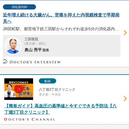
消化器内科
近年増え続ける大腸がん。苦痛を抑えた内視鏡検査で早期発
見へ
JR田町駅、都営地下鉄三田駅からそれぞれ徒歩5分の消化器内科「三田医院」では、手間も時間もコストも惜しまず、苦痛の少ない大腸内視鏡検査を提供している。具体的な検査方法や同院の豊富な知見、独自の工夫について、奥山秀平院長にお話を伺った。
三田医院
(東京都・港区)
奥山 秀平
院長
動画
八丁堀3丁目クリニック
東京都・中央区
【簡単ガイド】高血圧の基準値と今すぐできる予防法【八
丁堀3丁目クリニック】