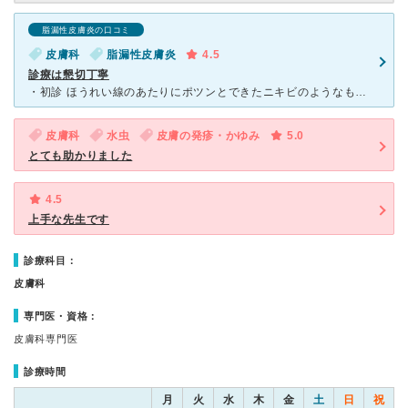
脂漏性皮膚炎の口コミ
皮膚科
脂漏性皮膚炎
4.5
診療は懇切丁寧
・初診 ほうれい線のあたりにポツンとできたニキビのようなものがかゆく、1年位続いたため初診しました。 院内は広く片付いていて解放感があり、良い第一印象でした。 他にも何点か診ていただ
皮膚科
水虫
皮膚の発疹・かゆみ
5.0
とても助かりました
4.5
上手な先生です
診療科目：
皮膚科
専門医・資格：
皮膚科専門医
診療時間
月
火
水
木
金
土
日
祝