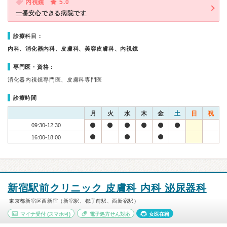
内視鏡
5.0
一番安心できる病院です
診療科目：
内科、消化器内科、皮膚科、美容皮膚科、内視鏡
専門医・資格：
消化器内視鏡専門医、皮膚科専門医
診療時間
月
火
水
木
金
土
日
祝
09:30-12:30
16:00-18:00
新宿駅前クリニック 皮膚科 内科 泌尿器科
東京都新宿区西新宿（新宿駅、都庁前駅、西新宿駅）
マイナ受付
(スマホ可)
電子処方せん対応
女医在籍