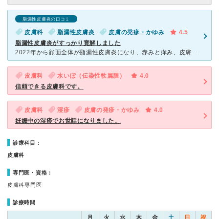
脂漏性皮膚炎の口コミ
皮膚科
脂漏性皮膚炎
皮膚の発疹・かゆみ
4.5
脂漏性皮膚炎がすっかり寛解しました
2022年から顔面全体が脂漏性皮膚炎になり、赤みと痒み、皮膚が剥がれ落ち、見た目も20、30歳くらいは老けた感じになり、とても落ち込んでいました。 地元の非ステロイドを推奨しているという皮膚科に
皮膚科
水いぼ（伝染性軟属腫）
4.0
信頼できる皮膚科です。
皮膚科
湿疹
皮膚の発疹・かゆみ
4.0
妊娠中の湿疹でお世話になりました。
診療科目：
皮膚科
専門医・資格：
皮膚科専門医
診療時間
月
火
水
木
金
土
日
祝