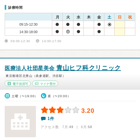
診療時間
月
火
水
木
金
土
日
祝
09:15-12:30
14:30-18:00
09:00-12:30
14:00-17:00
青山ヒフ科クリニック
医療法人社団星美会
東京都港区北青山（表参道駅、渋谷駅）
電子決済可
マイナ受付
土曜（〜19:00）
夜（〜20:00）
3.20
1件
アクセス数 7月:
49
| 6月:
58