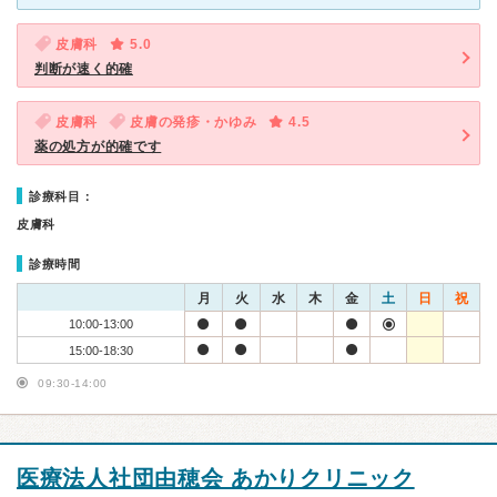
皮膚科
5.0
判断が速く的確
皮膚科
皮膚の発疹・かゆみ
4.5
薬の処方が的確です
診療科目：
皮膚科
診療時間
月
火
水
木
金
土
日
祝
10:00-13:00
15:00-18:30
09:30-14:00
医療法人社団由穂会 あかりクリニック