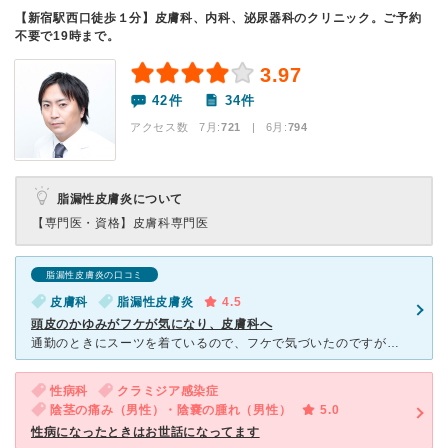
【新宿駅西口徒歩１分】皮膚科、内科、泌尿器科のクリニック。ご予約
不要で19時まで。
3.97
42件
34件
アクセス数 7月:
721
| 6月:
794
脂漏性皮膚炎について
【専門医・資格】
皮膚科専門医
脂漏性皮膚炎の口コミ
皮膚科
脂漏性皮膚炎
4.5
頭皮のかゆみがフケが気になり、皮膚科へ
通勤のときにスーツを着ているので、フケで気づいたのですが、頭皮も赤みやかゆみまで出てくるようになり、新宿駅前クリニックの皮膚科へ行きました。 新宿西口からすぐの場所にありビル5階にあります。
性病科
クラミジア感染症
陰茎の痛み（男性）・陰嚢の腫れ（男性）
5.0
性病になったときはお世話になってます