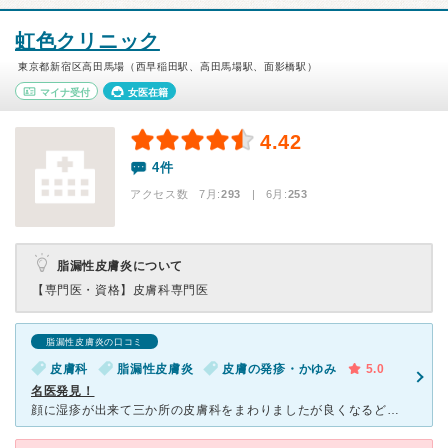
虹色クリニック
東京都新宿区高田馬場（西早稲田駅、高田馬場駅、面影橋駅）
マイナ受付
女医在籍
4.42
4件
アクセス数 7月:
293
| 6月:
253
脂漏性皮膚炎について
【専門医・資格】
皮膚科専門医
脂漏性皮膚炎の口コミ
皮膚科
脂漏性皮膚炎
皮膚の発疹・かゆみ
5.0
名医発見！
顔に湿疹が出来て三か所の皮膚科をまわりましたが良くなるどころかどんどん悪化していき不安になっていました。そこで知人が紹介してくれた虹色クリニックを最後の頼みとして電車を乗り継いでいきました。今までのク