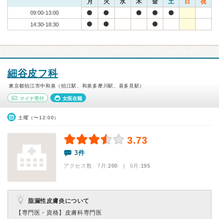
月
火
水
木
金
土
日
祝
09:00-13:00
14:30-18:30
細谷皮フ科
東京都狛江市中和泉（狛江駅、和泉多摩川駅、喜多見駅）
マイナ受付
女医在籍
土曜（〜12:00）
3.73
3件
アクセス数 7月:
200
| 6月:
195
脂漏性皮膚炎について
【専門医・資格】
皮膚科専門医