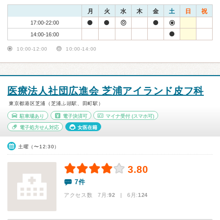
月
火
水
木
金
土
日
祝
17:00-22:00
14:00-16:00
10:00-12:00
10:00-14:00
医療法人社団広進会 芝浦アイランド皮フ科
東京都港区芝浦（芝浦ふ頭駅、田町駅）
駐車場あり
電子決済可
マイナ受付
(スマホ可)
電子処方せん対応
女医在籍
土曜（〜12:30）
3.80
7件
アクセス数 7月:
92
| 6月:
124