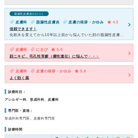
脂漏性皮膚炎の口コミ
皮膚科
脂漏性皮膚炎
皮膚の発疹・かゆみ
4.5
信頼できます！
化粧水を変えてから10年以上前から悩んでいた顔の脂漏性皮膚炎が悪化し、なおかつすごく痒くなってしまい20年ぶりに受診。実は耳の中も脂漏性皮膚炎になっていて悩んでいて女性の先生に診察をしていただいたので
皮膚科
にきび
5.0
顔ニキビ、毛孔性苔癬（優性遺伝）に悩んで・・・
皮膚科
皮膚の発疹・かゆみ
5.0
よく効く薬
診療科目：
アレルギー科、形成外科、皮膚科
専門医・資格：
形成外科専門医、皮膚科専門医
診療時間