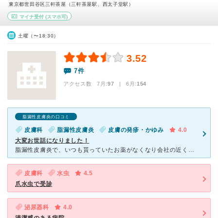
東京都世田谷区三軒茶屋（三軒茶屋駅、西太子堂駅）
マイナ受付
(スマホ可)
土曜（〜18:30）
3.52
7件
アクセス数 7月:
97
| 6月:
154
脂漏性皮膚炎の口コミ
皮膚科
脂漏性皮膚炎
皮膚の発疹・かゆみ
4.0
大変お世話になりました！
脂漏性皮膚炎で、いつも貰っていたお薬がなくなり会社の近くで皮膚科を探していた時、同僚に教えてもらいました。初診でしたが念のため電話をすると、○○時くらいに来て下さい。との事。ほぼ希望通りでしたので伺い
皮膚科
水虫
4.5
爪水虫で受診
泌尿器科
4.0