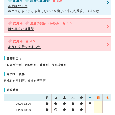
皮膚科
脂漏性皮膚炎
3.5
不思議なイボ
ホクロともイボとも言えない出来物が出来た為受診。（癌かなという不安も） 若い先生でしたが、しっかりと観察して後に近くの女子医大東医療センターへすぐに紹介状を書いてくれて、その日の内に女子医大で見
皮膚科
皮膚の発疹・かゆみ
4.5
首が痒くなり通院
皮膚科
4.5
ようやく見つけました
診療科目：
アレルギー科、形成外科、皮膚科、美容皮膚科
専門医・資格：
形成外科専門医、皮膚科専門医
診療時間
月
火
水
木
金
土
日
祝
09:00-12:00
14:00-18:00