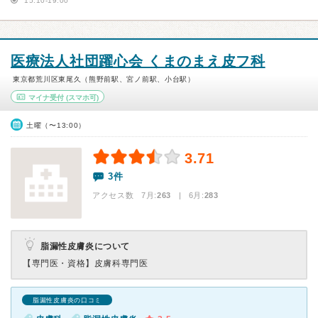
15:10-19:00
医療法人社団躍心会 くまのまえ皮フ科
東京都荒川区東尾久（熊野前駅、宮ノ前駅、小台駅）
マイナ受付
(スマホ可)
土曜（〜13:00）
3.71
3件
アクセス数 7月:
263
| 6月:
283
脂漏性皮膚炎について
【専門医・資格】
皮膚科専門医
脂漏性皮膚炎の口コミ