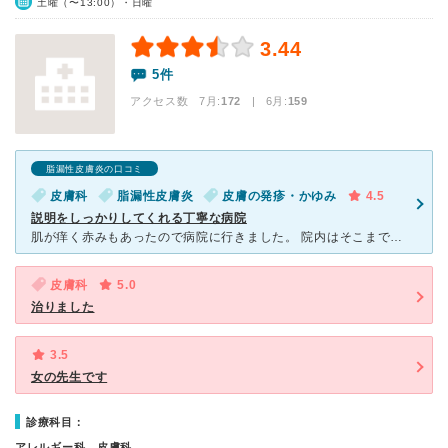
土曜（〜13:00）・日曜
3.44
5件
アクセス数 7月:
172
| 6月:
159
脂漏性皮膚炎の口コミ
皮膚科
脂漏性皮膚炎
皮膚の発疹・かゆみ
4.5
説明をしっかりしてくれる丁寧な病院
肌が痒く赤みもあったので病院に行きました。 院内はそこまで混んでいない状態で、きれいで静かな待合室でした。 診察も丁寧で、まずゆっくりと話を聞いた後に一つ一つ丁寧に疑問や症状について教えてくれまし
皮膚科
5.0
治りました
3.5
女の先生です
診療科目：
アレルギー科、皮膚科