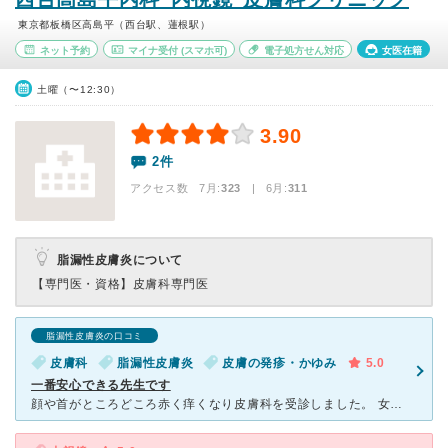
東京都板橋区高島平（西台駅、蓮根駅）
ネット予約
マイナ受付
(スマホ可)
電子処方せん対応
女医在籍
土曜（〜12:30）
3.90
2件
アクセス数 7月:
323
| 6月:
311
脂漏性皮膚炎について
【専門医・資格】
皮膚科専門医
脂漏性皮膚炎の口コミ
皮膚科
脂漏性皮膚炎
皮膚の発疹・かゆみ
5.0
一番安心できる先生です
顔や首がところどころ赤く痒くなり皮膚科を受診しました。 女性のお医者さんが、じっくり話を聞いて患部を診察していただき、脂漏性皮膚炎とのことで、塗り薬を処方してくださいました。 薬で症状は改