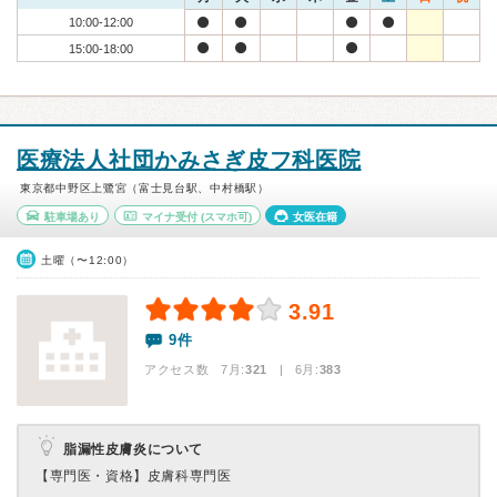
10:00-12:00
15:00-18:00
医療法人社団かみさぎ皮フ科医院
東京都中野区上鷺宮（富士見台駅、中村橋駅）
駐車場あり
マイナ受付
(スマホ可)
女医在籍
土曜（〜12:00）
3.91
9件
アクセス数 7月:
321
| 6月:
383
脂漏性皮膚炎について
【専門医・資格】
皮膚科専門医