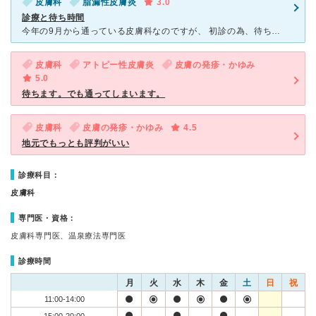
皮膚科
脂漏性皮膚炎
3.0
診療と待ち時間
今年の9月から通っている皮膚科なのですが、 初診の為、待ち時間が掛かると覚悟していたのですが、 3時間程待たされました。 病院の印象としては、待ち時間と受診待ちの人が多いことです。 診療に関し
皮膚科
アトピー性皮膚炎
皮膚の発疹・かゆみ
5.0
待ちます。でも通ってしまいます。
皮膚科
皮膚の発疹・かゆみ
4.5
地元でもっとも評判がいい
診療科目：
皮膚科
専門医・資格：
皮膚科専門医、温泉療法専門医
診療時間
月
火
水
木
金
土
日
祝
11:00-14:00