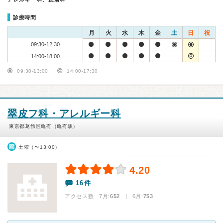
診療時間
月
火
水
木
金
土
日
祝
09:30-12:30
14:00-18:00
09:30-13:00
14:00-17:30
翠皮フ科・アレルギー科
東京都葛飾区亀有（亀有駅）
土曜（〜13:00）
4.20
16件
アクセス数 7月:
652
| 6月:
753