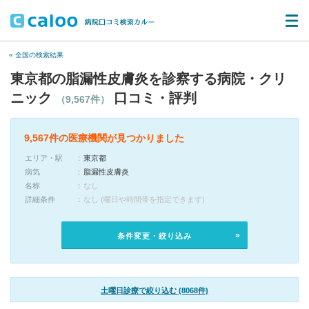
« 全国の検索結果
東京都の脂漏性皮膚炎を診察する病院・クリ
ニック
口コミ・評判
（9,567件）
9,567件の医療機関が見つかりました
エリア・駅
東京都
病気
脂漏性皮膚炎
名称
なし
詳細条件
なし (曜日や時間帯を指定できます)
条件変更・絞り込み
土曜日診療で絞り込む (8068件)