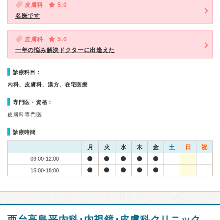
皮膚科
5.0
名医です
皮膚科
5.0
一年の悩み解決ドクターに出逢えた
診療科目：
内科、皮膚科、漢方、在宅医療
専門医・資格：
皮膚科専門医
診療時間
月
火
水
木
金
土
日
祝
09:00-12:00
15:00-18:00
西台高島平内科･内視鏡･皮膚科クリニック