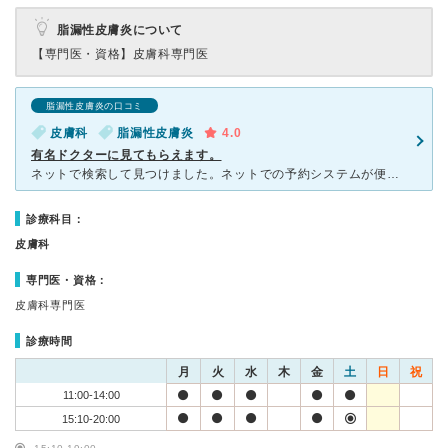
脂漏性皮膚炎について
【専門医・資格】
皮膚科専門医
脂漏性皮膚炎の口コミ
皮膚科
脂漏性皮膚炎
4.0
有名ドクターに見てもらえます。
ネットで検索して見つけました。ネットでの予約システムが便利で、予約の変更も簡単でありがたいです。駅から近いですし、分かりやすい場所にあります。ドクターはDr.Kという化粧品の開発や著書もある有名ドクタ
診療科目：
皮膚科
専門医・資格：
皮膚科専門医
診療時間
月
火
水
木
金
土
日
祝
11:00-14:00
15:10-20:00