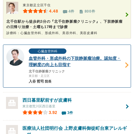
東京都足立区千住
4.48
4件
800件
北千住駅から徒歩約3分の『北千住静脈瘤クリニック』、下肢静脈瘤
の日帰り治療・土曜も17時まで診療
診療科：心臓血管外科、形成外科、美容外科、美容皮膚科
心臓血管外科
血管外科・形成外科の下肢静脈瘤治療。認知度・
理解度の向上も目指す
北千住静脈瘤クリニック
東京都・足立区
入谷 哲司
院長
西日暮里駅前すが皮膚科
東京都荒川区西日暮里
3.92
3件
医療法人社団明行会
上野皮膚科御徒町台東アレルギ