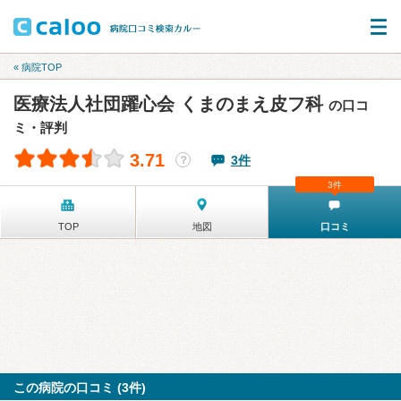
« 病院TOP
医療法人社団躍心会 くまのまえ皮フ科
の口コ
ミ・評判
3.71
3件
？
3件
TOP
地図
口コミ
この病院の口コミ (3件)