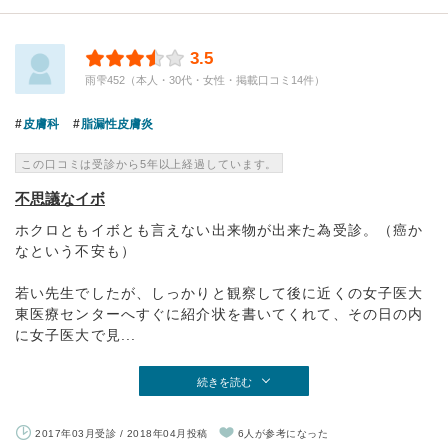
3.5
雨雫452（本人・30代・女性・掲載口コミ14件）
皮膚科
脂漏性皮膚炎
この口コミは受診から5年以上経過しています。
不思議なイボ
ホクロともイボとも言えない出来物が出来た為受診。（癌か
なという不安も）
若い先生でしたが、しっかりと観察して後に近くの女子医大
東医療センターへすぐに紹介状を書いてくれて、その日の内
に女子医大で見...
続きを読む
2017年03月受診 / 2018年04月投稿
6人が参考になった