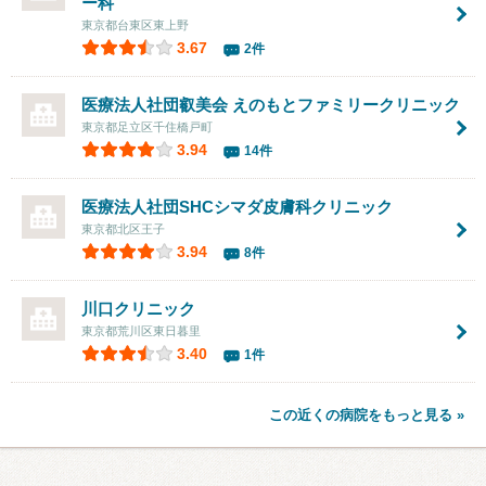
ー科
東京都台東区東上野
3.67
2件
医療法人社団叡美会
えのもとファミリークリニック
東京都足立区千住橋戸町
3.94
14件
医療法人社団SHCシマダ皮膚科クリニック
東京都北区王子
3.94
8件
川口クリニック
東京都荒川区東日暮里
3.40
1件
この近くの病院をもっと見る »