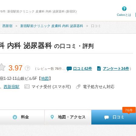
6件: 新宿駅前クリニック 皮膚科 内科 泌尿器科 (新宿区)
Calooとは
西新宿
新宿駅前クリニック 皮膚科 内科 泌尿器科
口コミ
 内科 泌尿器科
の口コミ・評判
3.97
？
口コミ
42
件
アンケート34件
( レビュー数
76
件…
)
-12-11山銀ビル5F
【
地図
】
、
西新宿駅
マイナ受付 (スマホ可)
電子処方せん対応
76件
料金
地図・アクセス
口コミ