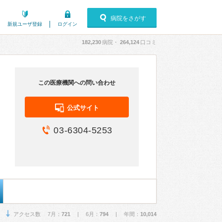
病院をさがす
新規ユーザ登録
ログイン
182,230
病院・
264,124
口コミ
この医療機関への問い合わせ
公式サイト
03-6304-5253
アクセス数 7月：
721
| 6月：
794
| 年間：
10,014