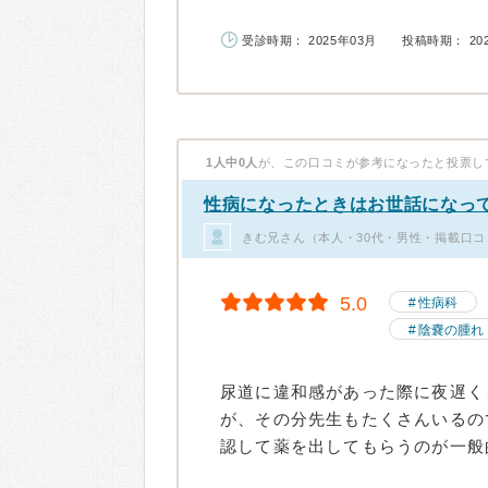
受診時期： 2025年03月
投稿時期： 20
1人中0人
が、この口コミが参考になったと投票し
性病になったときはお世話になっ
きむ兄さん（本人・30代・男性・掲載口コ
5.0
性病科
陰嚢の腫れ
尿道に違和感があった際に夜遅く
が、その分先生もたくさんいるの
認して薬を出してもらうのが一般的