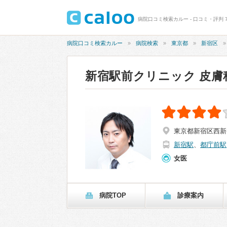
病院口コミ検索カルー - 口コミ・評判 7
病院口コミ検索カルー
病院検索
東京都
新宿区
新宿駅前クリニック 皮膚科
東京都新宿区西新宿1
新宿駅
、
都庁前駅
女医
病院TOP
診療案内