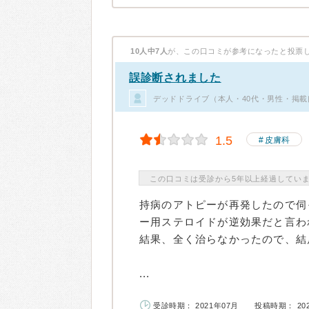
10人中7人
が、この口コミが参考になったと投票
誤診断されました
デッドドライブ（本人・40代・男性・掲載
1.5
皮膚科
この口コミは受診から5年以上経過してい
持病のアトピーが再発したので伺
ー用ステロイドが逆効果だと言わ
結果、全く治らなかったので、結
...
受診時期： 2021年07月
投稿時期： 20