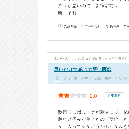
治りが悪いので、新宿駅前クリニ
断。それ...
受診時期： 2025年02月
投稿時期： 20
6人中4人
が、この口コミが参考になったと投票し
早いだけで感じの悪い医師
さら（本人・30代・女性・掲載口コミ1件
2.0
皮膚科
数日前に指にトゲが刺さって、抜
腫れと痛みが生じたので受診した
が、入ってるかどうかもわかんない