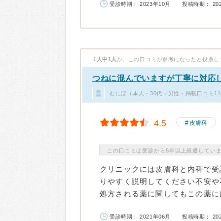
受診時期： 2023年10月
投稿時期： 20
1人中1人
が、この口コミが参考になったと投票し
つねに混んでいますが丁寧に対応
むにぽ（本人・30代・男性・掲載口コミ1
4.5
皮膚科
この口コミは受診から5年以上経過してい
クリニックには皮膚科と内科で受
りやすく説明してください不安や
処方される薬に関してもこの薬には
受診時期： 2021年06月
投稿時期： 20