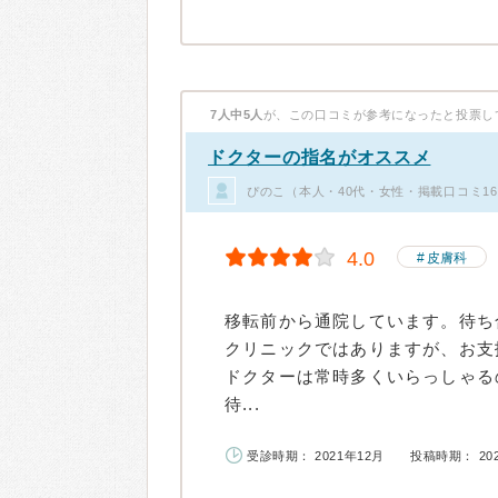
7人中5人
が、この口コミが参考になったと投票し
ドクターの指名がオススメ
ぴのこ（本人・40代・女性・掲載口コミ1
4.0
皮膚科
移転前から通院しています。待ち
クリニックではありますが、お支
ドクターは常時多くいらっしゃる
待...
受診時期： 2021年12月
投稿時期： 20