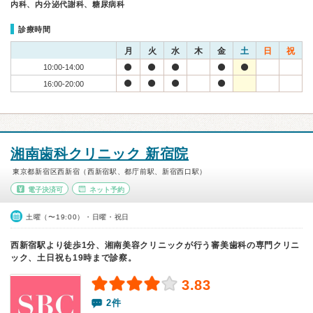
内科、内分泌代謝科、糖尿病科
診療時間
月
火
水
木
金
土
日
祝
10:00-14:00
16:00-20:00
湘南歯科クリニック 新宿院
東京都新宿区西新宿（西新宿駅、都庁前駅、新宿西口駅）
電子決済可
ネット予約
土曜（〜19:00）・日曜・祝日
西新宿駅より徒歩1分、湘南美容クリニックが行う審美歯科の専門クリニ
ック、土日祝も19時まで診察。
3.83
2件