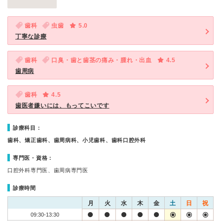
歯科
虫歯
5.0
丁寧な診療
歯科
口臭・歯と歯茎の痛み・腫れ・出血
4.5
歯周病
歯科
4.5
歯医者嫌いには、もってこいです
診療科目：
歯科、矯正歯科、歯周病科、小児歯科、歯科口腔外科
専門医・資格：
口腔外科専門医、歯周病専門医
診療時間
月
火
水
木
金
土
日
祝
09:30-13:30