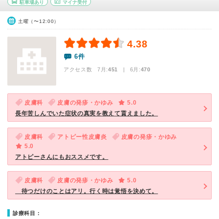
駐車場あり
マイナ受付
土曜（〜12:00）
4.38
6件
アクセス数 7月:
451
| 6月:
470
皮膚科
皮膚の発疹・かゆみ
5.0
長年苦しんでいた症状の真実を教えて貰えました。
皮膚科
アトピー性皮膚炎
皮膚の発疹・かゆみ
5.0
アトピーさんにもおススメです。
皮膚科
皮膚の発疹・かゆみ
5.0
待つだけのことはアリ。行く時は覚悟を決めて。
診療科目：