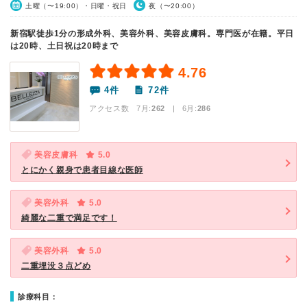
土曜（〜19:00）・日曜・祝日
夜（〜20:00）
新宿駅徒歩1分の形成外科、美容外科、美容皮膚科。専門医が在籍。平日
は20時、土日祝は20時まで
4.76
4件
72件
アクセス数 7月:
262
| 6月:
286
美容皮膚科
5.0
とにかく親身で患者目線な医師
美容外科
5.0
綺麗な二重で満足です！
美容外科
5.0
二重埋没３点どめ
診療科目：