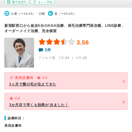
電子決済可
ネット予約
土曜（〜18:45）・日曜
夜（〜20:45）
新宿駅西口から徒歩5分のAGA治療、発毛治療専門医在籍、LINE診察、
オーダーメイド治療、完全個室
3.56
2件
アクセス数 7月:
43
| 6月:
25
美容皮膚科
4.5
3ヶ月で髪の毛が生えてきた
4.0
3か月目で早くも効果が 出ました！
診療科目：
美容皮膚科