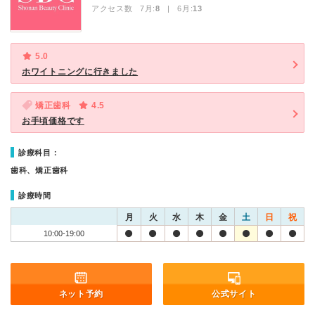
アクセス数 7月:
8
| 6月:
13
5.0
ホワイトニングに行きました
矯正歯科
4.5
お手頃価格です
診療科目：
歯科、矯正歯科
診療時間
月
火
水
木
金
土
日
祝
10:00-19:00
ネット予約
公式サイト