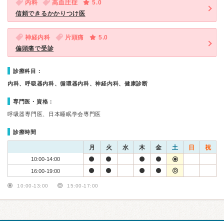
内科
高血圧症
5.0
信頼できるかかりつけ医
神経内科
片頭痛
5.0
偏頭痛で受診
診療科目：
内科、呼吸器内科、循環器内科、神経内科、健康診断
専門医・資格：
呼吸器専門医、日本睡眠学会専門医
診療時間
月
火
水
木
金
土
日
祝
10:00-14:00
16:00-19:00
10:00-13:00
15:00-17:00