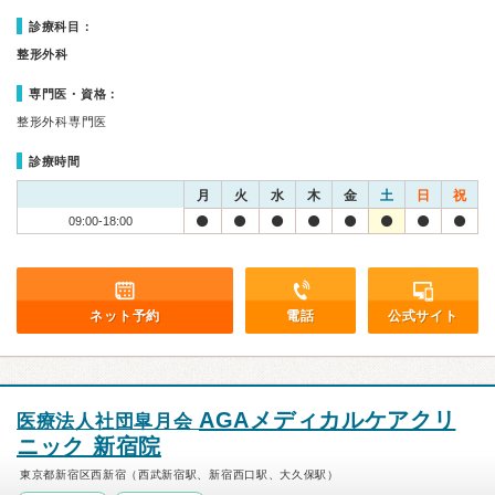
診療科目：
整形外科
専門医・資格：
整形外科専門医
診療時間
月
火
水
木
金
土
日
祝
09:00-18:00
ネット予約
電話
公式サイト
AGAメディカルケアクリ
医療法人社団皐月会
ニック 新宿院
東京都新宿区西新宿（西武新宿駅、新宿西口駅、大久保駅）