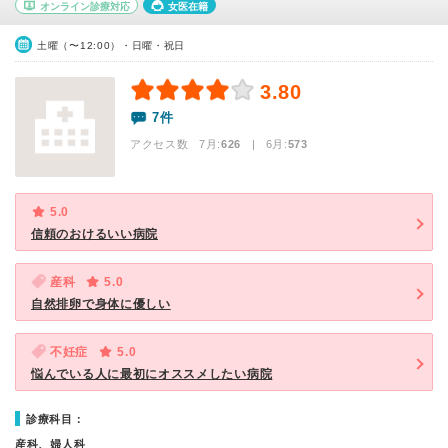
オンライン診療対応
女医在籍
土曜（〜12:00）・日曜・祝日
3.80
7件
アクセス数 7月:
626
| 6月:
573
5.0
信頼のおけるいい病院
産科
5.0
自然排卵で身体に優しい
不妊症
5.0
悩んでいる人に最初にオススメしたい病院
診療科目：
産科、婦人科