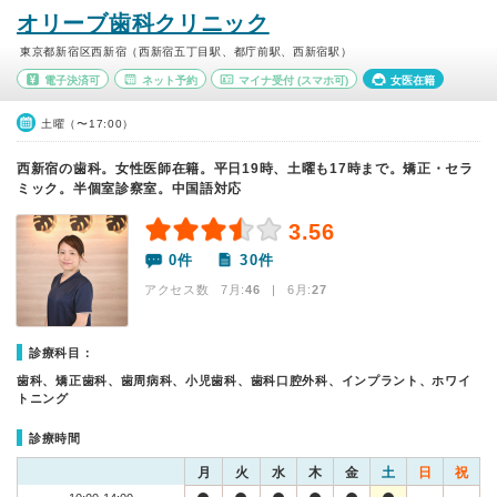
オリーブ歯科クリニック
東京都新宿区西新宿（西新宿五丁目駅、都庁前駅、西新宿駅）
電子決済可
ネット予約
マイナ受付
(スマホ可)
女医在籍
土曜（〜17:00）
西新宿の歯科。女性医師在籍。平日19時、土曜も17時まで。矯正・セラ
ミック。半個室診察室。中国語対応
3.56
0件
30件
アクセス数 7月:
46
| 6月:
27
診療科目：
歯科、矯正歯科、歯周病科、小児歯科、歯科口腔外科、インプラント、ホワイ
トニング
診療時間
月
火
水
木
金
土
日
祝