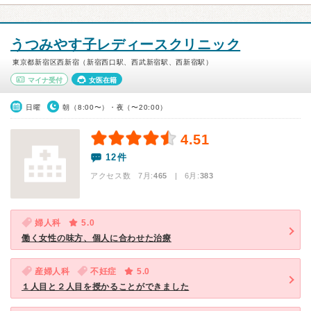
うつみやす子レディースクリニック
東京都新宿区西新宿（新宿西口駅、西武新宿駅、西新宿駅）
マイナ受付
女医在籍
日曜
朝（8:00〜）・夜（〜20:00）
4.51
12件
アクセス数 7月:
465
| 6月:
383
婦人科
5.0
働く女性の味方、個人に合わせた治療
産婦人科
不妊症
5.0
１人目と２人目を授かることができました