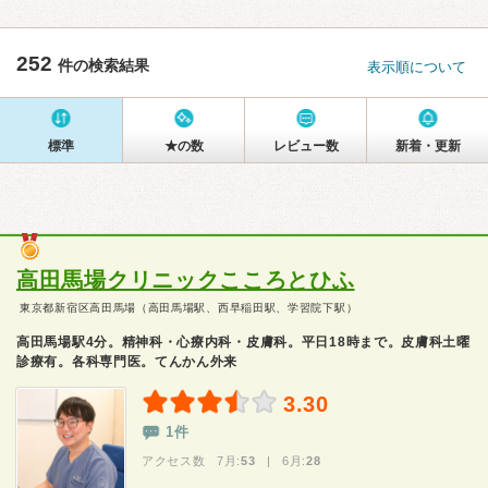
252
件の検索結果
表示順について
標準
★の数
レビュー数
新着・更新
高田馬場クリニックこころとひふ
東京都新宿区高田馬場（高田馬場駅、西早稲田駅、学習院下駅）
高田馬場駅4分。精神科・心療内科・皮膚科。平日18時まで。皮膚科土曜
診療有。各科専門医。てんかん外来
3.30
1件
アクセス数 7月:
53
| 6月:
28