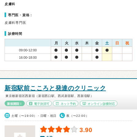
皮膚科
専門医・資格：
皮膚科専門医
診療時間
月
火
水
木
金
土
日
祝
09:00-12:00
16:00-18:00
新宿駅前こころと発達のクリニック
東京都新宿区西新宿（新宿西口駅、西武新宿駅、西新宿駅）
新規開院！
電子決済可
ネット予約
オンライン診療対応
土曜（〜19:00）・日曜・祝日
夜（〜22:00）
3.90