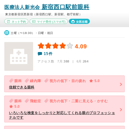
新宿西口駅前眼科
医療法人新光会
東京都新宿区西新宿（新宿西口駅、新宿駅、都庁前駅）
ネット予約
マイナ受付
(スマホ可)
女医在籍
土曜（〜18:30）・日曜・祝日
4.09
15件
アクセス数 7月:
388
| 6月:
264
眼科
緑内障
視力の低下・目の疲れ
5.0
信頼できる眼科
眼科
飛蚊症
視力の低下・二重に見える・かすむ
5.0
いろいろな検査をしっかりと対応してくれる眼のプロフェッショ
ナルです