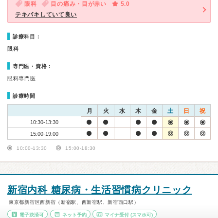
眼科
目の痛み・目が赤い
5.0
テキパキしていて良い
診療科目：
眼科
専門医・資格：
眼科専門医
診療時間
月
火
水
木
金
土
日
祝
10:30-13:30
15:00-19:00
10:00-13:30
15:00-18:30
新宿内科 糖尿病・生活習慣病クリニック
東京都新宿区西新宿（新宿駅、西新宿駅、新宿西口駅）
電子決済可
ネット予約
マイナ受付
(スマホ可)