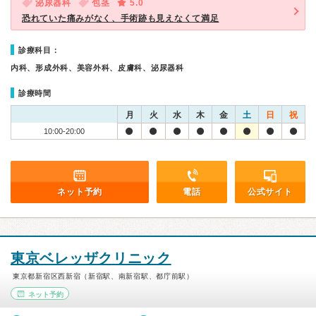
泌尿器科
包茎
5.0
恐れていた痛みがなく、手術跡も見えなくて満足
診療科目：
内科、形成外科、美容外科、皮膚科、泌尿器科
診療時間
月
火
水
木
金
土
日
祝
10:00-20:00
ネット予約
電話
公式サイト
東京ベレッザクリニック
東京都新宿区西新宿（新宿駅、南新宿駅、都庁前駅）
ネット予約