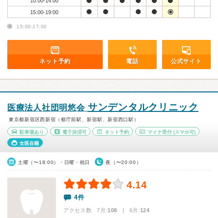
10:00-14:00
15:00-19:00
15:00-17:00
ネット予約
電話
公式サイト
サンデンタルクリニック
医療法人社団明悠会
東京都新宿区西新宿（都庁前駅、新宿駅、新宿西口駅）
駐車場あり
電子決済可
ネット予約
マイナ受付
(スマホ可)
女医在籍
土曜（〜18:00）・日曜・祝日
夜（〜20:00）
4.14
4件
アクセス数 7月:
108
| 6月:
124