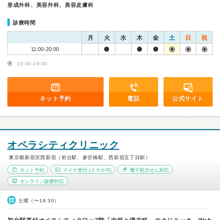
形成外科、美容外科、美容皮膚科
診療時間
月
火
水
木
金
土
日
祝
11:00-20:00
10:00-19:00
ネット予約
電話
公式サイト
オペラシティクリニック
東京都新宿区西新宿（初台駅、参宮橋駅、西新宿五丁目駅）
ネット予約
マイナ受付
(スマホ可)
電子処方せん対応
オンライン診療対応
土曜（〜16:30）