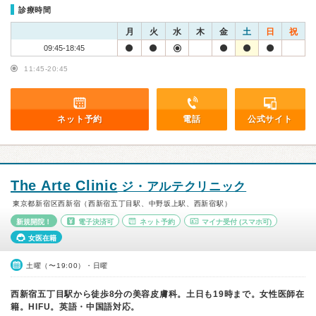
診療時間
月
火
水
木
金
土
日
祝
09:45-18:45
11:45-20:45
ネット予約
電話
公式サイト
The Arte Clinic
ジ・アルテクリニック
東京都新宿区西新宿（西新宿五丁目駅、中野坂上駅、西新宿駅）
新規開院！
電子決済可
ネット予約
マイナ受付
(スマホ可)
女医在籍
土曜（〜19:00）・日曜
西新宿五丁目駅から徒歩8分の美容皮膚科。土日も19時まで。女性医師在
籍。HIFU。英語・中国語対応。