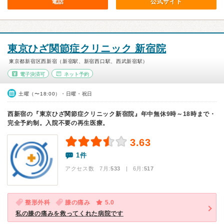
電話
公式サイト
東京ひざ関節症クリニック 新宿院
東京都新宿区西新宿（新宿駅、新宿西口駅、西武新宿駅）
電子決済可
ネット予約
土曜（〜18:00）・日曜・祝日
西新宿の『東京ひざ関節症クリニック新宿院』年中無休9時～18時まで・
完全予約制。入院不要の再生医療。
3.63
1件
アクセス数 7月:
533
| 6月:
517
整形外科
膝の痛み
5.0
私の膝の痛みを救ってくれた病院です