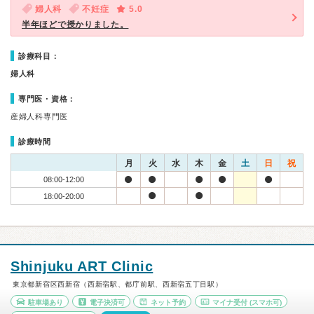
婦人科
不妊症
5.0
半年ほどで授かりました。
診療科目：
婦人科
専門医・資格：
産婦人科専門医
診療時間
月
火
水
木
金
土
日
祝
08:00-12:00
18:00-20:00
Shinjuku ART Clinic
東京都新宿区西新宿（西新宿駅、都庁前駅、西新宿五丁目駅）
駐車場あり
電子決済可
ネット予約
マイナ受付
(スマホ可)