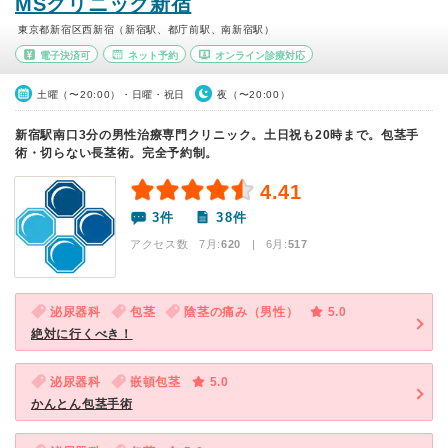
MSクリニック新宿
東京都新宿区西新宿（新宿駅、都庁前駅、南新宿駅）
電子決済可
ネット予約
オンライン診療対応
土曜（〜20:00）・日曜・祝日
夜（〜20:00）
新宿駅南口3分の男性治療専門クリニック。土日祝も20時まで。包茎手
術・切らない長茎術。完全予約制。
4.41
3件
38件
アクセス数 7月:
620
| 6月:
517
泌尿器科
包茎
陰茎の痛み（男性）
5.0
絶対に行くべき！
泌尿器科
嵌頓包茎
5.0
かんとん包茎手術