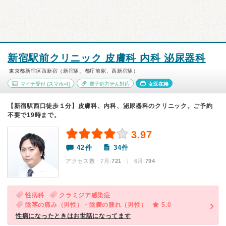
新宿駅前クリニック 皮膚科 内科 泌尿器科
東京都新宿区西新宿（新宿駅、都庁前駅、西新宿駅）
マイナ受付
(スマホ可)
電子処方せん対応
女医在籍
【新宿駅西口徒歩１分】皮膚科、内科、泌尿器科のクリニック。ご予約
不要で19時まで。
3.97
42件
34件
アクセス数 7月:
721
| 6月:
794
性病科
クラミジア感染症
陰茎の痛み（男性）・陰嚢の腫れ（男性）
5.0
性病になったときはお世話になってます