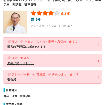
初台駅直結オペラシティタワー7階「内科と漢方科」のクリニック。Web
予約、問診有。駐車場有
4.00
6件
アクセス数 7月:
258
| 6月:
227
漢方
だるい・むくみ・動悸・息切れ
5.0
漢方の専門医に相談できます
漢方
4.5
先生が変わりました
アレルギー科
花粉症
鼻のつまり
4.5
安心感
診療科目：
内科、漢方、健康診断
専門医・資格：