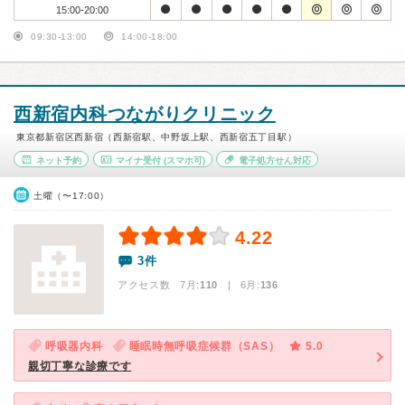
15:00-20:00
09:30-13:00
14:00-18:00
西新宿内科つながりクリニック
東京都新宿区西新宿（西新宿駅、中野坂上駅、西新宿五丁目駅）
ネット予約
マイナ受付
(スマホ可)
電子処方せん対応
土曜（〜17:00）
4.22
3件
アクセス数 7月:
110
| 6月:
136
呼吸器内科
睡眠時無呼吸症候群（SAS）
5.0
親切丁寧な診療です