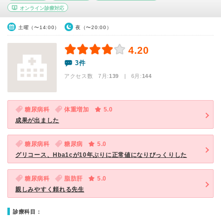
オンライン診療対応
土曜（〜14:00）
夜（〜20:00）
4.20
3件
アクセス数 7月:
139
| 6月:
144
糖尿病科
体重増加
5.0
成果が出ました
糖尿病科
糖尿病
5.0
グリコース、Hba1cが10年ぶりに正常値になりびっくりした
糖尿病科
脂肪肝
5.0
親しみやすく頼れる先生
診療科目：