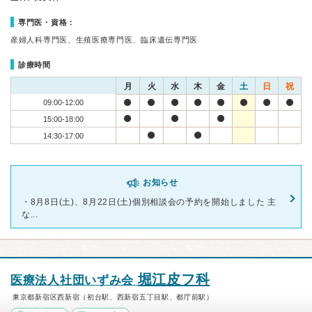
専門医・資格：
産婦人科専門医、生殖医療専門医、臨床遺伝専門医
診療時間
月
火
水
木
金
土
日
祝
09:00-12:00
15:00-18:00
14:30-17:00
お知らせ
・8月8日(土)、8月22日(土)個別相談会の予約を開始しました 主
な...
堀江皮フ科
医療法人社団いずみ会
東京都新宿区西新宿（初台駅、西新宿五丁目駅、都庁前駅）