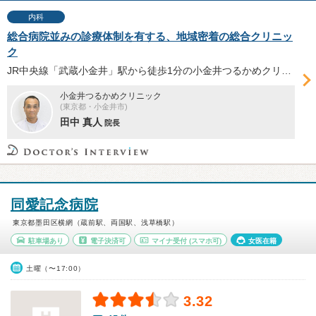
内科
総合病院並みの診療体制を有する、地域密着の総合クリニッ
ク
JR中央線「武蔵小金井」駅から徒歩1分の小金井つるかめクリニックは、総合病院並みの診療体制を有するクリニックだ。10以上の診療科と専門外来を開設し、検査設備も充実。そんな同院の特長について、呼吸器外科専門医の田中真人院長へお話を伺った。
小金井つるかめクリニック
(東京都・小金井市)
田中 真人
院長
同愛記念病院
東京都墨田区横網（蔵前駅、両国駅、浅草橋駅）
駐車場あり
電子決済可
マイナ受付
(スマホ可)
女医在籍
土曜（〜17:00）
3.32