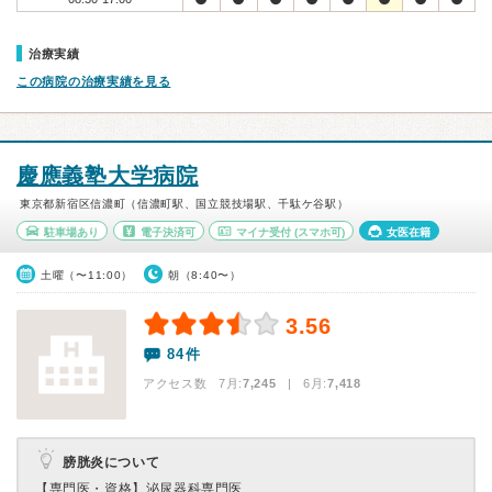
治療実績
この病院の治療実績を見る
慶應義塾大学病院
東京都新宿区信濃町（信濃町駅、国立競技場駅、千駄ケ谷駅）
駐車場あり
電子決済可
マイナ受付
(スマホ可)
女医在籍
土曜（〜11:00）
朝（8:40〜）
3.56
84件
アクセス数 7月:
7,245
| 6月:
7,418
膀胱炎について
【専門医・資格】
泌尿器科専門医