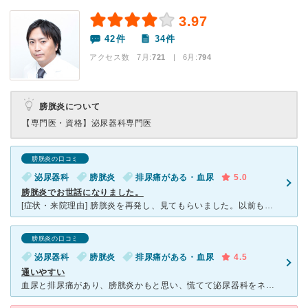
3.97
42件
34件
アクセス数 7月:
721
| 6月:
794
膀胱炎について
【専門医・資格】
泌尿器科専門医
膀胱炎の口コミ
泌尿器科
膀胱炎
排尿痛がある・血尿
5.0
膀胱炎でお世話になりました。
[症状・来院理由] 膀胱炎を再発し、見てもらいました。以前も同じようにおしっこをする際にすごく痛み、血尿が出たときに膀胱炎と診断されたので、今回も同じ膀胱炎だと思ったのです。 [医師の診断・治療法
膀胱炎の口コミ
泌尿器科
膀胱炎
排尿痛がある・血尿
4.5
通いやすい
血尿と排尿痛があり、膀胱炎かもと思い、慌てて泌尿器科をネット検索し、いろいろな病院から選びに選んだのがコチラです。 ホームページで事前に院についてお勉強。説明も分かりやすく安心して行くことができまし