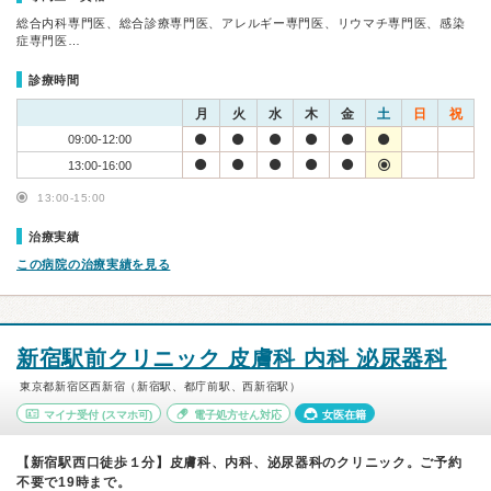
総合内科専門医、総合診療専門医、アレルギー専門医、リウマチ専門医、感染
症専門医…
診療時間
月
火
水
木
金
土
日
祝
09:00-12:00
13:00-16:00
13:00-15:00
治療実績
この病院の治療実績を見る
新宿駅前クリニック 皮膚科 内科 泌尿器科
東京都新宿区西新宿（新宿駅、都庁前駅、西新宿駅）
マイナ受付
(スマホ可)
電子処方せん対応
女医在籍
【新宿駅西口徒歩１分】皮膚科、内科、泌尿器科のクリニック。ご予約
不要で19時まで。