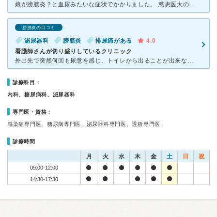
娘が膀胱炎？と血尿みたいな症状でかかりました。 慈恵医大の先生が数名きています。 看護師さんも？服が慈恵のみたいな気がします。 娘が不安そうな顔してたからなのか凄く親切で先生もいい人で雑談で緊張
膀胱炎の口コミ
泌尿器科
膀胱炎
排尿痛がある
4.0
看護師さんが切り盛りしているクリニック
外出先で突然何回も尿意を感じ、トイレから出ることが出来なくなりました。そのうちにピンクの血尿が出始めて排尿痛も感じるようになりました。まだ春先で寒かったですが背中と額から嫌な汗が出始めて、下着が汗でび
診療科目：
内科、糖尿病科、泌尿器科
専門医・資格：
感染症専門医、糖尿病専門医、泌尿器科専門医、透析専門医
診療時間
月
火
水
木
金
土
日
祝
09:00-12:00
14:30-17:30