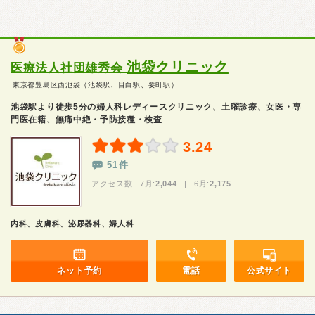
池袋クリニック
医療法人社団雄秀会
東京都豊島区西池袋（池袋駅、目白駅、要町駅）
池袋駅より徒歩5分の婦人科レディースクリニック、土曜診療、女医・専
門医在籍、無痛中絶・予防接種・検査
3.24
51件
アクセス数 7月:
2,044
| 6月:
2,175
内科、皮膚科、泌尿器科、婦人科
ネット予約
電話
公式サイト