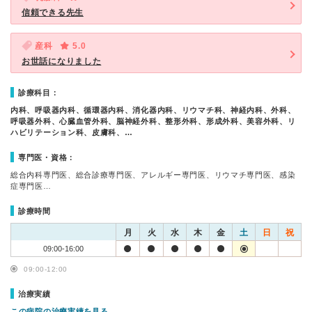
信頼できる先生
産科
5.0
お世話になりました
診療科目：
内科、呼吸器内科、循環器内科、消化器内科、リウマチ科、神経内科、外科、
呼吸器外科、心臓血管外科、脳神経外科、整形外科、形成外科、美容外科、リ
ハビリテーション科、皮膚科、…
専門医・資格：
総合内科専門医、総合診療専門医、アレルギー専門医、リウマチ専門医、感染
症専門医…
診療時間
月
火
水
木
金
土
日
祝
09:00-16:00
09:00-12:00
治療実績
この病院の治療実績を見る