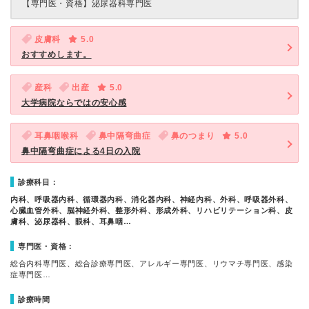
【専門医・資格】
泌尿器科専門医
皮膚科
5.0
おすすめします。
産科
出産
5.0
大学病院ならではの安心感
耳鼻咽喉科
鼻中隔弯曲症
鼻のつまり
5.0
鼻中隔弯曲症による4日の入院
診療科目：
内科、呼吸器内科、循環器内科、消化器内科、神経内科、外科、呼吸器外科、
心臓血管外科、脳神経外科、整形外科、形成外科、リハビリテーション科、皮
膚科、泌尿器科、眼科、耳鼻咽…
専門医・資格：
総合内科専門医、総合診療専門医、アレルギー専門医、リウマチ専門医、感染
症専門医…
診療時間