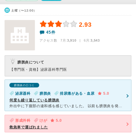
土曜（〜12:00）
2.93
45件
アクセス数 7月:
3,910
| 6月:
3,543
膀胱炎について
【専門医・資格】
泌尿器科専門医
膀胱炎の口コミ
泌尿器科
膀胱炎
排尿痛がある・血尿
5.0
何度も繰り返している膀胱炎
外出中に下腹部の違和感を感じていました。 以前も膀胱炎を発症していたことがあったので、この感じは膀胱炎かもとすぐにわかりました。 沢山飲み物を飲んで尿を出せば治るかもと思い、自宅に戻ってから実行し
形成外科
けが
5.0
救急車で運ばれました