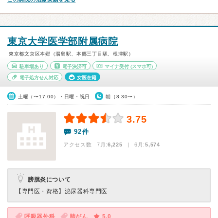
東京大学医学部附属病院
東京都文京区本郷（湯島駅、本郷三丁目駅、根津駅）
駐車場あり
電子決済可
マイナ受付
(スマホ可)
電子処方せん対応
女医在籍
土曜（〜17:00）・日曜・祝日
朝（8:30〜）
3.75
92件
アクセス数 7月:
6,225
| 6月:
5,574
膀胱炎について
【専門医・資格】
泌尿器科専門医
呼吸器外科
肺がん
5.0