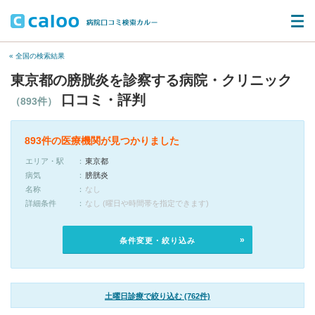
« 全国の検索結果
東京都の膀胱炎を診察する病院・クリニック
口コミ・評判
（893件）
893件の医療機関が見つかりました
エリア・駅
東京都
病気
膀胱炎
名称
なし
詳細条件
なし (曜日や時間帯を指定できます)
条件変更・絞り込み
土曜日診療で絞り込む (762件)