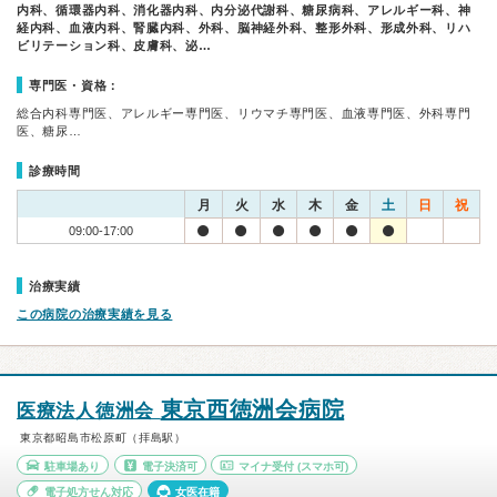
内科、循環器内科、消化器内科、内分泌代謝科、糖尿病科、アレルギー科、神
経内科、血液内科、腎臓内科、外科、脳神経外科、整形外科、形成外科、リハ
ビリテーション科、皮膚科、泌…
専門医・資格：
総合内科専門医、アレルギー専門医、リウマチ専門医、血液専門医、外科専門
医、糖尿…
診療時間
月
火
水
木
金
土
日
祝
09:00-17:00
治療実績
この病院の治療実績を見る
東京西徳洲会病院
医療法人徳洲会
東京都昭島市松原町（拝島駅）
駐車場あり
電子決済可
マイナ受付
(スマホ可)
電子処方せん対応
女医在籍