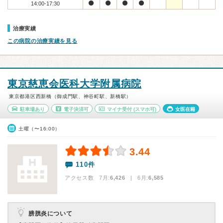
14:00-17:30
治療実績
この病院の治療実績を見る
東京慈恵会医科大学附属病院
東京都港区西新橋（御成門駅、神谷町駅、新橋駅）
駐車場あり
電子決済可
マイナ受付
(スマホ可)
女医在籍
土曜（〜16:00）
3.44
110件
アクセス数 7月:
6,426
| 6月:
6,585
膀胱炎について