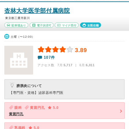
杏林大学医学部付属病院
東京都三鷹市新川
駐車場あり
電子決済可
マイナ受付
女医在籍
土曜（〜12:00）
3.89
107件
アクセス数 7月:
5,717
| 6月:
6,011
膀胱炎について
【専門医・資格】
泌尿器科専門医
眼科
黄斑円孔
5.0
黄斑円孔
乳腺科
5.0