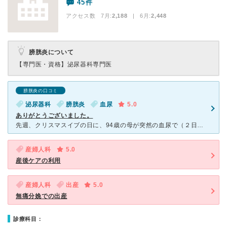
45件
アクセス数 7月:
2,188
| 6月:
2,448
膀胱炎について
【専門医・資格】
泌尿器科専門医
膀胱炎の口コミ
泌尿器科
膀胱炎
血尿
5.0
ありがとうございました。
先週、クリスマスイブの日に、94歳の母が突然の血尿で（２日間の入院）お世話になりました。 初診にもかかわらず、夜間の救急外来に電話をしましたら受け入れて下さり、しかも医師・看護師さん・受付の方、みな
産婦人科
5.0
産後ケアの利用
産婦人科
出産
5.0
無痛分娩での出産
診療科目：