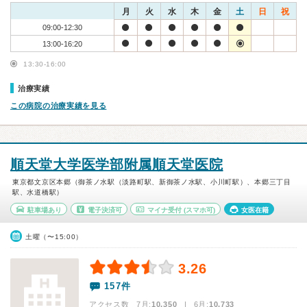
月
火
水
木
金
土
日
祝
09:00-12:30
13:00-16:20
13:30-16:00
治療実績
この病院の治療実績を見る
順天堂大学医学部附属順天堂医院
東京都文京区本郷（御茶ノ水駅（淡路町駅、新御茶ノ水駅、小川町駅）、本郷三丁目
駅、水道橋駅）
駐車場あり
電子決済可
マイナ受付
(スマホ可)
女医在籍
土曜（〜15:00）
3.26
157件
アクセス数 7月:
10,350
| 6月:
10,733