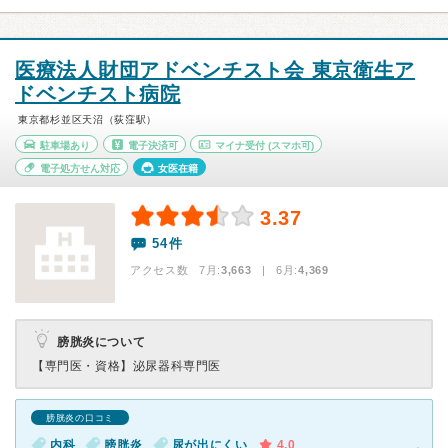
医療法人財団アドベンチスト会 東京衛生ア
ドベンチスト病院
東京都杉並区天沼（荻窪駅）
駐車場あり
電子決済可
マイナ受付
(スマホ可)
電子処方せん対応
女医在籍
3.37
54件
アクセス数 7月:
3,663
| 6月:
4,369
膀胱炎について
【専門医・資格】
泌尿器科専門医
膀胱炎の口コミ
内科
膀胱炎
尿が出にくい
4.0