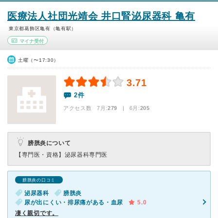
医療法人社団光靖会 井口腎泌尿器科 亀有
東京都葛飾区亀有（亀有駅）
マイナ受付
土曜（〜17:30）
3.71
2件
アクセス数 7月:
279
| 6月:
205
膀胱炎について
【専門医・資格】
泌尿器科専門医
膀胱炎の口コミ
泌尿器科
膀胱炎
尿が出にくい・排尿痛がある・血尿
5.0
凄く親切です。