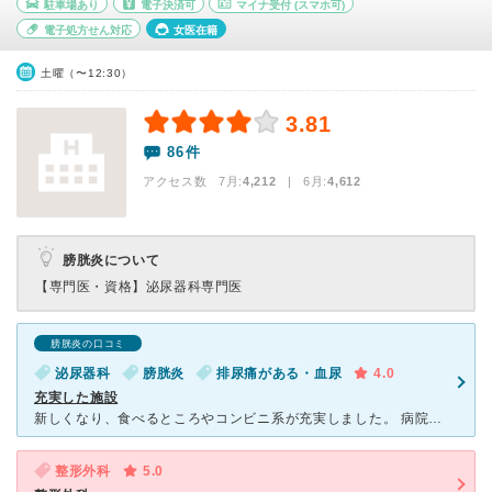
駐車場あり
電子決済可
マイナ受付
(スマホ可)
電子処方せん対応
女医在籍
土曜（〜12:30）
3.81
86件
アクセス数 7月:
4,212
| 6月:
4,612
膀胱炎について
【専門医・資格】
泌尿器科専門医
膀胱炎の口コミ
泌尿器科
膀胱炎
排尿痛がある・血尿
4.0
充実した施設
新しくなり、食べるところやコンビニ系が充実しました。 病院内はとても広いですが、わかりやすく、待合室も各フロア、かなりスペースがあるので、ゆったりと過ごせます。 学生さんも勉強のために同席したりと
整形外科
5.0