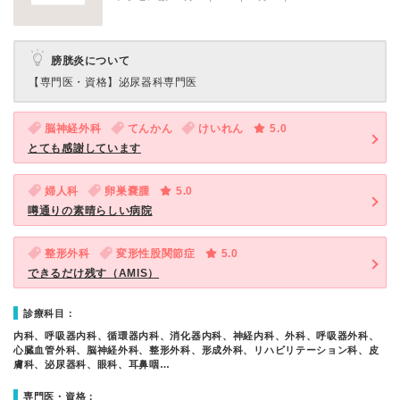
膀胱炎について
【専門医・資格】
泌尿器科専門医
脳神経外科
てんかん
けいれん
5.0
とても感謝しています
婦人科
卵巣嚢腫
5.0
噂通りの素晴らしい病院
整形外科
変形性股関節症
5.0
できるだけ残す（AMIS）
診療科目：
内科、呼吸器内科、循環器内科、消化器内科、神経内科、外科、呼吸器外科、
心臓血管外科、脳神経外科、整形外科、形成外科、リハビリテーション科、皮
膚科、泌尿器科、眼科、耳鼻咽…
専門医・資格：