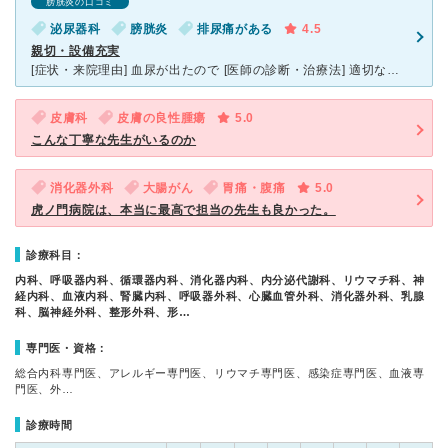
膀胱炎の口コミ
泌尿器科
膀胱炎
排尿痛がある
4.5
親切・設備充実
[症状・来院理由] 血尿が出たので [医師の診断・治療法] 適切な薬を処方していただきました。 [感想・費用・待ち時間・看護師などスタッフの対応] 待ち時間は1時間程度でした。適切な説明をし
皮膚科
皮膚の良性腫瘍
5.0
こんな丁寧な先生がいるのか
消化器外科
大腸がん
胃痛・腹痛
5.0
虎ノ門病院は、本当に最高で担当の先生も良かった。
診療科目：
内科、呼吸器内科、循環器内科、消化器内科、内分泌代謝科、リウマチ科、神
経内科、血液内科、腎臓内科、呼吸器外科、心臓血管外科、消化器外科、乳腺
科、脳神経外科、整形外科、形…
専門医・資格：
総合内科専門医、アレルギー専門医、リウマチ専門医、感染症専門医、血液専
門医、外…
診療時間