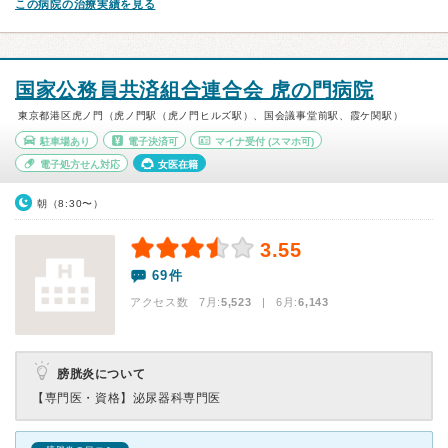
この病院の治療実績を見る
国家公務員共済組合連合会 虎の門病院
東京都港区虎ノ門（虎ノ門駅（虎ノ門ヒルズ駅）、国会議事堂前駅、霞ケ関駅）
駐車場あり
電子決済可
マイナ受付
(スマホ可)
電子処方せん対応
女医在籍
朝（8:30〜）
3.55
69件
アクセス数 7月:
5,523
| 6月:
6,143
膀胱炎について
【専門医・資格】
泌尿器科専門医