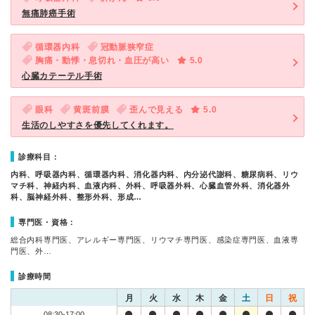
無痛肺癌手術
循環器内科
冠動脈狭窄症
胸痛・動悸・息切れ・血圧が高い
5.0
心臓カテーテル手術
眼科
黄斑前膜
歪んで見える
5.0
生活のしやすさを優先してくれます。
診療科目：
内科、呼吸器内科、循環器内科、消化器内科、内分泌代謝科、糖尿病科、リウ
マチ科、神経内科、血液内科、外科、呼吸器外科、心臓血管外科、消化器外
科、脳神経外科、整形外科、形成…
専門医・資格：
総合内科専門医、アレルギー専門医、リウマチ専門医、感染症専門医、血液専
門医、外…
診療時間
月
火
水
木
金
土
日
祝
08:30-17:00