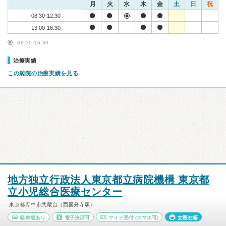
月
火
水
木
金
土
日
祝
08:30-12:30
13:00-16:30
08:30-16:30
治療実績
この病院の治療実績を見る
地方独立行政法人東京都立病院機構 東京都
立小児総合医療センター
東京都府中市武蔵台（西国分寺駅）
駐車場あり
電子決済可
マイナ受付
(スマホ可)
女医在籍