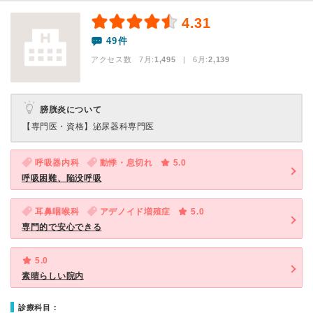
4.31
49件
アクセス数 7月:
1,495
| 6月:
2,139
膀胱炎について
【専門医・資格】
泌尿器科専門医
呼吸器内科
動悸・息切れ
5.0
呼吸困難、陥没呼吸
耳鼻咽喉科
アデノイド増殖症
5.0
専門的で安心できる
5.0
素晴らしい院内
診療科目：