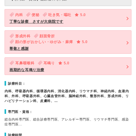
内科
便秘
吐き気・嘔吐
5.0
丁寧な診察 さすが大病院です
形成外科
顔面骨折
顔の形がおかしい・ゆがみ・麻痺
5.0
尊敬と感謝
耳鼻咽喉科
耳鳴り
5.0
画期的な耳鳴り治療
診療科目：
内科、呼吸器内科、循環器内科、消化器内科、リウマチ科、神経内科、血液内
科、外科、呼吸器外科、心臓血管外科、脳神経外科、整形外科、形成外科、リ
ハビリテーション科、皮膚科、…
専門医・資格：
総合内科専門医、総合診療専門医、アレルギー専門医、リウマチ専門医、感染
症専門医…
診療時間