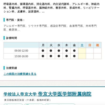
呼吸器内科、循環器内科、消化器内科、内分泌代謝科、アレルギー科、神経内
科、腎臓内科、呼吸器外科、脳神経外科、整形外科、形成外科、リハビリテー
ション科、皮膚科、泌尿器科、…
専門医・資格：
アレルギー専門医、リウマチ専門医、感染症専門医、血液専門医、外科専門
医、糖尿病…
診療時間
月
火
水
木
金
土
日
祝
09:00-12:00
13:00-16:00
治療実績
この病院の治療実績を見る
帝京大学医学部附属病院
学校法人帝京大学
東京都板橋区加賀（十条駅、板橋本町駅）