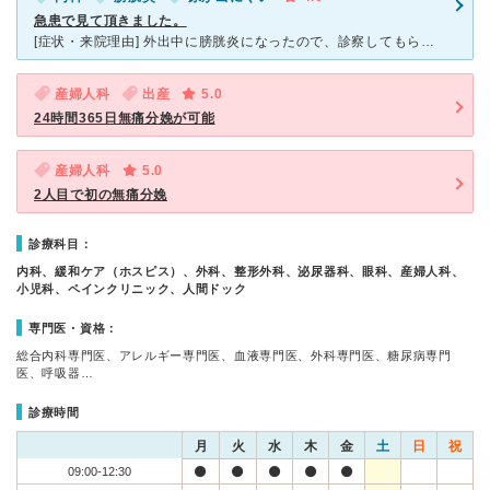
急患で見て頂きました。
[症状・来院理由] 外出中に膀胱炎になったので、診察してもらった。 [医師の診断・治療法] 先生の診断は、膀胱炎。薬を飲めば治ると言われました。 [感想・費用・待ち時間・看護師などスタッフの対
産婦人科
出産
5.0
24時間365日無痛分娩が可能
産婦人科
5.0
2人目で初の無痛分娩
診療科目：
内科、緩和ケア（ホスピス）、外科、整形外科、泌尿器科、眼科、産婦人科、
小児科、ペインクリニック、人間ドック
専門医・資格：
総合内科専門医、アレルギー専門医、血液専門医、外科専門医、糖尿病専門
医、呼吸器…
診療時間
月
火
水
木
金
土
日
祝
09:00-12:30