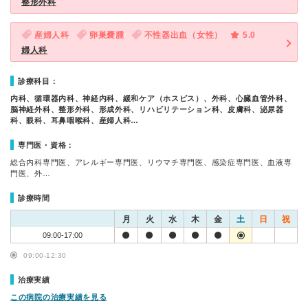
整形外科
産婦人科
卵巣嚢腫
不性器出血（女性）
5.0
婦人科
診療科目：
内科、循環器内科、神経内科、緩和ケア（ホスピス）、外科、心臓血管外科、
脳神経外科、整形外科、形成外科、リハビリテーション科、皮膚科、泌尿器
科、眼科、耳鼻咽喉科、産婦人科…
専門医・資格：
総合内科専門医、アレルギー専門医、リウマチ専門医、感染症専門医、血液専
門医、外…
診療時間
月
火
水
木
金
土
日
祝
09:00-17:00
09:00-12:30
治療実績
この病院の治療実績を見る