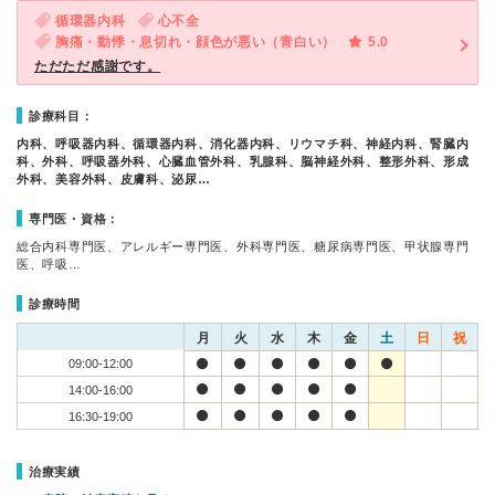
循環器内科
心不全
胸痛・動悸・息切れ・顔色が悪い（青白い）
5.0
ただただ感謝です。
診療科目：
内科、呼吸器内科、循環器内科、消化器内科、リウマチ科、神経内科、腎臓内
科、外科、呼吸器外科、心臓血管外科、乳腺科、脳神経外科、整形外科、形成
外科、美容外科、皮膚科、泌尿…
専門医・資格：
総合内科専門医、アレルギー専門医、外科専門医、糖尿病専門医、甲状腺専門
医、呼吸…
診療時間
月
火
水
木
金
土
日
祝
09:00-12:00
14:00-16:00
16:30-19:00
治療実績