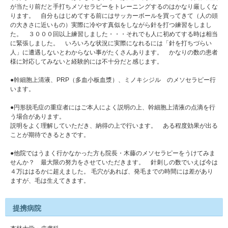
が当たり前だと手打ちメソセラピーをトレーニングするのはかなり厳しくな
ります。 自分もはじめてする前にはサッカーボールを買ってきて（人の頭
の大きさに近いもの）実際に冷やす真似をしながら針を打つ練習をしまし
た。 ３０００回以上練習しました・・・それでも人に初めてする時は相当
に緊張しました。 いろいろな状況に実際になれるには「針を打ちづらい
人」に遭遇しないとわからない事がたくさんあります。 かなりの数の患者
様に対応してみないと経験的には不十分だと感じます。
●幹細胞上清液、PRP（多血小板血漿）、ミノキシジル のメソセラピー行
います。
●円形脱毛症の重症者にはご本人によく説明の上、幹細胞上清液の点滴を行
う場合があります。
説明をよく理解していただき、納得の上で行います。 ある程度効果が出る
ことが期待できるときです。
●他院ではうまく行かなかった方も院長・木藤のメソセラピーをうけてみま
せんか？ 最大限の努力をさせていただきます。 針刺しの数でいえば今は
４万ははるかに超えました。 毛穴があれば、発毛までの時間には差があり
ますが、毛は生えてきます。
提携病院