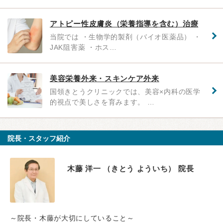
アトピー性皮膚炎（栄養指導を含む）治療
当院では ・生物学的製剤（バイオ医薬品） ・
JAK阻害薬 ・ホス…
美容栄養外来・スキンケア外来
国領きとうクリニックでは、美容×内科の医学
的視点で美しさを育みます。 …
院長・スタッフ紹介
木藤 洋一 （きとう よういち） 院長
～院長・木藤が大切にしていること～