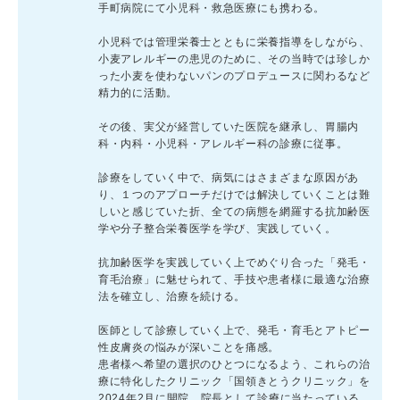
手町病院にて小児科・救急医療にも携わる。
小児科では管理栄養士とともに栄養指導をしながら、
小麦アレルギーの患児のために、その当時では珍しか
った小麦を使わないパンのプロデュースに関わるなど
精力的に活動。
その後、実父が経営していた医院を継承し、胃腸内
科・内科・小児科・アレルギー科の診療に従事。
診療をしていく中で、病気にはさまざまな原因があ
り、１つのアプローチだけでは解決していくことは難
しいと感じていた折、全ての病態を網羅する抗加齢医
学や分子整合栄養医学を学び、実践していく。
抗加齢医学を実践していく上でめぐり合った「発毛・
育毛治療」に魅せられて、手技や患者様に最適な治療
法を確立し、治療を続ける。
医師として診療していく上で、発毛・育毛とアトピー
性皮膚炎の悩みが深いことを痛感。
患者様へ希望の選択のひとつになるよう、これらの治
療に特化したクリニック「国領きとうクリニック」を
2024年2月に開院。院長として診療に当たっている。