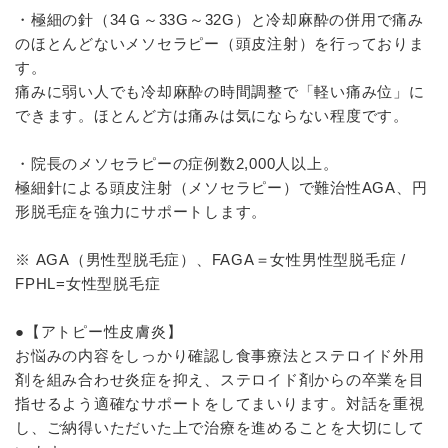
・極細の針（34Ｇ～33G～32G）と冷却麻酔の併用で痛み
のほとんどないメソセラピー（頭皮注射）を行っておりま
す。
痛みに弱い人でも冷却麻酔の時間調整で「軽い痛み位」に
できます。ほとんど方は痛みは気にならない程度です。
・院長のメソセラピーの症例数2,000人以上。
極細針による頭皮注射（メソセラピー）で難治性AGA、円
形脱毛症を強力にサポートします。
※ AGA（男性型脱毛症）、FAGA＝女性男性型脱毛症 /
FPHL=女性型脱毛症
●【アトピー性皮膚炎】
お悩みの内容をしっかり確認し食事療法とステロイド外用
剤を組み合わせ炎症を抑え、ステロイド剤からの卒業を目
指せるよう適確なサポートをしてまいります。対話を重視
し、ご納得いただいた上で治療を進めることを大切にして