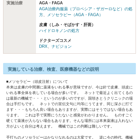
実施治療
AGA・FAGA
AGA治療内服薬（プロペシア・ザガーロなど）の処
方
、
メソセラピー（AGA・FAGA）
皮膚（しみ・そばかす・肝斑）
ハイドロキノンの処方
ドクターズコスメ
DRX
、
ナビジョン
実施している治療、検査、医療機器などの説明
■メソセラピー（頭皮注射）について
本来は皮膚の中間層に薬液をいれる事が意味ですが、今は針で皮膚、頭皮に
いれる事全体を表している場合が多いです。 ネットで最近よく出てくるの
は最新の機械で・・・というのが多いのですが、国領きとうクリニックの場
合は手打ちです。 ネットでの宣伝文句に均等にうてます、同じ深さに打て
ます・・・もちろん良い場合もありますが、実際にはそうではない場合もあ
ります。 これは手で実際にうたないと感覚がわかりません。 ものすごく
硬くて薬液が入らない場合もあります。そんな場所には本来薬液は入れない
方がよいと自分は考えます。 機械ではこの判断は難しいです。
手打ちのメソセラピーはかなりなれるのは大変です。 逆に今の時代、機械