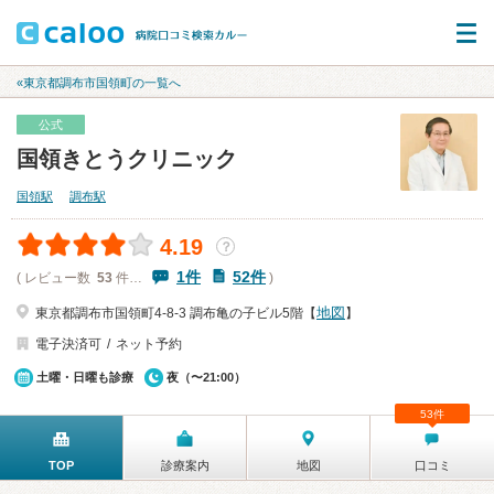
«東京都調布市国領町の一覧へ
公式
国領きとうクリニック
国領駅
調布駅
4.19
？
1件
52件
( レビュー数
53
件…
)
地図
東京都調布市国領町4-8-3 調布亀の子ビル5階【
】
電子決済可
ネット予約
土曜・日曜も診療
夜（〜21:00）
53件
TOP
診療案内
地図
口コミ