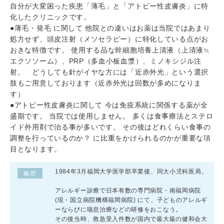
自分が大変困った疾患「薄毛」と「アトピー性皮膚炎」に特
化したクリニックです。
●薄毛・発毛 に関して 他院との違いはお薬は当院ではあまり
処方せず、頭皮注射（メソセラピー）に特化している点がお
おきな特徴です。 使用する品な幹細胞培養上清液（上清液≒
エクソソーム）、PRP（多血小板血漿）、ミノキシジル注
射。 どうしても針がイヤな方には「近赤外光」という選択
肢もご用意しております（近赤外光は回数が多めになりま
す）
●アトピー性皮膚炎に関して 今は免疫系統に関係する薬が全
盛期です。 当院では使用しません。 多くは食事療法とステロ
イド外用剤で治る事が多いです。 その後はどれくらい食事の
調整を行っているのか？ に比重をかけられるのかが重要な項
目となります。
1984年3月福岡大学医学部卒業後、同大小児科医局。
略歴
アレルギー診療で日本有数の専門病院・南福岡病院
(現・国立病院機構福岡病院) にて、子どものアレルギ
ーならびに喘息治療などの研修をおこなう。
その後当時、救急受入件数が国内で最大級の健和会大