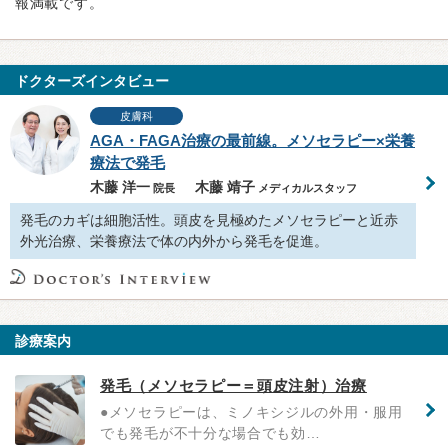
報満載です。
ドクターズインタビュー
皮膚科
AGA・FAGA治療の最前線。メソセラピー×栄養
療法で発毛
木藤 洋一
木藤 靖子
院長
メディカルスタッフ
発毛のカギは細胞活性。頭皮を見極めたメソセラピーと近赤
外光治療、栄養療法で体の内外から発毛を促進。
診療案内
発毛（メソセラピー＝頭皮注射）治療
●メソセラピーは、ミノキシジルの外用・服用
でも発毛が不十分な場合でも効…