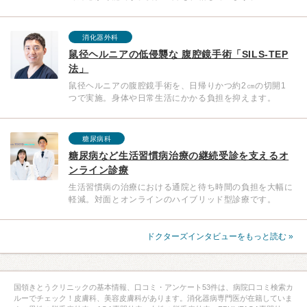
消化器外科
鼠径ヘルニアの低侵襲な 腹腔鏡手術「SILS-TEP
法」
鼠径ヘルニアの腹腔鏡手術を、日帰りかつ約2㎝の切開1
つで実施。身体や日常生活にかかる負担を抑えます。
糖尿病科
糖尿病など生活習慣病治療の継続受診を支えるオ
ンライン診療
生活習慣病の治療における通院と待ち時間の負担を大幅に
軽減。対面とオンラインのハイブリッド型診療です。
ドクターズインタビューをもっと読む »
国領きとうクリニックの基本情報、口コミ・アンケート53件は、病院口コミ検索カ
ルーでチェック！皮膚科、美容皮膚科があります。消化器病専門医が在籍していま