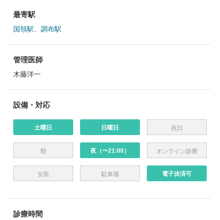
最寄駅
国領駅
、
調布駅
管理医師
木藤洋一
設備・対応
土曜日
日曜日
祝日
夜（〜21:00）
朝
オンライン診療
電子決済可
女医
駐車場
診療時間