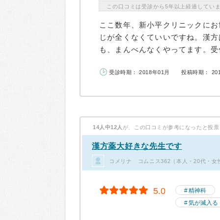
この口コミは受診から5年以上経過してい
ここ数年、新小平クリニックにお
じが全くなくていいですね。漢方
も、まんべんなくやってます。受付
受診時期： 2018年01月
投稿時期： 20
14人中12人
が、この口コミが参考になったと投票
漢方薬大好きな先生です
コメリナ コムニス362（本人・20代・女
5.0
精神科
気が滅入る