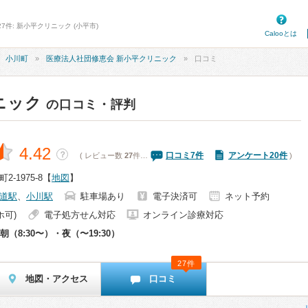
7件: 新小平クリニック (小平市)
Calooとは
小川町
医療法人社団修恵会 新小平クリニック
口コミ
ニック
の口コミ・評判
4.42
？
口コミ
7
件
アンケート20件
( レビュー数
27
件…
)
-1975-8
【
地図
】
道駅
、
小川駅
駐車場あり
電子決済可
ネット予約
ホ可)
電子処方せん対応
オンライン診療対応
朝（8:30〜）・夜（〜19:30）
27件
地図・アクセス
口コミ