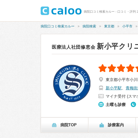
病院口コミ検索カルー - 口コミ・評判 2
病院口コミ検索カルー
病院検索
東京都
小平市
新小平クリ
医療法人社団修恵会
東京都小平市小川町2
新小平駅
、
青梅街
マイナ受付 (スマ
土曜も診療
病院TOP
診療案内