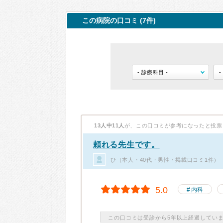
この病院の口コミ (7件)
13人中11人
が、この口コミが参考になったと投票
頼れる先生です。
ひ（本人・40代・男性・掲載口コミ1件）
5.0
内科
この口コミは受診から5年以上経過してい