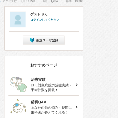
アクセス数 7月：
1,228
| 6月：
1,284
| 年間：
13,389
ゲスト
さん
ログインしてください
新規ユーザ登録
おすすめページ
治療実績
DPC対象病院の治療実績・
手術件数を掲載！
歯科Q&A
あなたの歯の悩み・疑問に
歯科医が答えてくれる！