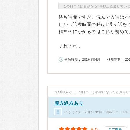
この口コミは受診から5年以上経過してい
待ち時間ですが、混んでる時はか
しかし診察時間の時は1通り話を
精神科にかかるのはこれが初めて
それぞれ...
受診時期： 2016年04月
投稿時期： 20
8人中7人
が、この口コミが参考になったと投票し
漢方処方あり
ゆう（本人・20代・女性・掲載口コミ1件
5.0
皮膚科