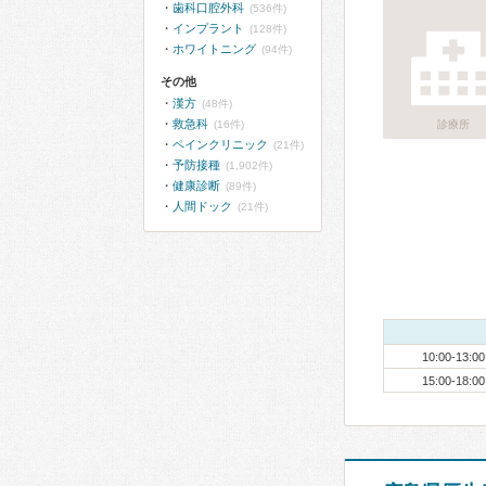
歯科口腔外科
(536件)
インプラント
(128件)
ホワイトニング
(94件)
その他
漢方
(48件)
救急科
(16件)
診療所
ペインクリニック
(21件)
予防接種
(1,902件)
健康診断
(89件)
人間ドック
(21件)
10:00-13:00
15:00-18:00