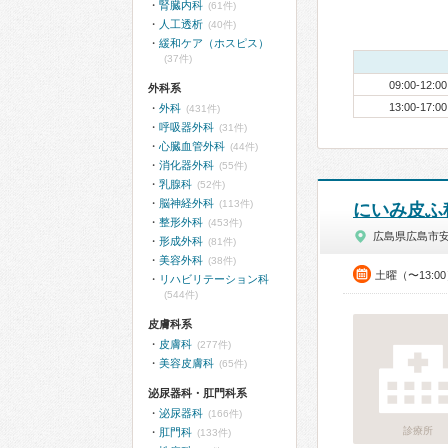
腎臓内科
(61件)
人工透析
(40件)
緩和ケア（ホスピス）
(37件)
09:00-12:00
外科系
13:00-17:00
外科
(431件)
呼吸器外科
(31件)
心臓血管外科
(44件)
消化器外科
(55件)
乳腺科
(52件)
脳神経外科
(113件)
にいみ皮ふ
整形外科
(453件)
広島県広島市
形成外科
(81件)
美容外科
(38件)
土曜（〜13:0
リハビリテーション科
(544件)
皮膚科系
皮膚科
(277件)
美容皮膚科
(65件)
泌尿器科・肛門科系
泌尿器科
(166件)
診療所
肛門科
(133件)