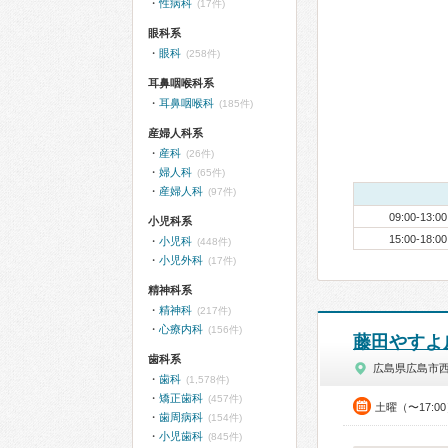
性病科
(17件)
眼科系
眼科
(258件)
耳鼻咽喉科系
耳鼻咽喉科
(185件)
産婦人科系
産科
(26件)
婦人科
(65件)
産婦人科
(97件)
09:00-13:00
小児科系
15:00-18:00
小児科
(448件)
小児外科
(17件)
精神科系
精神科
(217件)
心療内科
(156件)
藤田やすよ
歯科系
広島県広島市
歯科
(1,578件)
矯正歯科
(457件)
土曜（〜17:0
歯周病科
(154件)
小児歯科
(845件)