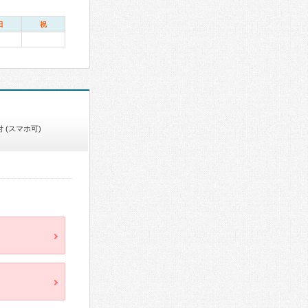
日
祝
 (スマホ可)