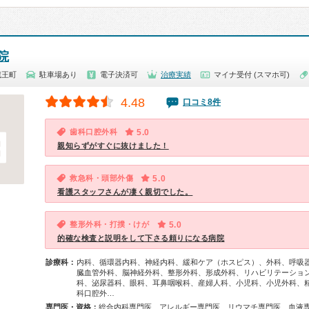
院
蔵王町
駐車場あり
電子決済可
治療実績
マイナ受付 (スマホ可)
4.48
口コミ8件
歯科口腔外科
5.0
親知らずがすぐに抜けました！
救急科・頭部外傷
5.0
看護スタッフさんが凄く親切でした。
整形外科・打撲・けが
5.0
的確な検査と説明をして下さる頼りになる病院
診療科：
内科、循環器内科、神経内科、緩和ケア（ホスピス）、外科、呼吸
臓血管外科、脳神経外科、整形外科、形成外科、リハビリテーショ
科、泌尿器科、眼科、耳鼻咽喉科、産婦人科、小児科、小児外科、
科口腔外…
専門医・資格：