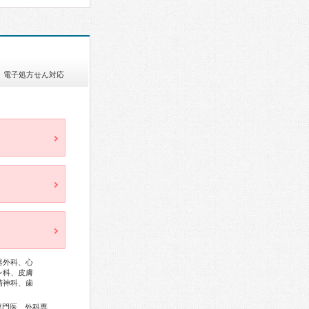
電子処方せん対応
器外科、心
ン科、皮膚
精神科、歯
総合内科専門医、アレルギー専門医、リウマチ専門医、血液専門医、外科専門医、糖尿病専門医、呼吸器専門医、呼吸器外科専門医、気管支鏡専門医、循環器専門医、心臓血管外科専門医、不整脈専門医、消化器病専門医、消化器外科専門医、肝臓専門医、消化器内視鏡専門医、泌尿器科専門医、腎臓専門医、透析専門医、神経内科専門医、脳神経外科専門医、てんかん専門医、整形外科専門医、リハビリテーション科専門医、脊椎脊髄外科専門医、形成外科専門医、皮膚科専門医、眼科専門医、耳鼻咽喉科専門医、産婦人科専門医、乳腺専門医、女性ヘルスケア専門医、小児科専門医、小児外科専門医、一般病院連携精神医学専門医、精神科専門医、麻酔科専門医、ペインクリニック専門医、細胞診専門医、病理専門医、口腔外科専門医、放射線科専門医、救急科専門医、がん薬物療法専門医、がん治療認定医、温泉療法専門医