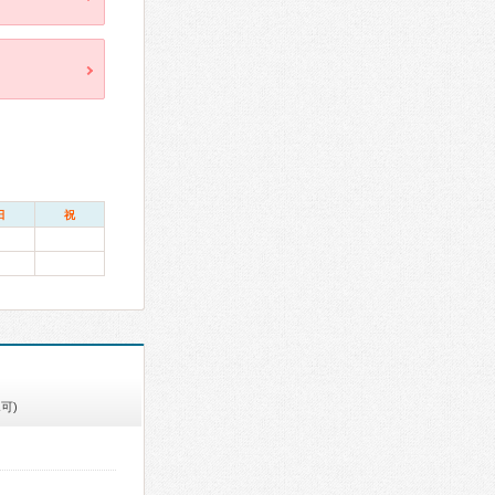
日
祝
可)