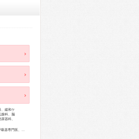
科、緩和ケ
乳腺科、脳
泌尿器科、
総合内科専門医、血液専門医、外科専門医、糖尿病専門医、呼吸器専門医、呼吸器外科専門医、循環器専門医、心臓血管外科専門医、消化器病専門医、消化器外科専門医、肝臓専門医、大腸肛門病専門医、消化器内視鏡専門医、泌尿器科専門医、腎臓専門医、透析専門医、脳血管内治療専門医、脳神経外科専門医、整形外科専門医、脊椎脊髄外科専門医、皮膚科専門医、眼科専門医、耳鼻咽喉科専門医、産婦人科専門医、乳腺専門医、周産期(新生児)専門医、小児科専門医、老年病専門医、麻酔科専門医、ペインクリニック専門医、細胞診専門医、病理専門医、核医学専門医、放射線科専門医、救急科専門医、がん薬物療法専門医、がん治療認定医