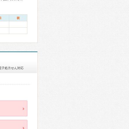
日
祝
電子処方せん対応