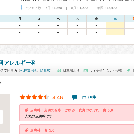
アクセス数 7月：
1,268
| 6月：
1,270
| 年間：
12,970
月
火
水
木
金
土
●
●
●
●
●
●
●
●
●
●
科アレルギー科
安佐南区川内（
七軒茶屋駅
、
緑井駅
）
駐車場あり
マイナ受付 (スマホ可)
0）
4.46
口コミ8件
皮膚科・皮膚の発疹・かゆみ・皮膚のかぶれ
5.0
人気の皮膚科です
皮膚科
5.0