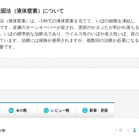
凝固法（液体窒素）について
法（液体窒素）は、-196℃の液体窒素を当てて、いぼの細胞を凍結し
です。皮膚のターンオーバーが促され、患部のかさぶたが剥がれ落ち
。いぼの標準的な治療法であり、ウイルス性のいぼや老人性いぼ、首
ています。治療には保険が適用されますが、複数回の治療が必要になる
要です。
★の数
レビュー数
新着・更新
« 前
1
2
9件中