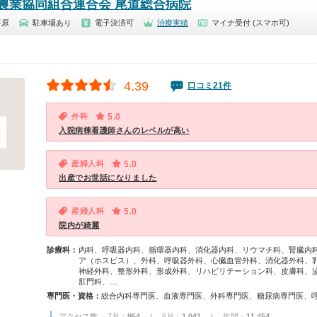
農業協同組合連合会 尾道総合病院
平原
駐車場あり
電子決済可
治療実績
マイナ受付 (スマホ可)
4.39
口コミ21件
外科
5.0
入院病棟看護師さんのレベルが高い
産婦人科
5.0
出産でお世話になりました
産婦人科
5.0
院内が綺麗
診療科：
内科、呼吸器内科、循環器内科、消化器内科、リウマチ科、腎臓内
ア（ホスピス）、外科、呼吸器外科、心臓血管外科、消化器外科、
神経外科、整形外科、形成外科、リハビリテーション科、皮膚科、
肛門科、…
専門医・資格：
アクセス数 7月：
954
| 6月：
1,041
| 年間：
11,454