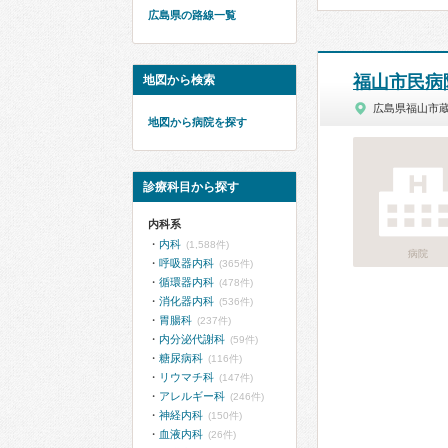
広島県の路線一覧
福山市民病
地図から検索
広島県福山市
地図から病院を探す
診療科目から探す
内科系
内科
(1,588件)
病院
呼吸器内科
(365件)
循環器内科
(478件)
消化器内科
(536件)
胃腸科
(237件)
内分泌代謝科
(59件)
糖尿病科
(116件)
リウマチ科
(147件)
アレルギー科
(246件)
神経内科
(150件)
血液内科
(26件)