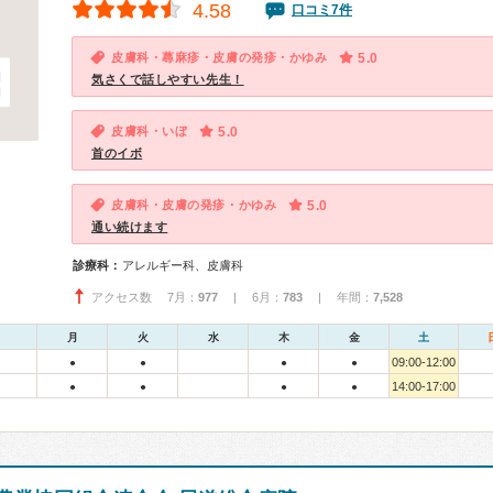
4.58
口コミ7件
皮膚科・蕁麻疹・皮膚の発疹・かゆみ
5.0
気さくで話しやすい先生！
皮膚科・いぼ
5.0
首のイボ
皮膚科・皮膚の発疹・かゆみ
5.0
通い続けます
診療科：
アレルギー科、皮膚科
アクセス数 7月：
977
| 6月：
783
| 年間：
7,528
月
火
水
木
金
土
09:00-12:00
●
●
●
●
14:00-17:00
●
●
●
●