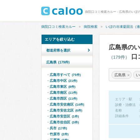
病院口コミ検索カルー
病院検索
いぼの冷凍凝固法（液
エリアを絞り込む
広島県のい
都道府県を選択
口
（179件）
広島県
(179件)
×
広島県
い
広島市すべて
(75件)
広島市中区
(21件)
広島市東区
(8件)
広島市南区
(11件)
広島市西区
(11件)
エリア・駅
広島市安佐南区
(14件)
診療・治療法
広島市安佐北区
名称
(6件)
詳細条件
広島市安芸区
(1件)
広島市佐伯区
(3件)
呉市
(17件)
竹原市
(2件)