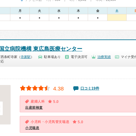
月
火
水
木
金
土
●
●
●
●
●
国立病院機構 東広島医療センター
市西条町寺家（
寺家駅
）
駐車場あり
電子決済可
治療実績
マイナ受付
対応
4.38
口コミ19件
産婦人科
5.0
出産前検査
小児科・小児気管支喘息
5.0
小児喘息