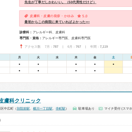
先生が丁寧だしかわいい。（50代男性だけど）
皮膚科・皮膚の発疹・かゆみ
5.0
最初からこの病院に来ていればよかった•••
診療科：
アレルギー科、皮膚科
専門医・資格：
アレルギー専門医、皮膚科専門医
アクセス数 7月：
787
| 6月：
767
| 年間：
7,119
月
火
水
木
金
土
●
●
●
●
●
●
●
●
●
皮膚科クリニック
西区中広町（
別院前駅
、
横川一丁目駅
、
寺町駅
）
駐車場あり
マイナ受付 (スマホ
0）