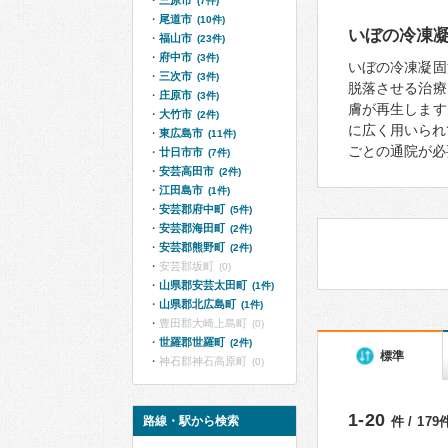
三原市
(7件)
尾道市
(10件)
いぼの冷凍
福山市
(23件)
府中市
(3件)
いぼの冷凍凝固
三次市
(3件)
脱落させる治療
庄原市
(3件)
膚が再生します
大竹市
(2件)
に広く用いられ
東広島市
(11件)
ごとの通院が必
廿日市市
(7件)
安芸高田市
(2件)
江田島市
(1件)
安芸郡府中町
(5件)
安芸郡海田町
(2件)
安芸郡熊野町
(2件)
安芸郡坂町
(0)
山県郡安芸太田町
(1件)
山県郡北広島町
(1件)
豊田郡大崎上島町
(0)
世羅郡世羅町
(2件)
標準
神石郡神石高原町
(0)
1-20
路線・駅から検索
件 / 17