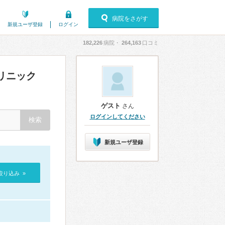
病院をさがす
新規ユーザ登録
ログイン
182,226
病院・
264,163
口コミ
リニック
ゲスト
さん
ログインしてください
新規ユーザ登録
絞り込み »