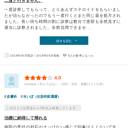
二度と行きません。
一度診察してもらって、とりあえずステロイドをもらいまし
たが治らなかったのでもう一度行くとまた同じ薬を処方され
ました。長い待ち時間の割に診察は数分で患部も全然見ずに
適当に診察されました。全然信用できませ...
続きを読む
2018年05月受診 / 2018年05月投稿
8人が参考になった
4.0
montana（本人ではない・10代・女性・掲載口コミ11件）
皮膚科
水いぼ（伝染性軟属腫）
この口コミは受診から5年以上経過しています。
治療に納得して帰れる
病院の受付の対応がそっけない感じで印象はよくないです。