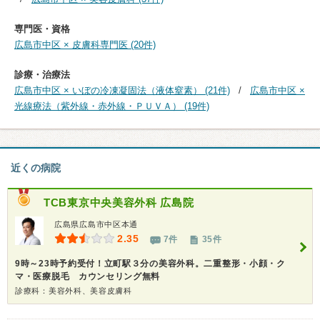
専門医・資格
広島市中区 × 皮膚科専門医 (20件)
診療・治療法
広島市中区 × いぼの冷凍凝固法（液体窒素） (21件)
広島市中区 ×
光線療法（紫外線・赤外線・ＰＵＶＡ） (19件)
近くの病院
TCB東京中央美容外科 広島院
広島県広島市中区本通
2.35
7件
35件
9時～23時予約受付！立町駅３分の美容外科。二重整形・小顔・ク
マ・医療脱毛 カウンセリング無料
診療科：美容外科、美容皮膚科