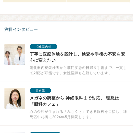
注目インタビュー
消化器内科
丁寧に医療体験を設計し、検査や手術の不安を安
心に変えたい
消化器内視鏡検査から肛門疾患の日帰り手術まで、一貫し
て対応が可能です。女性医師も在籍しています。
眼科系
メガネの調整から 神経眼科まで対応、 理想は
「眼科カフェ」
心の余裕が生まれる「みちくさ」できる眼科を目指し、練
馬区中村橋に2024年5月開院します。