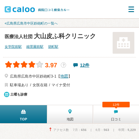
«広島県広島市中区鉄砲町の一覧へ
大山皮ふ科クリニック
医療法人社団
女学院前駅
縮景園前駅
胡町駅
3.97
12件
？
地図
広島県広島市中区鉄砲町3-1【
】
駐車場あり
女医在籍
マイナ受付
土曜も診療
12件
TOP
地図
口コミ
アクセス数 7月：
656
| 6月：
563
| 年間：
5,229