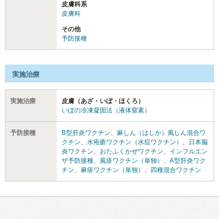
皮膚科系
皮膚科
その他
予防接種
実施治療
実施治療
皮膚（あざ・いぼ・ほくろ）
いぼの冷凍凝固法（液体窒素）
予防接種
B型肝炎ワクチン
、
麻しん（はしか）風しん混合ワ
クチン
、
水疱瘡ワクチン（水痘ワクチン）
、
日本脳
炎ワクチン
、
おたふくかぜワクチン
、
インフルエン
ザ予防接種
、
風疹ワクチン（単独）
、
A型肝炎ワク
チン
、
麻疹ワクチン（単独）
、
四種混合ワクチン