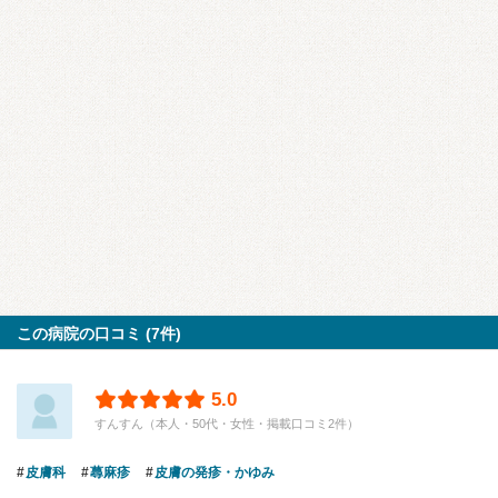
この病院の口コミ (7件)
5.0
すんすん（本人・50代・女性・掲載口コミ2件）
皮膚科
蕁麻疹
皮膚の発疹・かゆみ