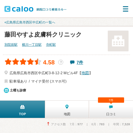
«広島県広島市西区中広町の一覧へ
藤田やすよ皮膚科クリニック
別院前駅
横川一丁目駅
寺町駅
4.58
7件
？
地図
広島県広島市西区中広町3-8-12-2 Mビル4F【
】
駐車場あり
マイナ受付 (スマホ可)
土曜も診療
7件
TOP
地図
口コミ
アクセス数 7月：
977
| 6月：
783
| 年間：
7,528