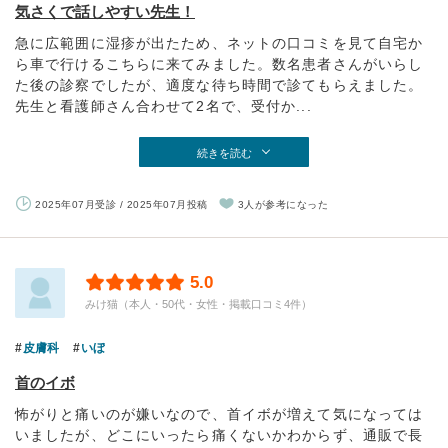
気さくで話しやすい先生！
急に広範囲に湿疹が出たため、ネットの口コミを見て自宅か
ら車で行けるこちらに来てみました。数名患者さんがいらし
た後の診察でしたが、適度な待ち時間で診てもらえました。
先生と看護師さん合わせて2名で、受付か...
続きを読む
2025年07月受診 / 2025年07月投稿
3人が参考になった
5.0
みけ猫（本人・50代・女性・掲載口コミ4件）
皮膚科
いぼ
首のイボ
怖がりと痛いのが嫌いなので、首イボが増えて気になっては
いましたが、どこにいったら痛くないかわからず、通販で長