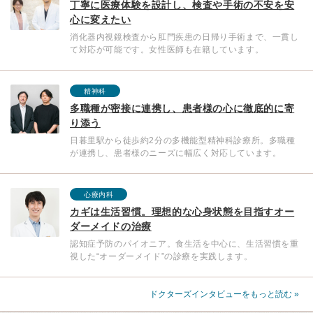
丁寧に医療体験を設計し、検査や手術の不安を安
心に変えたい
消化器内視鏡検査から肛門疾患の日帰り手術まで、一貫し
て対応が可能です。女性医師も在籍しています。
精神科
多職種が密接に連携し、患者様の心に徹底的に寄
り添う
日暮里駅から徒歩約2分の多機能型精神科診療所。多職種
が連携し、患者様のニーズに幅広く対応しています。
心療内科
カギは生活習慣。理想的な心身状態を目指すオー
ダーメイドの治療
認知症予防のパイオニア。食生活を中心に、生活習慣を重
視した“オーダーメイド”の診療を実践します。
ドクターズインタビューをもっと読む »