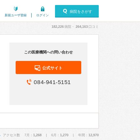
病院をさがす
新規ユーザ登録
ログイン
182,226
病院・
264,163
口コミ
この医療機関への問い合わせ
公式サイト
084-941-5151
アクセス数 7月：
1,268
| 6月：
1,270
| 年間：
12,970