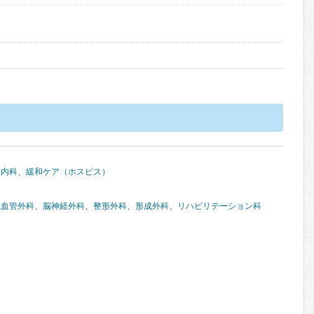
経内科
、
緩和ケア（ホスピス）
臓血管外科
、
脳神経外科
、
整形外科
、
形成外科
、
リハビリテーション科