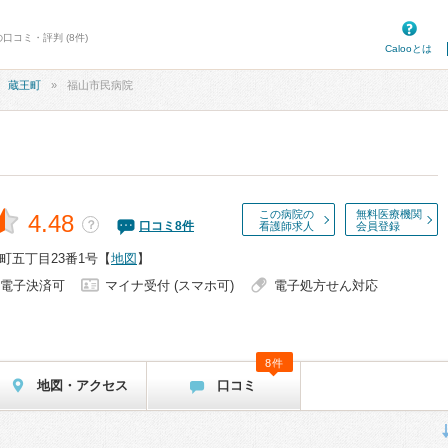
口コミ・評判 (8件)
Calooとは
蔵王町
福山市民病院
この病院の
無料医療機関
4.48
？
口コミ
8
件
看護師求人
会員登録
町五丁目23番1号
【
地図
】
電子決済可
マイナ受付 (スマホ可)
電子処方せん対応
8件
地図・アクセス
口コミ