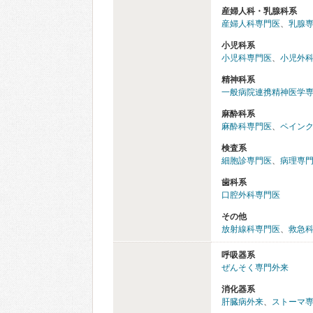
産婦人科・乳腺科系
産婦人科専門医
、
乳腺
小児科系
小児科専門医
、
小児外
精神科系
一般病院連携精神医学
麻酔科系
麻酔科専門医
、
ペイン
検査系
細胞診専門医
、
病理専
歯科系
口腔外科専門医
その他
放射線科専門医
、
救急
呼吸器系
ぜんそく専門外来
消化器系
肝臓病外来
、
ストーマ