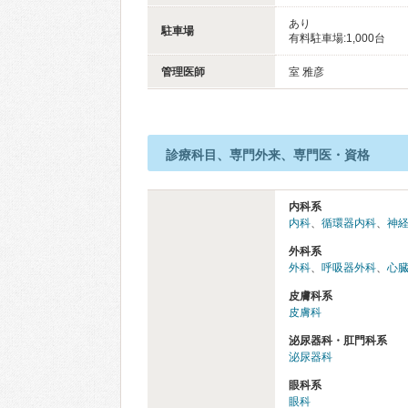
あり
駐車場
有料駐車場:1,000台
管理医師
室 雅彦
診療科目、専門外来、専門医・資格
内科系
内科
、
循環器内科
、
神
外科系
外科
、
呼吸器外科
、
心
皮膚科系
皮膚科
泌尿器科・肛門科系
泌尿器科
眼科系
眼科