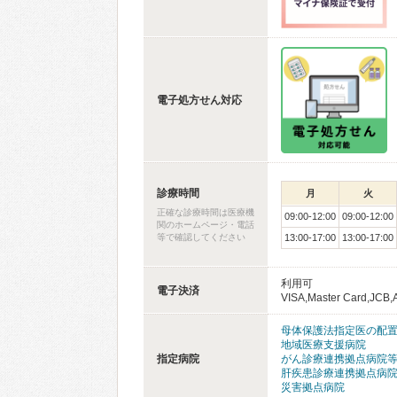
電子処方せん対応
診療時間
月
火
正確な診療時間は医療機
09:00-12:00
09:00-12:00
関のホームページ・電話
等で確認してください
13:00-17:00
13:00-17:00
利用可
電子決済
VISA,Master Card,JCB
母体保護法指定医の配
地域医療支援病院
指定病院
がん診療連携拠点病院
肝疾患診療連携拠点病
災害拠点病院