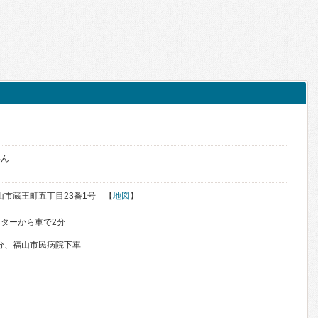
いん
福山市蔵王町五丁目23番1号 【
地図
】
ターから車で2分
0分、福山市民病院下車