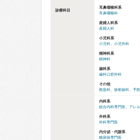
耳鼻咽喉科系
診療科目
耳鼻咽喉科
産婦人科系
産婦人科
小児科系
小児科
、
小児外科
精神科系
精神科
歯科系
歯科口腔外科
その他
救急科
、
放射線科
、
予
内科系
総合内科専門医
、
アレ
外科系
外科専門医
内分泌・代謝系
糖尿病専門医