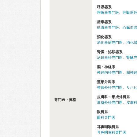
呼吸器系
呼吸器専門医
、
呼吸器
循環器系
循環器専門医
、
心臓血
消化器系
消化器病専門医
、
消化
腎臓・泌尿器系
泌尿器科専門医
、
腎臓
脳・神経系
神経内科専門医
、
脳神
整形外科系
整形外科専門医
、
リハ
皮膚科・形成外科系
専門医・資格
形成外科専門医
、
皮膚
眼科系
眼科専門医
耳鼻咽喉科系
耳鼻咽喉科専門医