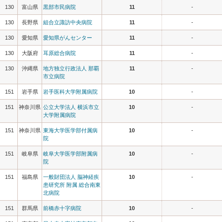
130
富山県
黒部市民病院
11
-
130
長野県
組合立諏訪中央病院
11
-
130
愛知県
愛知県がんセンター
11
-
130
大阪府
耳原総合病院
11
-
130
沖縄県
地方独立行政法人 那覇
11
-
市立病院
151
岩手県
岩手医科大学附属病院
10
-
151
神奈川県
公立大学法人 横浜市立
10
-
大学附属病院
151
神奈川県
東海大学医学部付属病
10
-
院
151
岐阜県
岐阜大学医学部附属病
10
-
院
151
福島県
一般財団法人 脳神経疾
10
-
患研究所 附属 総合南東
北病院
151
群馬県
前橋赤十字病院
10
-