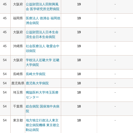
45
大阪府
公益財団法人田附興風
19
-
会 医学研究所北野病院
45
福岡県
医療法人 徳洲会 福岡徳
19
-
洲会病院
45
大阪府
公益財団法人日本生命
19
-
済生会日本生命病院
45
沖縄県
社会医療法人 敬愛会中
19
-
頭病院
54
大阪府
学校法人近畿大学 近畿
18
-
大学病院
54
長崎県
長崎大学病院
18
-
54
鹿児島県
鹿児島大学病院
18
-
54
埼玉県
獨協医科大学埼玉医療
18
-
センター
54
千葉県
総合病院 国保旭中央病
18
-
院
54
東京都
地方独立行政法人東京
18
-
都立病院機構 東京都立
駒込病院