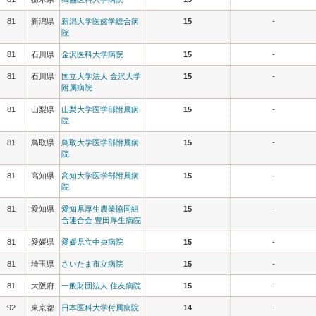
81
新潟県
新潟大学医歯学総合病
15
-
院
81
石川県
金沢医科大学病院
15
-
81
石川県
国立大学法人 金沢大学
15
-
附属病院
81
山梨県
山梨大学医学部附属病
15
-
院
81
鳥取県
鳥取大学医学部附属病
15
-
院
81
高知県
高知大学医学部附属病
15
-
院
81
愛知県
愛知県厚生農業協同組
15
-
合連合会 豊田厚生病院
81
愛媛県
愛媛県立中央病院
15
-
81
埼玉県
さいたま市立病院
15
-
81
大阪府
一般財団法人 住友病院
15
-
92
東京都
日本医科大学付属病院
14
-