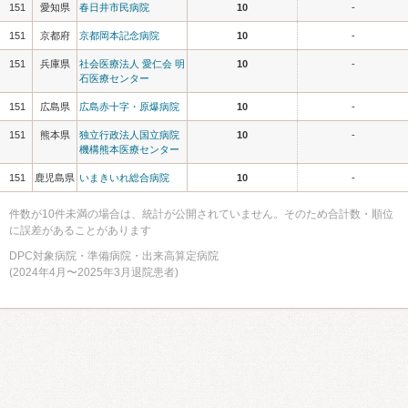
151
愛知県
春日井市民病院
10
-
151
京都府
京都岡本記念病院
10
-
151
兵庫県
社会医療法人 愛仁会 明
10
-
石医療センター
151
広島県
広島赤十字・原爆病院
10
-
151
熊本県
独立行政法人国立病院
10
-
機構熊本医療センター
151
鹿児島県
いまきいれ総合病院
10
-
件数が10件未満の場合は、統計が公開されていません。そのため合計数・順位
に誤差があることがあります
DPC対象病院・準備病院・出来高算定病院
(2024年4月〜2025年3月退院患者)