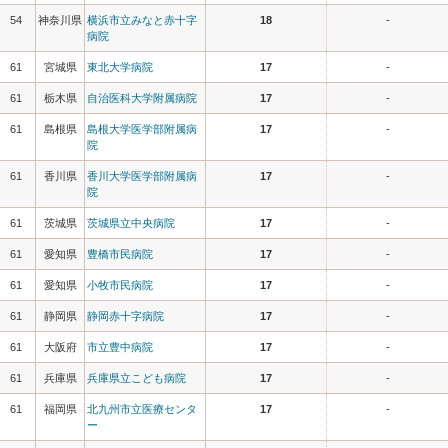
54
神奈川県
横浜市立みなと赤十字
18
-
病院
61
宮城県
東北大学病院
17
-
61
栃木県
自治医科大学附属病院
17
-
61
島根県
島根大学医学部附属病
17
-
院
61
香川県
香川大学医学部附属病
17
-
院
61
茨城県
茨城県立中央病院
17
-
61
愛知県
豊橋市民病院
17
-
61
愛知県
小牧市民病院
17
-
61
静岡県
静岡赤十字病院
17
-
61
大阪府
市立豊中病院
17
-
61
兵庫県
兵庫県立こども病院
17
-
61
福岡県
北九州市立医療センタ
17
-
ー