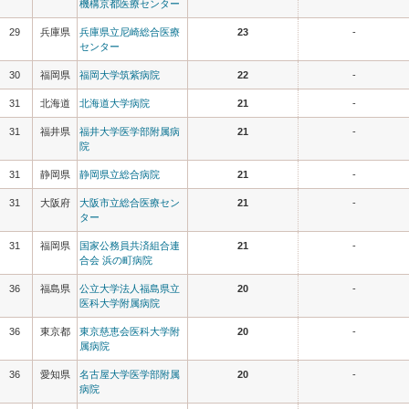
機構京都医療センター
29
兵庫県
兵庫県立尼崎総合医療
23
-
センター
30
福岡県
福岡大学筑紫病院
22
-
31
北海道
北海道大学病院
21
-
31
福井県
福井大学医学部附属病
21
-
院
31
静岡県
静岡県立総合病院
21
-
31
大阪府
大阪市立総合医療セン
21
-
ター
31
福岡県
国家公務員共済組合連
21
-
合会 浜の町病院
36
福島県
公立大学法人福島県立
20
-
医科大学附属病院
36
東京都
東京慈恵会医科大学附
20
-
属病院
36
愛知県
名古屋大学医学部附属
20
-
病院