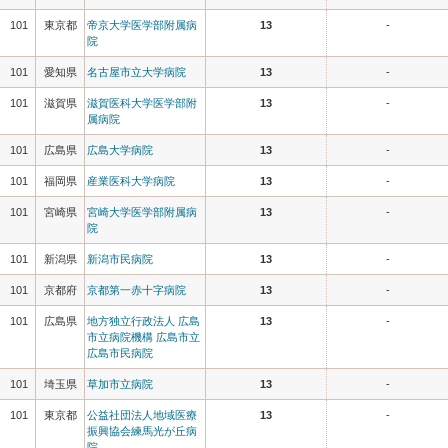
101
東京都
帝京大学医学部附属病
13
-
院
101
愛知県
名古屋市立大学病院
13
-
101
滋賀県
滋賀医科大学医学部附
13
-
属病院
101
広島県
広島大学病院
13
-
101
福岡県
産業医科大学病院
13
-
101
宮崎県
宮崎大学医学部附属病
13
-
院
101
新潟県
新潟市民病院
13
-
101
京都府
京都第一赤十字病院
13
-
101
広島県
地方独立行政法人 広島
13
-
市立病院機構 広島市立
広島市民病院
101
埼玉県
草加市立病院
13
-
101
東京都
公益社団法人地域医療
13
-
振興協会練馬光が丘病
院