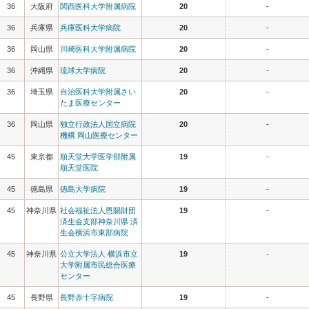
36
大阪府
関西医科大学附属病院
20
-
36
兵庫県
兵庫医科大学病院
20
-
36
岡山県
川崎医科大学附属病院
20
-
36
沖縄県
琉球大学病院
20
-
36
埼玉県
自治医科大学附属さい
20
-
たま医療センター
36
岡山県
独立行政法人国立病院
20
-
機構 岡山医療センター
45
東京都
順天堂大学医学部附属
19
-
順天堂医院
45
徳島県
徳島大学病院
19
-
45
神奈川県
社会福祉法人恩賜財団
19
-
済生会支部神奈川県 済
生会横浜市東部病院
45
神奈川県
公立大学法人 横浜市立
19
-
大学附属市民総合医療
センター
45
長野県
長野赤十字病院
19
-