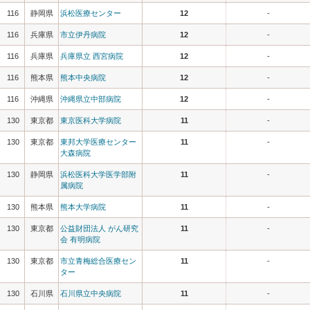
116
静岡県
浜松医療センター
12
-
116
兵庫県
市立伊丹病院
12
-
116
兵庫県
兵庫県立 西宮病院
12
-
116
熊本県
熊本中央病院
12
-
116
沖縄県
沖縄県立中部病院
12
-
130
東京都
東京医科大学病院
11
-
130
東京都
東邦大学医療センター
11
-
大森病院
130
静岡県
浜松医科大学医学部附
11
-
属病院
130
熊本県
熊本大学病院
11
-
130
東京都
公益財団法人 がん研究
11
-
会 有明病院
130
東京都
市立青梅総合医療セン
11
-
ター
130
石川県
石川県立中央病院
11
-