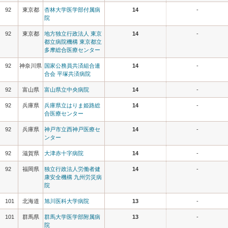
92
東京都
杏林大学医学部付属病
14
-
院
92
東京都
地方独立行政法人 東京
14
-
都立病院機構 東京都立
多摩総合医療センター
92
神奈川県
国家公務員共済組合連
14
-
合会 平塚共済病院
92
富山県
富山県立中央病院
14
-
92
兵庫県
兵庫県立はりま姫路総
14
-
合医療センター
92
兵庫県
神戸市立西神戸医療セ
14
-
ンター
92
滋賀県
大津赤十字病院
14
-
92
福岡県
独立行政法人労働者健
14
-
康安全機構 九州労災病
院
101
北海道
旭川医科大学病院
13
-
101
群馬県
群馬大学医学部附属病
13
-
院