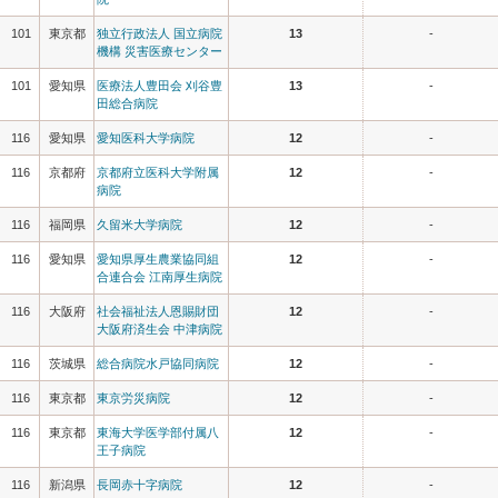
101
東京都
独立行政法人 国立病院
13
-
機構 災害医療センター
101
愛知県
医療法人豊田会 刈谷豊
13
-
田総合病院
116
愛知県
愛知医科大学病院
12
-
116
京都府
京都府立医科大学附属
12
-
病院
116
福岡県
久留米大学病院
12
-
116
愛知県
愛知県厚生農業協同組
12
-
合連合会 江南厚生病院
116
大阪府
社会福祉法人恩賜財団
12
-
大阪府済生会 中津病院
116
茨城県
総合病院水戸協同病院
12
-
116
東京都
東京労災病院
12
-
116
東京都
東海大学医学部付属八
12
-
王子病院
116
新潟県
長岡赤十字病院
12
-