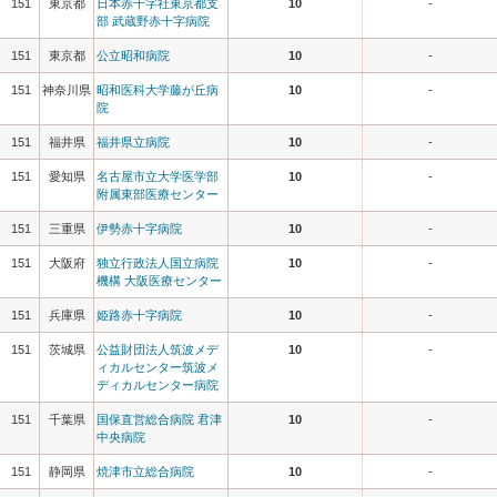
151
東京都
日本赤十字社東京都支
10
-
部 武蔵野赤十字病院
151
東京都
公立昭和病院
10
-
151
神奈川県
昭和医科大学藤が丘病
10
-
院
151
福井県
福井県立病院
10
-
151
愛知県
名古屋市立大学医学部
10
-
附属東部医療センター
151
三重県
伊勢赤十字病院
10
-
151
大阪府
独立行政法人国立病院
10
-
機構 大阪医療センター
151
兵庫県
姫路赤十字病院
10
-
151
茨城県
公益財団法人筑波メデ
10
-
ィカルセンター筑波メ
ディカルセンター病院
151
千葉県
国保直営総合病院 君津
10
-
中央病院
151
静岡県
焼津市立総合病院
10
-