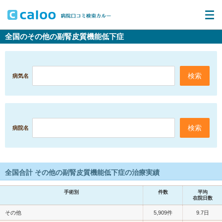
全国のその他の副腎皮質機能低下症
病気名
病院名
全国合計 その他の副腎皮質機能低下症の治療実績
手術別
件数
平均
在院日数
その他
5,909件
9.7日