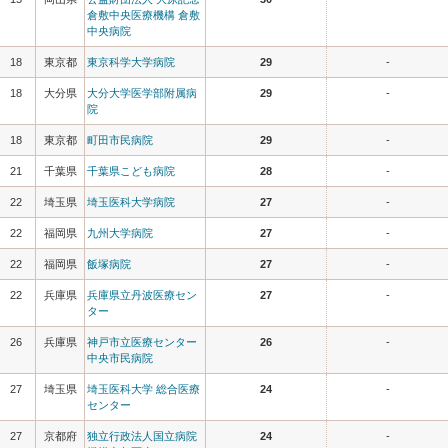
倉敷中央医療機構 倉敷
中央病院
18
東京都
東京科学大学病院
29
-
18
大分県
大分大学医学部附属病
29
-
院
18
東京都
町田市民病院
29
-
21
千葉県
千葉県こども病院
28
-
22
埼玉県
埼玉医科大学病院
27
-
22
福岡県
九州大学病院
27
-
22
福岡県
飯塚病院
27
-
22
兵庫県
兵庫県立丹波医療セン
27
-
ター
26
兵庫県
神戸市立医療センター
26
-
中央市民病院
27
埼玉県
埼玉医科大学 総合医療
24
-
センター
27
京都府
独立行政法人国立病院
24
-