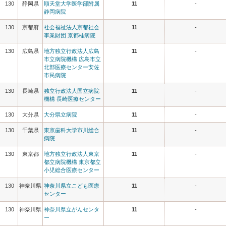
130
静岡県
順天堂大学医学部附属
11
-
静岡病院
130
京都府
社会福祉法人京都社会
11
-
事業財団 京都桂病院
130
広島県
地方独立行政法人広島
11
-
市立病院機構 広島市立
北部医療センター安佐
市民病院
130
長崎県
独立行政法人国立病院
11
-
機構 長崎医療センター
130
大分県
大分県立病院
11
-
130
千葉県
東京歯科大学市川総合
11
-
病院
130
東京都
地方独立行政法人東京
11
-
都立病院機構 東京都立
小児総合医療センター
130
神奈川県
神奈川県立こども医療
11
-
センター
130
神奈川県
神奈川県立がんセンタ
11
-
ー