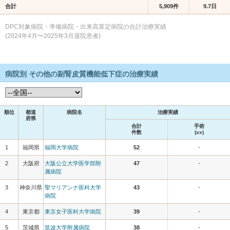
合計
5,909件
9.7日
DPC対象病院・準備病院・出来高算定病院の合計治療実績
(2024年4月〜2025年3月退院患者)
病院別 その他の副腎皮質機能低下症の治療実績
順位
都道
病院名
治療実績
府県
合計
手術
件数
(xx)
1
福岡県
福岡大学病院
52
-
2
大阪府
大阪公立大学医学部附
47
-
属病院
3
神奈川県
聖マリアンナ医科大学
43
-
病院
4
東京都
東京女子医科大学病院
39
-
5
茨城県
筑波大学附属病院
38
-