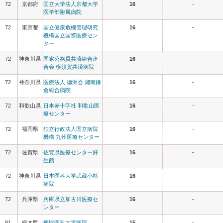
72
京都府
国立大学法人京都大学
16
-
医学部附属病院
72
東京都
国立健康危機管理研究
16
-
機構国立国際医療セン
ター
72
神奈川県
国家公務員共済組合連
16
-
合会 横須賀共済病院
72
神奈川県
医療法人 徳洲会 湘南鎌
16
-
倉総合病院
72
和歌山県
日本赤十字社 和歌山医
16
-
療センター
72
福岡県
独立行政法人国立病院
16
-
機構 九州医療センター
72
佐賀県
佐賀県医療センター好
16
-
生館
72
神奈川県
日本医科大学武蔵小杉
16
-
病院
72
兵庫県
兵庫県立加古川医療セ
16
-
ンター
81
栃木県
獨協医科大学病院
15
-