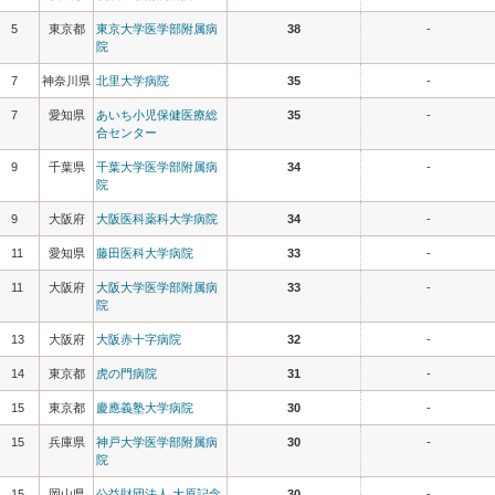
5
東京都
東京大学医学部附属病
38
-
院
7
神奈川県
北里大学病院
35
-
7
愛知県
あいち小児保健医療総
35
-
合センター
9
千葉県
千葉大学医学部附属病
34
-
院
9
大阪府
大阪医科薬科大学病院
34
-
11
愛知県
藤田医科大学病院
33
-
11
大阪府
大阪大学医学部附属病
33
-
院
13
大阪府
大阪赤十字病院
32
-
14
東京都
虎の門病院
31
-
15
東京都
慶應義塾大学病院
30
-
15
兵庫県
神戸大学医学部附属病
30
-
院
15
岡山県
公益財団法人 大原記念
30
-