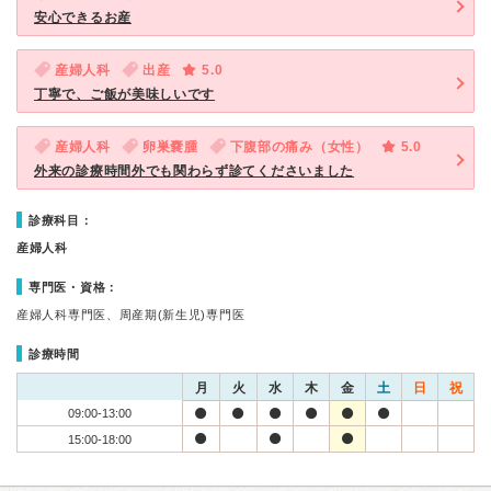
安心できるお産
産婦人科
出産
5.0
丁寧で、ご飯が美味しいです
産婦人科
卵巣嚢腫
下腹部の痛み（女性）
5.0
外来の診療時間外でも関わらず診てくださいました
診療科目：
産婦人科
専門医・資格：
産婦人科専門医、周産期(新生児)専門医
診療時間
月
火
水
木
金
土
日
祝
09:00-13:00
15:00-18:00