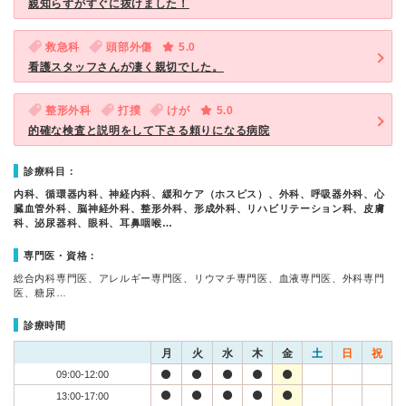
親知らずがすぐに抜けました！
救急科
頭部外傷
5.0
看護スタッフさんが凄く親切でした。
整形外科
打撲
けが
5.0
的確な検査と説明をして下さる頼りになる病院
診療科目：
内科、循環器内科、神経内科、緩和ケア（ホスピス）、外科、呼吸器外科、心
臓血管外科、脳神経外科、整形外科、形成外科、リハビリテーション科、皮膚
科、泌尿器科、眼科、耳鼻咽喉…
専門医・資格：
総合内科専門医、アレルギー専門医、リウマチ専門医、血液専門医、外科専門
医、糖尿…
診療時間
月
火
水
木
金
土
日
祝
09:00-12:00
13:00-17:00