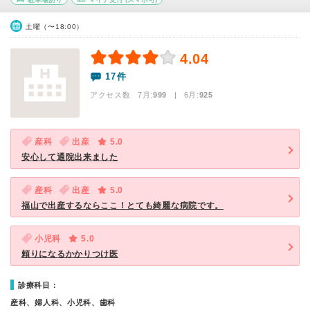
土曜（〜18:00）
4.04
17件
アクセス数 7月:
999
| 6月:
925
産科
出産
5.0
安心して通院出来ました
産科
出産
5.0
福山で出産するならここ！とても綺麗な病院です。
小児科
5.0
頼りになるかかりつけ医
診療科目：
産科、婦人科、小児科、歯科