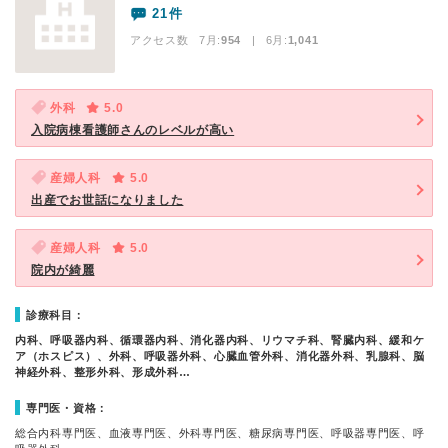
21件
アクセス数 7月:
954
| 6月:
1,041
外科
5.0
入院病棟看護師さんのレベルが高い
産婦人科
5.0
出産でお世話になりました
産婦人科
5.0
院内が綺麗
診療科目：
内科、呼吸器内科、循環器内科、消化器内科、リウマチ科、腎臓内科、緩和ケ
ア（ホスピス）、外科、呼吸器外科、心臓血管外科、消化器外科、乳腺科、脳
神経外科、整形外科、形成外科…
専門医・資格：
総合内科専門医、血液専門医、外科専門医、糖尿病専門医、呼吸器専門医、呼