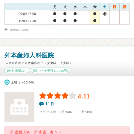
月
火
水
木
金
土
日
祝
09:00-13:00
15:00-17:30
09:00-14:00
舛本産婦人科医院
広島県広島市安佐南区相田（安東駅、上安駅）
駐車場あり
マイナ受付
(スマホ可)
土曜（〜13:00）
4.11
11件
アクセス数 7月:
586
| 6月:
494
産婦人科
出産
5.0