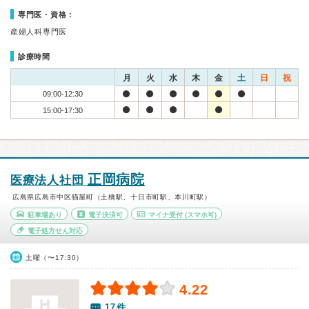
専門医・資格：
産婦人科専門医
診療時間
月
火
水
木
金
土
日
祝
09:00-12:30
15:00-17:30
正岡病院
医療法人社団
広島県広島市中区猫屋町（土橋駅、十日市町駅、本川町駅）
駐車場あり
電子決済可
マイナ受付
(スマホ可)
電子処方せん対応
土曜（〜17:30）
4.22
17件