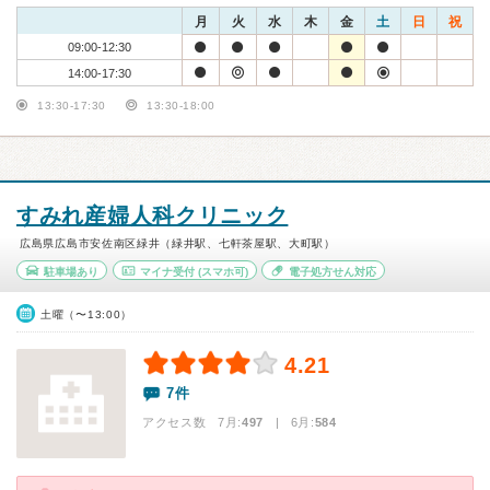
月
火
水
木
金
土
日
祝
09:00-12:30
14:00-17:30
13:30-17:30
13:30-18:00
すみれ産婦人科クリニック
広島県広島市安佐南区緑井（緑井駅、七軒茶屋駅、大町駅）
駐車場あり
マイナ受付
(スマホ可)
電子処方せん対応
土曜（〜13:00）
4.21
7件
アクセス数 7月:
497
| 6月:
584