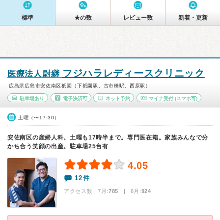
標準
★の数
レビュー数
新着・更新
フジハラレディースクリニック
医療法人尉継
広島県広島市安佐南区祇園（下祇園駅、古市橋駅、西原駅）
駐車場あり
電子決済可
ネット予約
マイナ受付
(スマホ可)
土曜（〜17:30）
安佐南区の産婦人科。土曜も17時半まで。専門医在籍。家族みんなで分
かち合う笑顔の出産。駐車場25台有
4.05
12件
アクセス数 7月:
785
| 6月:
924