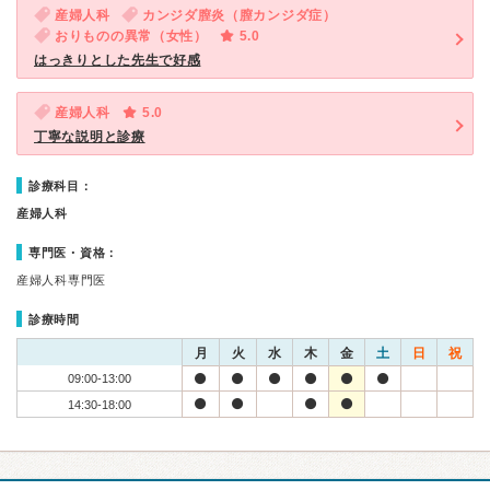
産婦人科
カンジダ膣炎（膣カンジダ症）
おりものの異常（女性）
5.0
はっきりとした先生で好感
産婦人科
5.0
丁寧な説明と診療
診療科目：
産婦人科
専門医・資格：
産婦人科専門医
診療時間
月
火
水
木
金
土
日
祝
09:00-13:00
14:30-18:00