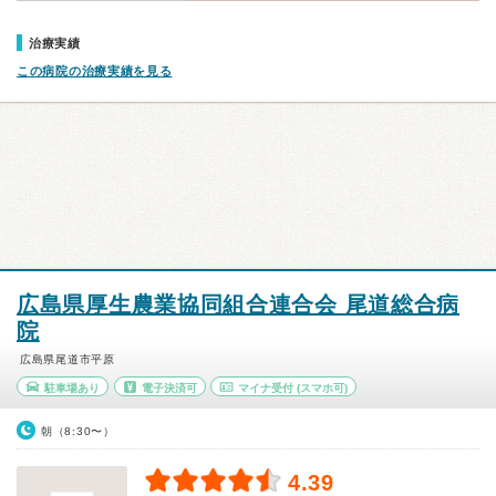
治療実績
この病院の治療実績を見る
広島県厚生農業協同組合連合会 尾道総合病
院
広島県尾道市平原
駐車場あり
電子決済可
マイナ受付
(スマホ可)
朝（8:30〜）
4.39