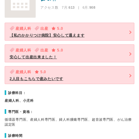
アクセス数 7月:
613
| 6月:
908
産婦人科
出産
5.0
【私のかかりつけ病院】安心して通えます
産婦人科
出産
5.0
安心して出産出来ました！
産婦人科
5.0
2人目もこちらで産みたいです
診療科目：
産婦人科、小児科
専門医・資格：
循環器専門医、産婦人科専門医、婦人科腫瘍専門医、超音波専門医、がん治療
認定医
診療時間