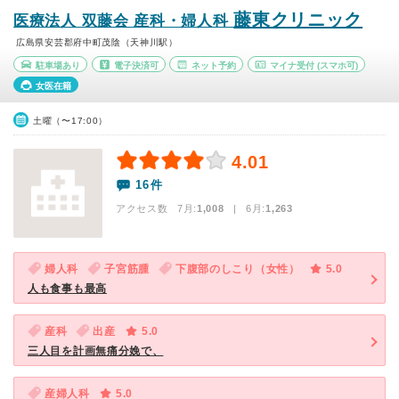
藤東クリニック
医療法人 双藤会 産科・婦人科
広島県安芸郡府中町茂陰（天神川駅）
駐車場あり
電子決済可
ネット予約
マイナ受付
(スマホ可)
女医在籍
土曜（〜17:00）
4.01
16件
アクセス数 7月:
1,008
| 6月:
1,263
婦人科
子宮筋腫
下腹部のしこり（女性）
5.0
人も食事も最高
産科
出産
5.0
三人目を計画無痛分娩で、
産婦人科
5.0