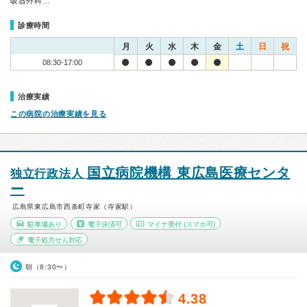
吸器外科…
診療時間
月
火
水
木
金
土
日
祝
08:30-17:00
治療実績
この病院の治療実績を見る
国立病院機構 東広島医療センタ
独立行政法人
ー
広島県東広島市西条町寺家（寺家駅）
駐車場あり
電子決済可
マイナ受付
(スマホ可)
電子処方せん対応
朝（8:30〜）
4.38