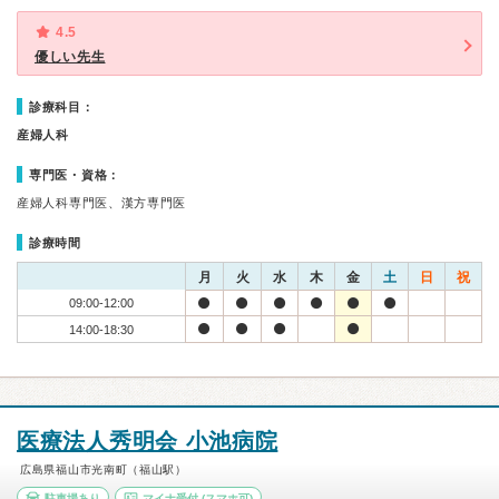
4.5
優しい先生
診療科目：
産婦人科
専門医・資格：
産婦人科専門医、漢方専門医
診療時間
月
火
水
木
金
土
日
祝
09:00-12:00
14:00-18:30
医療法人秀明会 小池病院
広島県福山市光南町（福山駅）
駐車場あり
マイナ受付
(スマホ可)