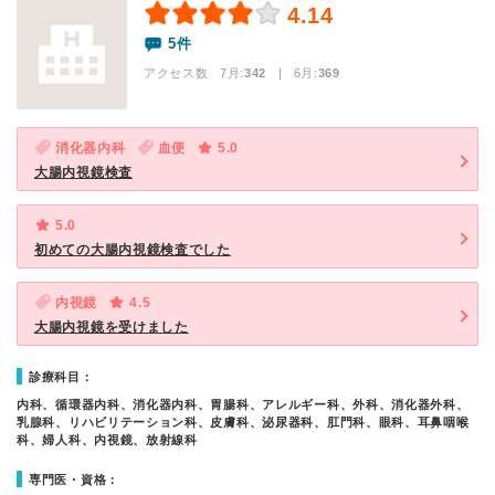
4.14
5件
アクセス数 7月:
342
| 6月:
369
消化器内科
血便
5.0
大腸内視鏡検査
5.0
初めての大腸内視鏡検査でした
内視鏡
4.5
大腸内視鏡を受けました
診療科目：
内科、循環器内科、消化器内科、胃腸科、アレルギー科、外科、消化器外科、
乳腺科、リハビリテーション科、皮膚科、泌尿器科、肛門科、眼科、耳鼻咽喉
科、婦人科、内視鏡、放射線科
専門医・資格：