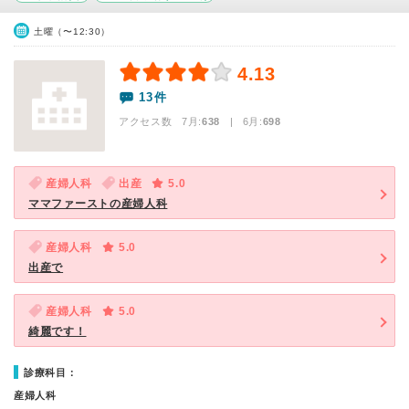
土曜（〜12:30）
4.13
13件
アクセス数 7月:
638
| 6月:
698
産婦人科
出産
5.0
ママファーストの産婦人科
産婦人科
5.0
出産で
産婦人科
5.0
綺麗です！
診療科目：
産婦人科