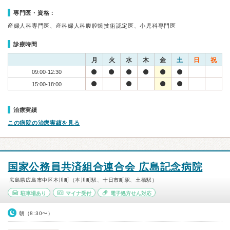
専門医・資格：
産婦人科専門医、産科婦人科腹腔鏡技術認定医、小児科専門医
診療時間
月
火
水
木
金
土
日
祝
09:00-12:30
15:00-18:00
治療実績
この病院の治療実績を見る
国家公務員共済組合連合会 広島記念病院
広島県広島市中区本川町（本川町駅、十日市町駅、土橋駅）
駐車場あり
マイナ受付
電子処方せん対応
朝（8:30〜）