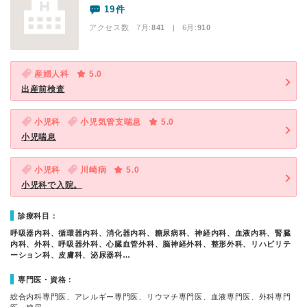
19件
アクセス数 7月:
841
| 6月:
910
産婦人科
5.0
出産前検査
小児科
小児気管支喘息
5.0
小児喘息
小児科
川崎病
5.0
小児科で入院。
診療科目：
呼吸器内科、循環器内科、消化器内科、糖尿病科、神経内科、血液内科、腎臓
内科、外科、呼吸器外科、心臓血管外科、脳神経外科、整形外科、リハビリテ
ーション科、皮膚科、泌尿器科…
専門医・資格：
総合内科専門医、アレルギー専門医、リウマチ専門医、血液専門医、外科専門