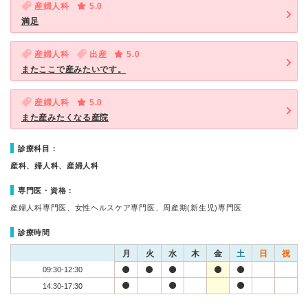
産婦人科
5.0
満足
産婦人科
出産
5.0
またここで産みたいです。
産婦人科
5.0
また産みたくなる産院
診療科目：
産科、婦人科、産婦人科
専門医・資格：
産婦人科専門医、女性ヘルスケア専門医、周産期(新生児)専門医
診療時間
月
火
水
木
金
土
日
祝
09:30-12:30
14:30-17:30