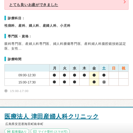
とても良いお産ができました
診療科目：
性病科、産科、婦人科、産婦人科、小児科
専門医・資格：
眼科専門医、産婦人科専門医、婦人科腫瘍専門医、産科婦人科腹腔鏡技術認定
医、女性…
診療時間
月
火
水
木
金
土
日
祝
09:00-12:30
15:00-17:30
15:00-17:00
医療法人 津田産婦人科クリニック
広島県安芸郡海田町南幸町
駐車場あり
マイナ受付
(スマホ可)