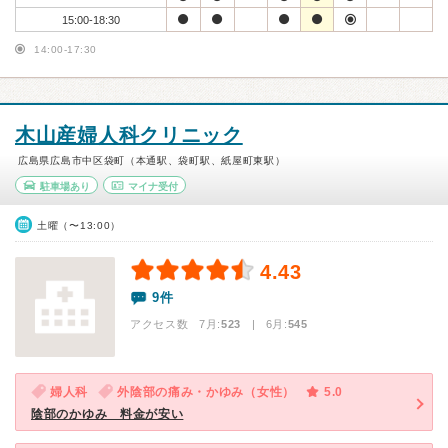
15:00-18:30
14:00-17:30
木山産婦人科クリニック
広島県広島市中区袋町（本通駅、袋町駅、紙屋町東駅）
駐車場あり
マイナ受付
土曜（〜13:00）
4.43
9件
アクセス数 7月:
523
| 6月:
545
婦人科
外陰部の痛み・かゆみ（女性）
5.0
陰部のかゆみ 料金が安い