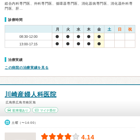
総合内科専門医、外科専門医、循環器専門医、消化器病専門医、消化器外科専
門医、肝…
診療時間
月
火
水
木
金
土
日
祝
08:30-12:00
13:00-17:15
治療実績
この病院の治療実績を見る
川崎産婦人科医院
広島県広島市南区旭
駐車場あり
マイナ受付
土曜（〜14:00）
4.14