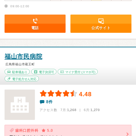
09:00-12:00
電話
公式サイト
福山市民病院
広島県福山市蔵王町
駐車場あり
電子決済可
マイナ受付
(スマホ可)
電子処方せん対応
4.48
8件
アクセス数 7月:
1,268
| 6月:
1,270
歯科口腔外科
5.0