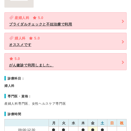
産婦人科
5.0
ブライダルチェックと不妊治療で利用
婦人科
5.0
オススメです
5.0
がん健診で利用しました。
診療科目：
婦人科
専門医・資格：
産婦人科専門医、女性ヘルスケア専門医
診療時間
月
火
水
木
金
土
日
祝
09:00-12:30