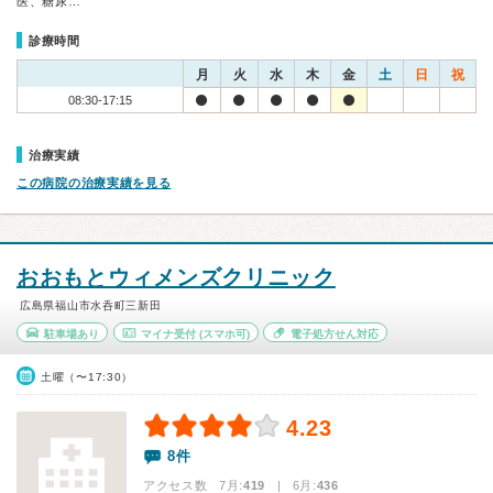
医、糖尿…
診療時間
月
火
水
木
金
土
日
祝
08:30-17:15
治療実績
この病院の治療実績を見る
おおもとウィメンズクリニック
広島県福山市水呑町三新田
駐車場あり
マイナ受付
(スマホ可)
電子処方せん対応
土曜（〜17:30）
4.23
8件
アクセス数 7月:
419
| 6月:
436