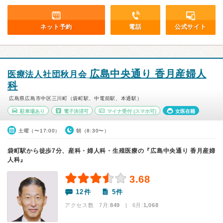
ネット予約
電話
公式サイト
広島中央通り 香月産婦人
医療法人社団秋月会
科
広島県広島市中区三川町（袋町駅、中電前駅、本通駅）
駐車場あり
電子決済可
マイナ受付
(スマホ可)
女医在籍
土曜（〜17:00）
朝（8:30〜）
袋町駅から徒歩7分、産科・婦人科・生殖医療の『広島中央通り 香月産婦
人科』
3.68
12件
5件
アクセス数 7月:
849
| 6月:
1,068