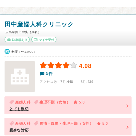
田中産婦人科クリニック
広島県呉市中央（呉駅）
駐車場あり
マイナ受付
土曜（〜12:00）
4.08
5件
アクセス数 7月:
448
| 6月:
439
産婦人科
生理不順（女性）
5.0
とても親切
産婦人科
胃痛・腹痛・生理不順（女性）
5.0
親身な対応