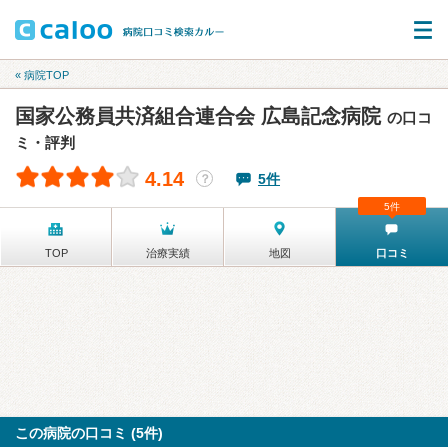
« 病院TOP
国家公務員共済組合連合会 広島記念病院
の口コ
ミ・評判
4.14
5件
？
5件
TOP
治療実績
地図
口コミ
この病院の口コミ (5件)