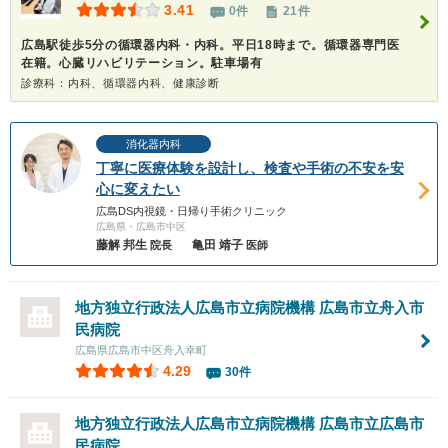
3.41
0件
21件
広島駅徒歩5分の循環器内科・内科。平日18時まで。循環器専門医
在籍。心臓リハビリテーション。駐車場有
診療科：内科、循環器内科、健康診断
消化器内科
丁寧に医療体験を設計し、検査や手術の不安を安
心に変えたい
広島DS内視鏡・日帰り手術クリニック
広島県・広島市中区
藤解 邦生
亀田 靖子
院長
医師
地方独立行政法人広島市立病院機構 広島市立舟入市
民病院
広島県広島市中区舟入幸町
4.29
30件
地方独立行政法人広島市立病院機構
広島市立広島市
民病院