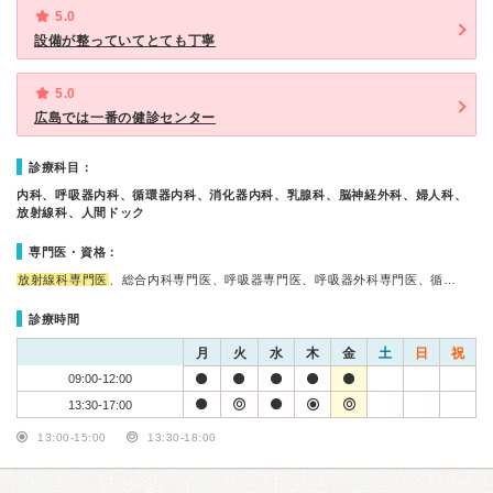
5.0
設備が整っていてとても丁寧
5.0
広島では一番の健診センター
診療科目：
内科、呼吸器内科、循環器内科、消化器内科、乳腺科、脳神経外科、婦人科、
放射線科、人間ドック
専門医・資格：
放射線科専門医
、総合内科専門医、呼吸器専門医、呼吸器外科専門医、循…
診療時間
月
火
水
木
金
土
日
祝
09:00-12:00
13:30-17:00
13:00-15:00
13:30-18:00