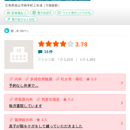
広島県福山市御幸町上岩成（万能倉駅）
駐車場あり
電子決済可
マイナ受付
(スマホ可)
電子処方せん対応
朝（8:30〜）
3.78
16件
アクセス数 7月:
1,210
| 6月:
1,293
内科
多発性骨髄腫
吐き気・嘔吐
5.0
予約なし外来で…
呼吸器内科
気管支喘息
5.0
毎月通院しています
脳神経外科
4.5
息子が額をケガをして縫っていただきました