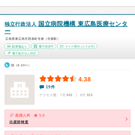
国立病院機構 東広島医療センタ
独立行政法人
ー
広島県東広島市西条町寺家（寺家駅）
駐車場あり
電子決済可
マイナ受付
(スマホ可)
電子処方せん対応
朝（8:30〜）
4.38
19件
アクセス数 7月:
841
| 6月:
910
産婦人科
5.0
出産前検査