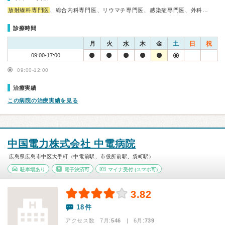
放射線科専門医
、総合内科専門医、リウマチ専門医、感染症専門医、外科…
診療時間
月
火
水
木
金
土
日
祝
09:00-17:00
09:00-12:00
治療実績
この病院の治療実績を見る
中国電力株式会社 中電病院
広島県広島市中区大手町（中電前駅、市役所前駅、袋町駅）
駐車場あり
電子決済可
マイナ受付
(スマホ可)
3.82
18件
アクセス数 7月:
546
| 6月:
739