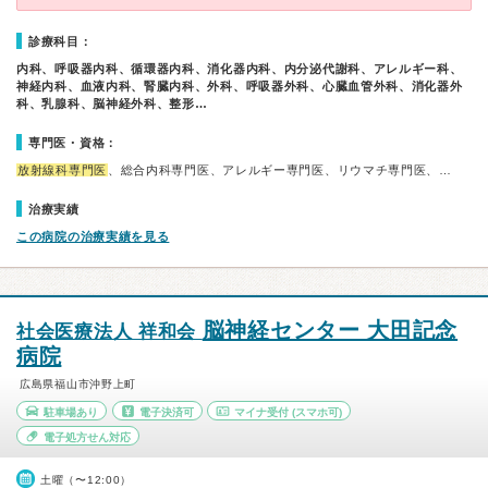
診療科目：
内科、呼吸器内科、循環器内科、消化器内科、内分泌代謝科、アレルギー科、
神経内科、血液内科、腎臓内科、外科、呼吸器外科、心臓血管外科、消化器外
科、乳腺科、脳神経外科、整形…
専門医・資格：
放射線科専門医
、総合内科専門医、アレルギー専門医、リウマチ専門医、…
治療実績
この病院の治療実績を見る
脳神経センター 大田記念
社会医療法人 祥和会
病院
広島県福山市沖野上町
駐車場あり
電子決済可
マイナ受付
(スマホ可)
電子処方せん対応
土曜（〜12:00）