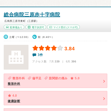
総合病院三原赤十字病院
広島県三原市東町（三原駅）
駐車場あり
電子決済可
マイナ受付
(スマホ可)
土曜（〜12:00）
朝（8:40〜）
3.84
3件
アクセス数 7月:
339
| 6月:
396
整形外科
偏平足
股関節の痛み
5.0
整形外科
4.0
健康診断