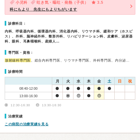
小児科
吐き気・嘔吐・発熱（子供）
3.5
科にもより 先生にもよりちがいます
診療科目：
内科、呼吸器内科、循環器内科、消化器内科、リウマチ科、緩和ケア（ホスピ
ス）、外科、脳神経外科、整形外科、リハビリテーション科、皮膚科、泌尿器
科、眼科、耳鼻咽喉科、産婦人…
専門医・資格：
放射線科専門医
、総合内科専門医、リウマチ専門医、外科専門医、内分泌…
診療時間
月
火
水
木
金
土
日
祝
08:40-12:00
13:00-16:30
12:30-16:30
13:30-16:30
治療実績
この病院の治療実績を見る