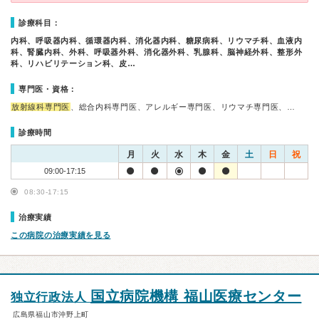
診療科目：
内科、呼吸器内科、循環器内科、消化器内科、糖尿病科、リウマチ科、血液内
科、腎臓内科、外科、呼吸器外科、消化器外科、乳腺科、脳神経外科、整形外
科、リハビリテーション科、皮…
専門医・資格：
放射線科専門医
、総合内科専門医、アレルギー専門医、リウマチ専門医、…
診療時間
月
火
水
木
金
土
日
祝
09:00-17:15
08:30-17:15
治療実績
この病院の治療実績を見る
国立病院機構 福山医療センター
独立行政法人
広島県福山市沖野上町