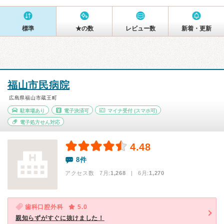
標準
★の数
レビュー数
新着・更新
福山市民病院
広島県福山市蔵王町
駐車場あり
電子決済可
マイナ受付
(スマホ可)
電子処方せん対応
4.48
8件
アクセス数 7月:
1,268
| 6月:
1,270
歯科口腔外科
5.0
親知らずがすぐに抜けました！