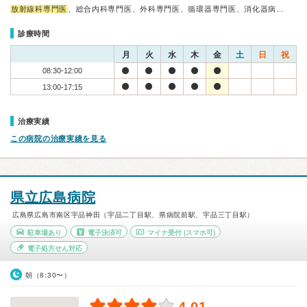
放射線科専門医
、総合内科専門医、外科専門医、循環器専門医、消化器病…
診療時間
月
火
水
木
金
土
日
祝
08:30-12:00
13:00-17:15
治療実績
この病院の治療実績を見る
県立広島病院
広島県広島市南区宇品神田（宇品二丁目駅、県病院前駅、宇品三丁目駅）
駐車場あり
電子決済可
マイナ受付
(スマホ可)
電子処方せん対応
朝（8:30〜）