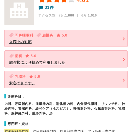
4.01
31件
アクセス数 7月:
1,888
| 6月:
1,916
耳鼻咽喉科
扁桃炎
5.0
入院中の対応
歯科
5.0
紹介状により初めて利用しました
乳腺科
5.0
安心できます。
診療科目：
内科、呼吸器内科、循環器内科、消化器内科、内分泌代謝科、リウマチ科、神
経内科、腎臓内科、緩和ケア（ホスピス）、呼吸器外科、心臓血管外科、乳腺
科、脳神経外科、整形外科、形…
専門医・資格：
放射線科専門医
、総合内科専門医、総合診療専門医、アレルギー専門医、…