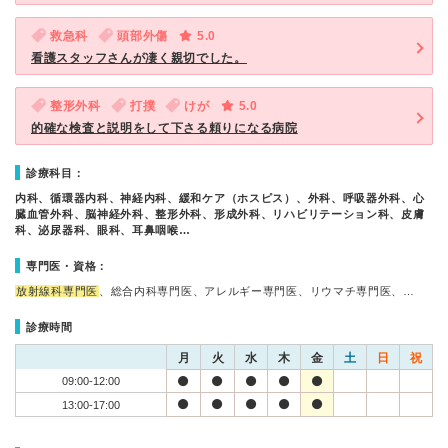
救急科
頭部外傷
5.0
看護スタッフさんが凄く親切でした。
整形外科
打撲
けが
5.0
的確な検査と説明をして下さる頼りになる病院
診療科目：
内科、循環器内科、神経内科、緩和ケア（ホスピス）、外科、呼吸器外科、心
臓血管外科、脳神経外科、整形外科、形成外科、リハビリテーション科、皮膚
科、泌尿器科、眼科、耳鼻咽喉…
専門医・資格：
放射線科専門医
、総合内科専門医、アレルギー専門医、リウマチ専門医、…
診療時間
月
火
水
木
金
土
日
祝
09:00-12:00
13:00-17:00