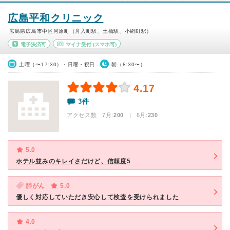
広島平和クリニック
広島県広島市中区河原町（舟入町駅、土橋駅、小網町駅）
電子決済可
マイナ受付
(スマホ可)
土曜（〜17:30）・日曜・祝日
朝（8:30〜）
4.17
3件
アクセス数 7月:
200
| 6月:
230
5.0
ホテル並みのキレイさだけど、信頼度5
肺がん
5.0
優しく対応していただき安心して検査を受けられました
4.0