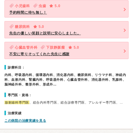
小児歯科
虫歯
5.0
予約時間に待ち無し！
糖尿病科
5.0
先生の優しい笑顔と説明に安心しました。
心臓血管外科
下肢静脈瘤
5.0
不安に寄りそってくれた先生に感謝
診療科目：
内科、呼吸器内科、循環器内科、消化器内科、糖尿病科、リウマチ科、神経内
科、血液内科、腎臓内科、呼吸器外科、心臓血管外科、消化器外科、乳腺科、
脳神経外科、整形外科、形成外…
専門医・資格：
放射線科専門医
、総合内科専門医、総合診療専門医、アレルギー専門医、…
治療実績
この病院の治療実績を見る