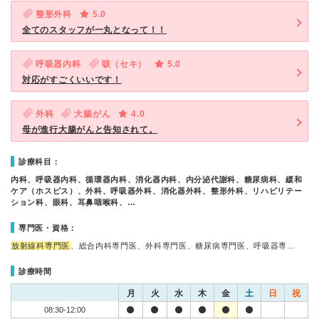
整形外科
5.0
全てのスタッフが一丸となって！！
呼吸器内科
咳（セキ）
5.0
対応がすごくいいです！
外科
大腸がん
4.0
母が進行大腸がんと告知されて。
診療科目：
内科、呼吸器内科、循環器内科、消化器内科、内分泌代謝科、糖尿病科、緩和
ケア（ホスピス）、外科、呼吸器外科、消化器外科、整形外科、リハビリテー
ション科、眼科、耳鼻咽喉科、…
専門医・資格：
放射線科専門医
、総合内科専門医、外科専門医、糖尿病専門医、呼吸器専…
診療時間
月
火
水
木
金
土
日
祝
08:30-12:00