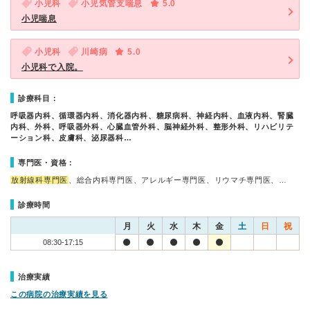
小児科
小児気管支喘息
5.0
小児喘息
小児科
川崎病
5.0
小児科で入院。
診療科目：
呼吸器内科、循環器内科、消化器内科、糖尿病科、神経内科、血液内科、腎臓
内科、外科、呼吸器外科、心臓血管外科、脳神経外科、整形外科、リハビリテ
ーション科、皮膚科、泌尿器科…
専門医・資格：
放射線科専門医
、総合内科専門医、アレルギー専門医、リウマチ専門医、…
診療時間
月
火
水
木
金
土
日
祝
08:30-17:15
治療実績
この病院の治療実績を見る