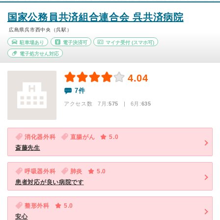
国家公務員共済組合連合会 呉共済病院
広島県呉市西中央（呉駅）
駐車場あり
電子決済可
マイナ受付
(スマホ可)
電子処方せん対応
4.04
7件
アクセス数 7月:
575
| 6月:
635
消化器外科
直腸がん
5.0
斎藤先生
呼吸器外科
肺炎
5.0
患者対応が良い病院です
整形外科
5.0
安心