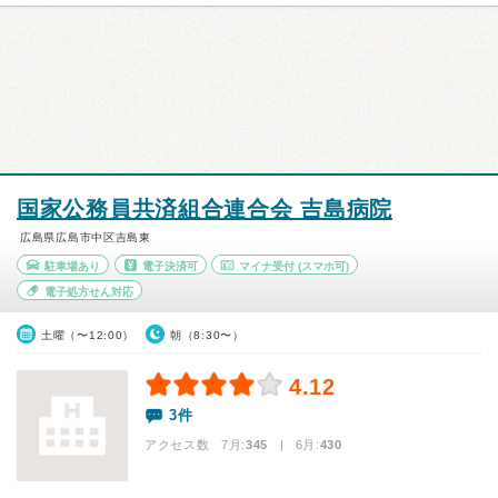
国家公務員共済組合連合会 吉島病院
広島県広島市中区吉島東
駐車場あり
電子決済可
マイナ受付
(スマホ可)
電子処方せん対応
土曜（〜12:00）
朝（8:30〜）
4.12
3件
アクセス数 7月:
345
| 6月:
430