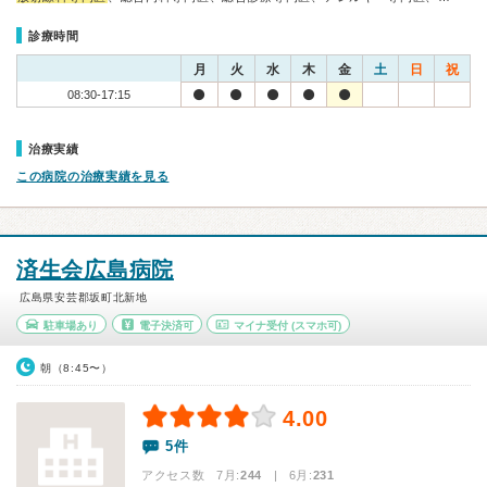
診療時間
月
火
水
木
金
土
日
祝
08:30-17:15
治療実績
この病院の治療実績を見る
済生会広島病院
広島県安芸郡坂町北新地
駐車場あり
電子決済可
マイナ受付
(スマホ可)
朝（8:45〜）
4.00
5件
アクセス数 7月:
244
| 6月:
231