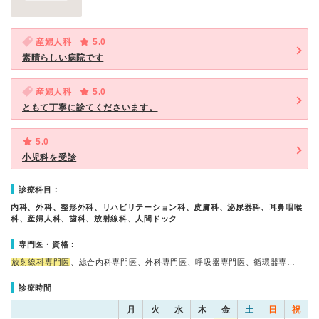
産婦人科
5.0
素晴らしい病院です
産婦人科
5.0
ともて丁寧に診てくださいます。
5.0
小児科を受診
診療科目：
内科、外科、整形外科、リハビリテーション科、皮膚科、泌尿器科、耳鼻咽喉
科、産婦人科、歯科、放射線科、人間ドック
専門医・資格：
放射線科専門医
、総合内科専門医、外科専門医、呼吸器専門医、循環器専…
診療時間
月
火
水
木
金
土
日
祝