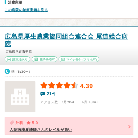
治療実績
この病院の治療実績を見る
広島県厚生農業協同組合連合会 尾道総合病
院
広島県尾道市平原
駐車場あり
電子決済可
マイナ受付
(スマホ可)
朝（8:30〜）
4.39
21件
アクセス数 7月:
954
| 6月:
1,041
外科
5.0
入院病棟看護師さんのレベルが高い