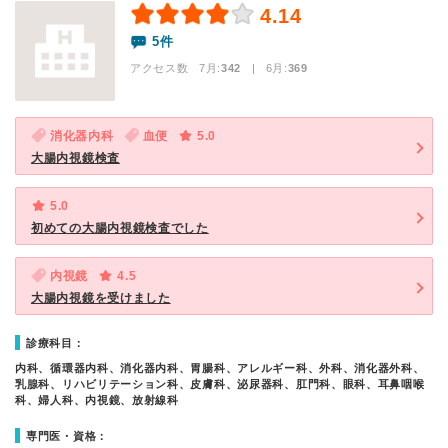
4.14
5件
アクセス数 7月:
342
| 6月:
369
消化器内科
血便
5.0
大腸内視鏡検査
5.0
初めての大腸内視鏡検査でした
内視鏡
4.5
大腸内視鏡を受けました
診療科目：
内科、循環器内科、消化器内科、胃腸科、アレルギー科、外科、消化器外科、
乳腺科、リハビリテーション科、皮膚科、泌尿器科、肛門科、眼科、耳鼻咽喉
科、婦人科、内視鏡、放射線科
専門医・資格：