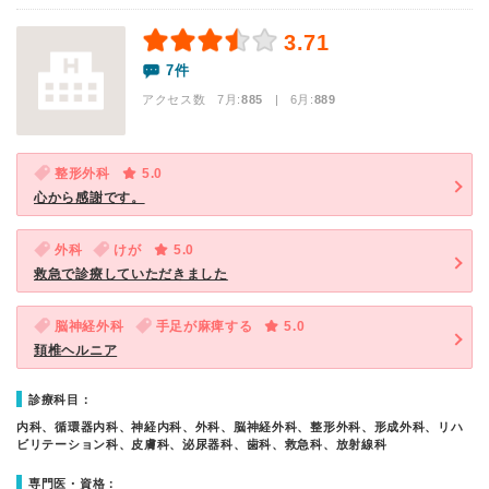
3.71
7件
アクセス数 7月:
885
| 6月:
889
整形外科
5.0
心から感謝です。
外科
けが
5.0
救急で診療していただきました
脳神経外科
手足が麻痺する
5.0
頚椎ヘルニア
診療科目：
内科、循環器内科、神経内科、外科、脳神経外科、整形外科、形成外科、リハ
ビリテーション科、皮膚科、泌尿器科、歯科、救急科、放射線科
専門医・資格：