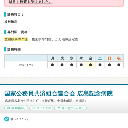
ＭＲＩ検査を受けました。
診療科目：
放射線科
専門医・資格：
放射線科専門医
、核医学専門医、がん治療認定医
診療時間
月
火
水
木
金
土
日
祝
08:30-17:30
国家公務員共済組合連合会 広島記念病院
広島県広島市中区本川町（本川町駅、十日市町駅、土橋駅）
駐車場あり
マイナ受付
電子処方せん対応
朝（8:30〜）