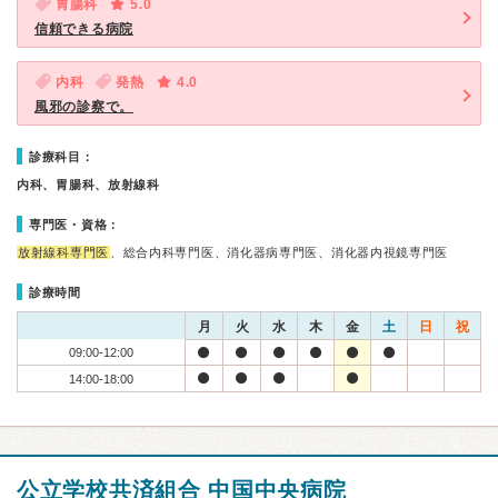
胃腸科
5.0
信頼できる病院
内科
発熱
4.0
風邪の診察で。
診療科目：
内科、胃腸科、放射線科
専門医・資格：
放射線科専門医
、総合内科専門医、消化器病専門医、消化器内視鏡専門医
診療時間
月
火
水
木
金
土
日
祝
09:00-12:00
14:00-18:00
公立学校共済組合 中国中央病院