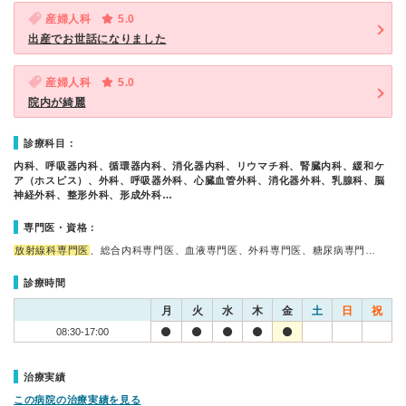
産婦人科
5.0
出産でお世話になりました
産婦人科
5.0
院内が綺麗
診療科目：
内科、呼吸器内科、循環器内科、消化器内科、リウマチ科、腎臓内科、緩和ケ
ア（ホスピス）、外科、呼吸器外科、心臓血管外科、消化器外科、乳腺科、脳
神経外科、整形外科、形成外科…
専門医・資格：
放射線科専門医
、総合内科専門医、血液専門医、外科専門医、糖尿病専門…
診療時間
月
火
水
木
金
土
日
祝
08:30-17:00
治療実績
この病院の治療実績を見る