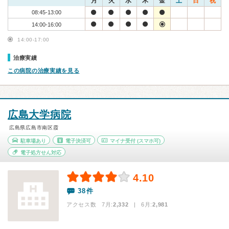
月
火
水
木
金
土
日
祝
08:45-13:00
14:00-16:00
14:00-17:00
治療実績
この病院の治療実績を見る
広島大学病院
広島県広島市南区霞
駐車場あり
電子決済可
マイナ受付
(スマホ可)
電子処方せん対応
4.10
38件
アクセス数 7月:
2,332
| 6月:
2,981