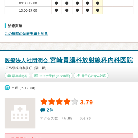
09:00-12:00
13:00-17:00
治療実績
この病院の治療実績を見る
宮崎胃腸科放射線科内科医院
医療法人社団潤会
広島県福山市霞町（福山駅）
駐車場あり
マイナ受付
(スマホ可)
電子処方せん対応
土曜（〜12:00）
3.79
2件
アクセス数 7月:
85
| 6月:
76