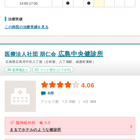
14:00-17:00
治療実績
この病院の治療実績を見る
広島中央健診所
医療法人社団 朋仁会
広島県広島市中区八丁堀（立町駅、八丁堀駅、紙屋町東駅）
駐車場あり
マイナ受付
(スマホ可)
4.06
4件
アクセス数 7月:
350
| 6月:
389
脳神経外科
5.0
まるでホテルのような健診所