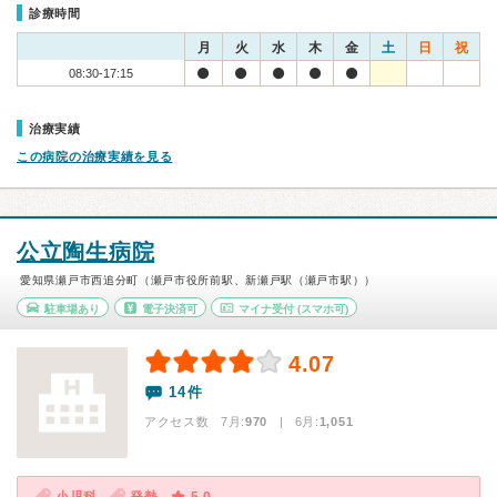
診療時間
月
火
水
木
金
土
日
祝
08:30-17:15
治療実績
この病院の治療実績を見る
公立陶生病院
愛知県瀬戸市西追分町（瀬戸市役所前駅、新瀬戸駅（瀬戸市駅））
駐車場あり
電子決済可
マイナ受付
(スマホ可)
4.07
14件
アクセス数 7月:
970
| 6月:
1,051