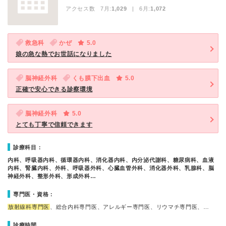
アクセス数 7月:
1,029
| 6月:
1,072
救急科
かぜ
5.0
娘の急な熱でお世話になりました
脳神経外科
くも膜下出血
5.0
正確で安心できる診察環境
脳神経外科
5.0
とても丁寧で信頼できます
診療科目：
内科、呼吸器内科、循環器内科、消化器内科、内分泌代謝科、糖尿病科、血液
内科、腎臓内科、外科、呼吸器外科、心臓血管外科、消化器外科、乳腺科、脳
神経外科、整形外科、形成外科…
専門医・資格：
放射線科専門医
、総合内科専門医、アレルギー専門医、リウマチ専門医、…
診療時間