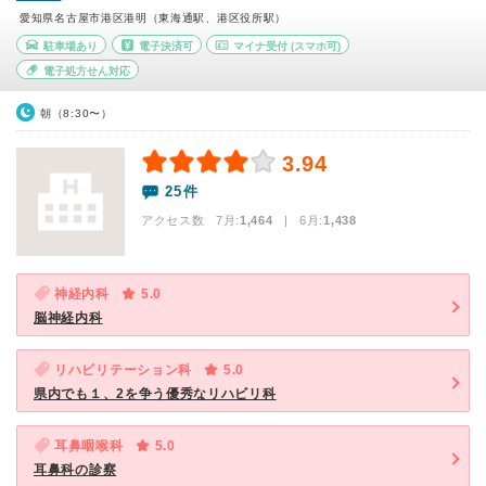
愛知県名古屋市港区港明（東海通駅、港区役所駅）
駐車場あり
電子決済可
マイナ受付
(スマホ可)
電子処方せん対応
朝（8:30〜）
3.94
25件
アクセス数 7月:
1,464
| 6月:
1,438
神経内科
5.0
脳神経内科
リハビリテーション科
5.0
県内でも１、2を争う優秀なリハビリ科
耳鼻咽喉科
5.0
耳鼻科の診察