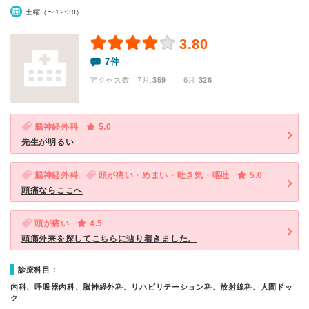
土曜（〜12:30）
3.80
7件
アクセス数 7月:
359
| 6月:
326
脳神経外科
5.0
先生が明るい
脳神経外科
頭が痛い・めまい・吐き気・嘔吐
5.0
頭痛ならここへ
頭が痛い
4.5
頭痛外来を探してこちらに辿り着きました。
診療科目：
内科、呼吸器内科、脳神経外科、リハビリテーション科、放射線科、人間ドッ
ク