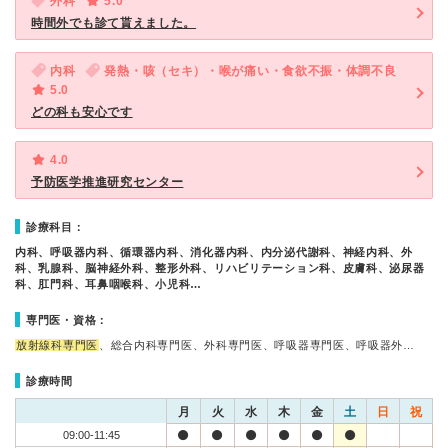
外科
5.0
時間外でも診て貰えました。
内科
発熱・咳（セキ）・喉が痛い・食欲不振・体調不良
5.0
どの科も安心です
4.0
予防医学推進研究センター
診療科目：
内科、呼吸器内科、循環器内科、消化器内科、内分泌代謝科、神経内科、外
科、乳腺科、脳神経外科、整形外科、リハビリテーション科、皮膚科、泌尿器
科、肛門科、耳鼻咽喉科、小児科…
専門医・資格：
放射線科専門医
、総合内科専門医、外科専門医、呼吸器専門医、呼吸器外…
診療時間
月
火
水
木
金
土
日
祝
09:00-11:45