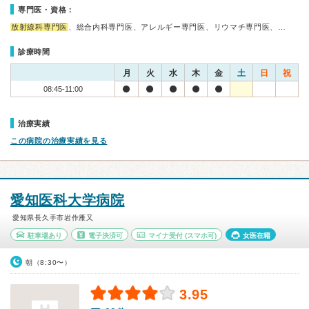
専門医・資格：
放射線科専門医
、総合内科専門医、アレルギー専門医、リウマチ専門医、…
診療時間
月
火
水
木
金
土
日
祝
08:45-11:00
治療実績
この病院の治療実績を見る
愛知医科大学病院
愛知県長久手市岩作雁又
駐車場あり
電子決済可
マイナ受付
(スマホ可)
女医在籍
朝（8:30〜）
3.95