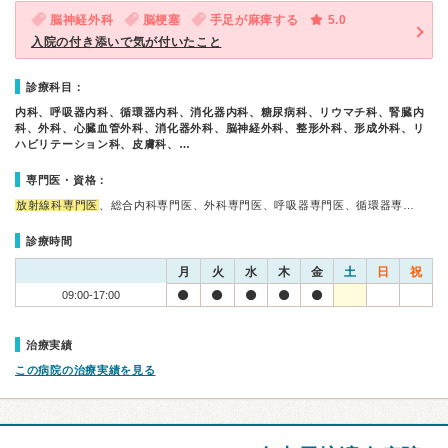
脳神経外科
脳梗塞
手足が麻痺する
5.0
入院の付き添いで気が付いたこと
診療科目：
内科、呼吸器内科、循環器内科、消化器内科、糖尿病科、リウマチ科、腎臓内
科、外科、心臓血管外科、消化器外科、脳神経外科、整形外科、形成外科、リ
ハビリテーション科、皮膚科、…
専門医・資格：
放射線科専門医
、総合内科専門医、外科専門医、呼吸器専門医、循環器専…
診療時間
月
火
水
木
金
土
日
祝
09:00-17:00
治療実績
この病院の治療実績を見る