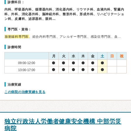
診療科目：
内科、呼吸器内科、循環器内科、消化器内科、リウマチ科、血液内科、腎臓内
科、外科、消化器外科、脳神経外科、整形外科、形成外科、リハビリテーショ
ン科、皮膚科、泌尿器科、眼科…
専門医・資格：
放射線科専門医
、総合内科専門医、アレルギー専門医、感染症専門医、血…
診療時間
月
火
水
木
金
土
日
祝
09:00-12:00
13:00-17:00
治療実績
この病院の治療実績を見る
独立行政法人労働者健康安全機構 中部労災
病院