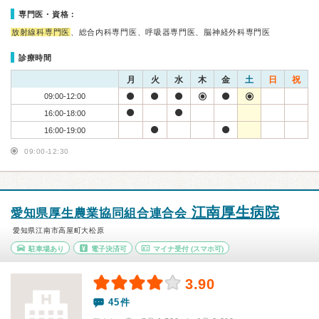
専門医・資格：
放射線科専門医
、総合内科専門医、呼吸器専門医、脳神経外科専門医
診療時間
月
火
水
木
金
土
日
祝
09:00-12:00
16:00-18:00
16:00-19:00
09:00-12:30
江南厚生病院
愛知県厚生農業協同組合連合会
愛知県江南市高屋町大松原
駐車場あり
電子決済可
マイナ受付
(スマホ可)
3.90
45件