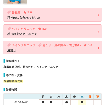
静脈瘤
5.0
精神的にも救われました
ペインクリニック
5.0
感じの良いクリニック
ペインクリニック
肩こり・肩の痛み・首が痛い
5.0
肩凝り
診療科目：
心臓血管外科、整形外科、ペインクリニック
専門医・資格：
放射線科専門医
診療時間
月
火
水
木
金
土
日
祝
09:30-14:00