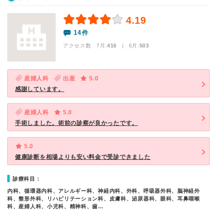
4.19
14件
アクセス数 7月:
416
| 6月:
503
産婦人科
出産
5.0
感謝しています。
産婦人科
5.0
手術しました。術前の診察が良かったです。
5.0
健康診断を相場よりも安い料金で受診できました
診療科目：
内科、循環器内科、アレルギー科、神経内科、外科、呼吸器外科、脳神経外
科、整形外科、リハビリテーション科、皮膚科、泌尿器科、眼科、耳鼻咽喉
科、産婦人科、小児科、精神科、歯…