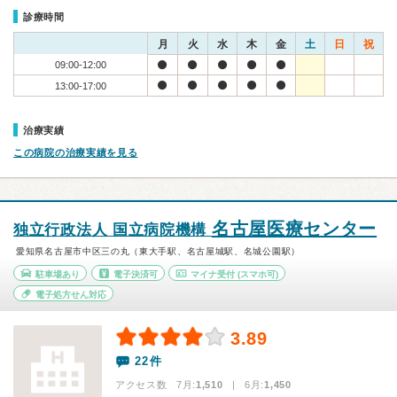
診療時間
月
火
水
木
金
土
日
祝
09:00-12:00
13:00-17:00
治療実績
この病院の治療実績を見る
名古屋医療センター
独立行政法人 国立病院機構
愛知県名古屋市中区三の丸（東大手駅、名古屋城駅、名城公園駅）
駐車場あり
電子決済可
マイナ受付
(スマホ可)
電子処方せん対応
3.89
22件
アクセス数 7月:
1,510
| 6月:
1,450