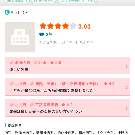
駐車場あり
電子決済可
マイナ受付
(スマホ可)
朝（8:45〜）
3.93
5件
アクセス数 7月:
332
| 6月:
260
産婦人科
出産
5.0
優しい先生
小児科
発熱（子供）・咳・呼吸困難（子供）
4.5
子どもが風邪の為、こちらの病院で診察しました
小児科
言語発達障害
4.0
先生は良いが受付の女性の言い方がきつい
診療科目：
内科、呼吸器内科、循環器内科、消化器内科、糖尿病科、リウマチ科、神経内