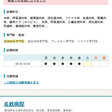
救急でお世話になりました
診療科目：
内科、呼吸器内科、循環器内科、消化器内科、リウマチ科、血液内科、腎臓内
科、緩和ケア（ホスピス）、外科、呼吸器外科、心臓血管外科、消化器外科、
乳腺科、脳神経外科、整形外科…
専門医・資格：
放射線科専門医
、総合内科専門医、アレルギー専門医、リウマチ専門医、…
診療時間
月
火
水
木
金
土
日
祝
08:30-16:30
治療実績
この病院の治療実績を見る
名鉄病院
愛知県名古屋市西区栄生（栄生駅、東枇杷島駅、亀島駅）