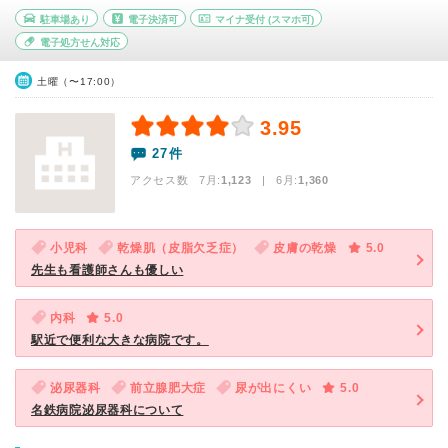
駐車場あり
電子決済可
マイナ受付
(スマホ可)
電子処方せん対応
土曜（〜17:00）
3.95
27件
アクセス数 7月:
1,123
| 6月:
1,360
小児科
乾燥肌（皮脂欠乏症）
皮膚の乾燥
5.0
先生も看護師さんも優しい
内科
5.0
駅近で便利な大きな病院です。
泌尿器科
前立腺肥大症
尿が出にくい
5.0
名鉄病院泌尿器科について