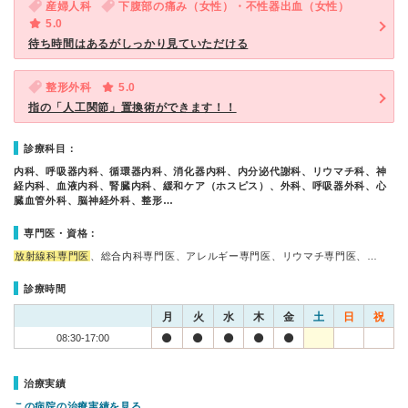
産婦人科
下腹部の痛み（女性）・不性器出血（女性）
5.0
待ち時間はあるがしっかり見ていただける
整形外科
5.0
指の「人工関節」置換術ができます！！
診療科目：
内科、呼吸器内科、循環器内科、消化器内科、内分泌代謝科、リウマチ科、神
経内科、血液内科、腎臓内科、緩和ケア（ホスピス）、外科、呼吸器外科、心
臓血管外科、脳神経外科、整形…
専門医・資格：
放射線科専門医
、総合内科専門医、アレルギー専門医、リウマチ専門医、…
診療時間
月
火
水
木
金
土
日
祝
08:30-17:00
治療実績
この病院の治療実績を見る