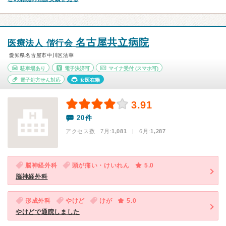
名古屋共立病院
医療法人 偕行会
愛知県名古屋市中川区法華
駐車場あり
電子決済可
マイナ受付
(スマホ可)
電子処方せん対応
女医在籍
3.91
20件
アクセス数 7月:
1,081
| 6月:
1,287
脳神経外科
頭が痛い・けいれん
5.0
脳神経外科
形成外科
やけど
けが
5.0
やけどで通院しました