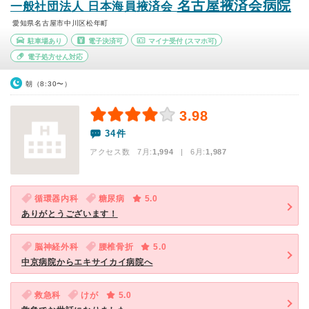
名古屋掖済会病院
一般社団法人 日本海員掖済会
愛知県名古屋市中川区松年町
駐車場あり
電子決済可
マイナ受付
(スマホ可)
電子処方せん対応
朝（8:30〜）
3.98
34件
アクセス数 7月:
1,994
| 6月:
1,987
循環器内科
糖尿病
5.0
ありがとうございます！
脳神経外科
腰椎骨折
5.0
中京病院からエキサイカイ病院へ
救急科
けが
5.0