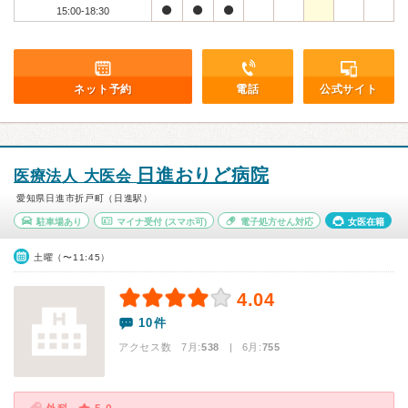
15:00-18:30
ネット予約
電話
公式サイト
日進おりど病院
医療法人 大医会
愛知県日進市折戸町（日進駅）
駐車場あり
マイナ受付
(スマホ可)
電子処方せん対応
女医在籍
土曜（〜11:45）
4.04
10件
アクセス数 7月:
538
| 6月:
755