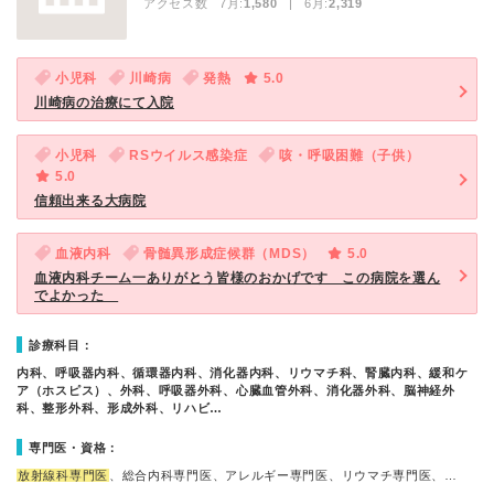
アクセス数 7月:
1,580
| 6月:
2,319
小児科
川崎病
発熱
5.0
川崎病の治療にて入院
小児科
RSウイルス感染症
咳・呼吸困難（子供）
5.0
信頼出来る大病院
血液内科
骨髄異形成症候群（MDS）
5.0
血液内科チーム一ありがとう皆様のおかげです この病院を選ん
でよかった
診療科目：
内科、呼吸器内科、循環器内科、消化器内科、リウマチ科、腎臓内科、緩和ケ
ア（ホスピス）、外科、呼吸器外科、心臓血管外科、消化器外科、脳神経外
科、整形外科、形成外科、リハビ…
専門医・資格：
放射線科専門医
、総合内科専門医、アレルギー専門医、リウマチ専門医、…