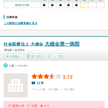
09:00-17:00
治療実績
この病院の治療実績を見る
大雄会第一病院
社会医療法人 大雄会
愛知県一宮市羽衣
駐車場あり
電子決済可
マイナ受付
土曜（〜12:00）
3.72
12件
アクセス数 7月:
340
| 6月:
352
産婦人科
出産
5.0