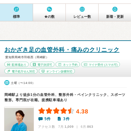
標準
★の数
レビュー数
新着・更新
おかざき足の血管外科・痛みのクリニック
愛知県岡崎市羽根西（岡崎駅）
駐車場あり
電子決済可
ネット予約
マイナ受付
(スマホ可)
電子処方せん対応
オンライン診療対応
土曜（〜14:00）
岡崎駅より徒歩1分の血管外科、整形外科・ペインクリニック、スポーツ
整形。専門医が在籍。提携駐車場あり
4.38
5件
3件
アクセス数 7月:
1,009
| 6月:
863