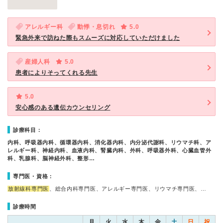
アレルギー科
動悸・息切れ
5.0
緊急外来で訪ねた際もスムーズに対応していただけました
産婦人科
5.0
患者によりそってくれる先生
5.0
安心感のある遺伝カウンセリング
診療科目：
内科、呼吸器内科、循環器内科、消化器内科、内分泌代謝科、リウマチ科、ア
レルギー科、神経内科、血液内科、腎臓内科、外科、呼吸器外科、心臓血管外
科、乳腺科、脳神経外科、整形…
専門医・資格：
放射線科専門医
、総合内科専門医、アレルギー専門医、リウマチ専門医、…
診療時間
月
火
水
木
金
土
日
祝