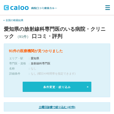
« 全国の検索結果
愛知県の放射線科専門医のいる病院・クリニ
ック
口コミ・評判
（91件）
91件の医療機関が見つかりました
エリア・駅
愛知県
専門医・資格
放射線科専門医
名称
なし
詳細条件
なし (曜日や時間帯を指定できます)
条件変更・絞り込み
土曜日診療で絞り込む (47件)