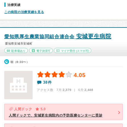
治療実績
この病院の治療実績を見る
安城更生病院
愛知県厚生農業協同組合連合会
愛知県安城市安城町
駐車場あり
電子決済可
マイナ受付
(スマホ可)
朝（8:30〜）
4.05
38件
アクセス数 7月:
2,379
| 6月:
2,448
人間ドック
5.0
人間ドックで、安城更生病院内の予防医療センターに受診