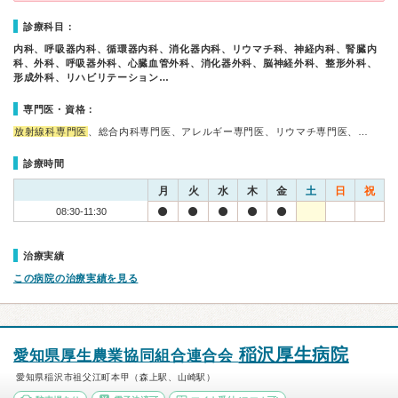
診療科目：
内科、呼吸器内科、循環器内科、消化器内科、リウマチ科、神経内科、腎臓内
科、外科、呼吸器外科、心臓血管外科、消化器外科、脳神経外科、整形外科、
形成外科、リハビリテーション…
専門医・資格：
放射線科専門医
、総合内科専門医、アレルギー専門医、リウマチ専門医、…
診療時間
月
火
水
木
金
土
日
祝
08:30-11:30
治療実績
この病院の治療実績を見る
稲沢厚生病院
愛知県厚生農業協同組合連合会
愛知県稲沢市祖父江町本甲（森上駅、山崎駅）