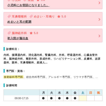
小児科
発熱
5.0
小児科にお世話になりました。
耳鼻咽喉科
めまい・耳鳴り
5.0
めまいと耳の変調
脳神経外科
5.0
初入院が脳出血
診療科目：
内科、循環器内科、消化器内科、腎臓内科、外科、呼吸器外科、心臓血管外
科、脳神経外科、整形外科、形成外科、リハビリテーション科、皮膚科、泌尿
器科、眼科、耳鼻咽喉科、産婦人…
専門医・資格：
放射線科専門医
、総合内科専門医、アレルギー専門医、リウマチ専門医、…
診療時間
月
火
水
木
金
土
日
祝
09:00-17:15