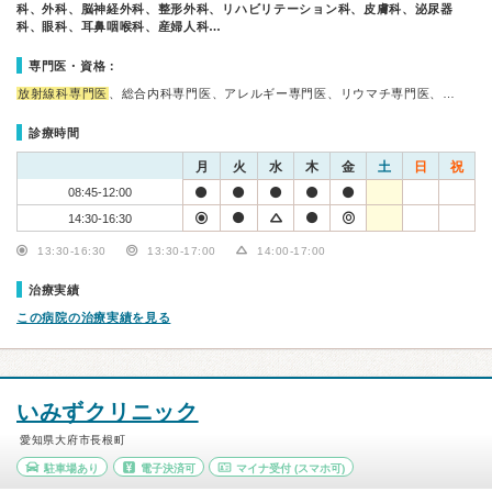
科、外科、脳神経外科、整形外科、リハビリテーション科、皮膚科、泌尿器
科、眼科、耳鼻咽喉科、産婦人科…
専門医・資格：
放射線科専門医
、総合内科専門医、アレルギー専門医、リウマチ専門医、…
診療時間
月
火
水
木
金
土
日
祝
08:45-12:00
14:30-16:30
13:30-16:30
13:30-17:00
14:00-17:00
治療実績
この病院の治療実績を見る
いみずクリニック
愛知県大府市長根町
駐車場あり
電子決済可
マイナ受付
(スマホ可)