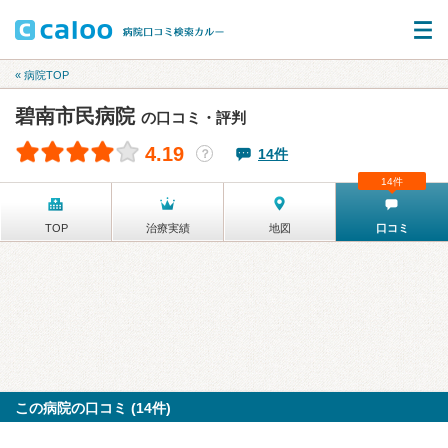
« 病院TOP
碧南市民病院
の口コミ・評判
4.19
14件
？
14件
TOP
治療実績
地図
口コミ
この病院の口コミ (14件)