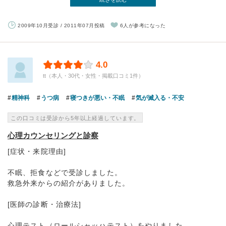
2009年10月受診 / 2011年07月投稿
6人が参考になった
4.0
tt（本人・30代・女性・掲載口コミ1件）
精神科
うつ病
寝つきが悪い・不眠
気が滅入る・不安
この口コミは受診から5年以上経過しています。
心理カウンセリングと診察
[症状・来院理由]
不眠、拒食などで受診しました。
救急外来からの紹介がありました。
[医師の診断・治療法]
心理テスト（ロールシャッハテスト）をやりました。