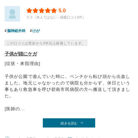
5.0
ララ（本人ではない・掲載口コミ6件）
脳神経外科
けが
この口コミは受診から5年以上経過しています。
子供が頭にケガ
[症状・来院理由]
子供が公園で遊んでいた時に、ベンチから転び頭から出血し
ました。地元じゃなかったので病院も分からず、休日という
事もあり救急車を呼び碧南市民病院の方へ搬送して頂きまし
た。
[医師の...
続きを読む