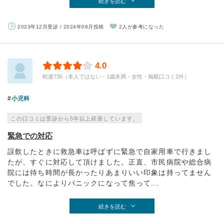
続きを読む
2023年12月受診 / 2024年09月投稿
2人が参考になった
4.0
蛇遣736（本人ではない・1歳未満・女性・掲載口コミ2件）
小児科
この口コミは受診から5年以上経過しています。
緊急での対応
誤飲したときに救急車は呼ばずに緊急で自家用車で行きまし
たが、すぐに対応して頂けました。正直、市民病院や総合病
院には待ち時間が長かったりあまりいい印象は持ってません
でした。なによりパニックになって焦って...
続きを読む