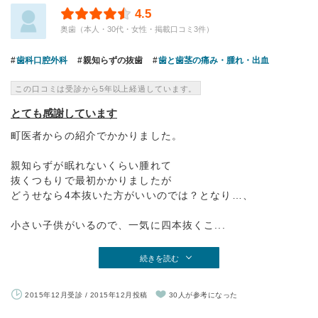
4.5
奥歯（本人・30代・女性・掲載口コミ3件）
歯科口腔外科
親知らずの抜歯
歯と歯茎の痛み・腫れ・出血
この口コミは受診から5年以上経過しています。
とても感謝しています
町医者からの紹介でかかりました。
親知らずが眠れないくらい腫れて
抜くつもりで最初かかりましたが
どうせなら4本抜いた方がいいのでは？となり…、
小さい子供がいるので、一気に四本抜くこ...
続きを読む
2015年12月受診 / 2015年12月投稿
30人が参考になった