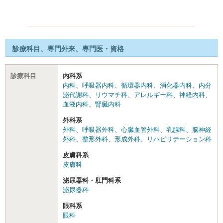
診療科目、専門外来、専門医・資格
診療科目
内科系
内科
、
呼吸器内科
、
循環器内科
、
消化器内科
、
内分
泌代謝科
、
リウマチ科
、
アレルギー科
、
神経内科
、
血液内科
、
腎臓内科
外科系
外科
、
呼吸器外科
、
心臓血管外科
、
乳腺科
、
脳神経
外科
、
整形外科
、
形成外科
、
リハビリテーション科
皮膚科系
皮膚科
泌尿器科・肛門科系
泌尿器科
眼科系
眼科