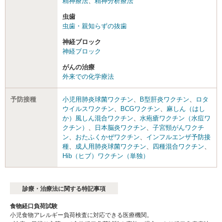
精神療法
、
精神分析療法
虫歯
虫歯・親知らずの抜歯
神経ブロック
神経ブロック
がんの治療
外来での化学療法
予防接種
小児用肺炎球菌ワクチン
、
B型肝炎ワクチン
、
ロタ
ウイルスワクチン
、
BCGワクチン
、
麻しん（はし
か）風しん混合ワクチン
、
水疱瘡ワクチン（水痘ワ
クチン）
、
日本脳炎ワクチン
、
子宮頸がんワクチ
ン
、
おたふくかぜワクチン
、
インフルエンザ予防接
種
、
成人用肺炎球菌ワクチン
、
四種混合ワクチン
、
Hib（ヒブ）ワクチン（単独）
診療・治療法に関する特記事項
食物経口負荷試験
小児食物アレルギー負荷検査に対応できる医療機関。