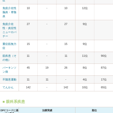
症
免疫介在性
10
-
10
12位
脳炎・脊髄
炎
免疫介在
27
-
27
9位
性・炎症性
ニューロパ
チー
重症筋無力
15
-
15
9位
症
筋疾患（そ
11
-
11
11位
90位
の他）
パーキンソ
45
19
26
8位
87位
ン病
不随意運動
11
11
-
4位
17位
てんかん
142
-
142
10位
65位
眼科系疾患
DPCコードに基
治療実績
順位