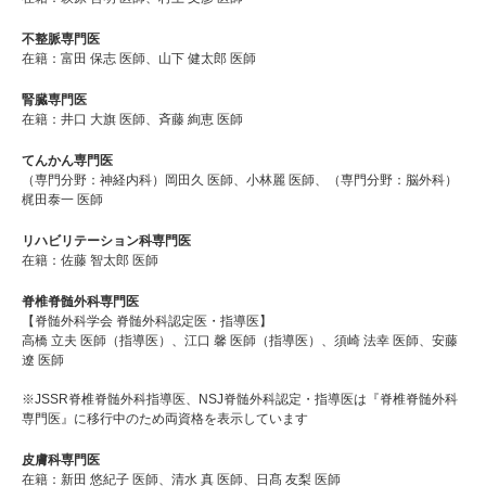
不整脈専門医
在籍：富田 保志 医師、山下 健太郎 医師
腎臓専門医
在籍：井口 大旗 医師、斉藤 絢恵 医師
てんかん専門医
（専門分野：神経内科）岡田久 医師、小林麗 医師、（専門分野：脳外科）
梶田泰一 医師
リハビリテーション科専門医
在籍：佐藤 智太郎 医師
脊椎脊髄外科専門医
【脊髄外科学会 脊髄外科認定医・指導医】
高橋 立夫 医師（指導医）、江口 馨 医師（指導医）、須崎 法幸 医師、安藤
遼 医師
※JSSR脊椎脊髄外科指導医、NSJ脊髄外科認定・指導医は『脊椎脊髄外科
専門医』に移行中のため両資格を表示しています
皮膚科専門医
在籍：新田 悠紀子 医師、清水 真 医師、日髙 友梨 医師