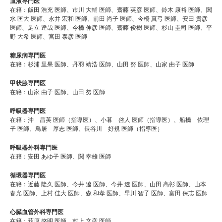
血液専門医
在籍：飯田 浩充 医師、市川 大輔 医師、齋藤 英彦 医師、鈴木 康裕 医師、関
水 匡大 医師、永井 宏和 医師、前田 尚子 医師、今橋 真弓 医師、安田 貴彦
医師、足立 達哉 医師、今橋 伸彦 医師、齋藤 俊樹 医師、杉山 圭司 医師、平
野 大希 医師、宮田 泰彦 医師
糖尿病専門医
在籍：杉浦 里果 医師、丹羽 靖浩 医師、山田 努 医師、山家 由子 医師
甲状腺専門医
在籍：山家 由子 医師、山田 努 医師
呼吸器専門医
在籍：沖 昌英 医師（指導医）、小暮 啓人 医師（指導医）、船橋 依理
子 医師、鳥居 厚志 医師、長谷川 好規 医師（指導医）
呼吸器外科専門医
在籍：安田 あゆ子 医師、関 幸雄 医師
循環器専門医
在籍：近藤 隆久 医師、今井 遼 医師、今井 遼 医師、山田 高彰 医師、山本
春光 医師、上村 佳大 医師、森 和孝 医師、早川 智子 医師、富田 保志 医師
心臓血管外科専門医
在籍：萩原 啓明 医師、村上 文彦 医師