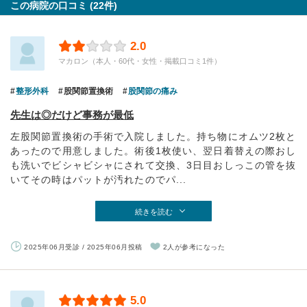
この病院の口コミ (22件)
2.0
マカロン（本人・60代・女性・掲載口コミ1件）
整形外科
股関節置換術
股関節の痛み
先生は◎だけど事務が最低
左股関節置換術の手術で入院しました。持ち物にオムツ2枚と
あったので用意しました。術後1枚使い、翌日着替えの際おし
も洗いでビシャビシャにされて交換、3日目おしっこの管を抜
いてその時はパットが汚れたのでパ...
続きを読む
2025年06月受診 / 2025年06月投稿
2人が参考になった
5.0