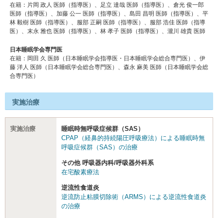
在籍：⽚岡 政人 医師（指導医）、⾜⽴ 達哉 医師（指導医）、倉光 俊⼀郎
医師（指導医）、加藤 公⼀ 医師（指導医）、島⽥ 昌明 医師（指導医）、平
林 毅樹 医師（指導医）、服部 正嗣 医師（指導医）、服部 浩佳 医師（指導
医）、末永 雅也 医師（指導医）、林 孝⼦ 医師（指導医）、瀧川 雄貴 医師
日本睡眠学会専門医
在籍：岡田 久 医師（日本睡眠学会指導医・日本睡眠学会総合専門医）、伊
藤 洋人 医師（日本睡眠学会総合専門医）、森永 麻美 医師（日本睡眠学会総
合専門医）
実施治療
実施治療
睡眠時無呼吸症候群（SAS）
CPAP（経鼻的持続陽圧呼吸療法）による睡眠時無
呼吸症候群（SAS）の治療
その他 呼吸器内科/呼吸器外科系
在宅酸素療法
逆流性食道炎
逆流防止粘膜切除術（ARMS）による逆流性食道炎
の治療