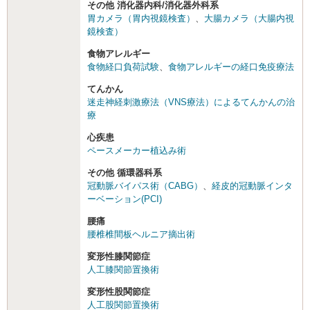
その他 消化器内科/消化器外科系
胃カメラ（胃内視鏡検査）
、
大腸カメラ（大腸内視
鏡検査）
食物アレルギー
食物経口負荷試験
、
食物アレルギーの経口免疫療法
てんかん
迷走神経刺激療法（VNS療法）によるてんかんの治
療
心疾患
ペースメーカー植込み術
その他 循環器科系
冠動脈バイパス術（CABG）
、
経皮的冠動脈インタ
ーベーション(PCI)
腰痛
腰椎椎間板ヘルニア摘出術
変形性膝関節症
人工膝関節置換術
変形性股関節症
人工股関節置換術