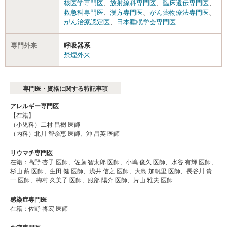
核医学専門医
、
放射線科専門医
、
臨床遺伝専門医
、
救急科専門医
、
漢方専門医
、
がん薬物療法専門医
、
がん治療認定医
、
日本睡眠学会専門医
専門外来
呼吸器系
禁煙外来
専門医・資格に関する特記事項
アレルギー専門医
【在籍】
（小児科）二村 昌樹 医師
（内科）北川 智余恵 医師、沖 昌英 医師
リウマチ専門医
在籍：高野 杏子 医師、佐藤 智太郎 医師、小嶋 俊久 医師、水谷 有輝 医師、
杉山 繭 医師、生田 健 医師、浅井 信之 医師、大島 加帆里 医師、長谷川 貴
一 医師、梅村 久美子 医師、服部 陽介 医師、片山 雅夫 医師
感染症専門医
在籍：佐野 将宏 医師