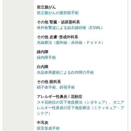
前立腺がん
前立腺がんの腹腔鏡手術
その他 腎臓・泌尿器科系
体外衝撃波による結石破砕術（ESWL）
その他 皮膚･形成外科系
光線療法（紫外線・赤外線・ＰＵＶＡ）
緑内障
緑内障手術
白内障
水晶体再建術による白内障の手術
その他 眼科系
硝子体手術
、
斜視手術
アレルギー性鼻炎 / 花粉症
スギ花粉症の舌下免疫療法（シダキュア）
、
ダニア
レルギー性鼻炎の舌下免疫療法（ミティキュア・ア
シテア）
中耳炎
鼓室形成手術