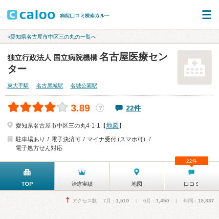
«愛知県名古屋市中区三の丸の一覧へ
名古屋医療セン
独立行政法人 国立病院機構
ター
東大手駅
名古屋城駅
名城公園駅
3.89
22件
？
地図
愛知県名古屋市中区三の丸4-1-1【
】
駐車場あり
電子決済可
マイナ受付 (スマホ可)
電子処方せん対応
22件
TOP
治療実績
地図
口コミ
アクセス数 7月：
1,510
| 6月：
1,450
| 年間：
15,837