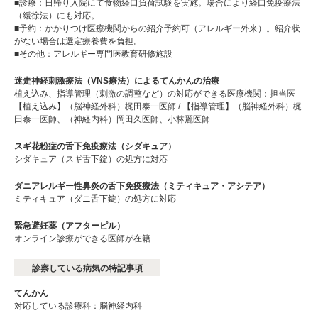
■診療：日帰り入院にて食物経口負荷試験を実施。場合により経口免疫療法
（緩徐法）にも対応。
■予約：かかりつけ医療機関からの紹介予約可（アレルギー外来）。紹介状
がない場合は選定療養費を負担。
■その他：アレルギー専門医教育研修施設
迷走神経刺激療法（VNS療法）によるてんかんの治療
植え込み、指導管理（刺激の調整など）の対応ができる医療機関：担当医
【植え込み】（脳神経外科）梶田泰一医師 / 【指導管理】（脳神経外科）梶
田泰一医師、（神経内科）岡田久医師、小林麗医師
スギ花粉症の舌下免疫療法（シダキュア）
シダキュア（スギ舌下錠）の処方に対応
ダニアレルギー性鼻炎の舌下免疫療法（ミティキュア・アシテア）
ミティキュア（ダニ舌下錠）の処方に対応
緊急避妊薬（アフターピル）
オンライン診療ができる医師が在籍
診察している病気の特記事項
てんかん
対応している診療科：脳神経内科