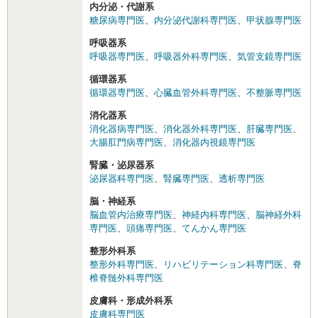
内分泌・代謝系
糖尿病専門医
、
内分泌代謝科専門医
、
甲状腺専門医
呼吸器系
呼吸器専門医
、
呼吸器外科専門医
、
気管支鏡専門医
循環器系
循環器専門医
、
心臓血管外科専門医
、
不整脈専門医
消化器系
消化器病専門医
、
消化器外科専門医
、
肝臓専門医
、
大腸肛門病専門医
、
消化器内視鏡専門医
腎臓・泌尿器系
泌尿器科専門医
、
腎臓専門医
、
透析専門医
脳・神経系
脳血管内治療専門医
、
神経内科専門医
、
脳神経外科
専門医
、
頭痛専門医
、
てんかん専門医
整形外科系
整形外科専門医
、
リハビリテーション科専門医
、
脊
椎脊髄外科専門医
皮膚科・形成外科系
皮膚科専門医