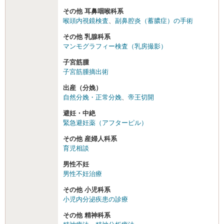
その他 耳鼻咽喉科系
喉頭内視鏡検査
、
副鼻腔炎（蓄膿症）の手術
その他 乳腺科系
マンモグラフィー検査（乳房撮影）
子宮筋腫
子宮筋腫摘出術
出産（分娩）
自然分娩・正常分娩
、
帝王切開
避妊・中絶
緊急避妊薬（アフターピル）
その他 産婦人科系
育児相談
男性不妊
男性不妊治療
その他 小児科系
小児内分泌疾患の診療
その他 精神科系