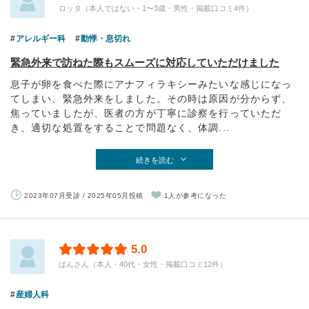
ロッタ（本人ではない・1〜3歳・男性・掲載口コミ4件）
アレルギー科
動悸・息切れ
緊急外来で訪ねた際もスムーズに対応していただけました
息子が卵を食べた際にアナフィラキシーみたいな感じになっ
てしまい、緊急外来をしました。その時は原因が分からず、
焦っていましたが、医者の方が丁寧に診察を行っていただ
き、適切な処置をすることで問題なく、体調...
続きを読む
2023年07月受診 / 2025年05月投稿
1人が参考になった
5.0
ぱんさん（本人・40代・女性・掲載口コミ12件）
産婦人科