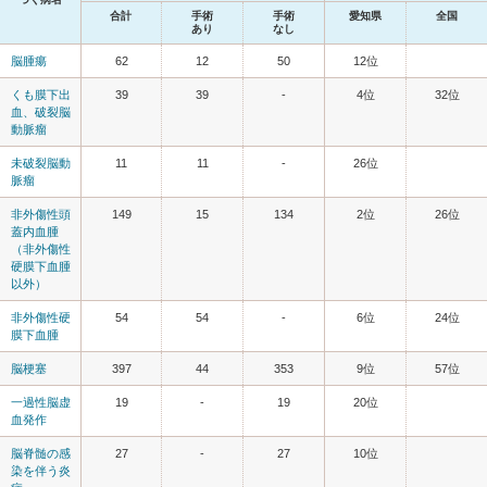
合計
手術
手術
愛知県
全国
あり
なし
脳腫瘍
62
12
50
12位
くも膜下出
39
39
-
4位
32位
血、破裂脳
動脈瘤
未破裂脳動
11
11
-
26位
脈瘤
非外傷性頭
149
15
134
2位
26位
蓋内血腫
（非外傷性
硬膜下血腫
以外）
非外傷性硬
54
54
-
6位
24位
膜下血腫
脳梗塞
397
44
353
9位
57位
一過性脳虚
19
-
19
20位
血発作
脳脊髄の感
27
-
27
10位
染を伴う炎