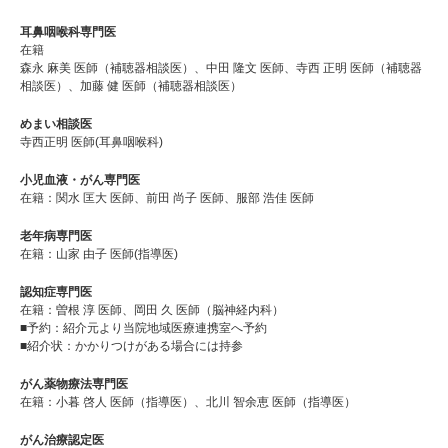
耳鼻咽喉科専門医
在籍
森永 麻美 医師（補聴器相談医）、中田 隆文 医師、寺西 正明 医師（補聴器
相談医）、加藤 健 医師（補聴器相談医）
めまい相談医
寺西正明 医師(耳鼻咽喉科)
小児血液・がん専門医
在籍：関水 匡大 医師、前田 尚子 医師、服部 浩佳 医師
老年病専門医
在籍：山家 由子 医師(指導医)
認知症専門医
在籍：曽根 淳 医師、岡田 久 医師（脳神経内科）
■予約：紹介元より当院地域医療連携室へ予約
■紹介状：かかりつけがある場合には持参
がん薬物療法専門医
在籍：小暮 啓人 医師（指導医）、北川 智余恵 医師（指導医）
がん治療認定医