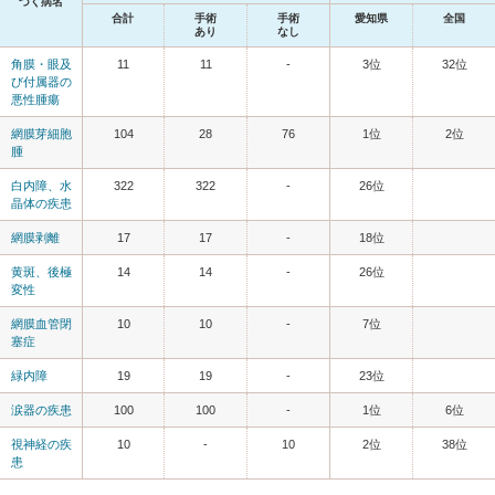
づく病名
合計
手術
手術
愛知県
全国
あり
なし
角膜・眼及
11
11
-
3位
32位
び付属器の
悪性腫瘍
網膜芽細胞
104
28
76
1位
2位
腫
白内障、水
322
322
-
26位
晶体の疾患
網膜剥離
17
17
-
18位
黄斑、後極
14
14
-
26位
変性
網膜血管閉
10
10
-
7位
塞症
緑内障
19
19
-
23位
涙器の疾患
100
100
-
1位
6位
視神経の疾
10
-
10
2位
38位
患