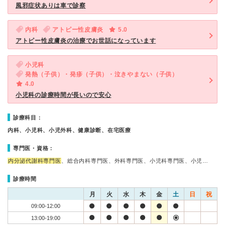
風邪症状ありは車で診察
内科
アトピー性皮膚炎
5.0
アトピー性皮膚炎の治療でお世話になっています
小児科
発熱（子供）・発疹（子供）・泣きやまない（子供）
4.0
小児科の診療時間が長いので安心
診療科目：
内科、小児科、小児外科、健康診断、在宅医療
専門医・資格：
内分泌代謝科専門医
、総合内科専門医、外科専門医、小児科専門医、小児…
診療時間
月
火
水
木
金
土
日
祝
09:00-12:00
13:00-19:00