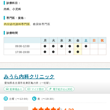
診療科目：
内科、小児科
専門医・資格：
内分泌代謝科専門医
、糖尿病専門医
診療時間
月
火
水
木
金
土
日
祝
09:00-12:00
17:00-19:00
みうら内科クリニック
愛知県名古屋市名東区亀の井（一社駅）
駐車場あり
マイナ受付
電子処方せん対応
土曜（〜12:00）
夜（〜19:30）