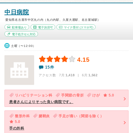
中日病院
愛知県名古屋市中区丸の内（丸の内駅、久屋大通駅、名古屋城駅）
駐車場あり
電子決済可
マイナ受付
(スマホ可)
電子処方せん対応
土曜（〜12:00）
4.15
15件
アクセス数 7月:
1,418
| 6月:
1,562
リハビリテーション科
手関節の骨折
けが
5.0
患者さんによりそった良い病院です。
整形外科
腱鞘炎
手足が痛い（関節を除く）
5.0
手の外科