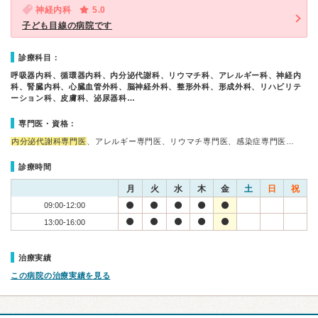
神経内科
5.0
子ども目線の病院です
診療科目：
呼吸器内科、循環器内科、内分泌代謝科、リウマチ科、アレルギー科、神経内
科、腎臓内科、心臓血管外科、脳神経外科、整形外科、形成外科、リハビリテ
ーション科、皮膚科、泌尿器科…
専門医・資格：
内分泌代謝科専門医
、アレルギー専門医、リウマチ専門医、感染症専門医…
診療時間
月
火
水
木
金
土
日
祝
09:00-12:00
13:00-16:00
治療実績
この病院の治療実績を見る