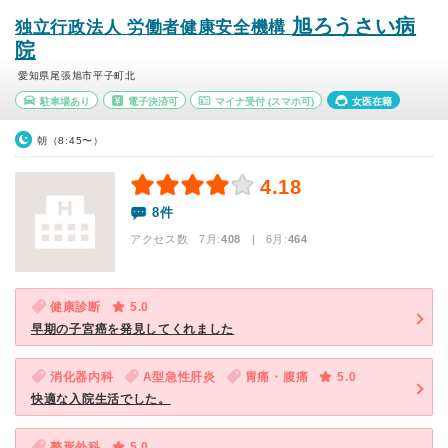
旭ろうさい病
独立行政法人 労働者健康安全機構
院
愛知県尾張旭市平子町北
駐車場あり
電子決済可
マイナ受付
(スマホ可)
女医在籍
朝（8:45〜）
4.18
8件
アクセス数 7月:
408
| 6月:
464
健康診断
5.0
早期の子宮癌を発見してくれました
消化器内科
A型急性肝炎
胃痛・腹痛
5.0
快適な入院生活でした。
整形外科
5.0