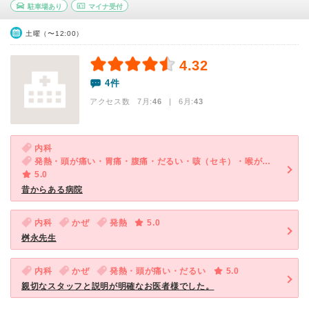
駐車場あり
マイナ受付
土曜（〜12:00）
4.32
4件
アクセス数 7月:
46
| 6月:
43
内科
発熱・頭が痛い・胃痛・腹痛・だるい・咳（セキ）・喉が痛い・体調不良
5.0
昔からある病院
内科
かぜ
発熱
5.0
桝永先生
内科
かぜ
発熱・頭が痛い・だるい
5.0
親切なスタッフと説明が明確なお医者様でした。