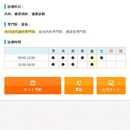
診療科目：
内科、糖尿病科、健康診断
専門医・資格：
内分泌代謝科専門医
、総合内科専門医、糖尿病専門医
診療時間
月
火
水
木
金
土
日
祝
09:00-12:00
15:30-18:00
ネット予約
電話
公式サイト