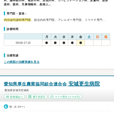
科、脳神経外科、整形外科、形成外科、リハビリテーション科、皮膚科、泌尿
器科、眼科、耳鼻咽喉科、産婦人…
専門医・資格：
内分泌代謝科専門医
、総合内科専門医、アレルギー専門医、リウマチ専門…
診療時間
月
火
水
木
金
土
日
祝
09:00-17:15
治療実績
この病院の治療実績を見る
安城更生病院
愛知県厚生農業協同組合連合会
愛知県安城市安城町
駐車場あり
電子決済可
マイナ受付
(スマホ可)
朝（8:30〜）