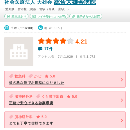
総合大雄会病院
社会医療法人 大雄会
愛知県一宮市桜（尾張一宮駅（名鉄一宮駅））
駐車場あり
マイナ受付
(スマホ可)
電子処方せん対応
土曜（〜16:00）
朝（8:30〜）
4.21
17件
アクセス数 7月:
1,029
| 6月:
1,072
救急科
かぜ
5.0
娘の急な熱でお世話になりました
脳神経外科
くも膜下出血
5.0
正確で安心できる診察環境
脳神経外科
5.0
とても丁寧で信頼できます