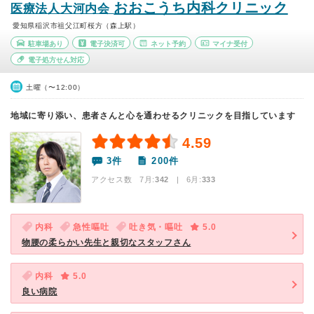
おおこうち内科クリニック
医療法人大河内会
愛知県稲沢市祖父江町桜方（森上駅）
駐車場あり
電子決済可
ネット予約
マイナ受付
電子処方せん対応
土曜（〜12:00）
地域に寄り添い、患者さんと心を通わせるクリニックを目指しています
4.59
3件
200件
アクセス数 7月:
342
| 6月:
333
内科
急性嘔吐
吐き気・嘔吐
5.0
物腰の柔らかい先生と親切なスタッフさん
内科
5.0
良い病院