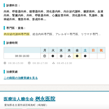
診療科目：
内科、呼吸器内科、循環器内科、消化器内科、内分泌代謝科、糖尿病科、血液
内科、腎臓内科、外科、呼吸器外科、心臓血管外科、消化器外科、乳腺科、脳
神経外科、整形外科、形成外科…
専門医・資格：
内分泌代謝科専門医
、総合内科専門医、アレルギー専門医、リウマチ専門…
診療時間
月
火
水
木
金
土
日
祝
08:30-16:00
08:30-15:00
08:30-17:00
08:45-13:30
治療実績
この病院の治療実績を見る
桝永医院
医療法人糖生会
愛知県名古屋市緑区鳴海町（鳴海駅）