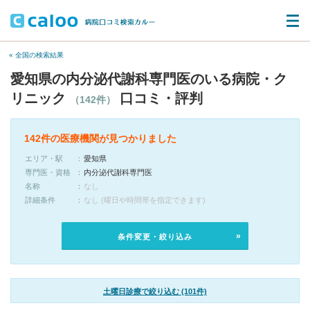
« 全国の検索結果
愛知県の内分泌代謝科専門医のいる病院・ク
リニック
口コミ・評判
（142件）
142件の医療機関が見つかりました
エリア・駅
愛知県
専門医・資格
内分泌代謝科専門医
名称
なし
詳細条件
なし (曜日や時間帯を指定できます)
条件変更・絞り込み
土曜日診療で絞り込む (101件)