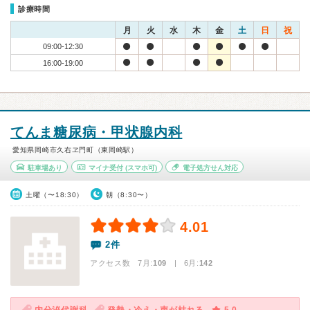
診療時間
月
火
水
木
金
土
日
祝
09:00-12:30
16:00-19:00
てんま糖尿病・甲状腺内科
愛知県岡崎市久右ヱ門町（東岡崎駅）
駐車場あり
マイナ受付
(スマホ可)
電子処方せん対応
土曜（〜18:30）
朝（8:30〜）
4.01
2件
アクセス数 7月:
109
| 6月:
142