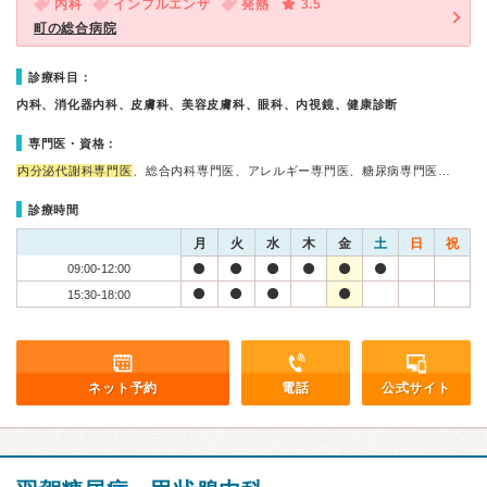
内科
インフルエンザ
発熱
3.5
町の総合病院
診療科目：
内科、消化器内科、皮膚科、美容皮膚科、眼科、内視鏡、健康診断
専門医・資格：
内分泌代謝科専門医
、総合内科専門医、アレルギー専門医、糖尿病専門医…
診療時間
月
火
水
木
金
土
日
祝
09:00-12:00
15:30-18:00
ネット予約
電話
公式サイト