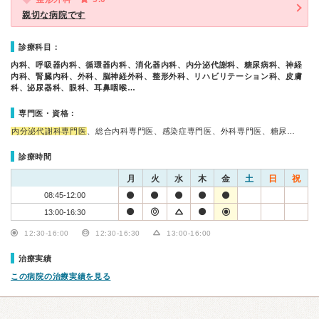
親切な病院です
診療科目：
内科、呼吸器内科、循環器内科、消化器内科、内分泌代謝科、糖尿病科、神経
内科、腎臓内科、外科、脳神経外科、整形外科、リハビリテーション科、皮膚
科、泌尿器科、眼科、耳鼻咽喉…
専門医・資格：
内分泌代謝科専門医
、総合内科専門医、感染症専門医、外科専門医、糖尿…
診療時間
月
火
水
木
金
土
日
祝
08:45-12:00
13:00-16:30
12:30-16:00
12:30-16:30
13:00-16:00
治療実績
この病院の治療実績を見る