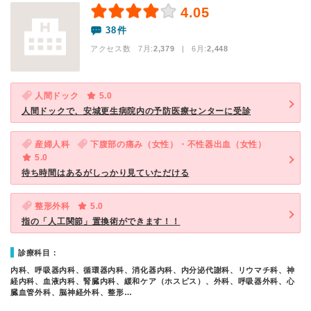
4.05
38件
アクセス数 7月:
2,379
| 6月:
2,448
人間ドック
5.0
人間ドックで、安城更生病院内の予防医療センターに受診
産婦人科
下腹部の痛み（女性）・不性器出血（女性）
5.0
待ち時間はあるがしっかり見ていただける
整形外科
5.0
指の「人工関節」置換術ができます！！
診療科目：
内科、呼吸器内科、循環器内科、消化器内科、内分泌代謝科、リウマチ科、神
経内科、血液内科、腎臓内科、緩和ケア（ホスピス）、外科、呼吸器外科、心
臓血管外科、脳神経外科、整形…