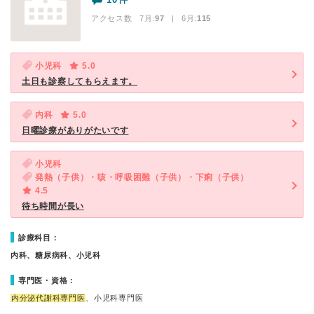
アクセス数 7月:
97
| 6月:
115
小児科
5.0
土日も診察してもらえます。
内科
5.0
日曜診療がありがたいです
小児科
発熱（子供）・咳・呼吸困難（子供）・下痢（子供）
4.5
待ち時間が長い
診療科目：
内科、糖尿病科、小児科
専門医・資格：
内分泌代謝科専門医
、小児科専門医