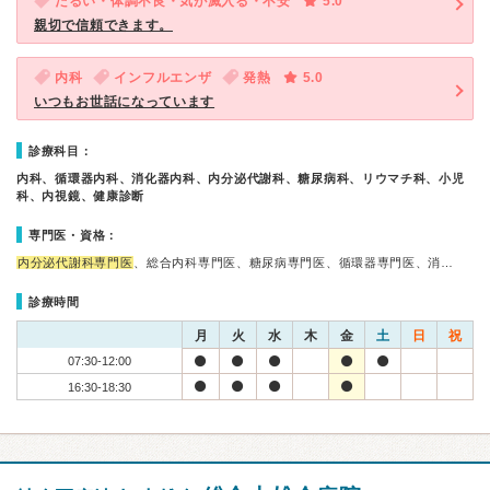
だるい・体調不良・気が滅入る・不安
5.0
親切で信頼できます。
内科
インフルエンザ
発熱
5.0
いつもお世話になっています
診療科目：
内科、循環器内科、消化器内科、内分泌代謝科、糖尿病科、リウマチ科、小児
科、内視鏡、健康診断
専門医・資格：
内分泌代謝科専門医
、総合内科専門医、糖尿病専門医、循環器専門医、消…
診療時間
月
火
水
木
金
土
日
祝
07:30-12:00
16:30-18:30