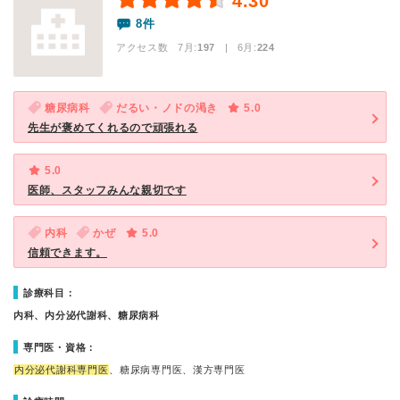
4.30
8件
アクセス数 7月:
197
| 6月:
224
糖尿病科
だるい・ノドの渇き
5.0
先生が褒めてくれるので頑張れる
5.0
医師、スタッフみんな親切です
内科
かぜ
5.0
信頼できます。
診療科目：
内科、内分泌代謝科、糖尿病科
専門医・資格：
内分泌代謝科専門医
、糖尿病専門医、漢方専門医