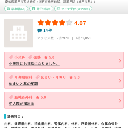
愛知県瀬戸市西追分町（瀬戸市役所前駅、新瀬戸駅（瀬戸市駅））
駐車場あり
電子決済可
マイナ受付
(スマホ可)
4.07
14件
アクセス数 7月:
970
| 6月:
1,051
小児科
発熱
5.0
小児科にお世話になりました。
耳鼻咽喉科
めまい・耳鳴り
5.0
めまいと耳の変調
脳神経外科
5.0
初入院が脳出血
診療科目：
内科、循環器内科、消化器内科、腎臓内科、外科、呼吸器外科、心臓血管外