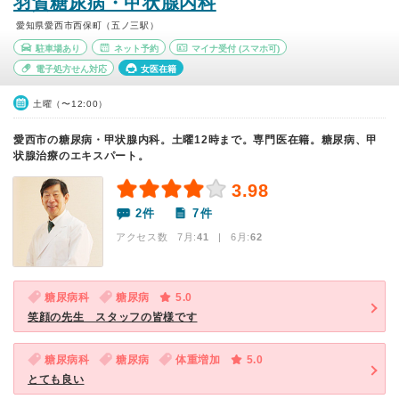
羽賀糖尿病・甲状腺内科
愛知県愛西市西保町（五ノ三駅）
駐車場あり
ネット予約
マイナ受付
(スマホ可)
電子処方せん対応
女医在籍
土曜（〜12:00）
愛西市の糖尿病・甲状腺内科。土曜12時まで。専門医在籍。糖尿病、甲
状腺治療のエキスパート。
3.98
2件
7件
アクセス数 7月:
41
| 6月:
62
糖尿病科
糖尿病
5.0
笑顔の先生 スタッフの皆様です
糖尿病科
糖尿病
体重増加
5.0
とても良い