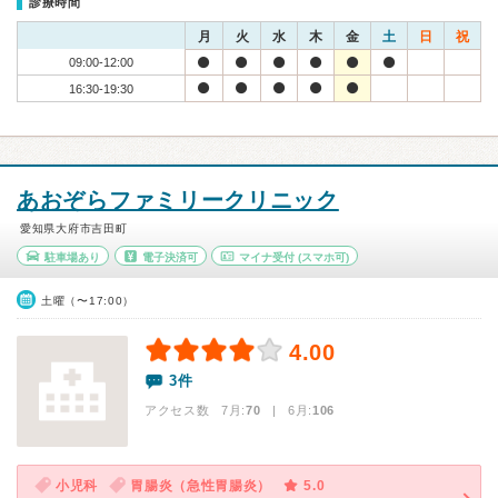
診療時間
月
火
水
木
金
土
日
祝
09:00-12:00
16:30-19:30
あおぞらファミリークリニック
愛知県大府市吉田町
駐車場あり
電子決済可
マイナ受付
(スマホ可)
土曜（〜17:00）
4.00
3件
アクセス数 7月:
70
| 6月:
106
小児科
胃腸炎（急性胃腸炎）
5.0