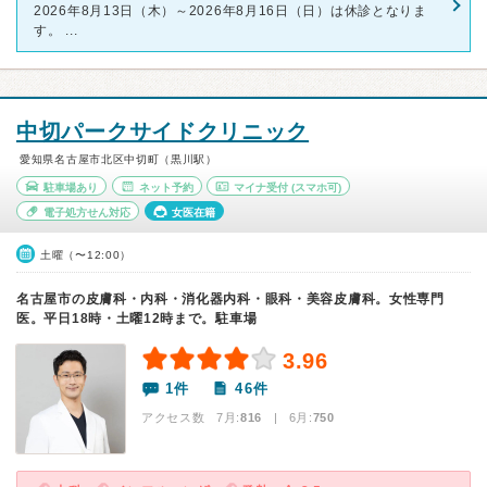
2026年8月13日（木）～2026年8月16日（日）は休診となりま
す。 ...
中切パークサイドクリニック
愛知県名古屋市北区中切町（黒川駅）
駐車場あり
ネット予約
マイナ受付
(スマホ可)
電子処方せん対応
女医在籍
土曜（〜12:00）
名古屋市の皮膚科・内科・消化器内科・眼科・美容皮膚科。女性専門
医。平日18時・土曜12時まで。駐車場
3.96
1件
46件
アクセス数 7月:
816
| 6月:
750