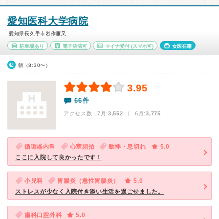
愛知医科大学病院
愛知県長久手市岩作雁又
駐車場あり
電子決済可
マイナ受付
(スマホ可)
女医在籍
朝（8:30〜）
3.95
66件
アクセス数 7月:
3,552
| 6月:
3,775
循環器内科
心室頻拍
動悸・息切れ
5.0
ここに入院して良かったです！
小児科
胃腸炎（急性胃腸炎）
5.0
ストレスが少なく入院付き添い生活を過ごせました。
歯科口腔外科
5.0