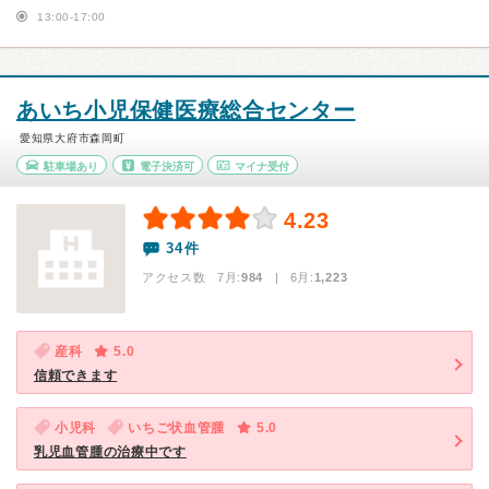
13:00-17:00
あいち小児保健医療総合センター
愛知県大府市森岡町
駐車場あり
電子決済可
マイナ受付
4.23
34件
アクセス数 7月:
984
| 6月:
1,223
産科
5.0
信頼できます
小児科
いちご状血管腫
5.0
乳児血管腫の治療中です