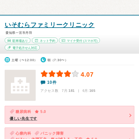
いそむらファミリークリニック
愛知県一宮市丹羽
駐車場あり
ネット予約
マイナ受付
(スマホ可)
電子処方せん対応
土曜（〜12:00）
朝（7:30〜）
4.07
10件
アクセス数 7月:
181
| 6月:
165
糖尿病科
5.0
優しい先生です
心療内科
パニック障害