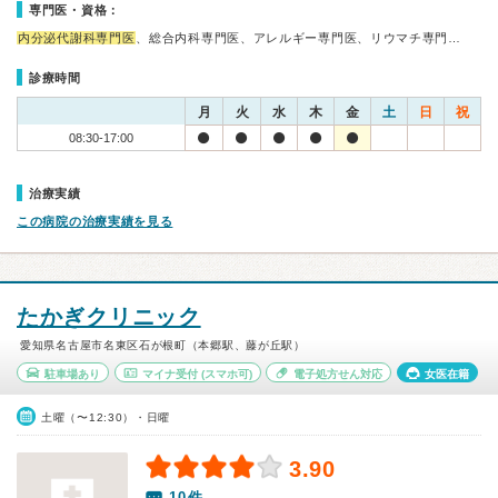
専門医・資格：
内分泌代謝科専門医
、総合内科専門医、アレルギー専門医、リウマチ専門…
診療時間
月
火
水
木
金
土
日
祝
08:30-17:00
治療実績
この病院の治療実績を見る
たかぎクリニック
愛知県名古屋市名東区石が根町（本郷駅、藤が丘駅）
駐車場あり
マイナ受付
(スマホ可)
電子処方せん対応
女医在籍
土曜（〜12:30）・日曜
3.90
10件