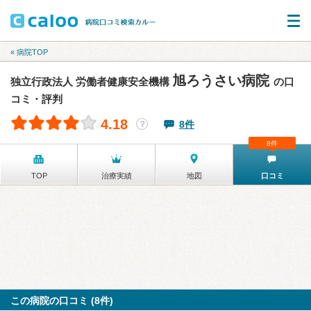
« 病院TOP
旭ろうさい病院
独立行政法人 労働者健康安全機構
の口
コミ・評判
4.18
8件
？
8件
TOP
治療実績
地図
口コミ
この病院の口コミ (8件)