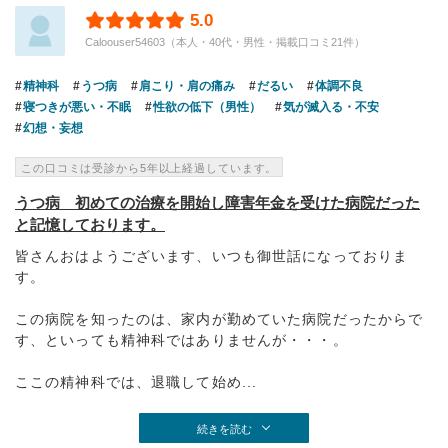
5.0
Caloouser54603（本人・40代・男性・掲載口コミ21件）
精神科
うつ病
肩こり・肩の痛み
だるい
体調不良
寝つきが悪い・不眠
性欲の低下（男性）
気が滅入る・不安
幻想・妄想
この口コミは受診から5年以上経過しています。
うつ病 初めての治療を開始し障害年金を受けた病院だった
と記憶しております。
皆さんおはようございます、いつも御世話になっておりま
す。
この病院を知ったのは、家内が勤めていた病院だったからで
す、といっても精神科ではありませんが・・・。
ここの精神科では、退職して始め...
続きを読む