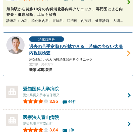
旭前駅から徒歩10分の内科消化器内科クリニック、専門医による内
視鏡・健康診断、土日も診療
診療科：内科、消化器内科、胃腸科、肛門科、内視鏡、健康診断、人間ドック
消化器内科
過去の苦手意識も払拭できる、苦痛の少ない大腸
内視鏡検査
尾張旭にいのみ内科消化器内科クリニック
愛知県・尾張旭市
新家 卓郎
院長
愛知医科大学病院
愛知県長久手市岩作雁又
3.95
66件
医療法人
青山病院
愛知県瀬戸市南山町
3.84
3件