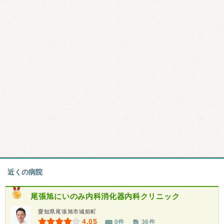
近くの病院
尾張旭にいのみ内科消化器内科クリニック
愛知県尾張旭市城前町
4.05
0件
36件