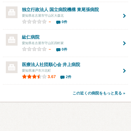
独立行政法人 国立病院機構
東尾張病院
愛知県名古屋市守山区大森北
－
0件
紘仁病院
愛知県名古屋市守山区四軒家
－
0件
医療法人社団順心会
井上病院
愛知県瀬戸市川北町
3.67
2件
この近くの病院をもっと見る »