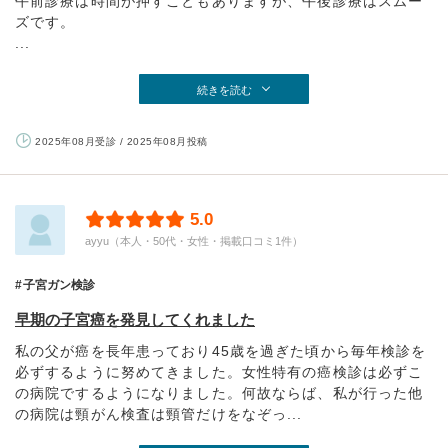
午前診療は時間が押すこともありますが、午後診療はスムー
ズです。
...
続きを読む
2025年08月受診 / 2025年08月投稿
5.0
ayyu（本人・50代・女性・掲載口コミ1件）
子宮ガン検診
早期の子宮癌を発見してくれました
私の父が癌を長年患っており45歳を過ぎた頃から毎年検診を
必ずするように努めてきました。女性特有の癌検診は必ずこ
の病院でするようになりました。何故ならば、私が行った他
の病院は頸がん検査は頸管だけをなぞっ...