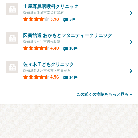
土屋耳鼻咽喉科クリニック
愛知県尾張旭市南栄町黒石
3.98
3件
図書館通 おかもとマタニティークリニック
愛知県長久手市岩作長筬
4.40
10件
佐々木子どもクリニック
愛知県名古屋市名東区朝日が丘
4.56
14件
この近くの病院をもっと見る »