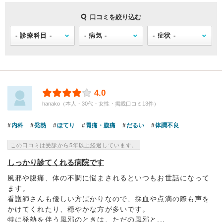
口コミを絞り込む
4.0
hanako（本人・30代・女性・掲載口コミ13件）
内科
発熱
ほてり
胃痛・腹痛
だるい
体調不良
この口コミは受診から5年以上経過しています。
しっかり診てくれる病院です
風邪や腹痛、体の不調に悩まされるといつもお世話になって
ます。
看護師さんも優しい方ばかりなので、採血や点滴の際も声を
かけてくれたり、穏やかな方が多いです。
特に発熱を伴う風邪のときは、ただの風邪と...