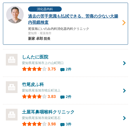
消化器内科
過去の苦手意識も払拭できる、苦痛の少ない大腸
内視鏡検査
尾張旭にいのみ内科消化器内科クリニック
愛知県・尾張旭市
新家 卓郎
院長
しんたに医院
愛知県尾張旭市上の山町間口
3.75
2件
竹尾皮ふ科
愛知県尾張旭市晴丘町池上
3.83
2件
土屋耳鼻咽喉科クリニック
愛知県尾張旭市南栄町黒石
3.98
3件