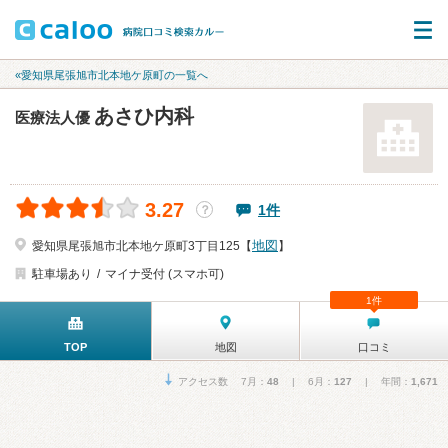
«愛知県尾張旭市北本地ケ原町の一覧へ
あさひ内科
医療法人優
3.27
1件
？
地図
愛知県尾張旭市北本地ケ原町3丁目125【
】
駐車場あり
マイナ受付 (スマホ可)
1件
TOP
地図
口コミ
アクセス数 7月：
48
| 6月：
127
| 年間：
1,671