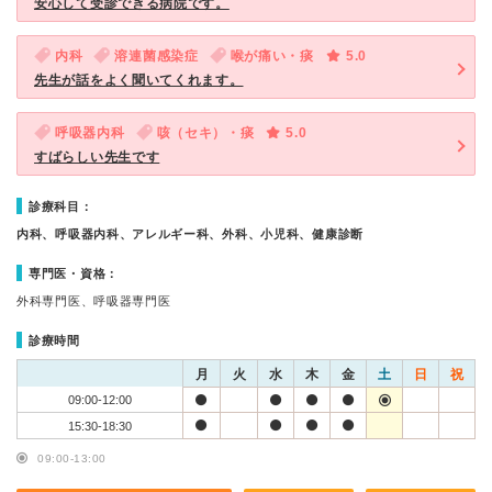
安心して受診できる病院です。
内科
溶連菌感染症
喉が痛い・痰
5.0
先生が話をよく聞いてくれます。
呼吸器内科
咳（セキ）・痰
5.0
すばらしい先生です
診療科目：
内科、呼吸器内科、アレルギー科、外科、小児科、健康診断
専門医・資格：
外科専門医、呼吸器専門医
診療時間
月
火
水
木
金
土
日
祝
09:00-12:00
15:30-18:30
09:00-13:00