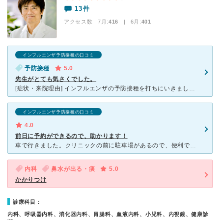
13件
アクセス数 7月:
416
| 6月:
401
インフルエンザ予防接種の口コミ
予防接種
5.0
先生がとても気さくでした。
[症状・来院理由] インフルエンザの予防接種を打ちにいきました。 [感想・費用・待ち時間・看護師などスタッフの対応] 近くにできたので、インフルエンザの予防接種にいってきました。 建物は、綺麗
インフルエンザ予防接種の口コミ
4.0
前日に予約ができるので、助かります！
車で行きました。クリニックの前に駐車場があるので、便利でした。予約システムがあり、前日に翌日以降の時間予約ができるので、待ち時間を軽減することができて、小さな子供がいるので助かりました。待ち時間は、少
内科
鼻水が出る・痰
5.0
かかりつけ
診療科目：
内科、呼吸器内科、消化器内科、胃腸科、血液内科、小児科、内視鏡、健康診