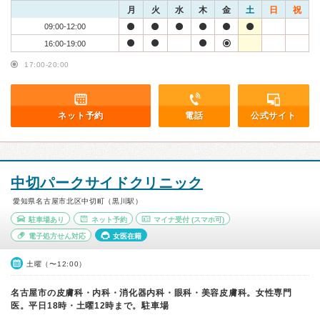
月
火
水
木
金
土
日
祝
09:00-12:00
16:00-19:00
17:00-20:00
ネット予約
電話
公式サイト
中切パークサイドクリニック
愛知県名古屋市北区中切町（黒川駅）
駐車場あり
ネット予約
マイナ受付
(スマホ可)
電子処方せん対応
女医在籍
土曜（〜12:00）
名古屋市の皮膚科・内科・消化器内科・眼科・美容皮膚科。女性専門
医。平日18時・土曜12時まで。駐車場