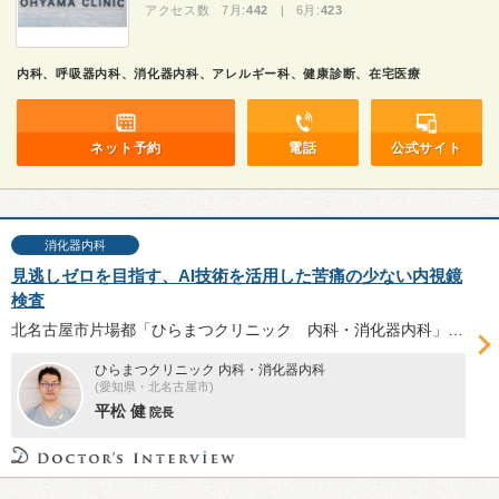
アクセス数 7月:
442
| 6月:
423
内科、呼吸器内科、消化器内科、アレルギー科、健康診断、在宅医療
ネット予約
電話
公式サイト
消化器内科
見逃しゼロを目指す、AI技術を活用した苦痛の少ない内視鏡
検査
北名古屋市片場都「ひらまつクリニック 内科・消化器内科」は、内視鏡検査と消化器疾患診療に注力している。院長の平松健院長に、2021年9月に開院して以来注力している苦痛の少ない内視鏡検査について伺った。
ひらまつクリニック 内科・消化器内科
(愛知県・北名古屋市)
平松 健
院長