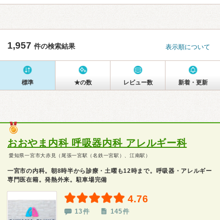
1,957
件の検索結果
表示順について
標準
★の数
レビュー数
新着・更新
おおやま内科 呼吸器内科 アレルギー科
愛知県一宮市大赤見（尾張一宮駅（名鉄一宮駅）、江南駅）
一宮市の内科。朝8時半から診療・土曜も12時まで。呼吸器・アレルギー
専門医在籍。発熱外来。駐車場完備
4.76
13件
145件