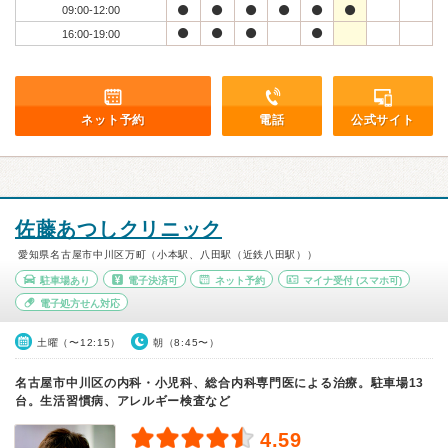
09:00-12:00
16:00-19:00
ネット予約
電話
公式サイト
佐藤あつしクリニック
愛知県名古屋市中川区万町（小本駅、八田駅（近鉄八田駅））
駐車場あり
電子決済可
ネット予約
マイナ受付
(スマホ可)
電子処方せん対応
土曜（〜12:15）
朝（8:45〜）
名古屋市中川区の内科・小児科、総合内科専門医による治療。駐車場13
台。生活習慣病、アレルギー検査など
4.59