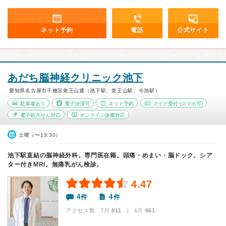
ネット予約
電話
公式サイト
あだち脳神経クリニック池下
愛知県名古屋市千種区覚王山通（池下駅、覚王山駅、今池駅）
駐車場あり
電子決済可
ネット予約
マイナ受付
(スマホ可)
電子処方せん対応
オンライン診療対応
土曜（〜13:30）
池下駅直結の脳神経外科。専門医在籍。頭痛・めまい・脳ドック。シア
ター付きMRI。無痛乳がん検診。
4.47
4件
4件
アクセス数 7月:
811
| 6月:
661