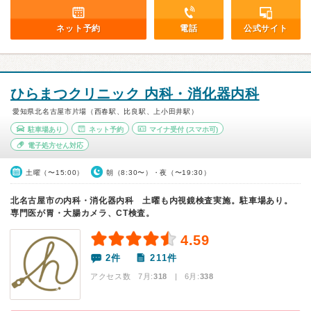
ネット予約
電話
公式サイト
ひらまつクリニック 内科・消化器内科
愛知県北名古屋市片場（西春駅、比良駅、上小田井駅）
駐車場あり
ネット予約
マイナ受付
(スマホ可)
電子処方せん対応
土曜（〜15:00）
朝（8:30〜）・夜（〜19:30）
北名古屋市の内科・消化器内科 土曜も内視鏡検査実施。駐車場あり。
専門医が胃・大腸カメラ、CT検査。
4.59
2件
211件
アクセス数 7月:
318
| 6月:
338