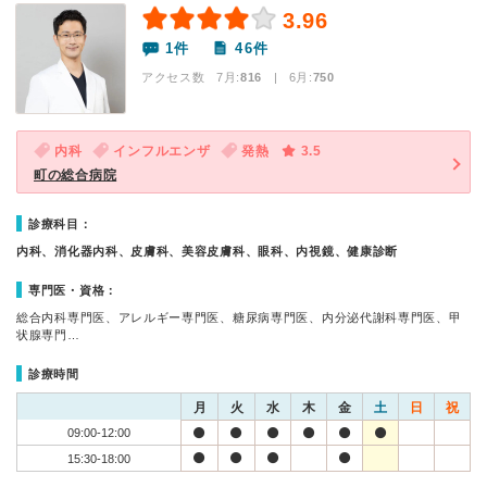
3.96
1件
46件
アクセス数 7月:
816
| 6月:
750
内科
インフルエンザ
発熱
3.5
町の総合病院
診療科目：
内科、消化器内科、皮膚科、美容皮膚科、眼科、内視鏡、健康診断
専門医・資格：
総合内科専門医、アレルギー専門医、糖尿病専門医、内分泌代謝科専門医、甲
状腺専門…
診療時間
月
火
水
木
金
土
日
祝
09:00-12:00
15:30-18:00