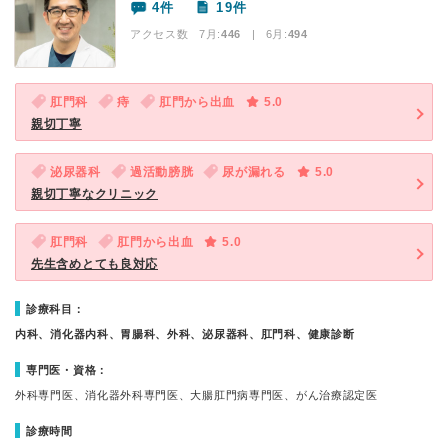
4件
19件
アクセス数 7月:
446
| 6月:
494
肛門科
痔
肛門から出血
5.0
親切丁寧
泌尿器科
過活動膀胱
尿が漏れる
5.0
親切丁寧なクリニック
肛門科
肛門から出血
5.0
先生含めとても良対応
診療科目：
内科、消化器内科、胃腸科、外科、泌尿器科、肛門科、健康診断
専門医・資格：
外科専門医、消化器外科専門医、大腸肛門病専門医、がん治療認定医
診療時間