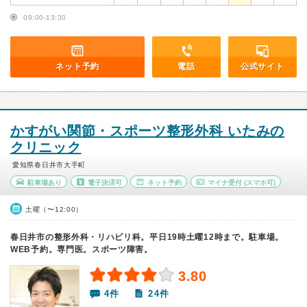
09:00-13:30
ネット予約
電話
公式サイト
かすがい関節・スポーツ整形外科 いたみの
クリニック
愛知県春日井市大手町
駐車場あり
電子決済可
ネット予約
マイナ受付
(スマホ可)
土曜（〜12:00）
春日井市の整形外科・リハビリ科。平日19時土曜12時まで。駐車場。
WEB予約。専門医。スポーツ障害。
3.80
4件
24件