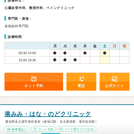
診療科目：
心臓血管外科、整形外科、ペインクリニック
専門医・資格：
放射線科専門医
診療時間
月
火
水
木
金
土
日
祝
09:30-14:00
15:00-18:30
ネット予約
電話
公式サイト
港みみ・はな・のどクリニック
愛知県名古屋市港区港栄（築地口駅、名古屋港駅、港区役所駅）
駐車場あり
ネット予約
マイナ受付
(スマホ可)