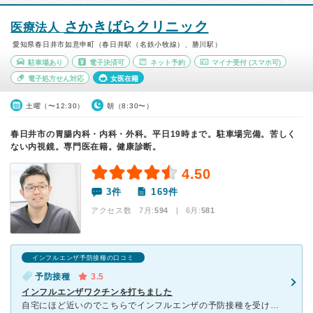
さかきばらクリニック
医療法人
愛知県春日井市如意申町（春日井駅（名鉄小牧線）、勝川駅）
駐車場あり
電子決済可
ネット予約
マイナ受付
(スマホ可)
電子処方せん対応
女医在籍
土曜（〜12:30）
朝（8:30〜）
春日井市の胃腸内科・内科・外科。平日19時まで。駐車場完備。苦しく
ない内視鏡。専門医在籍。健康診断。
4.50
3件
169件
アクセス数 7月:
594
| 6月:
581
インフルエンザ予防接種の口コミ
予防接種
3.5
インフルエンザワクチンを打ちました
自宅にほど近いのでこちらでインフルエンザの予防接種を受けました。駐車場はひろく大きい車でいったのでとてもたすかりました。スリッパを玄関で除菌できる機械が搭載されているので、清潔に使えてよかったです。患