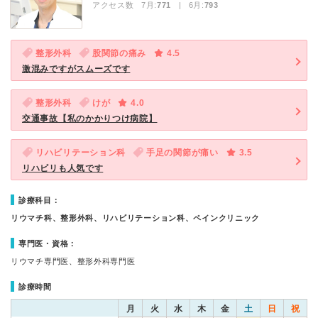
アクセス数 7月:
771
| 6月:
793
整形外科
股関節の痛み
4.5
激混みですがスムーズです
整形外科
けが
4.0
交通事故【私のかかりつけ病院】
リハビリテーション科
手足の関節が痛い
3.5
リハビリも人気です
診療科目：
リウマチ科、整形外科、リハビリテーション科、ペインクリニック
専門医・資格：
リウマチ専門医、整形外科専門医
診療時間
月
火
水
木
金
土
日
祝