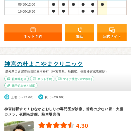
08:30-12:00
16:00-18:30
ネット予約
電話
公式サイト
神宮の杜よこやまクリニック
愛知県名古屋市熱田区三本松町（神宮前駅、熱田駅、熱田神宮伝馬町駅）
駐車場あり
ネット予約
マイナ受付
(スマホ可)
電子処方せん対応
土曜（〜12:00）
夜（〜20:00）
神宮前駅すぐ！おなかとおしりの専門医が診療。苦痛の少ない胃・大腸
カメラ。夜間も診療。駐車場完備
4.30