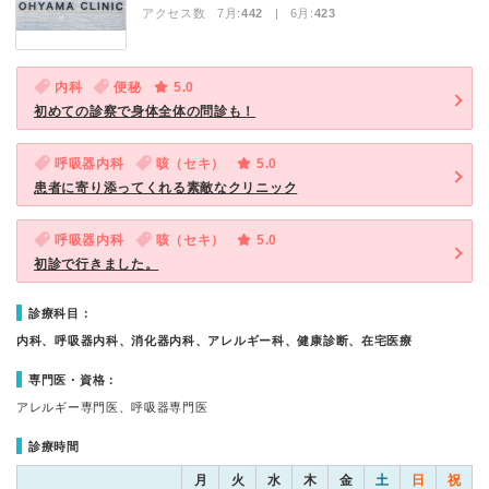
アクセス数 7月:
442
| 6月:
423
内科
便秘
5.0
初めての診察で身体全体の問診も！
呼吸器内科
咳（セキ）
5.0
患者に寄り添ってくれる素敵なクリニック
呼吸器内科
咳（セキ）
5.0
初診で行きました。
診療科目：
内科、呼吸器内科、消化器内科、アレルギー科、健康診断、在宅医療
専門医・資格：
アレルギー専門医、呼吸器専門医
診療時間
月
火
水
木
金
土
日
祝