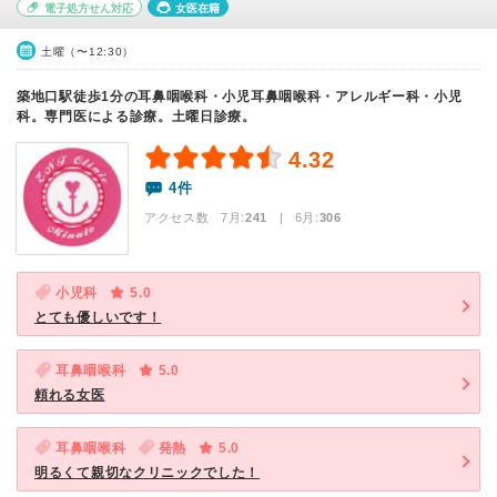
電子処方せん対応
女医在籍
土曜（〜12:30）
築地口駅徒歩1分の耳鼻咽喉科・小児耳鼻咽喉科・アレルギー科・小児
科。専門医による診療。土曜日診療。
4.32
4件
アクセス数 7月:
241
| 6月:
306
小児科
5.0
とても優しいです！
耳鼻咽喉科
5.0
頼れる女医
耳鼻咽喉科
発熱
5.0
明るくて親切なクリニックでした！