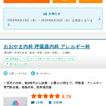
お知らせ
2026年8月13日（木）～2026年8月16日（日）は休診となりま
す。 ...
おおやま内科 呼吸器内科 アレルギー科
愛知県一宮市大赤見（尾張一宮駅（名鉄一宮駅）、江南駅）
駐車場あり
ネット予約
マイナ受付
(スマホ可)
電子処方せん対応
土曜（〜12:00）
朝（8:30〜）
一宮市の内科。朝8時半から診療・土曜も12時まで。呼吸器・アレルギー
専門医在籍。発熱外来。駐車場完備
4.76
13件
145件