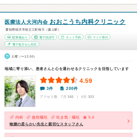
おおこうち内科クリニック
医療法人大河内会
愛知県稲沢市祖父江町桜方（森上駅）
駐車場あり
電子決済可
ネット予約
マイナ受付
電子処方せん対応
土曜（〜12:00）
地域に寄り添い、患者さんと心を通わせるクリニックを目指しています
4.59
3件
200件
アクセス数 7月:
342
| 6月:
333
内科
急性嘔吐
吐き気・嘔吐
5.0
物腰の柔らかい先生と親切なスタッフさん