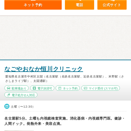
ネット予約
電話
公式サイト
なごやおなか恒川クリニック
愛知県名古屋市中村区太閤（名古屋駅（名鉄名古屋駅、近鉄名古屋駅）、米野駅（さ
さしまライブ駅）、太閤通駅）
駐車場あり
電子決済可
ネット予約
マイナ受付
(スマホ可)
電子処方せん対応
土曜（〜12:30）
名古屋駅5分。土曜も内視鏡検査実施。消化器病・内視鏡専門医。健診・
人間ドック。発熱外来・美容点滴。