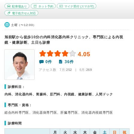
駐車場あり
ネット予約
マイナ受付
(スマホ可)
電子処方せん対応
土曜（〜12:00）
旭前駅から徒歩10分の内科消化器内科クリニック、専門医による内視
鏡・健康診断、土日も診療
4.05
0件
36件
アクセス数 7月:
252
| 6月:
269
診療科目：
内科、消化器内科、胃腸科、肛門科、内視鏡、健康診断、人間ドック
専門医・資格：
総合内科専門医、消化器病専門医、肝臓専門医、消化器内視鏡専門医
診療時間
月
火
水
木
金
土
日
祝