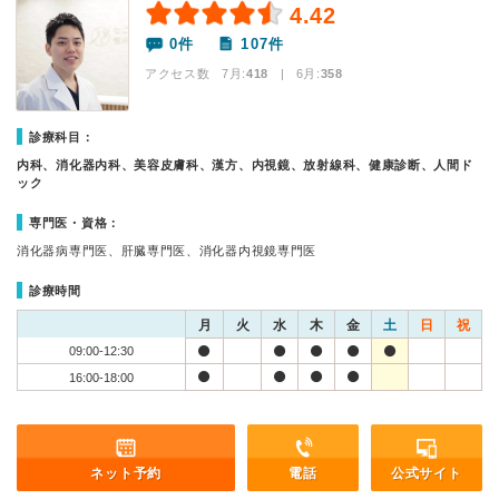
4.42
0件
107件
アクセス数 7月:
418
| 6月:
358
診療科目：
内科、消化器内科、美容皮膚科、漢方、内視鏡、放射線科、健康診断、人間ド
ック
専門医・資格：
消化器病専門医、肝臓専門医、消化器内視鏡専門医
診療時間
月
火
水
木
金
土
日
祝
09:00-12:30
16:00-18:00
ネット予約
電話
公式サイト