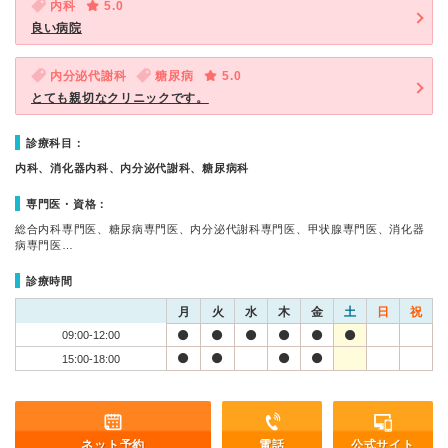
内科
5.0
良い病院
内分泌代謝科
糖尿病
5.0
とても親切なクリニックです。
診療科目：
内科、消化器内科、内分泌代謝科、糖尿病科
専門医・資格：
総合内科専門医、糖尿病専門医、内分泌代謝科専門医、甲状腺専門医、消化器
病専門医…
診療時間
月
火
水
木
金
土
日
祝
09:00-12:00
15:00-18:00
ネット予約
電話
公式サイト