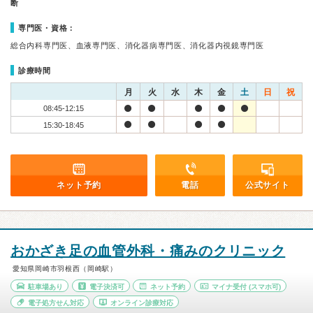
断
専門医・資格：
総合内科専門医、血液専門医、消化器病専門医、消化器内視鏡専門医
診療時間
月
火
水
木
金
土
日
祝
08:45-12:15
15:30-18:45
ネット予約
電話
公式サイト
おかざき足の血管外科・痛みのクリニック
愛知県岡崎市羽根西（岡崎駅）
駐車場あり
電子決済可
ネット予約
マイナ受付
(スマホ可)
電子処方せん対応
オンライン診療対応