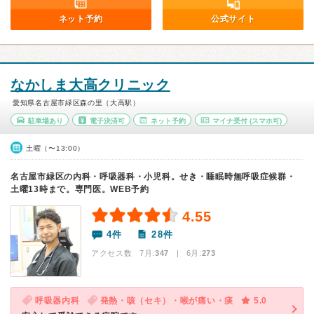
ネット予約
公式サイト
なかしま大高クリニック
愛知県名古屋市緑区森の里（大高駅）
駐車場あり
電子決済可
ネット予約
マイナ受付
(スマホ可)
土曜（〜13:00）
名古屋市緑区の内科・呼吸器科・小児科。せき・睡眠時無呼吸症候群・
土曜13時まで。専門医。WEB予約
4.55
4件
28件
アクセス数 7月:
347
| 6月:
273
呼吸器内科
発熱・咳（セキ）・喉が痛い・痰
5.0