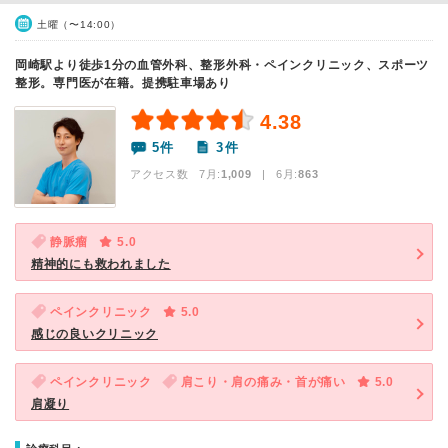
土曜（〜14:00）
岡崎駅より徒歩1分の血管外科、整形外科・ペインクリニック、スポーツ
整形。専門医が在籍。提携駐車場あり
4.38
5件
3件
アクセス数 7月:
1,009
| 6月:
863
静脈瘤
5.0
精神的にも救われました
ペインクリニック
5.0
感じの良いクリニック
ペインクリニック
肩こり・肩の痛み・首が痛い
5.0
肩凝り