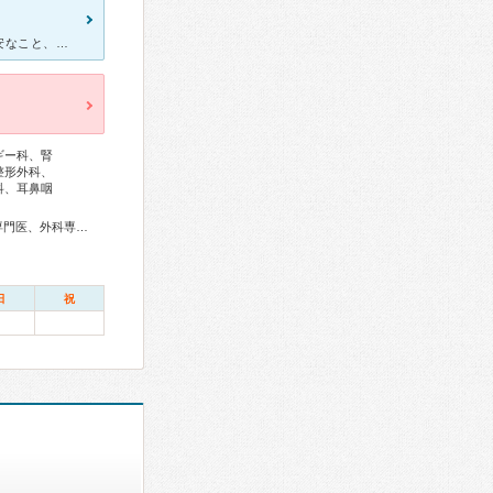
婦人科へ行きました。先生が優しいです。丁寧に接してくれます。不安なこと、いろいろ相談すると親身になって聞いてくれます。婦人科へ行くなら市民病院が私的にはオススメです。ただ、女の先生だと不安になります。
ギー科、腎
整形外科、
科、耳鼻咽
総合内科専門医、アレルギー専門医、リウマチ専門医、血液専門医、外科専門医、糖尿病専門医、内分泌代謝科専門医、甲状腺専門医、呼吸器専門医、呼吸器外科専門医、気管支鏡専門医、循環器専門医、心臓血管外科専門医、不整脈専門医、消化器病専門医、消化器外科専門医、肝臓専門医、消化器内視鏡専門医、泌尿器科専門医、腎臓専門医、透析専門医、脳血管内治療専門医、神経内科専門医、脳神経外科専門医、頭痛専門医、整形外科専門医、手外科専門医、リハビリテーション科専門医、脊椎脊髄外科専門医、形成外科専門医、皮膚科専門医、眼科専門医、耳鼻咽喉科専門医、産婦人科専門医、婦人科腫瘍専門医、生殖医療専門医、乳腺専門医、産科婦人科腹腔鏡技術認定医、女性ヘルスケア専門医、周産期(新生児)専門医、小児科専門医、小児神経専門医、認知症専門医、精神科専門医、麻酔科専門医、細胞診専門医、超音波専門医、病理専門医、口腔外科専門医、歯科麻酔専門医、核医学専門医、放射線科専門医、臨床遺伝専門医、救急科専門医、がん薬物療法専門医、がん治療認定医
日
祝