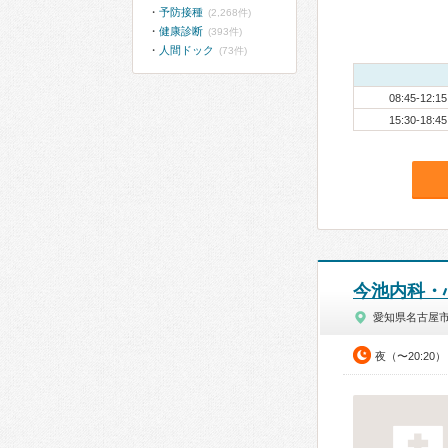
予防接種
(2,268件)
健康診断
(393件)
人間ドック
(73件)
08:45-12:15
15:30-18:45
今池内科・
愛知県名古屋
夜（〜20:20）