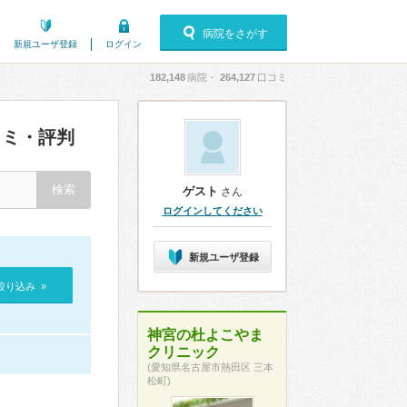
病院をさがす
新規ユーザ登録
ログイン
182,148
病院・
264,127
口コミ
ミ・評判
ゲスト
さん
ログインしてください
新規ユーザ登録
絞り込み »
神宮の杜よこやま
クリニック
(愛知県名古屋市熱田区 三本
松町)