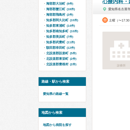
心療内科・
海部郡大治町
(9件)
海部郡蟹江町
愛知県名古屋
(18件)
海部郡飛島村
(2件)
知多郡阿久比町
(10件)
土曜（〜17:3
知多郡東浦町
(14件)
知多郡南知多町
(10件)
知多郡美浜町
(7件)
知多郡武豊町
(11件)
額田郡幸田町
(12件)
北設楽郡設楽町
(5件)
北設楽郡東栄町
(2件)
北設楽郡豊根村
(2件)
診療所
路線・駅から検索
愛知県の路線一覧
地図から検索
地図から病院を探す