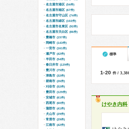
名古屋市港区
(54件)
名古屋市南区
(67件)
名古屋市守山区
(74件)
名古屋市緑区
(102件)
名古屋市名東区
(92件)
名古屋市天白区
(86件)
豊橋市
(157件)
岡崎市
(143件)
一宮市
(161件)
瀬戸市
標準
(42件)
半田市
(54件)
春日井市
(129件)
豊川市
(75件)
1-20
件 / 3,3
津島市
(32件)
碧南市
(26件)
刈谷市
(52件)
豊田市
(129件)
安城市
(61件)
西尾市
(60件)
けやき内科
蒲郡市
(41件)
犬山市
(29件)
常滑市
(29件)
江南市
(42件)