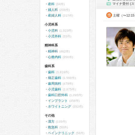
マイナ受付 (ス
産科
(84件)
婦人科
(206件)
産婦人科
土曜（〜12:1
(217件)
小児科系
小児科
(1,923件)
小児外科
(55件)
精神科系
精神科
(462件)
心療内科
(350件)
歯科系
歯科
(3,819件)
矯正歯科
(1,588件)
歯周病科
(479件)
小児歯科
(2,875件)
歯科口腔外科
(1,295件)
インプラント
(456件)
ホワイトニング
(352件)
その他
漢方
(135件)
救急科
(50件)
ペインクリニック
(56件)