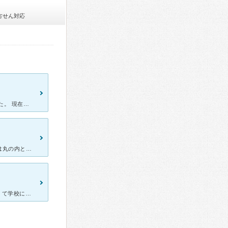
方せん対応
2014年のことですが、関西のほうに転勤になるまでお世話になりました。 現在心療内科にかよってはいないのですが、初めて心療内科にかようことになったのがここなので、ここの印象が良すぎてよその心療内科に
愛知県にはまだ数が少ない、小児心療内科を併設しています。名古屋は丸の内という都心部なので、市外からの通院は人によっては少し大変かもしれませんが、公共交通機関できっちりタイムスケジュールを組んでしまえば
[症状・来院理由] 非常にショックなことが続き、うつ病になり、だるくて学校にも行けなくなりました。大学病院に通い、入院もしましたが、なかなか治リませんでした。 ２年後、主治医が転勤したのをきっ