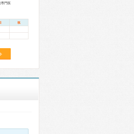
鏡専門医
日
祝
ト