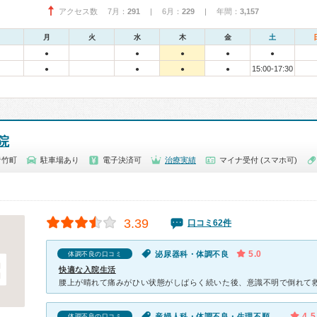
アクセス数 7月：
291
| 6月：
229
| 年間：
3,157
月
火
水
木
金
土
●
●
●
●
●
15:00-17:30
●
●
●
●
院
青竹町
駐車場あり
電子決済可
治療実績
マイナ受付 (スマホ可)
3.39
口コミ62件
5.0
泌尿器科・体調不良
体調不良の口コミ
快適な入院生活
4.5
産婦人科・体調不良・生理不順（女性）・不性器出血（女性）・乳房のしこり（女性）
体調不良の口コミ