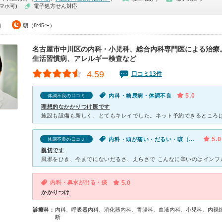
マホ可)
電子処方せん対応
5）
朝（8:45〜）
名古屋市中川区の内科・小児科、総合内科専門医による治療。
生活習慣病、アレルギー検査など
4.59
口コミ13件
5.0
内科・糖尿病・体調不良
体調不良の口コミ
理想的なかかりつけ医です
5.0
内科・頭が痛い・だるい・咳（セキ）・食欲不振・体調不良
体調不良の口コミ
親切です
内科・鼻水が出る・痰
5.0
かかりつけ
診療科：
内科、呼吸器内科、消化器内科、胃腸科、血液内科、小児科、内視
断