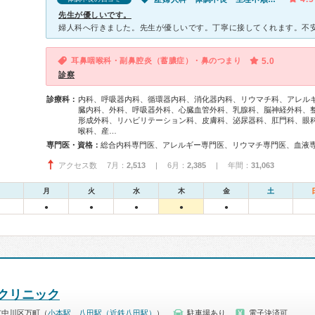
先生が優しいです。
耳鼻咽喉科・副鼻腔炎（蓄膿症）・鼻のつまり
5.0
診察
診療科：
内科、呼吸器内科、循環器内科、消化器内科、リウマチ科、アレル
臓内科、外科、呼吸器外科、心臓血管外科、乳腺科、脳神経外科、
形成外科、リハビリテーション科、皮膚科、泌尿器科、肛門科、眼
喉科、産…
専門医・資格：
アクセス数 7月：
2,513
| 6月：
2,385
| 年間：
31,063
月
火
水
木
金
土
●
●
●
●
●
クリニック
市中川区万町（
小本駅
、
八田駅（近鉄八田駅）
）
駐車場あり
電子決済可