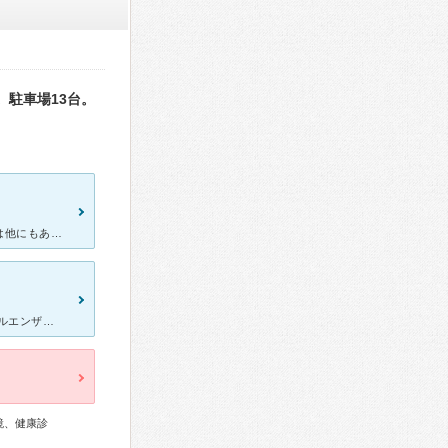
駐車場13台。
施設も設備も新しく、とてもキレイでした。ネット予約できるところは他にもありますが、こちらのシステムはネットで完結できろので「当日のみ」や「予約後確認の電話が来る」といった制限や煩わしさがなく忙しい人で
風邪をひき、今までにないだるさ、えらさで こんなに辛いのはインフルエンザ？ でもこの時期だしまさかね？と思いながら こちらのクリニックへ。クリニックはとても綺麗ですし、駐車場も沢山あります。
鏡、健康診