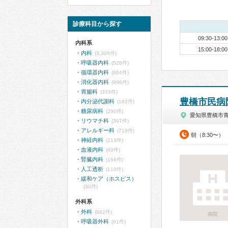
診療科目から探す
09:30-13:00
内科系
15:00-18:00
内科
(3,306件)
呼吸器内科
(528件)
循環器内科
(864件)
消化器内科
(996件)
胃腸科
(333件)
豊橋市民病
内分泌代謝科
(162件)
糖尿病科
(290件)
愛知県豊橋市
リウマチ科
(397件)
アレルギー科
(719件)
朝（8:30〜）
神経内科
(213件)
血液内科
(49件)
腎臓内科
(166件)
人工透析
(110件)
緩和ケア（ホスピス）
(30件)
外科系
外科
(862件)
病院
呼吸器外科
(61件)