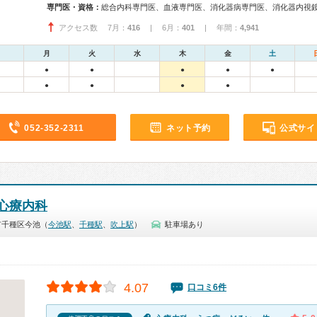
専門医・資格：
総合内科専門医、血液専門医、消化器病専門医、消化器内視
アクセス数 7月：
416
| 6月：
401
| 年間：
4,941
月
火
水
木
金
土
●
●
●
●
●
●
●
●
●
052-352-2311
ネット予約
公式サイ
心療内科
市千種区今池（
今池駅
、
千種駅
、
吹上駅
）
駐車場あり
4.07
口コミ6件