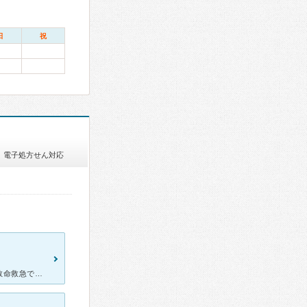
日
祝
電子処方せん対応
腰上が晴れて痛みがひい状態がしばらく続いた後、意識不明で倒れて救命救急でお世話になり気付くと豊橋市民病院のICU集中治療室でした。 片側の腎臓が倍位に腫れていて機能しないどころか感染して膿だらけの状