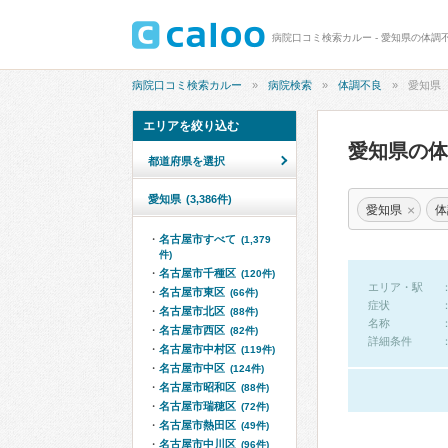
病院口コミ検索カルー - 愛知県の体調
病院口コミ検索カルー
病院検索
体調不良
愛知県
エリアを絞り込む
愛知県の
都道府県を選択
愛知県
(3,386件)
×
愛知県
体
名古屋市すべて
(1,379
件)
名古屋市千種区
(120件)
エリア・駅
名古屋市東区
(66件)
症状
名古屋市北区
(88件)
名称
名古屋市西区
(82件)
詳細条件
名古屋市中村区
(119件)
名古屋市中区
(124件)
名古屋市昭和区
(88件)
名古屋市瑞穂区
(72件)
名古屋市熱田区
(49件)
名古屋市中川区
(96件)