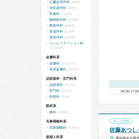
心臓血管外科
(86件)
消化器外科
(99件)
乳腺科
(113件)
脳神経外科
(219件)
整形外科
(846件)
形成外科
(210件)
美容外科
(154件)
リハビリテーション科
(1,031件)
皮膚科系
皮膚科
(1,012件)
美容皮膚科
(297件)
泌尿器科・肛門科系
泌尿器科
(373件)
肛門科
(234件)
08:30-17:00
性病科
(21件)
眼科系
眼科
(658件)
耳鼻咽喉科系
ネット予約
耳鼻咽喉科
(476件)
佐藤あつし
産婦人科系
愛知県名古屋