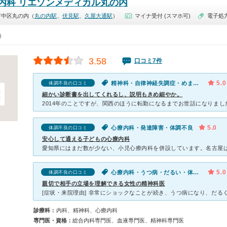
内科 リエゾンメディカル丸の内
市中区丸の内（
丸の内駅
、
伏見駅
、
久屋大通駅
）
マイナ受付 (スマホ可)
電子処
0）
3.58
口コミ7件
5.0
精神科・自律神経失調症・めまい・だるい・体調不良・気が滅入る・不安
体調不良の口コミ
細かい診断書を出してくれるし、説明もきめ細やか。
5.0
心療内科・発達障害・体調不良
体調不良の口コミ
安心して通える子どもの心療内科
5.0
心療内科・うつ病・だるい・体調不良・気が滅入る・不安
体調不良の口コミ
親切で相手の立場を理解できる女性の精神科医
診療科：
内科、精神科、心療内科
専門医・資格：
総合内科専門医、血液専門医、精神科専門医