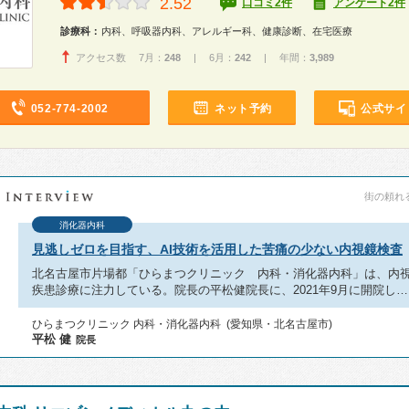
2.52
口コミ2件
アンケート2件
診療科：
内科、呼吸器内科、アレルギー科、健康診断、在宅医療
アクセス数 7月：
248
| 6月：
242
| 年間：
3,989
052-774-2002
ネット予約
公式サイ
街の頼れる
消化器内科
見逃しゼロを目指す、AI技術を活用した苦痛の少ない内視鏡検査
北名古屋市片場都「ひらまつクリニック 内科・消化器内科」は、内
疾患診療に注力している。院長の平松健院長に、2021年9月に開院し…
ひらまつクリニック 内科・消化器内科 (愛知県・北名古屋市)
平松 健
院長