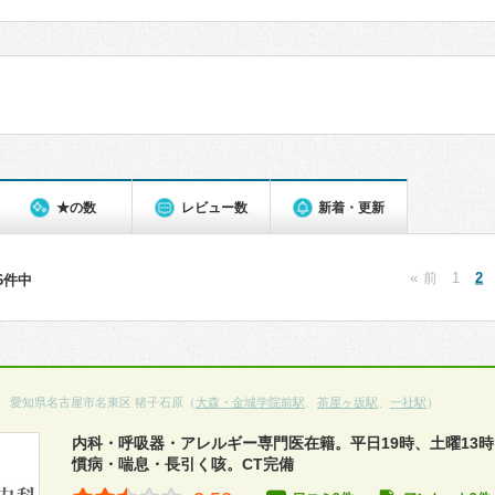
★の数
レビュー数
新着・更新
« 前
1
2
86件中
愛知県名古屋市名東区 猪子石原（
大森・金城学院前駅
、
茶屋ヶ坂駅
、
一社駅
）
内科・呼吸器・アレルギー専門医在籍。平日19時、土曜13
慣病・喘息・長引く咳。CT完備