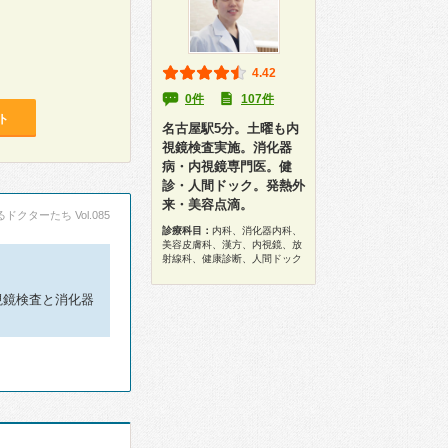
4.42
0件
107件
ト
名古屋駅5分。土曜も内
視鏡検査実施。消化器
病・内視鏡専門医。健
診・人間ドック。発熱外
来・美容点滴。
ドクターたち Vol.085
診療科目：
内科、消化器内科、
美容皮膚科、漢方、内視鏡、放
射線科、健康診断、人間ドック
視鏡検査と消化器