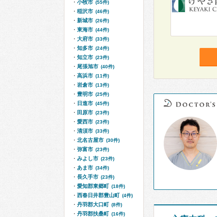
小牧市
(55件)
稲沢市
(46件)
新城市
(26件)
東海市
(44件)
大府市
(33件)
知多市
(24件)
知立市
(23件)
尾張旭市
(40件)
高浜市
(11件)
岩倉市
(13件)
豊明市
(25件)
日進市
(45件)
田原市
(23件)
愛西市
(23件)
清須市
(33件)
北名古屋市
(30件)
弥富市
(23件)
みよし市
(23件)
あま市
(34件)
長久手市
(23件)
愛知郡東郷町
(18件)
西春日井郡豊山町
(4件)
丹羽郡大口町
(8件)
丹羽郡扶桑町
(16件)