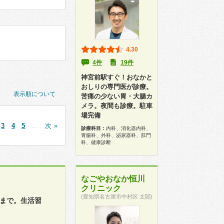
4.30
4件
19件
神宮前駅すぐ！おなかと
おしりの専門医が診療。
表示順について
苦痛の少ない胃・大腸カ
メラ。夜間も診療。駐車
場完備
3
4
5
…
次 »
診療科目：
内科、消化器内科、
胃腸科、外科、泌尿器科、肛門
科、健康診断
なごやおなか恒川
クリニック
(愛知県名古屋市中村区 太閤)
時まで。生活習