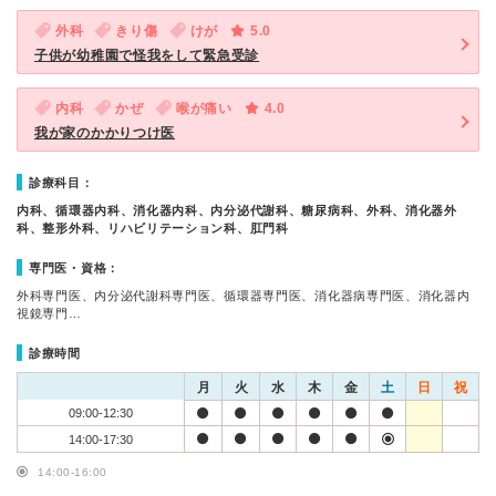
外科
きり傷
けが
5.0
子供が幼稚園で怪我をして緊急受診
内科
かぜ
喉が痛い
4.0
我が家のかかりつけ医
診療科目：
内科、循環器内科、消化器内科、内分泌代謝科、糖尿病科、外科、消化器外
科、整形外科、リハビリテーション科、肛門科
専門医・資格：
外科専門医、内分泌代謝科専門医、循環器専門医、消化器病専門医、消化器内
視鏡専門…
診療時間
月
火
水
木
金
土
日
祝
09:00-12:30
14:00-17:30
14:00-16:00