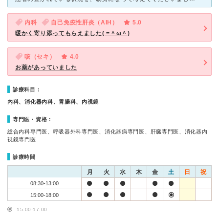
内科
自己免疫性肝炎（AIH）
5.0
暖かく寄り添ってもらえました( =＾ω＾)
咳（セキ）
4.0
お薬があっていました
診療科目：
内科、消化器内科、胃腸科、内視鏡
専門医・資格：
総合内科専門医、呼吸器外科専門医、消化器病専門医、肝臓専門医、消化器内
視鏡専門医
診療時間
月
火
水
木
金
土
日
祝
08:30-13:00
15:00-18:00
15:00-17:00