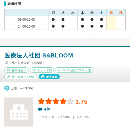
診療時間
月
火
水
木
金
土
日
祝
09:00-13:00
14:00-18:00
医療法人社団 S&BLOOM
石川県小松市栄町（小松駅）
駐車場あり
ネット予約
マイナ受付
(スマホ可)
電子処方せん対応
女医在籍
土曜（〜15:30）
3.75
4件
アクセス数 7月:
394
| 6月:
296