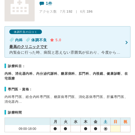
1件
アクセス数 7月:
192
| 6月:
196
体調不良の口コミ
内科
体調不良
5.0
最高のクリニックです
内覧会に行った時、病院と思えない雰囲気が伝わり、今度からは、当院をかかりつけ医にしたいと思いました。 医師2人やスタッフのみなさんは、優しく親切です。 2診体制なのでわりと早く診察を受けれ
診療科目：
内科、消化器内科、内分泌代謝科、糖尿病科、肛門科、内視鏡、健康診断、在
宅医療
専門医・資格：
内科専門医、総合内科専門医、糖尿病専門医、消化器病専門医、肝臓専門医、
消化器内…
診療時間
月
火
水
木
金
土
日
祝
09:00-18:00