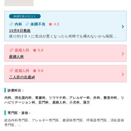
体調不良の口コミ
内科
体調不良
4.5
10月8日救急
係り付けＤｒに気分が悪くなったら何時でも構わないから病院へでんわして下さいとやさしいお言葉。18：54に電話を掛けたところ「はい、夜間受付、警備です」と私は、本日の当直Ｄｒを尋ねると「お答えできませ」
産婦人科
5.0
産婦人科
産婦人科
5.0
二人目の出産👶
診療科目：
内科、消化器内科、胃腸科、リウマチ科、アレルギー科、外科、整形外科、リ
ハビリテーション科、肛門科、産婦人科、小児科、漢方
専門医・資格：
総合内科専門医、アレルギー専門医、糖尿病専門医、呼吸器専門医、消化器病
専門医、…