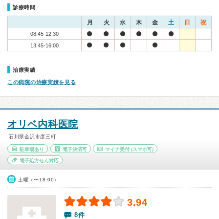
診療時間
月
火
水
木
金
土
日
祝
08:45-12:30
13:45-16:00
治療実績
この病院の治療実績を見る
オリベ内科医院
石川県金沢市彦三町
駐車場あり
電子決済可
マイナ受付
(スマホ可)
電子処方せん対応
土曜（〜18:00）
3.94
8件