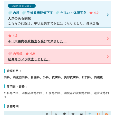
体調不良の口コミ
内科
甲状腺機能低下症
だるい・体調不良
4.0
人気のある病院
こちらの病院は、甲状腺異常でお世話になりました。健康診断で、引っかかったので、検査をしていただきました。病院は、比較的綺麗で、活気ある雰囲気です。甲状腺の血液検査は、大学病院に送るので、日にちがかかる
4.5
今日大腸内視鏡検査を受けて来ました！
内視鏡
4.0
経鼻胃カメラ検査しました。
診療科目：
内科、消化器内科、胃腸科、外科、皮膚科、美容皮膚科、肛門科、内視鏡
専門医・資格：
外科専門医、消化器病専門医、肝臓専門医、消化器内視鏡専門医、超音波専門
医
診療時間
月
火
水
木
金
土
日
祝