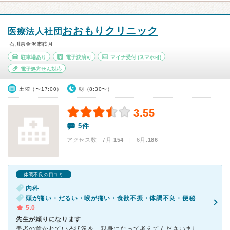
おおもりクリニック
医療法人社団
石川県金沢市鞍月
駐車場あり
電子決済可
マイナ受付
(スマホ可)
電子処方せん対応
土曜（〜17:00）
朝（8:30〜）
3.55
5件
アクセス数 7月:
154
| 6月:
186
体調不良の口コミ
内科
頭が痛い・だるい・喉が痛い・食欲不振・体調不良・便秘
5.0
先生が頼りになります
患者の置かれている状況を、親身になって考えてくださいました。 薬も、合っているものを的確に判断し、とても安心しました。 先生は、とても優しい先生です。患者の気持ちを一番に考えてくださいました。