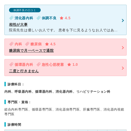
体調不良の口コミ
消化器内科
体調不良
4.5
相性が大事
院長先生は優しいお人です。 患者を下に見るようなお人ではありません。 全然偉ぶることはなく、何を聞いても安心な感じを受けます。 また実際にこちらの質問に面倒くさがらずに答えて下さりま
内科
糖尿病
4.5
糖尿病で月一ペースで通院
循環器内科
急性心筋梗塞
1.0
二度と行きません
診療科目：
内科、呼吸器内科、循環器内科、消化器内科、リハビリテーション科
専門医・資格：
総合内科専門医、循環器専門医、消化器病専門医、肝臓専門医、消化器内視鏡
専門医
診療時間