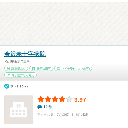
金沢赤十字病院
石川県金沢市三馬
駐車場あり
電子決済可
マイナ受付
(スマホ可)
電子処方せん対応
朝（8:30〜）
3.97
11件
アクセス数 7月:
367
| 6月:
425