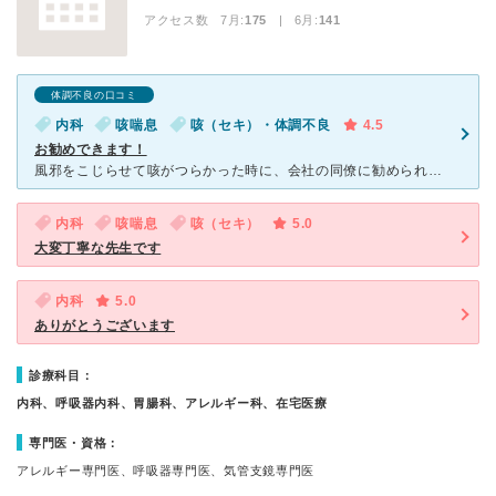
アクセス数 7月:
175
| 6月:
141
体調不良の口コミ
内科
咳喘息
咳（セキ）・体調不良
4.5
お勧めできます！
風邪をこじらせて咳がつらかった時に、会社の同僚に勧められ受診しました。 仕事帰りだったので病院に着いたのは終わり間際でしたが、１０分くらいの待ち時間で診察してもらえたと思います。 待合室、受付はア
内科
咳喘息
咳（セキ）
5.0
大変丁寧な先生です
内科
5.0
ありがとうございます
診療科目：
内科、呼吸器内科、胃腸科、アレルギー科、在宅医療
専門医・資格：
アレルギー専門医、呼吸器専門医、気管支鏡専門医