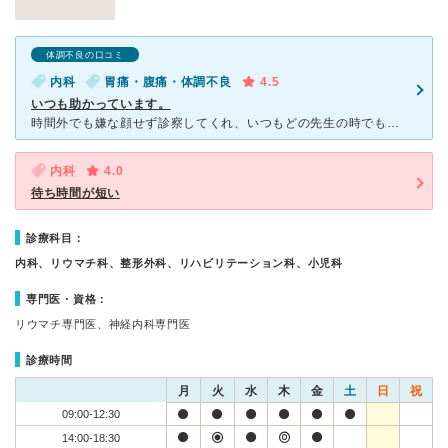
体調不良の口コミ
内科
胃痛・腹痛・体調不良
4.5
いつも助かっています。
時間外でも嫌な顔せず診察してくれ、いつもどの先生の時でも親身に話を聞いてくれます。 必要な時には引き止めず、すぐに大きい病院を紹介してくれます。 他院でクローン病の疑いがあると言われ、でも内視
内科
4.0
待ち時間が短い
診療科目：
内科、リウマチ科、整形外科、リハビリテーション科、小児科
専門医・資格：
リウマチ専門医、神経内科専門医
診療時間
月
火
水
木
金
土
日
祝
09:00-12:30
14:00-18:30