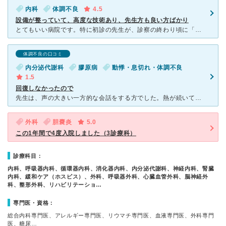
内科
体調不良
4.5
設備が整っていて、高度な技術あり、先生方も良い方ばかり
とてもいい病院です。特に初診の先生が、診察の終わり頃に「何か話し忘れていることはありませんか？」と何度も聞いてくださったのには感動しました。 電子カルテのシステムがとても優れていて、画像診断などもワ
体調不良の口コミ
内分泌代謝科
膠原病
動悸・息切れ・体調不良
1.5
回復しなかったので
先生は、声の大きい一方的な会話をする方でした。熱が続いているのに、そんな人も稀にいますとのこと。親身になってくれているような口調で、仕事やめて家で寝ていてくださいと言われました。生活できないじゃないか
外科
胆嚢炎
5.0
この1年間で4度入院しました（3診療科）
診療科目：
内科、呼吸器内科、循環器内科、消化器内科、内分泌代謝科、神経内科、腎臓
内科、緩和ケア（ホスピス）、外科、呼吸器外科、心臓血管外科、脳神経外
科、整形外科、リハビリテーショ…
専門医・資格：
総合内科専門医、アレルギー専門医、リウマチ専門医、血液専門医、外科専門
医、糖尿…