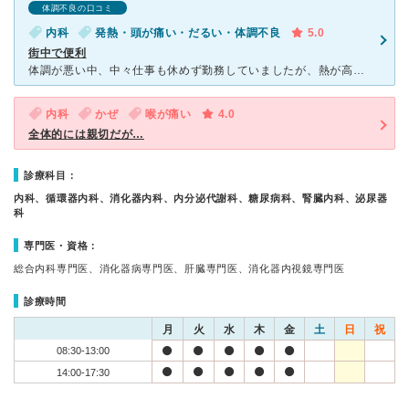
体調不良の口コミ
内科
発熱・頭が痛い・だるい・体調不良
5.0
街中で便利
体調が悪い中、中々仕事も休めず勤務していましたが、熱が高くなりそうで早退した際に行きました。 ビジネス街の真ん中にあり、付近でお仕事されている方には、立地的にとても便利だと思います。 自分
内科
かぜ
喉が痛い
4.0
全体的には親切だが…
診療科目：
内科、循環器内科、消化器内科、内分泌代謝科、糖尿病科、腎臓内科、泌尿器
科
専門医・資格：
総合内科専門医、消化器病専門医、肝臓専門医、消化器内視鏡専門医
診療時間
月
火
水
木
金
土
日
祝
08:30-13:00
14:00-17:30