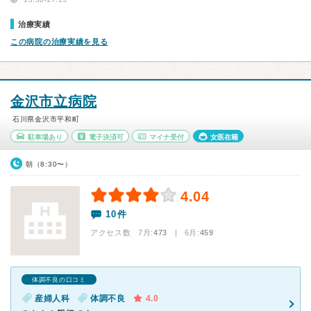
治療実績
この病院の治療実績を見る
金沢市立病院
石川県金沢市平和町
駐車場あり
電子決済可
マイナ受付
女医在籍
朝（8:30〜）
4.04
10件
アクセス数 7月:
473
| 6月:
459
体調不良の口コミ
産婦人科
体調不良
4.0