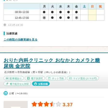
月
火
水
木
金
土
日
祝
08:30-12:00
12:45-17:00
12:45-16:30
治療実績
この病院の治療実績を見る
おりた内科クリニック おなかとカメラと糖
尿病 金沢院
石川県野々市市御経塚（野々市駅（IRいしかわ鉄道線））
駐車場あり
電子決済可
ネット予約
マイナ受付
(スマホ可)
電子処方せん対応
女医在籍
土曜（〜16:00）
3.37