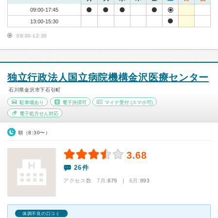
09:00-17:45
13:00-15:30
09:00-12:30
独立行政法人国立病院機構金沢医療センター
石川県金沢市下石引町
駐車場あり
電子決済可
マイナ受付
(スマホ可)
電子処方せん対応
朝（8:30〜）
3.68
26件
アクセス数 7月:
879
| 6月:
893
体調不良の口コミ