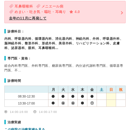
耳鼻咽喉科
メニエール病
めまい・吐き気・嘔吐・耳鳴り
4.0
去年の11月に再発して
診療科目：
内科、呼吸器内科、循環器内科、消化器内科、神経内科、外科、呼吸器外科、
脳神経外科、整形外科、形成外科、美容外科、リハビリテーション科、皮膚
科、泌尿器科、眼科、耳鼻咽喉科…
専門医・資格：
総合内科専門医、外科専門医、糖尿病専門医、内分泌代謝科専門医、循環器専
門医、不…
診療時間
月
火
水
木
金
土
日
祝
08:30-12:30
13:30-17:00
14:00-16:00
14:00-17:00
治療実績
この病院の治療実績を見る