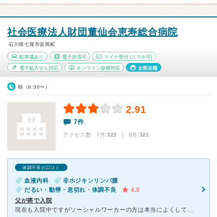
社会医療法人財団董仙会恵寿総合病院
石川県七尾市富岡町
駐車場あり
電子決済可
マイナ受付
(スマホ可)
電子処方せん対応
オンライン診療対応
女医在籍
朝（8:30〜）
2.91
7件
アクセス数 7月:
323
| 6月:
321
体調不良の口コミ
血液内科
非ホジキンリンパ腫
だるい・動悸・息切れ・体調不良
4.0
父が癌で入院
現在も入院中ですがソーシャルワーカーの方は本当によくして下さり、大変親身になって下さりました。 何度も打ち合わせしたり 状況が変わっても、嫌な顔１つなく、その都度 全力で対応してくださり感謝して