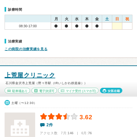
診療時間
月
火
水
木
金
土
日
祝
08:30-17:00
治療実績
この病院の治療実績を見る
上荒屋クリニック
石川県金沢市上荒屋（野々市駅（IRいしかわ鉄道線））
駐車場あり
電子決済可
マイナ受付
(スマホ可)
女医在籍
土曜（〜12:30）
3.62
2件
アクセス数 7月:
146
| 6月:
76