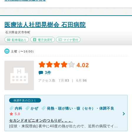
医療法人社団晃樹会 石田病院
石川県金沢市寺町
駐車場あり
電子決済可
マイナ受付
土曜（〜16:00）
4.02
3件
アクセス数 7月:
83
| 6月:
96
体調不良の口コミ
内科
かぜ
発熱・頭が痛い・咳（セキ）・体調不良
5.0
セカンドオピニオンのつもりが。。。
[症状・来院理由] 夜中に40度の熱が出たので、近所の病院でインフルエンザの検査をして頂きました。結果インフルエンザではなく、髄膜炎の恐れがありますと診断されました。その病院から招待状を発行していた