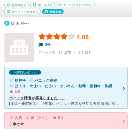
駐車場あり
電子決済可
マイナ受付
(スマホ可)
オンライン診療対応
女医在籍
朝（8:30〜）
4.06
3件
アクセス数 7月:
278
| 6月:
277
体調不良の口コミ
精神科
パニック障害
ほてり・めまい・だるい・けいれん・動悸・息切れ・体調不良・寝つきが悪い・不眠・気が滅入る・不安
5.0
パニック障害が再発しました…。
[症状・来院理由] 2年前にパニック障害を発症し夜間時間に診察してくれた時は番う先生でしたが、ちょうど精神科の先生だったので、早く病名が分かりました。ここ2年間は発作も起きず安心していたのですが、
内科
咳（セキ）
5.0
丁寧です