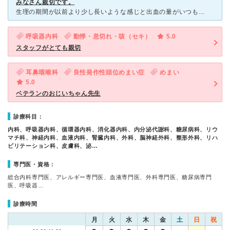
みなさん親切です。
生理の期間が以前より少し長いような感じと出血の量がいつもより多く感じたので、 母がよく市立病院に通っていたので、自分も市立病院の婦人科に通っています。 病院につく時間が遅くなると診察まで長く待つこ
呼吸器内科
動悸・息切れ・咳（セキ）
5.0
スタッフがとても親切
耳鼻咽喉科
良性発作性頭位めまい症
めまい
5.0
ベテランのおじいちゃん先生
診療科目：
内科、呼吸器内科、循環器内科、消化器内科、内分泌代謝科、糖尿病科、リウ
マチ科、神経内科、血液内科、腎臓内科、外科、脳神経外科、整形外科、リハ
ビリテーション科、皮膚科、泌…
専門医・資格：
総合内科専門医、アレルギー専門医、血液専門医、外科専門医、糖尿病専門
医、呼吸器…
診療時間
月
火
水
木
金
土
日
祝