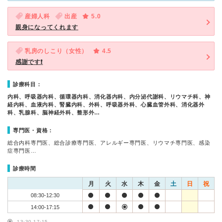
産婦人科
出産
5.0
親身になってくれます
乳房のしこり（女性）
4.5
感謝です❗
診療科目：
内科、呼吸器内科、循環器内科、消化器内科、内分泌代謝科、リウマチ科、神
経内科、血液内科、腎臓内科、外科、呼吸器外科、心臓血管外科、消化器外
科、乳腺科、脳神経外科、整形外…
専門医・資格：
総合内科専門医、総合診療専門医、アレルギー専門医、リウマチ専門医、感染
症専門医…
診療時間
月
火
水
木
金
土
日
祝
08:30-12:30
14:00-17:15
13:30-17:15