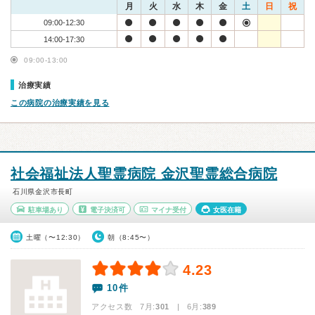
月
火
水
木
金
土
日
祝
09:00-12:30
14:00-17:30
09:00-13:00
治療実績
この病院の治療実績を見る
社会福祉法人聖霊病院 金沢聖霊総合病院
石川県金沢市長町
駐車場あり
電子決済可
マイナ受付
女医在籍
土曜（〜12:30）
朝（8:45〜）
4.23
10件
アクセス数 7月:
301
| 6月:
389