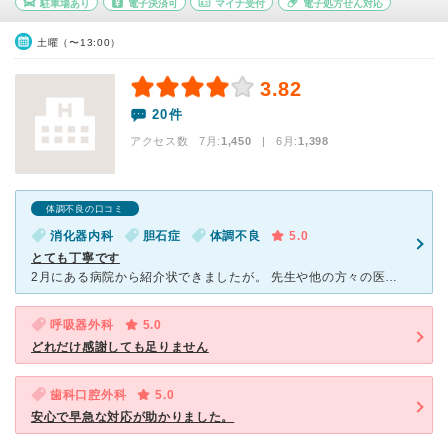
駐車場あり
電子決済可
マイナ受付
電子処方せん対応
土曜（〜13:00）
3.82
20件
アクセス数 7月:
1,450
| 6月:
1,398
体調不良の口コミ
消化器内科
胆石症
体調不良
5.0
とても丁寧です
2月にある病院から紹介状できましたが。 先生や他の方々の医療チームは抜群なチームワークでた胆石をとってもらいました。 環境が整っていて、もし手術が大変になっても最大限で頑張りますと言ってくださ
呼吸器外科
5.0
どれだけ感謝しても足りません
歯科口腔外科
5.0
安心で早急な対応が助かりました。