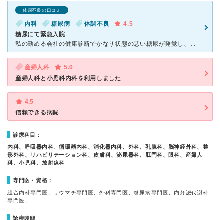
体調不良の口コミ
内科
糖尿病
体調不良
4.5
糖尿にて緊急入院
私の勤める会社の健康診断でかなり状態の悪い糖尿が発覚し、緊急入院が必要となりました。初めての入院で勝手も分からずかなり不安でしたが、ドクター始め看護師さんもとても親切丁寧で安心しました。ドクターは頻繁
産婦人科
5.0
産婦人科と小児科内科を利用しました
4.5
信頼できる病院
診療科目：
内科、呼吸器内科、循環器内科、消化器内科、外科、乳腺科、脳神経外科、整
形外科、リハビリテーション科、皮膚科、泌尿器科、肛門科、眼科、産婦人
科、小児科、放射線科
専門医・資格：
総合内科専門医、リウマチ専門医、外科専門医、糖尿病専門医、内分泌代謝科
専門医、…
診療時間