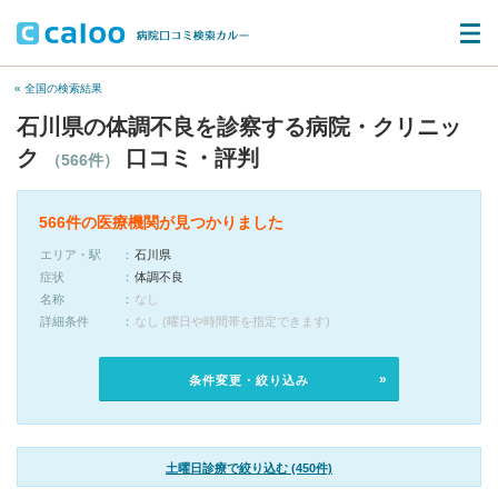
« 全国の検索結果
石川県の体調不良を診察する病院・クリニッ
ク
口コミ・評判
（566件）
566件の医療機関が見つかりました
エリア・駅
石川県
症状
体調不良
名称
なし
詳細条件
なし (曜日や時間帯を指定できます)
条件変更・絞り込み
土曜日診療で絞り込む (450件)