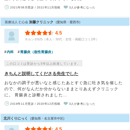
2021年08月受診 / 2021年11月投稿
3人が参考になった
加藤クリニック
医療法人 仁心会
(愛知県・愛西市)
4.5
ネルンボ625（本人・30代・女性・掲載口コミ2件）
内科
胃腸炎（急性胃腸炎）
この口コミは受診から5年以上経過しています。
きちんと説明してくださる先生でした
おなかの調子が悪いなと感じたあとすぐ急に吐き気を催した
ので、何がなんだか分からないままとりあえずクリニック
に。 胃腸炎と診断されました…
2019年11月受診 / 2020年12月投稿
3人が参考になった
北川くりにっく
(愛知県・名古屋市中区)
4.5