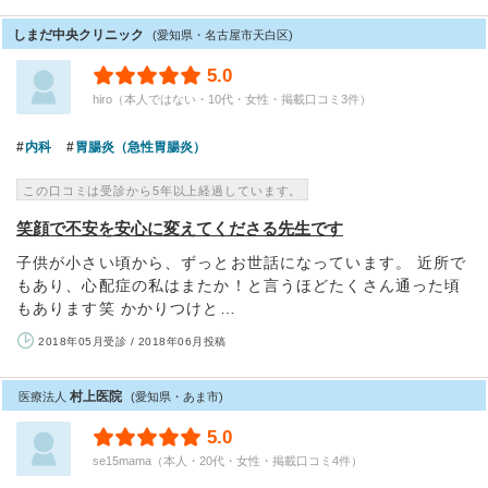
しまだ中央クリニック
(愛知県・名古屋市天白区)
5.0
hiro（本人ではない・10代・女性・掲載口コミ3件）
内科
胃腸炎（急性胃腸炎）
この口コミは受診から5年以上経過しています。
笑顔で不安を安心に変えてくださる先生です
子供が小さい頃から、ずっとお世話になっています。 近所で
もあり、心配症の私はまたか！と言うほどたくさん通った頃
もあります笑 かかりつけと…
2018年05月受診 / 2018年06月投稿
村上医院
医療法人
(愛知県・あま市)
5.0
se15mama（本人・20代・女性・掲載口コミ4件）