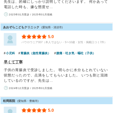
先生は、的確にしっかり説明してくださいます。 何かあって
電話した時も、嫌な態度せ…
2025年01月受診 / 2025年01月投稿
あおぞらこどもクリニック
(愛知県・清須市)
5.0
パウロウニア007（本人ではない・5〜10歳・女性・掲載口コミ7件）
小児科
胃腸炎（急性胃腸炎）
腹痛・吐き気・嘔吐（子供）
早くて丁寧
子供の胃腸炎で受診しました。 明らかに水分もとれていない
状態だったので、点滴をしてもらいました。 いつも割と混雑
しているのですが、先生は…
2024年12月受診 / 2025年01月投稿
松岡医院
(愛知県・豊橋市)
5.0