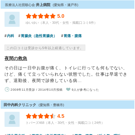
井上病院
医療法人社団順心会
(愛知県・瀬戸市)
5.0
ゆいゆい（本人・30代・女性・掲載口コミ6件）
内科
胃腸炎（急性胃腸炎）
胃痛・腹痛
この口コミは受診から5年以上経過しています。
夜間の救急
その日は一日中お腹が痛く、トイレに行っても何もでない、
けど、痛くて立っていられない状態でした。仕事は早退でき
ず、退勤後、夜間で診療している病…
2008年11月受診 / 2014年10月投稿
9人が参考になった
田中内科クリニック
(愛知県・豊橋市)
4.5
トパーズ468（本人・30代・女性・掲載口コミ24件）