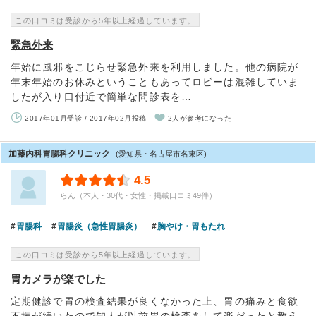
この口コミは受診から5年以上経過しています。
緊急外来
年始に風邪をこじらせ緊急外来を利用しました。他の病院が
年末年始のお休みということもあってロビーは混雑していま
したが入り口付近で簡単な問診表を…
2017年01月受診 / 2017年02月投稿
2人が参考になった
加藤内科胃腸科クリニック
(愛知県・名古屋市名東区)
4.5
らん（本人・30代・女性・掲載口コミ49件）
胃腸科
胃腸炎（急性胃腸炎）
胸やけ・胃もたれ
この口コミは受診から5年以上経過しています。
胃カメラが楽でした
定期健診で胃の検査結果が良くなかった上、胃の痛みと食欲