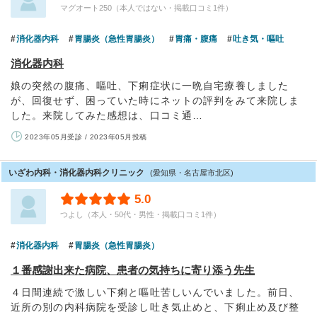
マグオート250（本人ではない・掲載口コミ1件）
消化器内科
胃腸炎（急性胃腸炎）
胃痛・腹痛
吐き気・嘔吐
消化器内科
娘の突然の腹痛、嘔吐、下痢症状に一晩自宅療養しました
が、回復せず、困っていた時にネットの評判をみて来院しま
した。来院してみた感想は、口コミ通…
2023年05月受診 / 2023年05月投稿
いざわ内科・消化器内科クリニック
(愛知県・名古屋市北区)
5.0
つよし（本人・50代・男性・掲載口コミ1件）
消化器内科
胃腸炎（急性胃腸炎）
１番感謝出来た病院、患者の気持ちに寄り添う先生
４日間連続で激しい下痢と嘔吐苦しいんでいました。前日、
近所の別の内科病院を受診し吐き気止めと、下痢止め及び整