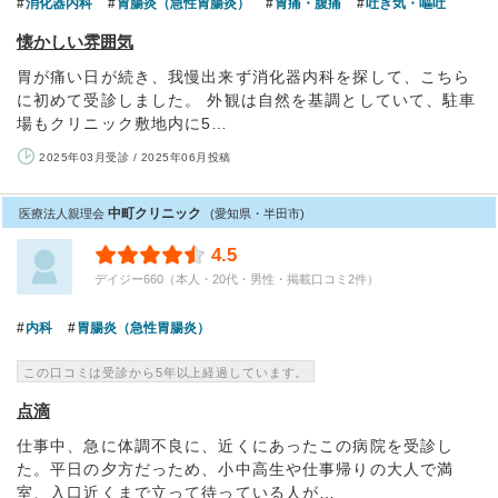
消化器内科
胃腸炎（急性胃腸炎）
胃痛・腹痛
吐き気・嘔吐
懐かしい雰囲気
胃が痛い日が続き、我慢出来ず消化器内科を探して、こちら
に初めて受診しました。 外観は自然を基調としていて、駐車
場もクリニック敷地内に5…
2025年03月受診 / 2025年06月投稿
中町クリニック
医療法人親理会
(愛知県・半田市)
4.5
デイジー660（本人・20代・男性・掲載口コミ2件）
内科
胃腸炎（急性胃腸炎）
この口コミは受診から5年以上経過しています。
点滴
仕事中、急に体調不良に、近くにあったこの病院を受診し
た。平日の夕方だっため、小中高生や仕事帰りの大人で満
室、入口近くまで立って待っている人が…