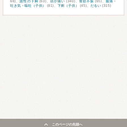
68)、
急性の下痢
(63)、
頭が痛い
(340)、
食欲不振
(65)、
腹痛・
吐き気・嘔吐（子供）
(81)、
下痢（子供）
(45)、
だるい
(315)
このページの先頭へ