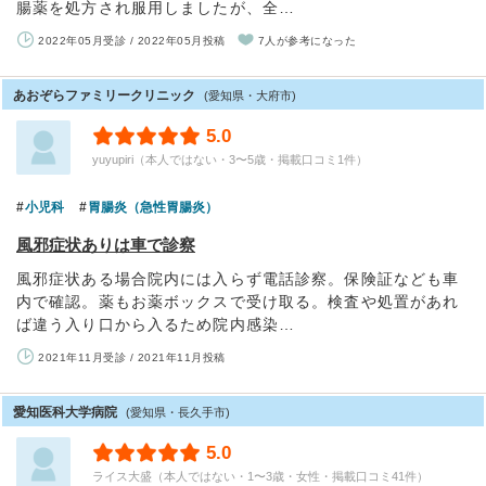
腸薬を処方され服用しましたが、全…
2022年05月受診 / 2022年05月投稿
7人が参考になった
あおぞらファミリークリニック
(愛知県・大府市)
5.0
yuyupiri（本人ではない・3〜5歳・掲載口コミ1件）
小児科
胃腸炎（急性胃腸炎）
風邪症状ありは車で診察
風邪症状ある場合院内には入らず電話診察。保険証なども車
内で確認。薬もお薬ボックスで受け取る。検査や処置があれ
ば違う入り口から入るため院内感染…
2021年11月受診 / 2021年11月投稿
愛知医科大学病院
(愛知県・長久手市)
5.0
ライス大盛（本人ではない・1〜3歳・女性・掲載口コミ41件）