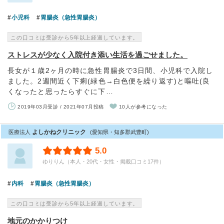
小児科
胃腸炎（急性胃腸炎）
この口コミは受診から5年以上経過しています。
ストレスが少なく入院付き添い生活を過ごせました。
長女が１歳2ヶ月の時に急性胃腸炎で3日間、小児科で入院し
ました。2週間近く下痢(緑色→白色便を繰り返す)と嘔吐(良
くなったと思ったらすぐに下…
2019年03月受診 / 2021年07月投稿
10人が参考になった
よしかねクリニック
医療法人
(愛知県・知多郡武豊町)
5.0
ゆりりん（本人・20代・女性・掲載口コミ17件）
内科
胃腸炎（急性胃腸炎）
この口コミは受診から5年以上経過しています。
地元のかかりつけ