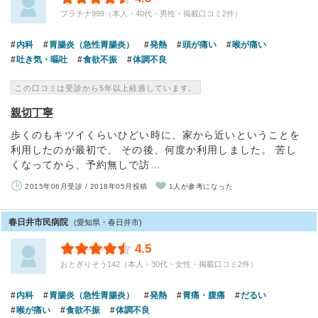
プラチナ999（本人・40代・男性・掲載口コミ2件）
内科
胃腸炎（急性胃腸炎）
発熱
頭が痛い
喉が痛い
吐き気・嘔吐
食欲不振
体調不良
この口コミは受診から5年以上経過しています。
親切丁寧
歩くのもキツイくらいひどい時に、家から近いということを
利用したのが最初で、 その後、何度か利用しました。 苦し
くなってから、予約無しで訪…
2015年06月受診 / 2018年05月投稿
1人が参考になった
春日井市民病院
(愛知県・春日井市)
4.5
おとぎりそう142（本人・30代・女性・掲載口コミ2件）
内科
胃腸炎（急性胃腸炎）
発熱
胃痛・腹痛
だるい
喉が痛い
食欲不振
体調不良