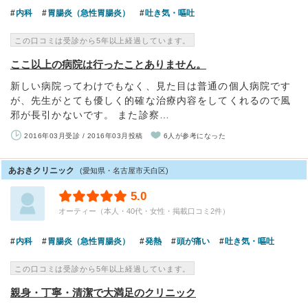
内科
胃腸炎（急性胃腸炎）
吐き気・嘔吐
この口コミは受診から5年以上経過しています。
ここ以上の病院は行ったことありません。
新しい病院ってわけでもなく、見た目は普通の個人病院です
が、先生がとても優しく的確な治療内容をしてくれるので風
邪が長引かないです。 また診察…
2016年03月受診 / 2016年03月投稿
6人が参考になった
あおきクリニック
(愛知県・名古屋市天白区)
5.0
オーティー（本人・40代・女性・掲載口コミ2件）
内科
胃腸炎（急性胃腸炎）
発熱
頭が痛い
吐き気・嘔吐
この口コミは受診から5年以上経過しています。
親身・丁寧・清潔で大満足のクリニック