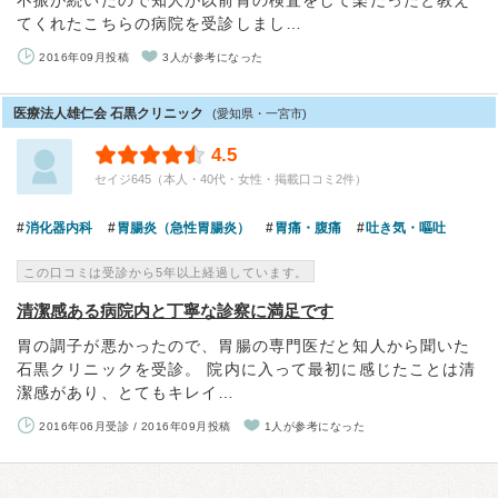
不振が続いたので知人が以前胃の検査をして楽だったと教え
てくれたこちらの病院を受診しまし…
2016年09月投稿
3人が参考になった
医療法人雄仁会 石黒クリニック
(愛知県・一宮市)
4.5
セイジ645（本人・40代・女性・掲載口コミ2件）
消化器内科
胃腸炎（急性胃腸炎）
胃痛・腹痛
吐き気・嘔吐
この口コミは受診から5年以上経過しています。
清潔感ある病院内と丁寧な診察に満足です
胃の調子が悪かったので、胃腸の専門医だと知人から聞いた
石黒クリニックを受診。 院内に入って最初に感じたことは清
潔感があり、とてもキレイ…
2016年06月受診 / 2016年09月投稿
1人が参考になった