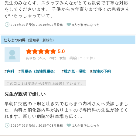
先生のみならず、スタッフみんながとても親切で丁寧な対応
をしてくださいます。 子供からお年寄りまで多くの患者さん
がいらっしゃっていて、 …
2016年02月受診 / 2016年02月投稿
5人が参考になった
むらまつ内科
(愛知県・新城市)
5.0
あやね（本人・20代・女性・掲載口コミ11件）
内科
胃腸炎（急性胃腸炎）
吐き気・嘔吐
急性の下痢
この口コミは受診から5年以上経過しています。
先生が親切で優しい
早朝に突然の下痢と吐き気でむらまつ内科さんへ受診しまし
た、内科と消化器内科がありますので専門科の先生が診てく
れます。新しい病院で駐車場も広く…
2015年02月受診 / 2015年03月投稿
1人が参考になった