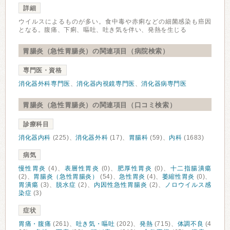
詳細
ウイルスによるものが多い。食中毒や赤痢などの細菌感染も癌因
となる。腹痛、下痢、嘔吐、吐き気を伴い、発熱を生じる
胃腸炎（急性胃腸炎）の関連項目（病院検索）
専門医・資格
消化器外科専門医
、
消化器内視鏡専門医
、
消化器病専門医
胃腸炎（急性胃腸炎）の関連項目（口コミ検索）
診療科目
消化器内科
(225)、
消化器外科
(17)、
胃腸科
(59)、
内科
(1683)
病気
慢性胃炎
(4)、
表層性胃炎
(0)、
肥厚性胃炎
(0)、
十二指腸潰瘍
(2)、
胃腸炎（急性胃腸炎）
(54)、
急性胃炎
(4)、
萎縮性胃炎
(0)、
胃潰瘍
(3)、
脱水症
(2)、
内因性急性胃腸炎
(2)、
ノロウイルス感
染症
(3)
症状
胃痛・腹痛
(261)、
吐き気・嘔吐
(202)、
発熱
(715)、
体調不良
(4