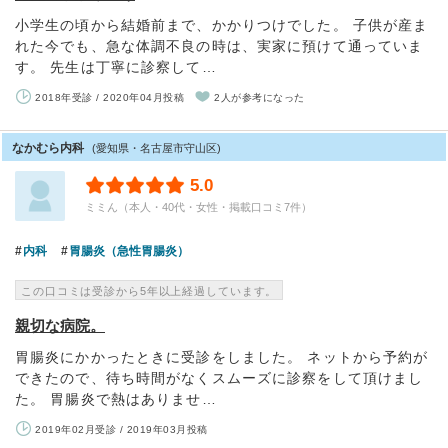
小学生の頃から結婚前まで、かかりつけでした。 子供が産ま
れた今でも、急な体調不良の時は、実家に預けて通っていま
す。 先生は丁寧に診察して…
2018年受診 / 2020年04月投稿
2人が参考になった
なかむら内科
(愛知県・名古屋市守山区)
5.0
ミミん（本人・40代・女性・掲載口コミ7件）
内科
胃腸炎（急性胃腸炎）
この口コミは受診から5年以上経過しています。
親切な病院。
胃腸炎にかかったときに受診をしました。 ネットから予約が
できたので、待ち時間がなくスムーズに診察をして頂けまし
た。 胃腸炎で熱はありませ…
2019年02月受診 / 2019年03月投稿