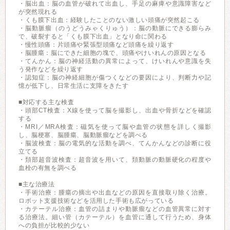
・脳出血：脳の血管が破れて出血し、手足の麻痺や意識障害など
が突然現れる
・くも膜下出血：経験したことのない激しい頭痛が突然起こる
・脳動脈瘤（のうどうみゃくりゅう）：脳の動脈にできる膨らみ
で、破裂すると「くも膜下出血」となり命に関わる
・慢性頭痛：片頭痛や緊張型頭痛など頭痛を繰り返す
・脳腫瘍：脳にできた細胞の塊で、頭痛やけいれんの原因となる
・てんかん：脳の神経活動の異常によって、けいれんや意識を失
う発作などを繰り返す
・認知症：脳の神経細胞が傷つくなどの要因により、判断力や記
憶が低下し、日常生活に支障をきたす
■対応する主な検査
・頭部CT検査：X線を使って脳を撮影し、出血や骨折などを確認
する
・MRI／MRA検査：磁気を使って脳や血管の状態を詳しく撮影
し、脳梗塞、脳腫瘍、脳動脈瘤などを調べる
・脳波検査：脳の電気的な活動を調べ、てんかんなどの診断に役
立てる
・頚部超音波検査：超音波を用いて、頚動脈の動脈硬化の程度や
血栓の有無を調べる
■主な治療法
・手術治療：腫瘍の摘出や出血などの原因を直接取り除く治療。
ロボット支援技術などを活用した手術も広がっている
・カテーテル治療：血管の詰まりや動脈瘤などの血管異常に対す
る治療法。細い管（カテーテル）を血管に通して行うため、身体
への負担が比較的少ない