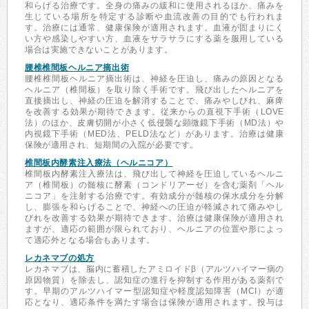
和らげる治療です。全身の痛みの緩和に使用されるほか、痛みを
生じている場所を特定する診断や血流改善の目的でも行われま
す。治療には通常、健康保険が適用されます。血液が固まりにく
い方や感染しやすい方、血液をサラサラにする薬を服用している
場合は実施できないことがあります。
腰椎椎間板ヘルニア摘出術
腰椎椎間板ヘルニア摘出術は、神経を圧迫し、痛みの原因となる
ヘルニア（椎間板）を取り除く手術です。飛び出したヘルニアを
直接摘出し、神経の圧迫を解消することで、痛みやしびれ、麻痺
を改善する効果が期待できます。従来からの直視下手術（LOVE
法）のほか、皮膚切開が小さく低侵襲な顕微鏡下手術（MD法）や
内視鏡下手術（MED法、PELD法など）があります。治療は健康
保険が適用され、短期間の入院が必要です。
椎間板内酵素注入療法（ヘルニコア）
椎間板内酵素注入療法は、飛び出して神経を圧迫しているヘルニ
ア（椎間板）の髄核に酵素（コンドリアーゼ）を含む薬剤「ヘル
ニコア」を注射する治療です。有効成分が髄核の保水成分を分解
し、膨張を和らげることで、神経への圧迫が軽減されて痛みやし
びれを改善する効果が期待できます。治療は健康保険が適用され
ますが、適応の範囲が限られており、ヘルニアの位置や形によっ
て適応外となる場合もあります。
レカネマブの処方
レカネマブは、脳内に蓄積したアミロイドβ（アルツハイマー病の
原因物質）を除去し、認知症の進行を抑制する作用がある薬剤で
す。早期のアルツハイマー型認知症や軽度認知障害（MCI）が適
応となり、適応条件を満たす場合は保険が適用されます。投与は