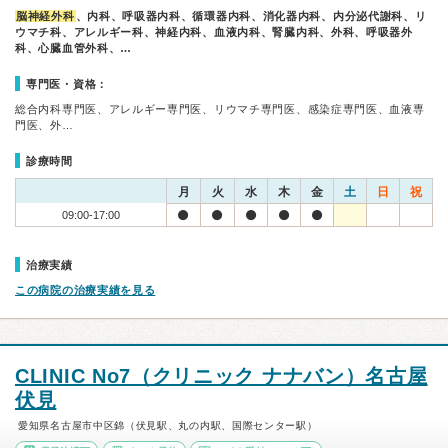
脳神経外科
、内科、呼吸器内科、循環器内科、消化器内科、内分泌代謝科、リ
ウマチ科、アレルギー科、神経内科、血液内科、腎臓内科、外科、呼吸器外
科、心臓血管外科、…
専門医・資格：
総合内科専門医、アレルギー専門医、リウマチ専門医、感染症専門医、血液専
門医、外…
診療時間
月
火
水
木
金
土
日
祝
09:00-17:00
治療実績
この病院の治療実績を見る
CLINIC No7（クリニック ナナバン）名古屋
伏見
愛知県名古屋市中区錦（伏見駅、丸の内駅、国際センター駅）