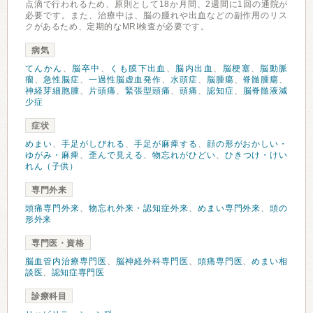
点滴で行われるため、原則として18か月間、2週間に1回の通院が
必要です。また、治療中は、脳の腫れや出血などの副作用のリス
クがあるため、定期的なMRI検査が必要です。
病気
てんかん
、
脳卒中
、
くも膜下出血
、
脳内出血
、
脳梗塞
、
脳動脈
瘤
、
急性脳症
、
一過性脳虚血発作
、
水頭症
、
脳腫瘍
、
脊髄腫瘍
、
神経芽細胞腫
、
片頭痛
、
緊張型頭痛
、
頭痛
、
認知症
、
脳脊髄液減
少症
症状
めまい
、
手足がしびれる
、
手足が麻痺する
、
顔の形がおかしい・
ゆがみ・麻痺
、
歪んで見える
、
物忘れがひどい
、
ひきつけ・けい
れん（子供）
専門外来
頭痛専門外来
、
物忘れ外来・認知症外来
、
めまい専門外来
、
頭の
形外来
専門医・資格
脳血管内治療専門医
、
脳神経外科専門医
、
頭痛専門医
、
めまい相
談医
、
認知症専門医
診療科目