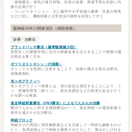
・薬物療法：病気の進行抑制、症状の改善、再発予防を目的に内
服や点滴で行う
・リハビリテーション：主に脳卒中や手術後の麻痺・言葉の障害
などに対し、機能回復と日常生活の維持を目指して行う
脳神経外科の関連項目（病院検索）
診療・治療法
ブラッドパッチ療法（脳脊髄液減少症）
患部近くの硬膜外側に自分の静脈血液を注入することで硬膜の漏
出部位を塞ぐ方法。
ボツリヌストキシン（片頭痛）
ボトックスを筋肉に注射することで、頭痛の痛みを取る治療法。
保険適用外。
光トポグラフィー
光トポグラフィー検査とは、頭の血流を測定することにより、う
つ、双極性障害（躁うつ）、統合失調症などの疾患があるかどう
かを調べる検査。
迷走神経刺激療法（VNS療法）によるてんかんの治療
難治てんかんに対する補助療法の一つ。迷走神経への電気刺激で
発作を減少させる治療法。
神経ブロック
神経やその周辺に局所麻酔薬などを注射して一時的な麻酔をかけ
たり、高周波熱などで神経を麻痺させたりして、痛みやしびれを