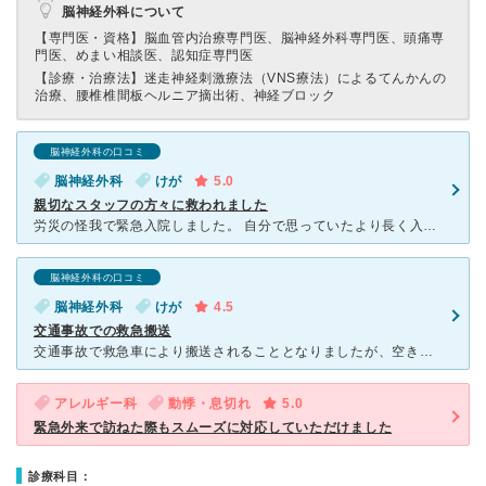
脳神経外科について
【専門医・資格】
脳血管内治療専門医、脳神経外科専門医、頭痛専
門医、めまい相談医、認知症専門医
【診療・治療法】
迷走神経刺激療法（VNS療法）によるてんかんの
治療、腰椎椎間板ヘルニア摘出術、神経ブロック
脳神経外科の口コミ
脳神経外科
けが
5.0
親切なスタッフの方々に救われました
労災の怪我で緊急入院しました。 自分で思っていたより長く入院になってしまい、事情はどうあれ繁忙期に仕事を長く休まなくてはならず、落ち込んでいましたが、医師も看護師さんたちも皆親切で、手すきの時は話も
脳神経外科の口コミ
脳神経外科
けが
4.5
交通事故での救急搬送
交通事故で救急車により搬送されることとなりましたが、空き状況により、事故現場から約20分の名古屋医療センターに運ばれました。 入院を必要とする状況となり、約2週間入院。入院中の状況報告となります。
アレルギー科
動悸・息切れ
5.0
緊急外来で訪ねた際もスムーズに対応していただけました
診療科目：