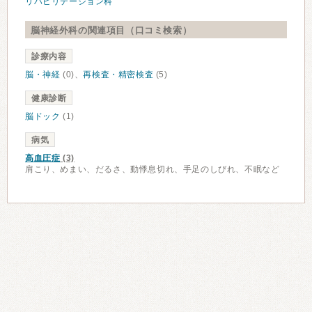
リハビリテーション科
脳神経外科の関連項目（口コミ検索）
診療内容
脳・神経
(0)、
再検査・精密検査
(5)
健康診断
脳ドック
(1)
病気
高血圧症
(3)
肩こり、めまい、だるさ、動悸息切れ、手足のしびれ、不眠など