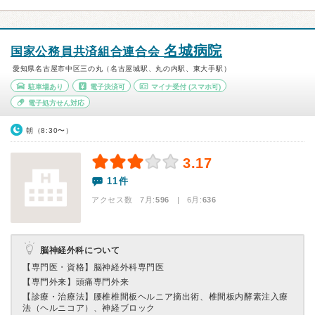
名城病院
国家公務員共済組合連合会
愛知県名古屋市中区三の丸（名古屋城駅、丸の内駅、東大手駅）
駐車場あり
電子決済可
マイナ受付
(スマホ可)
電子処方せん対応
朝（8:30〜）
3.17
11件
アクセス数 7月:
596
| 6月:
636
脳神経外科について
【専門医・資格】
脳神経外科専門医
【専門外来】
頭痛専門外来
【診療・治療法】
腰椎椎間板ヘルニア摘出術、椎間板内酵素注入療
法（ヘルニコア）、神経ブロック