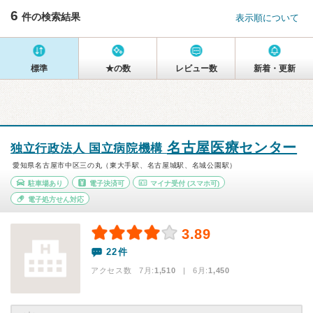
6
件の検索結果
表示順について
標準
★の数
レビュー数
新着・更新
名古屋医療センター
独立行政法人 国立病院機構
愛知県名古屋市中区三の丸（東大手駅、名古屋城駅、名城公園駅）
駐車場あり
電子決済可
マイナ受付
(スマホ可)
電子処方せん対応
3.89
22件
アクセス数 7月:
1,510
| 6月:
1,450