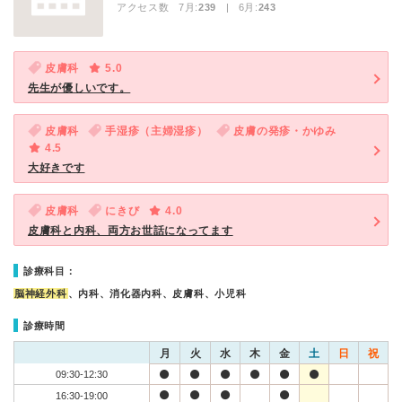
アクセス数 7月:
239
| 6月:
243
皮膚科
5.0
先生が優しいです。
皮膚科
手湿疹（主婦湿疹）
皮膚の発疹・かゆみ
4.5
大好きです
皮膚科
にきび
4.0
皮膚科と内科、両方お世話になってます
診療科目：
脳神経外科
、内科、消化器内科、皮膚科、小児科
診療時間
月
火
水
木
金
土
日
祝
09:30-12:30
16:30-19:00