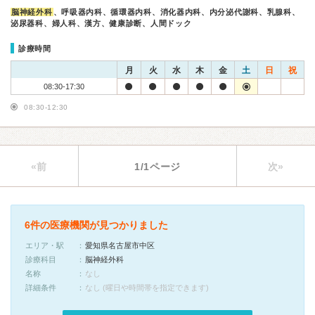
脳神経外科
、呼吸器内科、循環器内科、消化器内科、内分泌代謝科、乳腺科、
泌尿器科、婦人科、漢方、健康診断、人間ドック
診療時間
月
火
水
木
金
土
日
祝
08:30-17:30
08:30-12:30
«前
1/1ページ
次»
6件の医療機関が見つかりました
エリア・駅
愛知県名古屋市中区
診療科目
脳神経外科
名称
なし
詳細条件
なし (曜日や時間帯を指定できます)