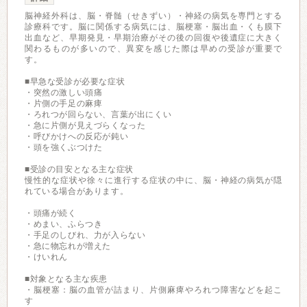
脳神経外科は、脳・脊髄（せきずい）・神経の病気を専門とする
診療科です。脳に関係する病気には、脳梗塞・脳出血・くも膜下
出血など、早期発見・早期治療がその後の回復や後遺症に大きく
関わるものが多いので、異変を感じた際は早めの受診が重要で
す。
■早急な受診が必要な症状
・突然の激しい頭痛
・片側の手足の麻痺
・ろれつが回らない、言葉が出にくい
・急に片側が見えづらくなった
・呼びかけへの反応が鈍い
・頭を強くぶつけた
■受診の目安となる主な症状
慢性的な症状や徐々に進行する症状の中に、脳・神経の病気が隠
れている場合があります。
・頭痛が続く
・めまい、ふらつき
・手足のしびれ、力が入らない
・急に物忘れが増えた
・けいれん
■対象となる主な疾患
・脳梗塞：脳の血管が詰まり、片側麻痺やろれつ障害などを起こ
す