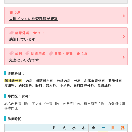
5.0
人間ドックに検査種類が豊富
整形外科
5.0
感謝しています
産科
切迫早産
胃痛・腹痛
4.5
先生はいい方です
診療科目：
脳神経外科
、内科、循環器内科、神経内科、外科、心臓血管外科、整形外科、
皮膚科、泌尿器科、眼科、婦人科、小児科、歯科口腔外科、放射線科
専門医・資格：
総合内科専門医、アレルギー専門医、外科専門医、糖尿病専門医、内分泌代謝
科専門医…
診療時間
月
火
水
木
金
土
日
祝