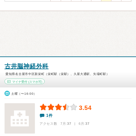
古井脳神経外科
愛知県名古屋市中区新栄町（栄町駅（栄駅）、久屋大通駅、矢場町駅）
マイナ受付
(スマホ可)
土曜（〜16:00）
3.54
1件
アクセス数 7月:
37
| 6月:
37