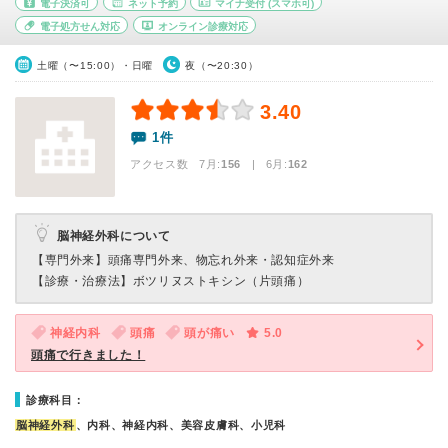
電子決済可
ネット予約
マイナ受付
(スマホ可)
電子処方せん対応
オンライン診療対応
土曜（〜15:00）・日曜
夜（〜20:30）
3.40
1件
アクセス数 7月:
156
| 6月:
162
脳神経外科について
【専門外来】
頭痛専門外来、物忘れ外来・認知症外来
【診療・治療法】
ボツリヌストキシン（片頭痛）
神経内科
頭痛
頭が痛い
5.0
頭痛で行きました！
診療科目：
脳神経外科
、内科、神経内科、美容皮膚科、小児科