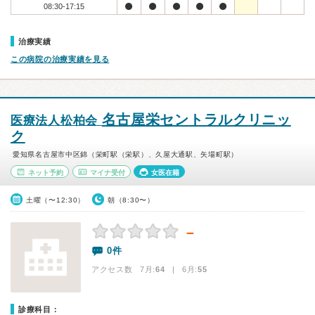
08:30-17:15
治療実績
この病院の治療実績を見る
名古屋栄セントラルクリニッ
医療法人松柏会
ク
愛知県名古屋市中区錦（栄町駅（栄駅）、久屋大通駅、矢場町駅）
ネット予約
マイナ受付
女医在籍
土曜（〜12:30）
朝（8:30〜）
－
0件
アクセス数 7月:
64
| 6月:
55
診療科目：