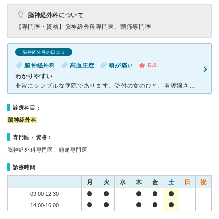
脳神経外科について
【専門医・資格】
脳神経外科専門医、頭痛専門医
脳神経外科の口コミ
脳神経外科
高血圧症
頭が痛い
5.0
わかりやすい
非常にシンプルな病院であります。受付の女のひと、看護婦さん、先生みな気楽な感じがよいです。普通どこの病院も初めて行くときは緊張もし、病院の中に入った時も何ら圧倒される雰囲気のところも多々あり怖がりの私
診療科目：
脳神経外科
専門医・資格：
脳神経外科専門医、頭痛専門医
診療時間
月
火
水
木
金
土
日
祝
09:00-12:30
14:00-16:00