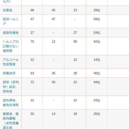
もの）
虫垂炎
68
55
13
29位
鼠径ヘルニ
47
47
-
59位
ア
虚血性腸炎
27
-
27
24位
ヘルニアの
70
12
58
42位
記載のない
腸閉塞
アルコール
12
-
12
14位
性肝障害
胆嚢炎等
63
35
28
40位
胆管（肝内
72
50
22
44位
外）結石、
胆管炎
急性膵炎、
22
-
22
33位
被包化壊死
腹膜炎、腹
32
13
19
25位
腔内膿瘍
（女性器臓
器を除