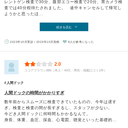
レントゲン検査で30分、腹部エコー検査で20分、胃カメラ検
査では40分程待たされました。 途中キャンセルして帰宅し
ようかと思ったほ...
続きを読む
2023年10月受診 / 2023年10月投稿
8人が参考になった
2.0
ココアブラウン886（本人・40代・男性・掲載口コミ1件）
人間ドック
人間ドックの時間がかかりすぎ
数年前からスムーズに検査できていたものの、今年は遅す
ぎ。検査と検査の間が長すぎるし、スタッフが少ない。
今どき人間ドックに何時間もかかるなんて。
身長、体重、血圧、採血、心電図、聴覚といった基礎的...