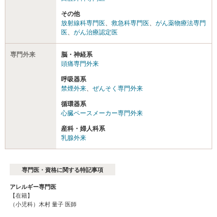
その他
放射線科専門医
、
救急科専門医
、
がん薬物療法専門
医
、
がん治療認定医
専門外来
脳・神経系
頭痛専門外来
呼吸器系
禁煙外来
、
ぜんそく専門外来
循環器系
心臓ペースメーカー専門外来
産科・婦人科系
乳腺外来
専門医・資格に関する特記事項
アレルギー専門医
【在籍】
（小児科）木村 量子 医師