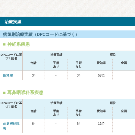
治療実績
病気別治療実績（DPCコードに基づく）
神経系疾患
DPCコードに基
治療実績
順位
づく病名
合計
手術
手術
愛知県
全国
あり
なし
脳梗塞
34
-
34
57位
耳鼻咽喉科系疾患
DPCコードに基
治療実績
順位
づく病名
合計
手術
手術
愛知県
全国
あり
なし
前庭機能障
64
-
64
11位
害