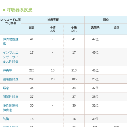
呼吸器系疾患
DPCコードに基
治療実績
順位
づく病名
合計
手術
手術
愛知県
全国
あり
なし
肺の悪性腫
41
-
41
47位
瘍
インフルエ
17
-
17
45位
ンザ、ウイ
ルス性肺炎
肺炎等
223
10
213
41位
誤嚥性肺炎
208
23
185
25位
喘息
34
-
34
37位
間質性肺炎
37
-
37
36位
慢性閉塞性
30
-
30
31位
肺疾患
気胸
16
-
16
39位