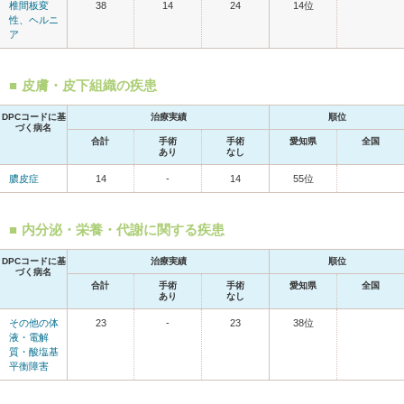
椎間板変
38
14
24
14位
性、ヘルニ
ア
皮膚・皮下組織の疾患
DPCコードに基
治療実績
順位
づく病名
合計
手術
手術
愛知県
全国
あり
なし
膿皮症
14
-
14
55位
内分泌・栄養・代謝に関する疾患
DPCコードに基
治療実績
順位
づく病名
合計
手術
手術
愛知県
全国
あり
なし
その他の体
23
-
23
38位
液・電解
質・酸塩基
平衡障害