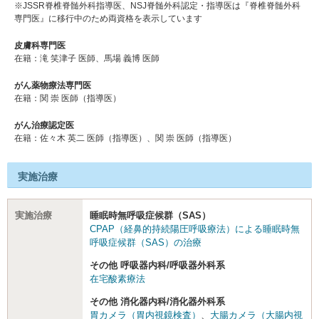
※JSSR脊椎脊髄外科指導医、NSJ脊髄外科認定・指導医は『脊椎脊髄外科
専門医』に移行中のため両資格を表示しています
皮膚科専門医
在籍：滝 笑津子 医師、馬場 義博 医師
がん薬物療法専門医
在籍：関 崇 医師（指導医）
がん治療認定医
在籍：佐々木 英⼆ 医師（指導医）、関 崇 医師（指導医）
実施治療
実施治療
睡眠時無呼吸症候群（SAS）
CPAP（経鼻的持続陽圧呼吸療法）による睡眠時無
呼吸症候群（SAS）の治療
その他 呼吸器内科/呼吸器外科系
在宅酸素療法
その他 消化器内科/消化器外科系
胃カメラ（胃内視鏡検査）
、
大腸カメラ（大腸内視