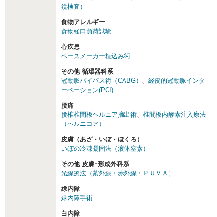
鏡検査）
食物アレルギー
食物経口負荷試験
心疾患
ペースメーカー植込み術
その他 循環器科系
冠動脈バイパス術（CABG）
、
経皮的冠動脈インタ
ーベーション(PCI)
腰痛
腰椎椎間板ヘルニア摘出術
、
椎間板内酵素注入療法
（ヘルニコア）
皮膚（あざ・いぼ・ほくろ）
いぼの冷凍凝固法（液体窒素）
その他 皮膚･形成外科系
光線療法（紫外線・赤外線・ＰＵＶＡ）
緑内障
緑内障手術
白内障