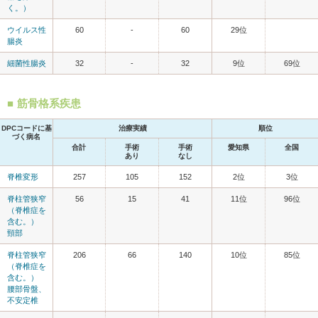
く。）
ウイルス性
60
-
60
29位
腸炎
細菌性腸炎
32
-
32
9位
69位
筋骨格系疾患
DPCコードに基
治療実績
順位
づく病名
合計
手術
手術
愛知県
全国
あり
なし
脊椎変形
257
105
152
2位
3位
脊柱管狭窄
56
15
41
11位
96位
（脊椎症を
含む。）
頸部
脊柱管狭窄
206
66
140
10位
85位
（脊椎症を
含む。）
腰部骨盤、
不安定椎