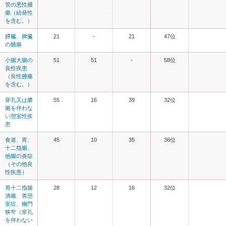
管の悪性腫
瘍（続発性
を含む。）
膵臓、脾臓
21
-
21
47位
の腫瘍
小腸大腸の
51
51
-
58位
良性疾患
（良性腫瘍
を含む。）
穿孔又は膿
55
16
39
32位
瘍を伴わな
い憩室性疾
患
食道、胃、
45
10
35
36位
十二指腸、
他腸の炎症
（その他良
性疾患）
胃十二指腸
28
12
16
32位
潰瘍、胃憩
室症、幽門
狭窄（穿孔
を伴わない