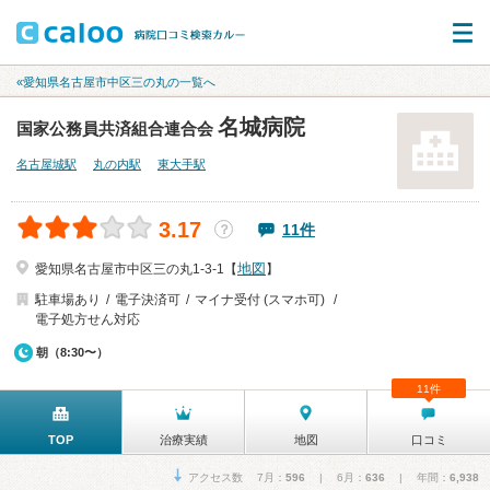
«愛知県名古屋市中区三の丸の一覧へ
名城病院
国家公務員共済組合連合会
名古屋城駅
丸の内駅
東大手駅
3.17
11件
？
地図
愛知県名古屋市中区三の丸1-3-1【
】
駐車場あり
電子決済可
マイナ受付 (スマホ可)
電子処方せん対応
朝（8:30〜）
11件
TOP
治療実績
地図
口コミ
アクセス数 7月：
596
| 6月：
636
| 年間：
6,938