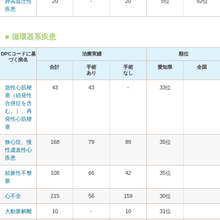
肺高血圧性
20
-
20
5位
92位
疾患
循環器系疾患
DPCコードに基
治療実績
順位
づく病名
合計
手術
手術
愛知県
全国
あり
なし
急性心筋梗
43
43
-
33位
塞（続発性
合併症を含
む。）、再
発性心筋梗
塞
狭心症、慢
168
79
89
35位
性虚血性心
疾患
頻脈性不整
108
66
42
35位
脈
心不全
215
56
159
30位
大動脈解離
10
-
10
31位