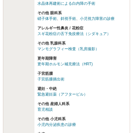
水晶体再建術による白内障の手術
その他 眼科系
硝子体手術
、
斜視手術
、
小児視力障害の診療
アレルギー性鼻炎 / 花粉症
スギ花粉症の舌下免疫療法（シダキュア）
その他 乳腺科系
マンモグラフィー検査（乳房撮影）
更年期障害
更年期ホルモン補充療法（HRT)
子宮筋腫
子宮筋腫摘出術
避妊・中絶
緊急避妊薬（アフターピル）
その他 産婦人科系
育児相談
その他 小児科系
小児内分泌疾患の診療