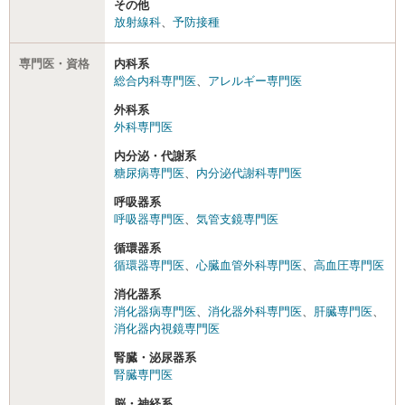
その他
放射線科
、
予防接種
専門医・資格
内科系
総合内科専門医
、
アレルギー専門医
外科系
外科専門医
内分泌・代謝系
糖尿病専門医
、
内分泌代謝科専門医
呼吸器系
呼吸器専門医
、
気管支鏡専門医
循環器系
循環器専門医
、
心臓血管外科専門医
、
高血圧専門医
消化器系
消化器病専門医
、
消化器外科専門医
、
肝臓専門医
、
消化器内視鏡専門医
腎臓・泌尿器系
腎臓専門医
脳・神経系