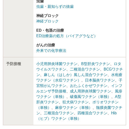
虫歯
虫歯・親知らずの抜歯
神経ブロック
神経ブロック
ED・包茎の治療
ED治療薬の処方（バイアグラなど）
がんの治療
外来での化学療法
予防接種
小児用肺炎球菌ワクチン
、
B型肝炎ワクチン
、
ロタ
ウイルスワクチン
、
二種混合ワクチン
、
BCGワクチ
ン
、
麻しん（はしか）風しん混合ワクチン
、
水疱瘡
ワクチン（水痘ワクチン）
、
日本脳炎ワクチン
、
子
宮頸がんワクチン
、
おたふくかぜワクチン
、
インフ
ルエンザ予防接種
、
成人用肺炎球菌ワクチン
、
風疹
ワクチン（単独）
、
破傷風ワクチン（単独）
、
A型
肝炎ワクチン
、
狂犬病ワクチン
、
ポリオワクチン
（単独）
、
麻疹ワクチン（単独）
、
髄膜炎菌ワクチ
ン
、
三種混合ワクチン
、
四種混合ワクチン
、
Hib
（ヒブ）ワクチン（単独）