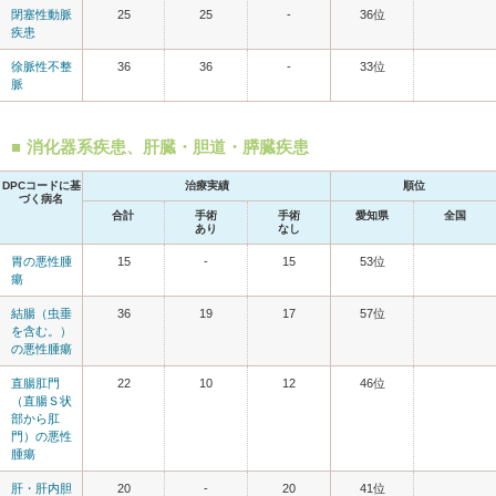
閉塞性動脈
25
25
-
36位
疾患
徐脈性不整
36
36
-
33位
脈
消化器系疾患、肝臓・胆道・膵臓疾患
DPCコードに基
治療実績
順位
づく病名
合計
手術
手術
愛知県
全国
あり
なし
胃の悪性腫
15
-
15
53位
瘍
結腸（虫垂
36
19
17
57位
を含む。）
の悪性腫瘍
直腸肛門
22
10
12
46位
（直腸Ｓ状
部から肛
門）の悪性
腫瘍
肝・肝内胆
20
-
20
41位