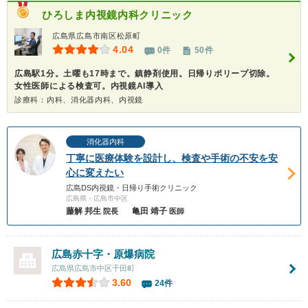
ひろしま内視鏡内科クリニック
広島県広島市南区松原町
4.04
0件
50件
広島駅1分。土曜も17時まで。鎮静剤使用。日帰りポリープ切除。
女性医師による検査可。内視鏡AI導入
診療科：内科、消化器内科、内視鏡
消化器内科
丁寧に医療体験を設計し、検査や手術の不安を安
心に変えたい
広島DS内視鏡・日帰り手術クリニック
広島県・広島市中区
藤解 邦生
亀田 靖子
院長
医師
広島赤十字・原爆病院
広島県広島市中区千田町
3.60
24件