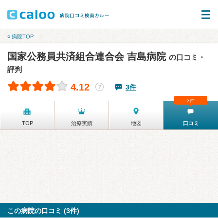
« 病院TOP
国家公務員共済組合連合会 吉島病院
の口コミ・
評判
4.12
3件
？
3件
TOP
治療実績
地図
口コミ
この病院の口コミ (3件)