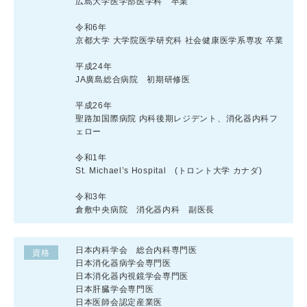
広島大学医学部医学科 卒業
令和6年
京都大学 大学院医学研究科 社会健康医学系専攻 卒業
平成24年
JA廣島総合病院 初期研修医
平成26年
聖路加国際病院 内科後期レジデント、消化器内科フ
ェロー
令和1年
St. Michael’s Hospital (トロント大学 カナダ)
令和3年
倉敷中央病院 消化器内科 副医長
日本内科学会 総合内科専門医
資格
日本消化器病学会専門医
日本消化器内視鏡学会専門医
日本肝臓学会専門医
日本医師会認定産業医