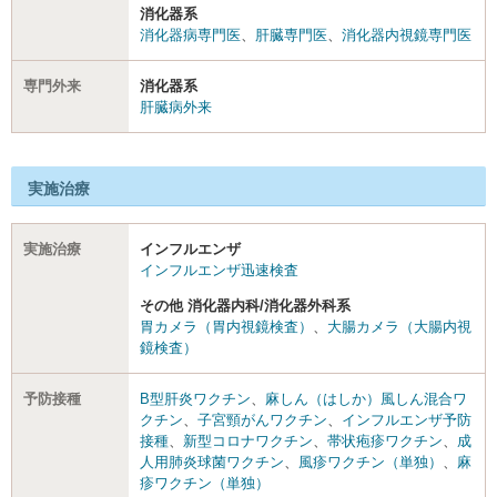
消化器系
消化器病専門医
、
肝臓専門医
、
消化器内視鏡専門医
専門外来
消化器系
肝臓病外来
実施治療
実施治療
インフルエンザ
インフルエンザ迅速検査
その他 消化器内科/消化器外科系
胃カメラ（胃内視鏡検査）
、
大腸カメラ（大腸内視
鏡検査）
予防接種
B型肝炎ワクチン
、
麻しん（はしか）風しん混合ワ
クチン
、
子宮頸がんワクチン
、
インフルエンザ予防
接種
、
新型コロナワクチン
、
帯状疱疹ワクチン
、
成
人用肺炎球菌ワクチン
、
風疹ワクチン（単独）
、
麻
疹ワクチン（単独）