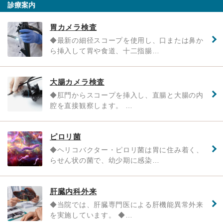
診療案内
胃カメラ検査
◆最新の細径スコープを使用し、口または鼻か
ら挿入して胃や食道、十二指腸…
大腸カメラ検査
◆肛門からスコープを挿入し、直腸と大腸の内
腔を直接観察します。 …
ピロリ菌
◆ヘリコバクター・ピロリ菌は胃に住み着く、
らせん状の菌で、幼少期に感染…
肝臓内科外来
◆当院では、肝臓専門医による肝機能異常外来
を実施しています。 ◆…