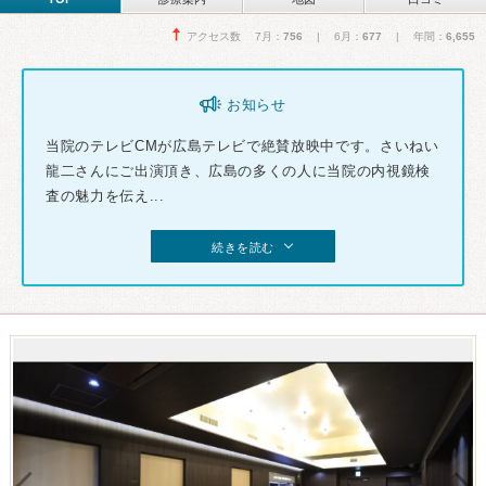
アクセス数 7月：
756
| 6月：
677
| 年間：
6,655
お知らせ
当院のテレビCMが広島テレビで絶賛放映中です。さいねい
龍二さんにご出演頂き、広島の多くの人に当院の内視鏡検
査の魅力を伝え...
続きを読む