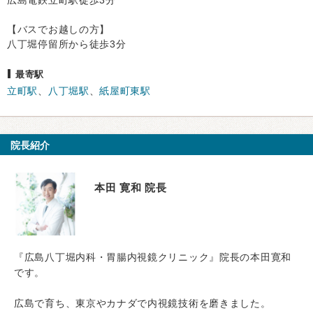
​【バスでお越しの方】
八丁堀停留所から徒歩3分
最寄駅
立町駅
、
八丁堀駅
、
紙屋町東駅
院長紹介
本田 寛和 院長
『広島八丁堀内科・胃腸内視鏡クリニック』院長の本田寛和
です。
広島で育ち、東京やカナダで内視鏡技術を磨きました。