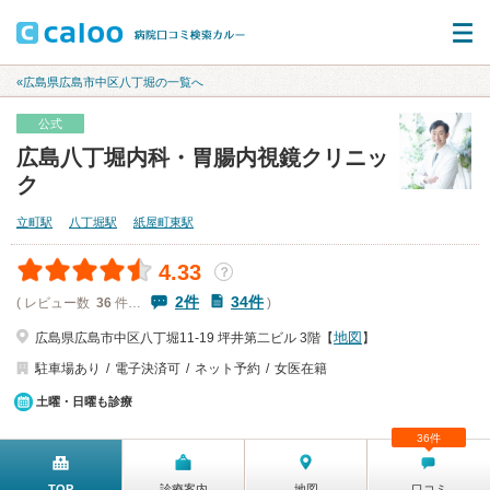
«広島県広島市中区八丁堀の一覧へ
公式
広島八丁堀内科・胃腸内視鏡クリニッ
ク
立町駅
八丁堀駅
紙屋町東駅
4.33
？
2件
34件
( レビュー数
36
件…
)
地図
広島県広島市中区八丁堀11-19 坪井第二ビル 3階【
】
駐車場あり
電子決済可
ネット予約
女医在籍
土曜・日曜も診療
36件
TOP
診療案内
地図
口コミ