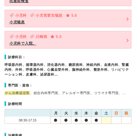
出産前検査
小児科
小児気管支喘息
5.0
小児喘息
小児科
川崎病
5.0
小児科で入院。
診療科目：
呼吸器内科、循環器内科、消化器内科、糖尿病科、神経内科、血液内科、腎臓
内科、外科、呼吸器外科、心臓血管外科、脳神経外科、整形外科、リハビリテ
ーション科、皮膚科、泌尿器科…
専門医・資格：
がん治療認定医
、総合内科専門医、アレルギー専門医、リウマチ専門医、…
診療時間
月
火
水
木
金
土
日
祝
08:30-17:15
治療実績