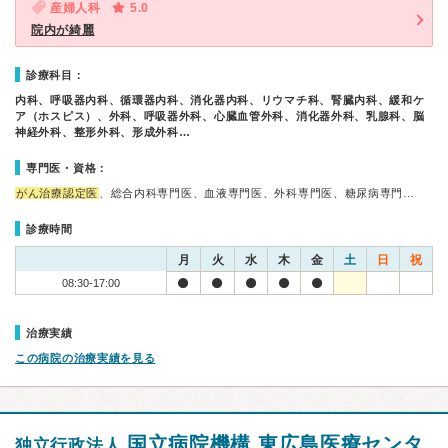
産婦人科
5.0
院内が綺麗
診療科目：
内科、呼吸器内科、循環器内科、消化器内科、リウマチ科、腎臓内科、緩和ケ
ア（ホスピス）、外科、呼吸器外科、心臓血管外科、消化器外科、乳腺科、脳
神経外科、整形外科、形成外科…
専門医・資格：
がん治療認定医
、総合内科専門医、血液専門医、外科専門医、糖尿病専門…
診療時間
月
火
水
木
金
土
日
祝
08:30-17:00
治療実績
この病院の治療実績を見る
国立病院機構 東広島医療センタ
独立行政法人