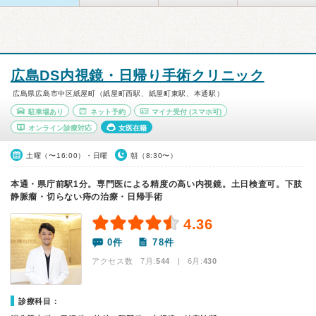
広島DS内視鏡・日帰り手術クリニック
広島県広島市中区紙屋町（紙屋町西駅、紙屋町東駅、本通駅）
駐車場あり
ネット予約
マイナ受付
(スマホ可)
オンライン診療対応
女医在籍
土曜（〜16:00）・日曜
朝（8:30〜）
本通・県庁前駅1分。専門医による精度の高い内視鏡。土日検査可。下肢
静脈瘤・切らない痔の治療・日帰手術
4.36
0件
78件
アクセス数 7月:
544
| 6月:
430
診療科目：