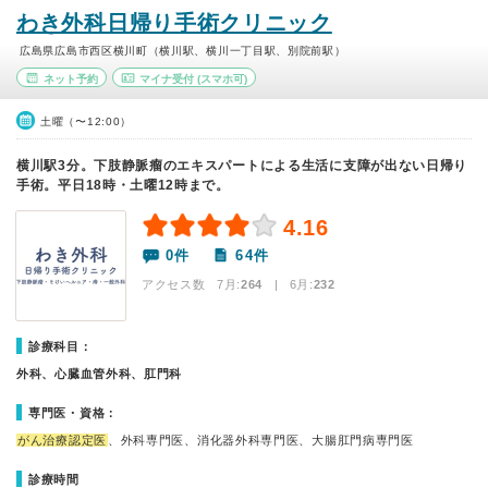
わき外科日帰り手術クリニック
広島県広島市西区横川町（横川駅、横川一丁目駅、別院前駅）
ネット予約
マイナ受付
(スマホ可)
土曜（〜12:00）
横川駅3分。下肢静脈瘤のエキスパートによる生活に支障が出ない日帰り
手術。平日18時・土曜12時まで。
4.16
0件
64件
アクセス数 7月:
264
| 6月:
232
診療科目：
外科、心臓血管外科、肛門科
専門医・資格：
がん治療認定医
、外科専門医、消化器外科専門医、大腸肛門病専門医
診療時間