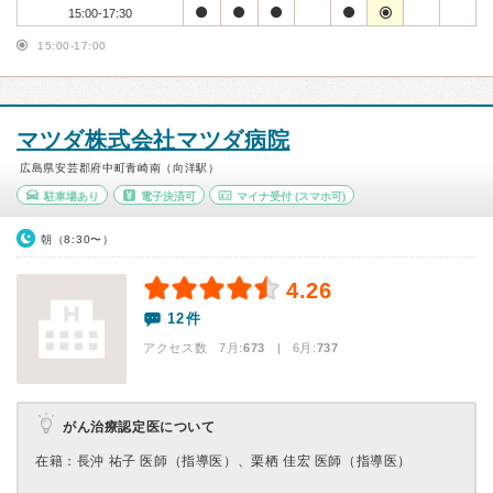
15:00-17:30
15:00-17:00
マツダ株式会社マツダ病院
広島県安芸郡府中町青崎南（向洋駅）
駐車場あり
電子決済可
マイナ受付
(スマホ可)
朝（8:30〜）
4.26
12件
アクセス数 7月:
673
| 6月:
737
がん治療認定医について
在籍：⻑沖 祐⼦ 医師（指導医）、栗栖 佳宏 医師（指導医）