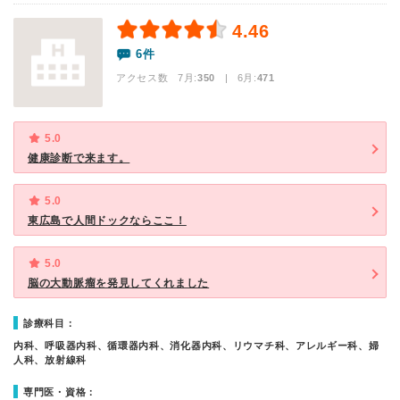
4.46
6件
アクセス数 7月:
350
| 6月:
471
5.0
健康診断で来ます。
5.0
東広島で人間ドックならここ！
5.0
脳の大動脈瘤を発見してくれました
診療科目：
内科、呼吸器内科、循環器内科、消化器内科、リウマチ科、アレルギー科、婦
人科、放射線科
専門医・資格：