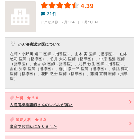
4.39
21件
アクセス数 7月:
954
| 6月:
1,041
がん治療認定医について
在籍：⼩野川 靖⼆ 医師（指導医）、⼭木 実 医師（指導医）、⼭本
悠司 医師（指導医）、⽵井 ⼤祐 医師（指導医）、中原 雅浩 医師
（指導医）、倉吉 学 医師（指導医）、則⾏ 敏⽣ 医師（指導医）、
吉⼭ 知幸 医師（指導医）、柳川 泉⼀郎 医師（指導医）、橋詰 淳司
医師（指導医）、花⽥ 敬⼠ 医師（指導医）、藤國 宣明 医師（指導
医）
外科
5.0
入院病棟看護師さんのレベルが高い
産婦人科
5.0
出産でお世話になりました