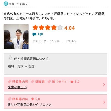
土曜（〜18:00）
東広島市ゆめモール西条内の内科・呼吸器内科・アレルギー科。呼吸器
専門医。土曜も18時まで。CT完備。
4.04
4件
アクセス数 7月:
515
| 6月:
465
がん治療認定医について
在籍：奥本 穣 医師
呼吸器内科
咳喘息
咳（セキ）
5.0
先生が優しい
呼吸器内科
5.0
新しい雰囲気の良いクリニック