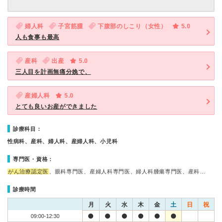
婦人科
子宮筋腫
下腹部のしこり（女性）
5.0
人も食事も最高
産科
出産
5.0
三人目を計画無痛分娩で、
産婦人科
5.0
とても良いお産ができました
診療科目：
性病科、産科、婦人科、産婦人科、小児科
専門医・資格：
がん治療認定医
、眼科専門医、産婦人科専門医、婦人科腫瘍専門医、産科…
診療時間
月
火
水
木
金
土
日
祝
09:00-12:30