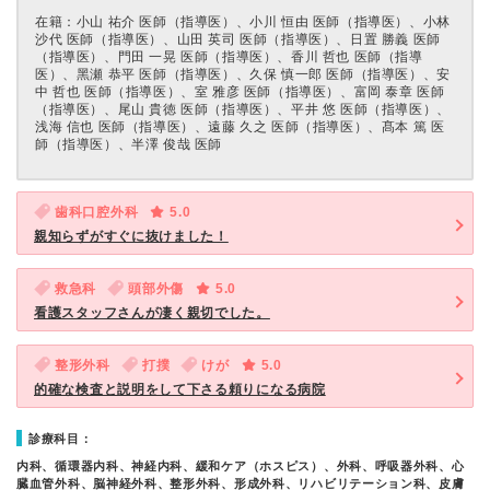
在籍：⼩⼭ 祐介 医師（指導医）、⼩川 恒由 医師（指導医）、⼩林
沙代 医師（指導医）、⼭⽥ 英司 医師（指導医）、⽇置 勝義 医師
（指導医）、門⽥ ⼀晃 医師（指導医）、⾹川 哲也 医師（指導
医）、⿊瀬 恭平 医師（指導医）、久保 慎⼀郎 医師（指導医）、安
中 哲也 医師（指導医）、室 雅彦 医師（指導医）、富岡 泰章 医師
（指導医）、尾⼭ 貴徳 医師（指導医）、平井 悠 医師（指導医）、
浅海 信也 医師（指導医）、遠藤 久之 医師（指導医）、髙本 篤 医
師（指導医）、半澤 俊哉 医師
歯科口腔外科
5.0
親知らずがすぐに抜けました！
救急科
頭部外傷
5.0
看護スタッフさんが凄く親切でした。
整形外科
打撲
けが
5.0
的確な検査と説明をして下さる頼りになる病院
診療科目：
内科、循環器内科、神経内科、緩和ケア（ホスピス）、外科、呼吸器外科、心
臓血管外科、脳神経外科、整形外科、形成外科、リハビリテーション科、皮膚