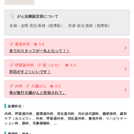
がん治療認定医について
在籍：吉岡 宏治 医師（指導医）、宮原 栄治 医師（指導医）
整形外科
5.0
全てのスタッフが一丸となって！！
呼吸器内科
咳（セキ）
5.0
対応がすごくいいです！
外科
大腸がん
4.0
母が進行大腸がんと告知されて。
診療科目：
内科、呼吸器内科、循環器内科、消化器内科、内分泌代謝科、糖尿病科、緩和
ケア（ホスピス）、外科、呼吸器外科、消化器外科、整形外科、リハビリテー
ション科、眼科、耳鼻咽喉科、…