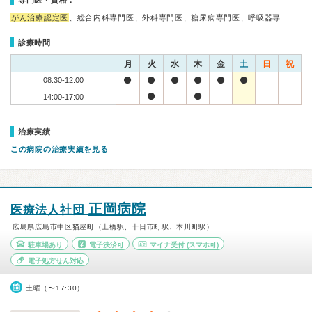
専門医・資格：
がん治療認定医
、総合内科専門医、外科専門医、糖尿病専門医、呼吸器専…
診療時間
月
火
水
木
金
土
日
祝
08:30-12:00
14:00-17:00
治療実績
この病院の治療実績を見る
正岡病院
医療法人社団
広島県広島市中区猫屋町（土橋駅、十日市町駅、本川町駅）
駐車場あり
電子決済可
マイナ受付
(スマホ可)
電子処方せん対応
土曜（〜17:30）