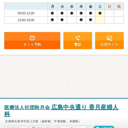
月
火
水
木
金
土
日
祝
09:00-12:00
13:00-18:00
ネット予約
電話
公式サイト
広島中央通り 香月産婦人
医療法人社団秋月会
科
広島県広島市中区三川町（袋町駅、中電前駅、本通駅）