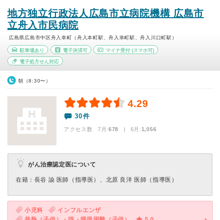
地方独立行政法人広島市立病院機構 広島市
立舟入市民病院
広島県広島市中区舟入幸町（舟入本町駅、舟入幸町駅、舟入川口町駅）
駐車場あり
電子決済可
マイナ受付
(スマホ可)
電子処方せん対応
朝（8:30〜）
4.29
30件
アクセス数 7月:
678
| 6月:
1,056
がん治療認定医について
在籍：⻑⾕ 諭 医師（指導医）、北原 良洋 医師（指導医）
小児科
インフルエンザ
発熱（子供）・咳・呼吸困難（子供）
5.0