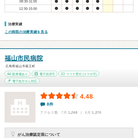
08:30-11:00
12:30-15:00
治療実績
この病院の治療実績を見る
福山市民病院
広島県福山市蔵王町
駐車場あり
電子決済可
マイナ受付
(スマホ可)
電子処方せん対応
4.48
8件
アクセス数 7月:
1,268
| 6月:
1,270
がん治療認定医について