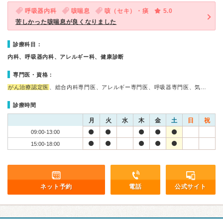
呼吸器内科
咳喘息
咳（セキ）・痰
5.0
苦しかった咳喘息が良くなりました
診療科目：
内科、呼吸器内科、アレルギー科、健康診断
専門医・資格：
がん治療認定医
、総合内科専門医、アレルギー専門医、呼吸器専門医、気…
診療時間
月
火
水
木
金
土
日
祝
09:00-13:00
15:00-18:00
ネット予約
電話
公式サイト