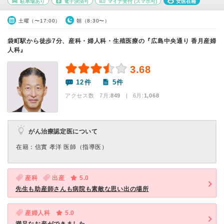
駐車場あり
電子決済可
マイナ受付
(スマホ可)
女医在籍
土曜（〜17:00）
朝（8:30〜）
袋町駅から徒歩7分、産科・婦人科・生殖医療の『広島中央通り 香月産婦
人科』
3.68
12件
5件
アクセス数 7月:
849
| 6月:
1,068
がん治療認定医について
在籍：信實 孝洋 医師（指導医）
産科
出産
5.0
先生も助産師さんも病院も素敵な思い出の場所
産婦人科
5.0