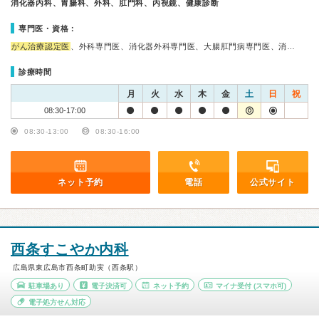
消化器内科、胃腸科、外科、肛門科、内視鏡、健康診断
専門医・資格：
がん治療認定医
、外科専門医、消化器外科専門医、大腸肛門病専門医、消…
診療時間
月
火
水
木
金
土
日
祝
08:30-17:00
08:30-13:00
08:30-16:00
ネット予約
電話
公式サイト
西条すこやか内科
広島県東広島市西条町助実（西条駅）
駐車場あり
電子決済可
ネット予約
マイナ受付
(スマホ可)
電子処方せん対応