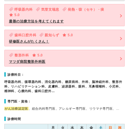
呼吸器内科
気管支喘息
発熱・咳（セキ）・痰
5.0
最善の治療方法を考えてくれます
歯科口腔外科
親知らず
5.0
研修医さんがたくさん！
整形外科
5.0
マツダ病院整形外科医
診療科目：
呼吸器内科、循環器内科、消化器内科、糖尿病科、外科、脳神経外科、整形外
科、リハビリテーション科、皮膚科、泌尿器科、眼科、耳鼻咽喉科、小児科、
精神科、心療内科、歯科口腔外…
専門医・資格：
がん治療認定医
、総合内科専門医、アレルギー専門医、リウマチ専門医、…
診療時間
月
火
水
木
金
土
日
祝