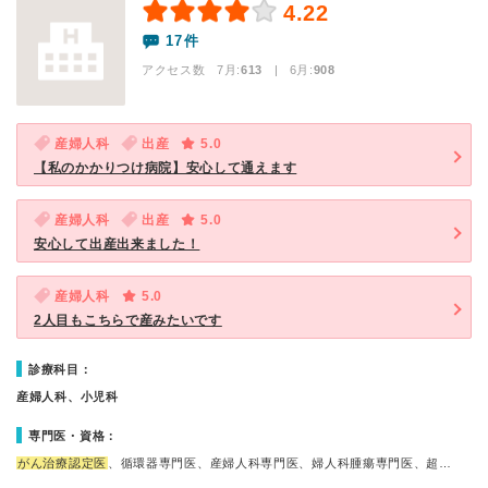
4.22
17件
アクセス数 7月:
613
| 6月:
908
産婦人科
出産
5.0
【私のかかりつけ病院】安心して通えます
産婦人科
出産
5.0
安心して出産出来ました！
産婦人科
5.0
2人目もこちらで産みたいです
診療科目：
産婦人科、小児科
専門医・資格：
がん治療認定医
、循環器専門医、産婦人科専門医、婦人科腫瘍専門医、超…