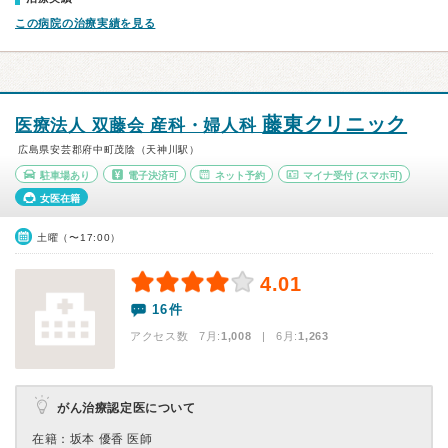
この病院の治療実績を見る
藤東クリニック
医療法人 双藤会 産科・婦人科
広島県安芸郡府中町茂陰（天神川駅）
駐車場あり
電子決済可
ネット予約
マイナ受付
(スマホ可)
女医在籍
土曜（〜17:00）
4.01
16件
アクセス数 7月:
1,008
| 6月:
1,263
がん治療認定医について
在籍：坂本 優⾹ 医師