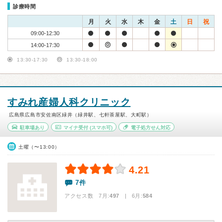
診療時間
月
火
水
木
金
土
日
祝
09:00-12:30
14:00-17:30
13:30-17:30
13:30-18:00
すみれ産婦人科クリニック
広島県広島市安佐南区緑井（緑井駅、七軒茶屋駅、大町駅）
駐車場あり
マイナ受付
(スマホ可)
電子処方せん対応
土曜（〜13:00）
4.21
7件
アクセス数 7月:
497
| 6月:
584