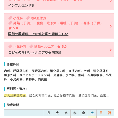
インフルエンザB
小児科
IgA血管炎
発熱（子供）・腹痛・吐き気・嘔吐（子供）・発疹（子供）
5.0
医師や看護師、その他対応が素晴らしい
小児外科
鼠径ヘルニア
5.0
こどものそけいヘルニアや夜間救急
診療科目：
内科、呼吸器内科、循環器内科、消化器内科、血液内科、外科、消化器外科、
整形外科、リハビリテーション科、皮膚科、肛門科、眼科、耳鼻咽喉科、小児
科、小児外科、精神科、内視鏡…
専門医・資格：
がん治療認定医
、総合内科専門医、総合診療専門医、感染症専門医、血液…
診療時間
月
火
水
木
金
土
日
祝