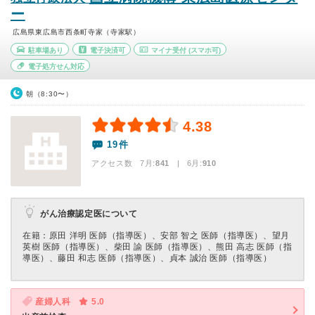
ー
広島県東広島市西条町寺家（寺家駅）
駐車場あり
電子決済可
マイナ受付
(スマホ可)
電子処方せん対応
朝（8:30〜）
4.38
19件
アクセス数 7月:
841
| 6月:
910
がん治療認定医について
在籍：原⽥ 洋明 医師（指導医）、安部 智之 医師（指導医）、望⽉
英樹 医師（指導医）、柴⽥ 諭 医師（指導医）、熊⽥ 高志 医師（指
導医）、藤⽥ 和志 医師（指導医）、貞本 誠治 医師（指導医）
産婦人科
5.0