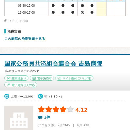
08:30-12:00
13:00-17:00
13:00-15:00
治療実績
この病院の治療実績を見る
国家公務員共済組合連合会 吉島病院
広島県広島市中区吉島東
駐車場あり
電子決済可
マイナ受付
(スマホ可)
電子処方せん対応
土曜（〜12:00）
朝（8:30〜）
4.12
3件
アクセス数 7月:
345
| 6月:
430