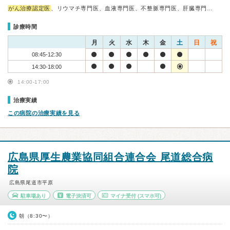
がん治療認定医
、リウマチ専門医、血液専門医、不整脈専門医、肝臓専門…
診療時間
月
火
水
木
金
土
日
祝
08:45-12:30
14:30-18:00
14:00-17:00
治療実績
この病院の治療実績を見る
広島県厚生農業協同組合連合会 尾道総合病
院
広島県尾道市平原
駐車場あり
電子決済可
マイナ受付
(スマホ可)
朝（8:30〜）