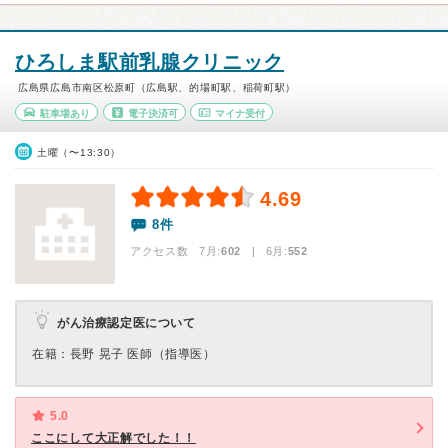
ひろしま駅前乳腺クリニック
広島県広島市南区松原町（広島駅、的場町駅、稲荷町駅）
駐車場あり
電子決済可
マイナ受付
土曜（〜13:30）
4.69
8件
アクセス数 7月:
602
| 6月:
552
がん治療認定医について
在籍：⻑野 晃⼦ 医師（指導医）
5.0
ここにして大正解でした！！