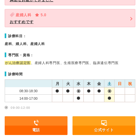
満足なお産ができました
産婦人科
5.0
おすすめです
診療科目：
産科、婦人科、産婦人科
専門医・資格：
がん治療認定医
、産婦人科専門医、生殖医療専門医、臨床遺伝専門医
診療時間
月
火
水
木
金
土
日
祝
08:30-18:30
14:00-17:00
09:00-12:00
電話
公式サイト