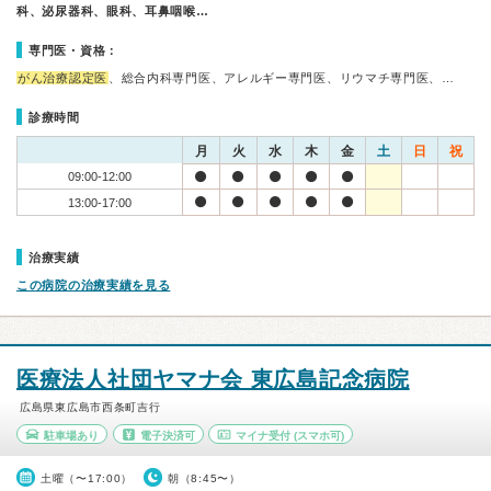
科、泌尿器科、眼科、耳鼻咽喉…
専門医・資格：
がん治療認定医
、総合内科専門医、アレルギー専門医、リウマチ専門医、…
診療時間
月
火
水
木
金
土
日
祝
09:00-12:00
13:00-17:00
治療実績
この病院の治療実績を見る
医療法人社団ヤマナ会 東広島記念病院
広島県東広島市西条町吉行
駐車場あり
電子決済可
マイナ受付
(スマホ可)
土曜（〜17:00）
朝（8:45〜）