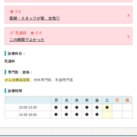
5.0
医師・スタッフが皆、女性♡
乳腺科
5.0
この病院でよかった
診療科目：
乳腺科
専門医・資格：
がん治療認定医
、外科専門医、乳腺専門医
診療時間
月
火
水
木
金
土
日
祝
10:00-13:30
14:30-18:00