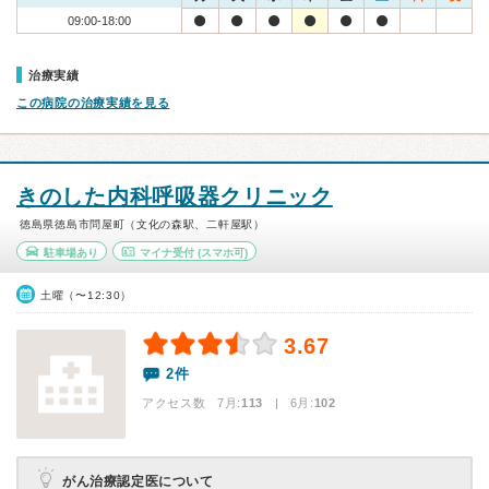
09:00-18:00
治療実績
この病院の治療実績を見る
きのした内科呼吸器クリニック
徳島県徳島市問屋町（文化の森駅、二軒屋駅）
駐車場あり
マイナ受付
(スマホ可)
土曜（〜12:30）
3.67
2件
アクセス数 7月:
113
| 6月:
102
がん治療認定医について