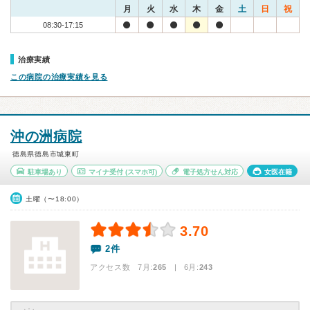
月
火
水
木
金
土
日
祝
08:30-17:15
治療実績
この病院の治療実績を見る
沖の洲病院
徳島県徳島市城東町
駐車場あり
マイナ受付
(スマホ可)
電子処方せん対応
女医在籍
土曜（〜18:00）
3.70
2件
アクセス数 7月:
265
| 6月:
243