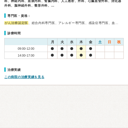
科、神経内科、血液内科、腎臓内科、人工透析、外科、心臓血管外科、消化器
外科、脳神経外科、整形外科、…
専門医・資格：
がん治療認定医
、総合内科専門医、アレルギー専門医、感染症専門医、血…
診療時間
月
火
水
木
金
土
日
祝
09:00-12:00
14:00-17:00
治療実績
この病院の治療実績を見る