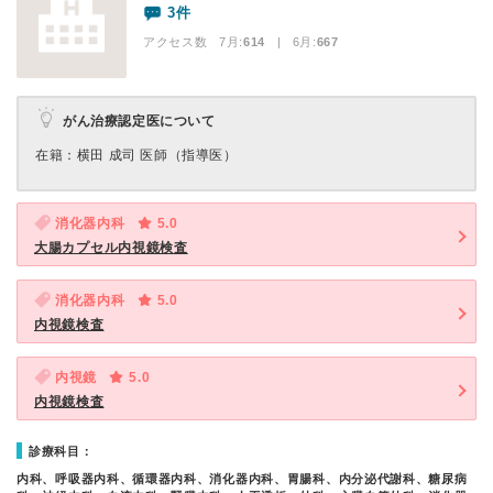
3件
アクセス数 7月:
614
| 6月:
667
がん治療認定医について
在籍：横⽥ 成司 医師（指導医）
消化器内科
5.0
大腸カプセル内視鏡検査
消化器内科
5.0
内視鏡検査
内視鏡
5.0
内視鏡検査
診療科目：
内科、呼吸器内科、循環器内科、消化器内科、胃腸科、内分泌代謝科、糖尿病