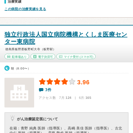
治療実績
この病院の治療実績を見る
独立行政法人国立病院機構とくしま医療セン
ター東病院
徳島県板野郡板野町大寺（板野駅）
駐車場あり
電子決済可
マイナ受付
(スマホ可)
朝（8:00〜）
3.96
3件
アクセス数 7月:
124
| 6月:
165
がん治療認定医について
在籍：⻘野 純典 医師（指導医）、高嶋 美佳 医師（指導医）、古北