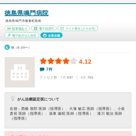
徳島県鳴門病院
徳島県鳴門市撫養町黒崎
駐車場あり
電子決済可
マイナ受付
(スマホ可)
電子処方せん対応
女医在籍
朝（8:30〜）
4.12
7件
アクセス数 7月:
697
| 6月:
765
がん治療認定医について
在籍：⻄條 敦郎 医師（指導医）、⼤塚 敏広 医師（指導医）、⼩泉
貴裕 医師（指導医）、坂東 儀昭 医師（指導医）、漆川 敬治 医師
（指導医）