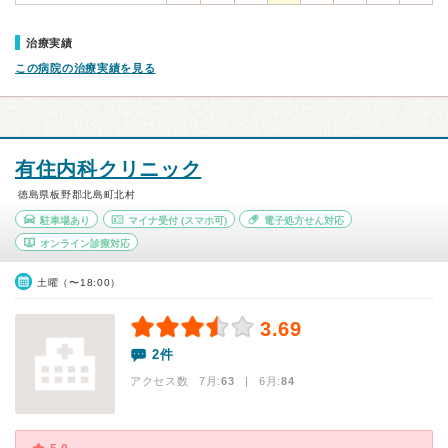
治療実績
この病院の治療実績を見る
有住内科クリニック
徳島県板野郡北島町北村
駐車場あり
マイナ受付
(スマホ可)
電子処方せん対応
オンライン診療対応
土曜（〜18:00）
3.69
2件
アクセス数 7月:
63
| 6月:
84