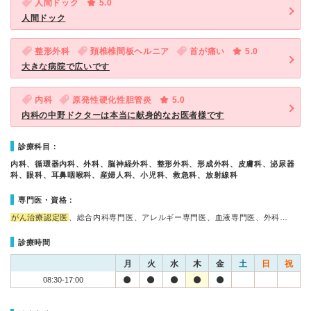
人間ドック
5.0
人間ドック
整形外科
頚椎椎間板ヘルニア
首が痛い
5.0
大きな病院で広いです
内科
原発性硬化性胆管炎
5.0
内科の中野ドクターは本当に献身的なお医者様です
診療科目：
内科、循環器内科、外科、脳神経外科、整形外科、形成外科、皮膚科、泌尿器
科、眼科、耳鼻咽喉科、産婦人科、小児科、救急科、放射線科
専門医・資格：
がん治療認定医
、総合内科専門医、アレルギー専門医、血液専門医、外科…
診療時間
月
火
水
木
金
土
日
祝
08:30-17:00