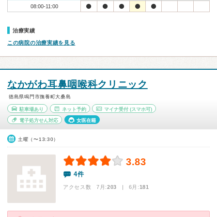
08:00-11:00
治療実績
この病院の治療実績を見る
なかがわ耳鼻咽喉科クリニック
徳島県鳴門市撫養町大桑島
駐車場あり
ネット予約
マイナ受付
(スマホ可)
電子処方せん対応
女医在籍
土曜（〜13:30）
3.83
4件
アクセス数 7月:
203
| 6月:
181