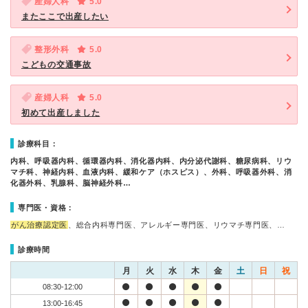
産婦人科
5.0
またここで出産したい
整形外科
5.0
こどもの交通事故
産婦人科
5.0
初めて出産しました
診療科目：
内科、呼吸器内科、循環器内科、消化器内科、内分泌代謝科、糖尿病科、リウ
マチ科、神経内科、血液内科、緩和ケア（ホスピス）、外科、呼吸器外科、消
化器外科、乳腺科、脳神経外科…
専門医・資格：
がん治療認定医
、総合内科専門医、アレルギー専門医、リウマチ専門医、…
診療時間
月
火
水
木
金
土
日
祝
08:30-12:00
13:00-16:45