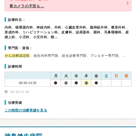
胃カメラの不安も…
診療科目：
内科、循環器内科、神経内科、外科、心臓血管外科、脳神経外科、整形外科、
形成外科、リハビリテーション科、皮膚科、泌尿器科、眼科、耳鼻咽喉科、産
婦人科、小児科、小児外科、精…
専門医・資格：
がん治療認定医
、総合内科専門医、総合診療専門医、アレルギー専門医、…
診療時間
月
火
水
木
金
土
日
祝
08:30-14:30
08:30-11:30
治療実績
この病院の治療実績を見る