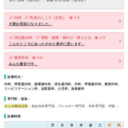
由仁 医師（指導医）、斎藤 勢也 医師（指導医）
内科
乳房のしこり（女性）
5.0
大変お世話になりました。
消化器内科
胃痛・腹痛・胸やけ・胃もたれ
4.5
こんなところにあったのかと意外に思います。
整形外科
4.0
みんな親切です。
診療科目：
内科、呼吸器内科、循環器内科、消化器内科、外科、呼吸器外科、整形外科、
リハビリテーション科、泌尿器科、小児科、放射線科
専門医・資格：
がん治療認定医
、総合内科専門医、アレルギー専門医、外科専門医、呼吸…
診療時間
月
火
水
木
金
土
日
祝