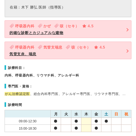
在籍：木下 勝弘 医師（指導医）
呼吸器内科
かぜ
咳（セキ）
4.5
的確な診断とカジュアルな建物
呼吸器内科
気管支喘息
咳（セキ）
4.5
気管支炎、喘息
診療科目：
内科、呼吸器内科、リウマチ科、アレルギー科
専門医・資格：
がん治療認定医
、総合内科専門医、アレルギー専門医、リウマチ専門医、…
診療時間
月
火
水
木
金
土
日
祝
09:00-12:30
15:00-18:30