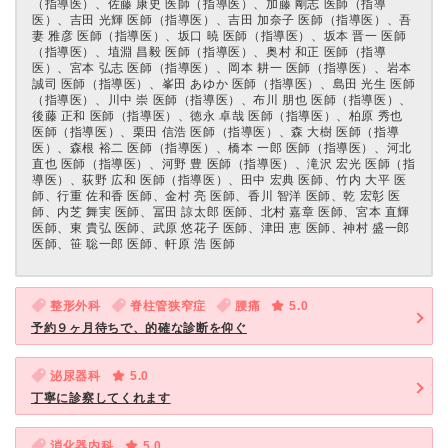
（指導医）、佐藤 康史 医師（指導医）、加藤 剛志 医師（指導
医）、吉⽥ 光輝 医師（指導医）、吉⽥ 加奈⼦ 医師（指導医）、吾
妻 雅彦 医師（指導医）、坂⼝ 暁 医師（指導医）、坂本 晋⼀ 医師
（指導医）、埴淵 昌毅 医師（指導医）、奥村 和正 医師（指導
医）、宮本 弘志 医師（指導医）、岡本 耕⼀ 医師（指導医）、岩本
誠司 医師（指導医）、峯⽥ あゆか 医師（指導医）、島⽥ 光⽣ 医師
（指導医）、川中 崇 医師（指導医）、布川 朋也 医師（指導医）、
後藤 正和 医師（指導医）、徳永 卓哉 医師（指導医）、柏原 秀也
医師（指導医）、栗⽥ 信浩 医師（指導医）、森 ⼤樹 医師（指導
医）、森根 裕⼆ 医師（指導医）、橋本 ⼀郎 医師（指導医）、河北
直也 医師（指導医）、河野 豊 医師（指導医）、滝沢 宏光 医師（指
導医）、荻野 広和 医師（指導医）、⽥中 宏典 医師、⽵内 ⼤平 医
師、⾏重 佐和⾹ 医師、⾦村 亮 医師、⾹川 智洋 医師、乾 宏彰 医
師、内芝 舞実 医師、冨⽥ 諒太郎 医師、北村 嘉章 医師、宮本 直輝
医師、東 貴弘 医師、武原 悠花⼦ 医師、津⽥ 恵 医師、神村 盛⼀郎
医師、笹 聡⼀郎 医師、軒原 浩 医師
整形外科
脊柱管狭窄症
腰痛
5.0
予約９ヶ月待ちで、的確な診断を仰ぐ
泌尿器科
5.0
丁寧に診察してくれます
消化器内科
5.0