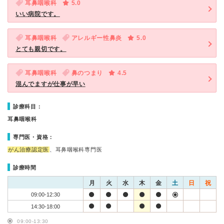
耳鼻咽喉科
5.0
いい病院です。
耳鼻咽喉科
アレルギー性鼻炎
5.0
とても親切です。
耳鼻咽喉科
鼻のつまり
4.5
混んでますが仕事が早い
診療科目：
耳鼻咽喉科
専門医・資格：
がん治療認定医
、耳鼻咽喉科専門医
診療時間
月
火
水
木
金
土
日
祝
09:00-12:30
14:30-18:00
09:00-13:30