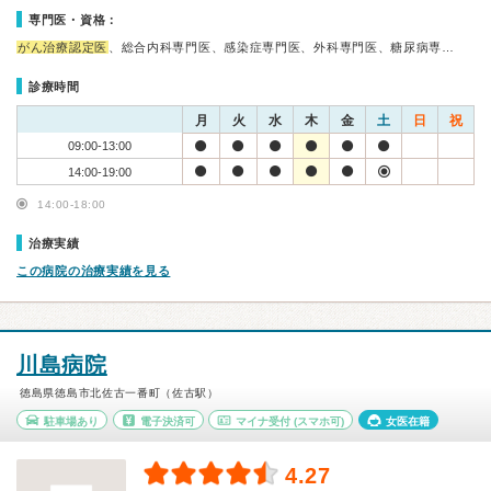
専門医・資格：
がん治療認定医
、総合内科専門医、感染症専門医、外科専門医、糖尿病専…
診療時間
月
火
水
木
金
土
日
祝
09:00-13:00
14:00-19:00
14:00-18:00
治療実績
この病院の治療実績を見る
川島病院
徳島県徳島市北佐古一番町（佐古駅）
駐車場あり
電子決済可
マイナ受付
(スマホ可)
女医在籍
4.27