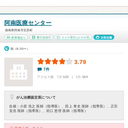
阿南医療センター
徳島県阿南市宝田町
駐車場あり
電子決済可
マイナ受付
(スマホ可)
女医在籍
朝（8:30〜）
3.79
7件
アクセス数 7月:
525
| 6月:
584
がん治療認定医について
在籍：⼩居 浩之 医師（指導医）、⽥上 誉史 医師（指導医）、正宗
克浩 医師（指導医）、炬⼝ 恵理 医師（指導医）