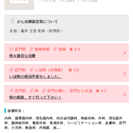
アクセス数 7月:
1,222
| 6月:
1,132
がん治療認定医について
在籍：藤井 正彦 医師（指導医）
肛門科
嵌頓痔核
便秘
5.0
痔を適切な治療
肛門科
いぼ痔（内痔核）
5.0
いぼ痔の根治手術をしました。
肛門科
痔
肛門が痛い・肛門から出血
5.0
痔の相談、すぐ行って下さい！
診療科目：
内科、循環器内科、消化器内科、内分泌代謝科、神経内科、外科、消化器外
科、脳神経外科、整形外科、形成外科、リハビリテーション科、皮膚科、肛門
科、小児科、救急科、内視鏡、放…