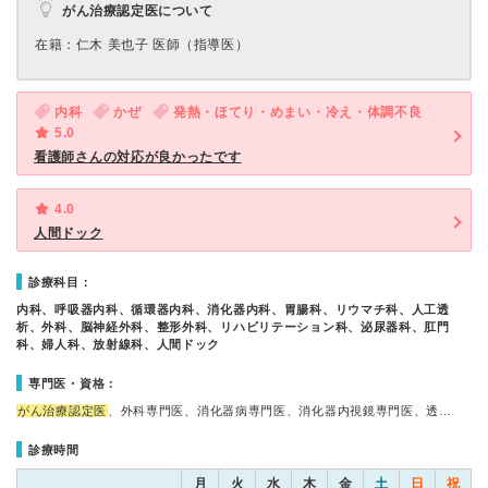
がん治療認定医について
在籍：仁木 美也⼦ 医師（指導医）
内科
かぜ
発熱・ほてり・めまい・冷え・体調不良
5.0
看護師さんの対応が良かったです
4.0
人間ドック
診療科目：
内科、呼吸器内科、循環器内科、消化器内科、胃腸科、リウマチ科、人工透
析、外科、脳神経外科、整形外科、リハビリテーション科、泌尿器科、肛門
科、婦人科、放射線科、人間ドック
専門医・資格：
がん治療認定医
、外科専門医、消化器病専門医、消化器内視鏡専門医、透…
診療時間
月
火
水
木
金
土
日
祝