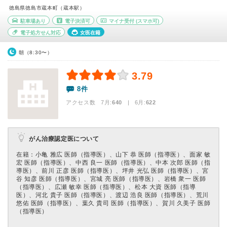
徳島県徳島市蔵本町（蔵本駅）
駐車場あり
電子決済可
マイナ受付
(スマホ可)
電子処方せん対応
女医在籍
朝（8:30〜）
3.79
8件
アクセス数 7月:
640
| 6月:
622
がん治療認定医について
在籍：⼩⻲ 雅広 医師（指導医）、⼭下 恭 医師（指導医）、⾯家 敏
宏 医師（指導医）、中⻄ 良⼀ 医師（指導医）、中本 次郎 医師（指
導医）、前川 正彦 医師（指導医）、坪井 光弘 医師（指導医）、宮
⾕ 知彦 医師（指導医）、宮城 亮 医師（指導医）、岩橋 衆⼀ 医師
（指導医）、広瀬 敏幸 医師（指導医）、松本 ⼤資 医師（指導
医）、河北 貴⼦ 医師（指導医）、渡辺 浩良 医師（指導医）、荒川
悠佑 医師（指導医）、葉久 貴司 医師（指導医）、賀川 久美⼦ 医師
（指導医）