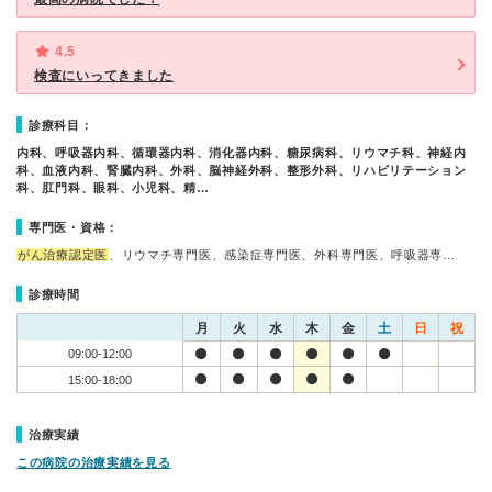
4.5
検査にいってきました
診療科目：
内科、呼吸器内科、循環器内科、消化器内科、糖尿病科、リウマチ科、神経内
科、血液内科、腎臓内科、外科、脳神経外科、整形外科、リハビリテーション
科、肛門科、眼科、小児科、精…
専門医・資格：
がん治療認定医
、リウマチ専門医、感染症専門医、外科専門医、呼吸器専…
診療時間
月
火
水
木
金
土
日
祝
09:00-12:00
15:00-18:00
治療実績
この病院の治療実績を見る