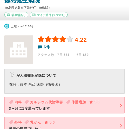
徳島健生病院
徳島県徳島市下助任町（徳島駅）
駐車場あり
マイナ受付
(スマホ可)
土曜（〜12:00）
4.22
6件
アクセス数 7月:
564
| 6月:
659
がん治療認定医について
在籍：藤本 尚⼰ 医師（指導医）
内科
カルシウム代謝障害
体重増加
5.0
3ヶ月に1度通っています
外科
乳がん
5.0
最高の病院でした！