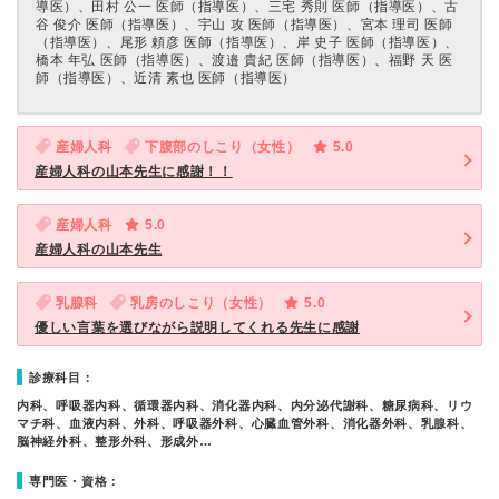
導医）、⽥村 公⼀ 医師（指導医）、三宅 秀則 医師（指導医）、古
⾕ 俊介 医師（指導医）、宇⼭ 攻 医師（指導医）、宮本 理司 医師
（指導医）、尾形 頼彦 医師（指導医）、岸 史⼦ 医師（指導医）、
橋本 年弘 医師（指導医）、渡邉 貴紀 医師（指導医）、福野 天 医
師（指導医）、近清 素也 医師（指導医）
産婦人科
下腹部のしこり（女性）
5.0
産婦人科の山本先生に感謝！！
産婦人科
5.0
産婦人科の山本先生
乳腺科
乳房のしこり（女性）
5.0
優しい言葉を選びながら説明してくれる先生に感謝
診療科目：
内科、呼吸器内科、循環器内科、消化器内科、内分泌代謝科、糖尿病科、リウ
マチ科、血液内科、外科、呼吸器外科、心臓血管外科、消化器外科、乳腺科、
脳神経外科、整形外科、形成外…
専門医・資格：