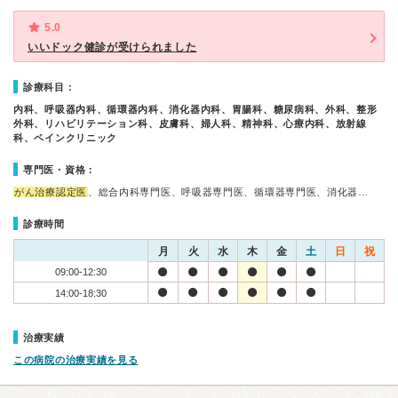
5.0
いいドック健診が受けられました
診療科目：
内科、呼吸器内科、循環器内科、消化器内科、胃腸科、糖尿病科、外科、整形
外科、リハビリテーション科、皮膚科、婦人科、精神科、心療内科、放射線
科、ペインクリニック
専門医・資格：
がん治療認定医
、総合内科専門医、呼吸器専門医、循環器専門医、消化器…
診療時間
月
火
水
木
金
土
日
祝
09:00-12:30
14:00-18:30
治療実績
この病院の治療実績を見る