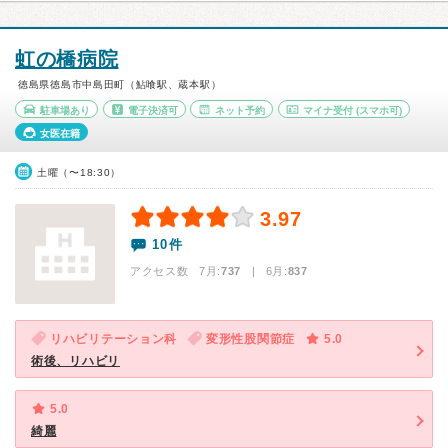
虹の橋病院
徳島県徳島市中島田町（鮎喰駅、蔵本駅）
駐車場あり
電子決済可
ネット予約
マイナ受付
(スマホ可)
女医在籍
土曜（〜18:30）
3.97
10件
アクセス数 7月:
737
| 6月:
837
リハビリテーション科
変形性股関節症
5.0
術後、リハビリ
5.0
綺麗