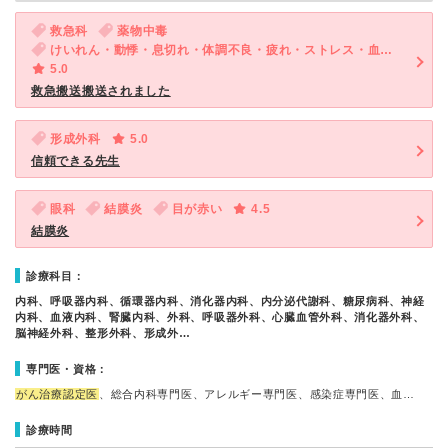
救急科
薬物中毒
けいれん・動悸・息切れ・体調不良・疲れ・ストレス・血圧が高い
5.0
救急搬送搬送されました
形成外科
5.0
信頼できる先生
眼科
結膜炎
目が赤い
4.5
結膜炎
診療科目：
内科、呼吸器内科、循環器内科、消化器内科、内分泌代謝科、糖尿病科、神経
内科、血液内科、腎臓内科、外科、呼吸器外科、心臓血管外科、消化器外科、
脳神経外科、整形外科、形成外…
専門医・資格：
がん治療認定医
、総合内科専門医、アレルギー専門医、感染症専門医、血…
診療時間