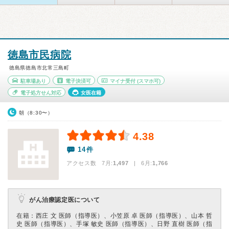
徳島市民病院
徳島県徳島市北常三島町
駐車場あり
電子決済可
マイナ受付
(スマホ可)
電子処方せん対応
女医在籍
朝（8:30〜）
4.38
14件
アクセス数 7月:
1,497
| 6月:
1,766
がん治療認定医について
在籍：⻄庄 ⽂ 医師（指導医）、⼩笠原 卓 医師（指導医）、⼭本 哲
史 医師（指導医）、⼿塚 敏史 医師（指導医）、⽇野 直樹 医師（指