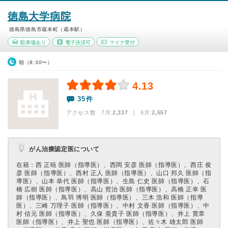
徳島大学病院
徳島県徳島市蔵本町（蔵本駅）
駐車場あり
電子決済可
マイナ受付
朝（8:30〜）
4.13
35件
アクセス数 7月:
2,337
| 6月:
2,557
がん治療認定医について
在籍：⻄ 正暁 医師（指導医）、⻄岡 安彦 医師（指導医）、⻄庄 俊
彦 医師（指導医）、⻄村 正人 医師（指導医）、⼭⼝ 邦久 医師（指
導医）、⼭本 恭代 医師（指導医）、⽣島 仁史 医師（指導医）、⽯
橋 広樹 医師（指導医）、高⼭ 哲治 医師（指導医）、高橋 正幸 医
師（指導医）、鳥⽻ 博明 医師（指導医）、三木 浩和 医師（指導
医）、三崎 万理⼦ 医師（指導医）、中村 ⽂⾹ 医師（指導医）、中
村 信元 医師（指導医）、久保 亜貴⼦ 医師（指導医）、井上 寛章
医師（指導医）、井上 聖也 医師（指導医）、佐々木 雄太郎 医師