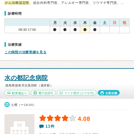
がん治療認定医
、総合内科専門医、アレルギー専門医、リウマチ専門医、…
診療時間
月
火
水
木
金
土
日
祝
08:30-17:00
治療実績
この病院の治療実績を見る
水の都記念病院
徳島県徳島市北島田町（蔵本駅）
駐車場あり
電子決済可
マイナ受付
(スマホ可)
女医在籍
土曜（〜18:00）
4.08
13件