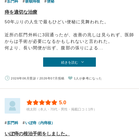
肛門科
嵌頓痔核
便秘
痔を適切な治療
50年ぶりの人生で最もひどい便秘に見舞われた。
近所の肛門外科に3回通ったが、改善の兆しは見られず、医師
からは手術が必要になるかもしれないと言われた。
何より、長い間便が出ず、腹部の張りによる...
続きを読む
2026年06月受診 / 2026年07月投稿
1人が参考になった
5.0
桃太郎（本人・70代・男性・掲載口コミ1件）
肛門科
いぼ痔（内痔核）
いぼ痔の根治手術をしました。