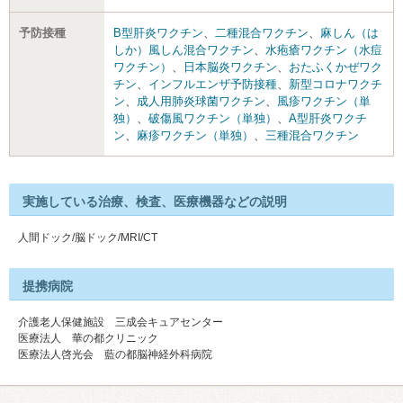
予防接種
B型肝炎ワクチン
、
二種混合ワクチン
、
麻しん（は
しか）風しん混合ワクチン
、
水疱瘡ワクチン（水痘
ワクチン）
、
日本脳炎ワクチン
、
おたふくかぜワク
チン
、
インフルエンザ予防接種
、
新型コロナワクチ
ン
、
成人用肺炎球菌ワクチン
、
風疹ワクチン（単
独）
、
破傷風ワクチン（単独）
、
A型肝炎ワクチ
ン
、
麻疹ワクチン（単独）
、
三種混合ワクチン
実施している治療、検査、医療機器などの説明
人間ドック/脳ドック/MRI/CT
提携病院
介護老人保健施設 三成会キュアセンター
医療法人 華の都クリニック
医療法人啓光会 藍の都脳神経外科病院