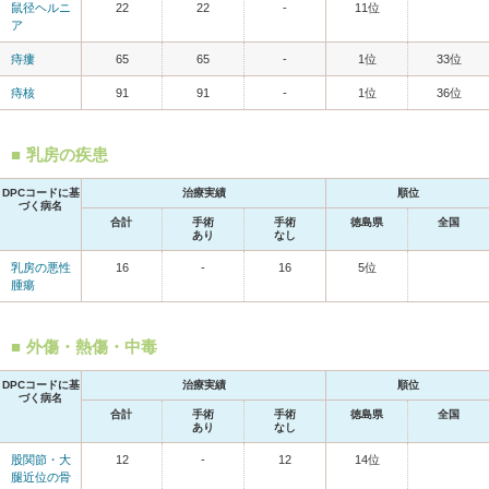
鼠径ヘルニ
22
22
-
11位
ア
痔瘻
65
65
-
1位
33位
痔核
91
91
-
1位
36位
乳房の疾患
DPCコードに基
治療実績
順位
づく病名
合計
手術
手術
徳島県
全国
あり
なし
乳房の悪性
16
-
16
5位
腫瘍
外傷・熱傷・中毒
DPCコードに基
治療実績
順位
づく病名
合計
手術
手術
徳島県
全国
あり
なし
股関節・大
12
-
12
14位
腿近位の骨