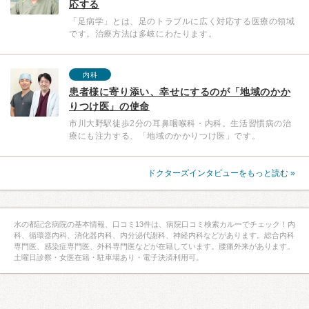
応する
「足病学」とは、足のトラブルに広く対応する医療の領域
です。治療方法は多岐にわたります。
内科
患者様に寄り添い、幸せにするのが「地域のかか
りつけ医」の使命
市川大野駅徒歩2分の耳鼻咽喉科・内科。生活習慣病の治
療にも注力する、「地域のかかりつけ医」です。
ドクターズインタビューをもっと読む »
水の都記念病院の基本情報、口コミ13件は、病院口コミ検索カルーでチェック！内
科、循環器内科、消化器内科、内分泌代謝科、神経内科などがあります。総合内科
専門医、感染症専門医、外科専門医などが在籍しています。腰痛外来があります。
土曜日診察・女医在籍・駐車場あり・電子決済利用可。