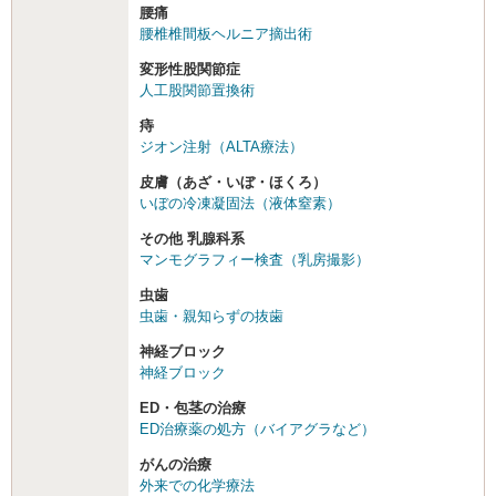
腰痛
腰椎椎間板ヘルニア摘出術
変形性股関節症
人工股関節置換術
痔
ジオン注射（ALTA療法）
皮膚（あざ・いぼ・ほくろ）
いぼの冷凍凝固法（液体窒素）
その他 乳腺科系
マンモグラフィー検査（乳房撮影）
虫歯
虫歯・親知らずの抜歯
神経ブロック
神経ブロック
ED・包茎の治療
ED治療薬の処方（バイアグラなど）
がんの治療
外来での化学療法