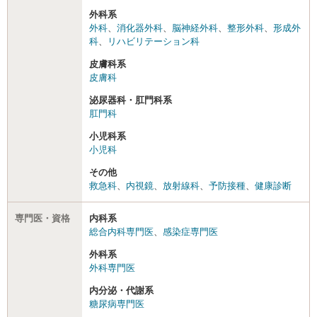
外科系
外科
、
消化器外科
、
脳神経外科
、
整形外科
、
形成外
科
、
リハビリテーション科
皮膚科系
皮膚科
泌尿器科・肛門科系
肛門科
小児科系
小児科
その他
救急科
、
内視鏡
、
放射線科
、
予防接種
、
健康診断
専門医・資格
内科系
総合内科専門医
、
感染症専門医
外科系
外科専門医
内分泌・代謝系
糖尿病専門医