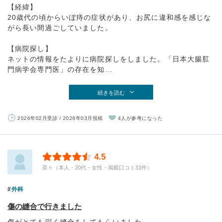
【経緯】
20歳代の頃からいぼ痔の症状があり、お尻に違和感を感じな
がら長い間過ごしていました。
【病院探し】
ネットの情報をたよりに病院探しをしました。「日本大腸肛
門病学会専門医」の存在を知...
続きを読む
2026年02月受診 / 2026年03月投稿
4人が参考になった
4.5
茶々（本人・20代・女性・掲載口コミ33件）
外科
傷の縫合で行きました
傷がとても深く縫合をしてもらいました。