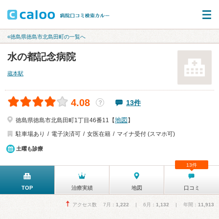
«徳島県徳島市北島田町の一覧へ
水の都記念病院
蔵本駅
4.08
13件
？
地図
徳島県徳島市北島田町1丁目46番11【
】
駐車場あり
電子決済可
女医在籍
マイナ受付 (スマホ可)
土曜も診療
13件
TOP
治療実績
地図
口コミ
アクセス数 7月：
1,222
| 6月：
1,132
| 年間：
11,913