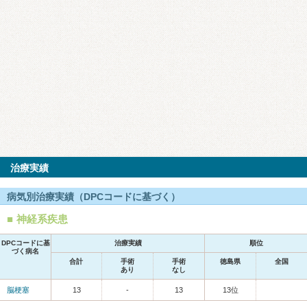
治療実績
病気別治療実績（DPCコードに基づく）
神経系疾患
DPCコードに基
治療実績
順位
づく病名
合計
手術
手術
徳島県
全国
あり
なし
脳梗塞
13
-
13
13位