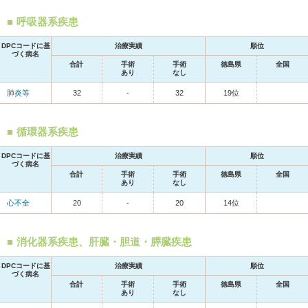
呼吸器系疾患
DPCコードに基
治療実績
順位
づく病名
合計
手術
手術
徳島県
全国
あり
なし
肺炎等
32
-
32
19位
循環器系疾患
DPCコードに基
治療実績
順位
づく病名
合計
手術
手術
徳島県
全国
あり
なし
心不全
20
-
20
14位
消化器系疾患、肝臓・胆道・膵臓疾患
DPCコードに基
治療実績
順位
づく病名
合計
手術
手術
徳島県
全国
あり
なし