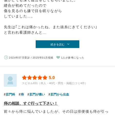
縫合が初めてだったので
傷を見るのも嫌で目を瞑りながら
していました…。
先生は｢これは痛かったね、また抜糸にきてください｣
と言われ看護師さんと...
続きを読む
2024年07月受診 / 2025年01月投稿
1人が参考になった
5.0
スピネル831（本人・40代・男性・掲載口コミ4件）
肛門科
痔
肛門が痛い
肛門から出血
痔の相談、すぐ行って下さい！
前々から痔に悩んでいましたが、その日は排便後も痔が引っ