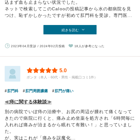
込まず血も止まらない状況でした。
ネットで検索してこのCalooの投稿記事から水の都病院を見
つけ、恥ずかしかったですが初めて肛門科を受診。専門医...
続きを読む
2023年04月受診 / 2024年02月投稿
18人が参考になった
5.0
ポンタ（本人・60代・男性・掲載口コミ1件）
肛門科
肛門周囲膿瘍
肛門が痛い
≪痔に関する体験談≫
別の病院でいぼ痔の治療中、お尻の周辺が腫れて痛くなって
きたので病院に行くと、痛み止め坐薬を処方され「6時間毎に
入れれば痛みが治まるから眠れて有難い！」と思っていまし
た。
が、実はこれが「痛みを誤魔化...