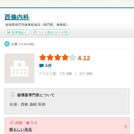
西條内科
徳島県鳴門市撫養町南浜（鳴門駅、撫養駅）
駐車場あり
マイナ受付
(スマホ可)
土曜（〜17:00）
4.12
6件
アクセス数 7月:
209
| 6月:
198
循環器専門医について
在籍：西條 義昭 医師
内科
5.0
頼もしい先生