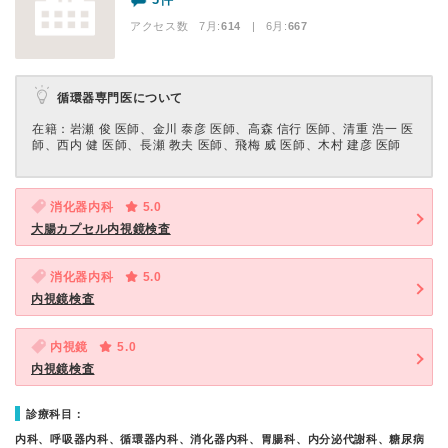
アクセス数 7月:
614
| 6月:
667
循環器専門医について
在籍：岩瀬 俊 医師、金川 泰彦 医師、高森 信行 医師、清重 浩一 医
師、西内 健 医師、長瀬 教夫 医師、飛梅 威 医師、木村 建彦 医師
消化器内科
5.0
大腸カプセル内視鏡検査
消化器内科
5.0
内視鏡検査
内視鏡
5.0
内視鏡検査
診療科目：
内科、呼吸器内科、循環器内科、消化器内科、胃腸科、内分泌代謝科、糖尿病