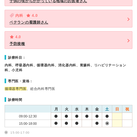
子供の頃からかかっている地域のお医者さん
内科
4.0
ベテランの看護師さん
4.0
予防接種
診療科目：
内科、呼吸器内科、循環器内科、消化器内科、胃腸科、リハビリテーション
科、小児科
専門医・資格：
循環器専門医
、総合内科専門医
診療時間
月
火
水
木
金
土
日
祝
09:00-12:30
15:00-18:00
15:00-17:00