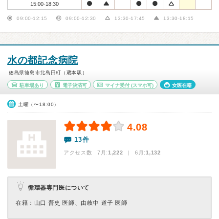
15:00-18:30
09:00-12:15
09:00-12:30
13:30-17:45
13:30-18:15
水の都記念病院
徳島県徳島市北島田町（蔵本駅）
駐車場あり
電子決済可
マイナ受付
(スマホ可)
女医在籍
土曜（〜18:00）
4.08
13件
アクセス数 7月:
1,222
| 6月:
1,132
循環器専門医について
在籍：山口 普史 医師、由岐中 道子 医師