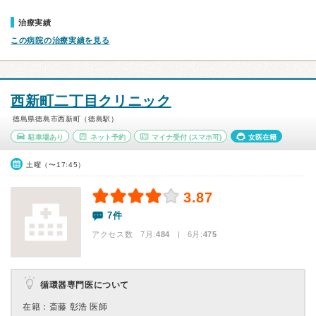
治療実績
この病院の治療実績を見る
西新町二丁目クリニック
徳島県徳島市西新町（徳島駅）
駐車場あり
ネット予約
マイナ受付
(スマホ可)
女医在籍
土曜（〜17:45）
3.87
7件
アクセス数 7月:
484
| 6月:
475
循環器専門医について
在籍：斎藤 彰浩 医師