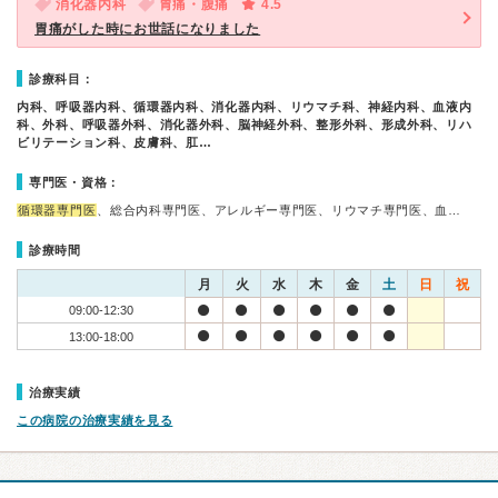
消化器内科
胃痛・腹痛
4.5
胃痛がした時にお世話になりました
診療科目：
内科、呼吸器内科、循環器内科、消化器内科、リウマチ科、神経内科、血液内
科、外科、呼吸器外科、消化器外科、脳神経外科、整形外科、形成外科、リハ
ビリテーション科、皮膚科、肛…
専門医・資格：
循環器専門医
、総合内科専門医、アレルギー専門医、リウマチ専門医、血…
診療時間
月
火
水
木
金
土
日
祝
09:00-12:30
13:00-18:00
治療実績
この病院の治療実績を見る