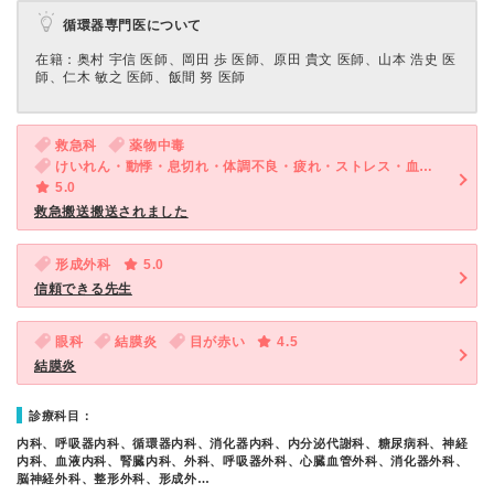
循環器専門医について
在籍：奥村 宇信 医師、岡田 歩 医師、原田 貴文 医師、山本 浩史 医
師、仁木 敏之 医師、飯間 努 医師
救急科
薬物中毒
けいれん・動悸・息切れ・体調不良・疲れ・ストレス・血圧が高い
5.0
救急搬送搬送されました
形成外科
5.0
信頼できる先生
眼科
結膜炎
目が赤い
4.5
結膜炎
診療科目：
内科、呼吸器内科、循環器内科、消化器内科、内分泌代謝科、糖尿病科、神経
内科、血液内科、腎臓内科、外科、呼吸器外科、心臓血管外科、消化器外科、
脳神経外科、整形外科、形成外…