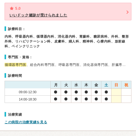
5.0
いいドック健診が受けられました
診療科目：
内科、呼吸器内科、循環器内科、消化器内科、胃腸科、糖尿病科、外科、整形
外科、リハビリテーション科、皮膚科、婦人科、精神科、心療内科、放射線
科、ペインクリニック
専門医・資格：
循環器専門医
、総合内科専門医、呼吸器専門医、消化器病専門医、肝臓専…
診療時間
月
火
水
木
金
土
日
祝
09:00-12:30
14:00-18:30
治療実績
この病院の治療実績を見る