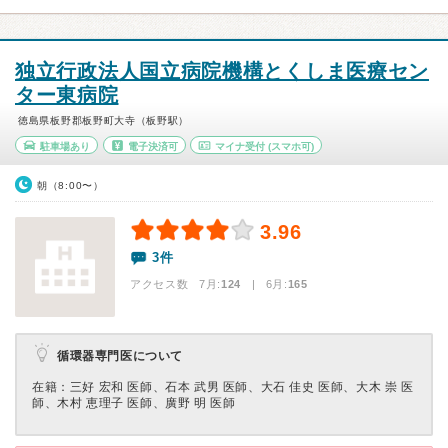
独立行政法人国立病院機構とくしま医療セン
ター東病院
徳島県板野郡板野町大寺（板野駅）
駐車場あり
電子決済可
マイナ受付
(スマホ可)
朝（8:00〜）
3.96
3件
アクセス数 7月:
124
| 6月:
165
循環器専門医について
在籍：三好 宏和 医師、石本 武男 医師、大石 佳史 医師、大木 崇 医
師、木村 恵理子 医師、廣野 明 医師