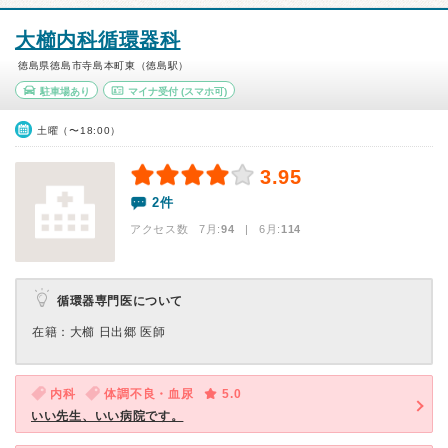
大櫛内科循環器科
徳島県徳島市寺島本町東（徳島駅）
駐車場あり
マイナ受付
(スマホ可)
土曜（〜18:00）
3.95
2件
アクセス数 7月:
94
| 6月:
114
循環器専門医について
在籍：大櫛 日出郷 医師
内科
体調不良・血尿
5.0
いい先生、いい病院です。