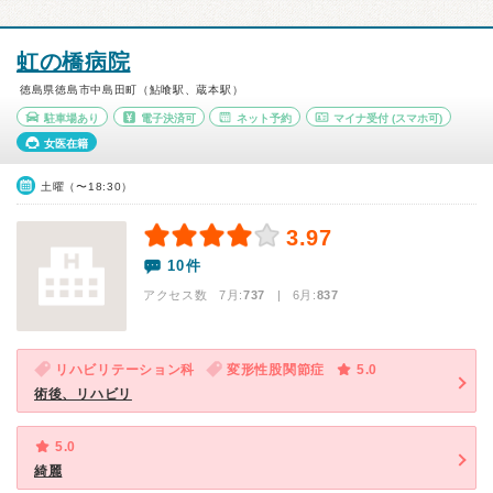
虹の橋病院
徳島県徳島市中島田町（鮎喰駅、蔵本駅）
駐車場あり
電子決済可
ネット予約
マイナ受付
(スマホ可)
女医在籍
土曜（〜18:30）
3.97
10件
アクセス数 7月:
737
| 6月:
837
リハビリテーション科
変形性股関節症
5.0
術後、リハビリ
5.0
綺麗