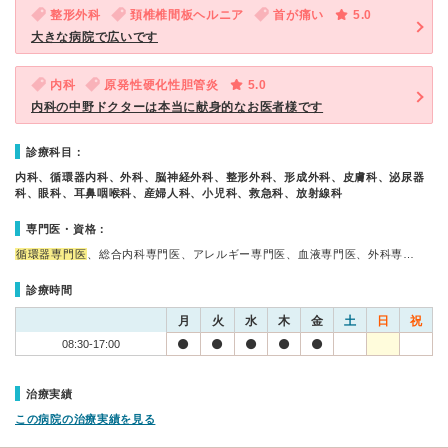
整形外科
頚椎椎間板ヘルニア
首が痛い
5.0
大きな病院で広いです
内科
原発性硬化性胆管炎
5.0
内科の中野ドクターは本当に献身的なお医者様です
診療科目：
内科、循環器内科、外科、脳神経外科、整形外科、形成外科、皮膚科、泌尿器
科、眼科、耳鼻咽喉科、産婦人科、小児科、救急科、放射線科
専門医・資格：
循環器専門医
、総合内科専門医、アレルギー専門医、血液専門医、外科専…
診療時間
月
火
水
木
金
土
日
祝
08:30-17:00
治療実績
この病院の治療実績を見る