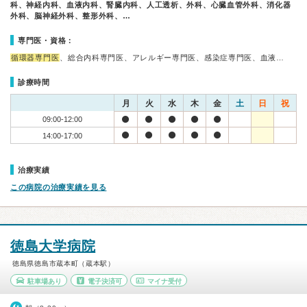
科、神経内科、血液内科、腎臓内科、人工透析、外科、心臓血管外科、消化器
外科、脳神経外科、整形外科、…
専門医・資格：
循環器専門医
、総合内科専門医、アレルギー専門医、感染症専門医、血液…
診療時間
月
火
水
木
金
土
日
祝
09:00-12:00
14:00-17:00
治療実績
この病院の治療実績を見る
徳島大学病院
徳島県徳島市蔵本町（蔵本駅）
駐車場あり
電子決済可
マイナ受付