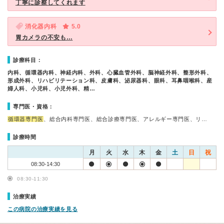
丁寧に診察してくれます
消化器内科
5.0
胃カメラの不安も…
診療科目：
内科、循環器内科、神経内科、外科、心臓血管外科、脳神経外科、整形外科、
形成外科、リハビリテーション科、皮膚科、泌尿器科、眼科、耳鼻咽喉科、産
婦人科、小児科、小児外科、精…
専門医・資格：
循環器専門医
、総合内科専門医、総合診療専門医、アレルギー専門医、リ…
診療時間
月
火
水
木
金
土
日
祝
08:30-14:30
08:30-11:30
治療実績
この病院の治療実績を見る