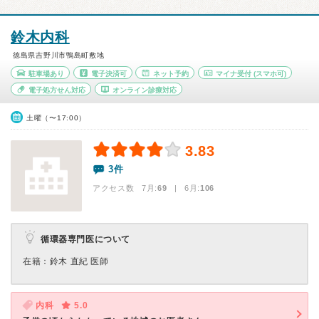
鈴木内科
徳島県吉野川市鴨島町敷地
駐車場あり
電子決済可
ネット予約
マイナ受付
(スマホ可)
電子処方せん対応
オンライン診療対応
土曜（〜17:00）
3.83
3件
アクセス数 7月:
69
| 6月:
106
循環器専門医について
在籍：鈴木 直紀 医師
内科
5.0