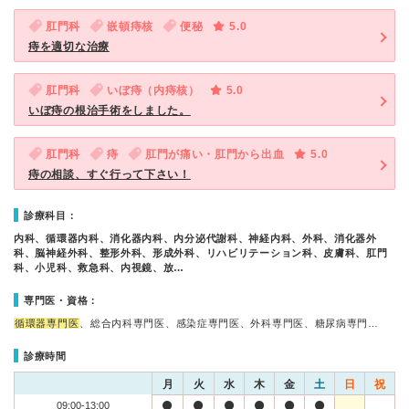
肛門科
嵌頓痔核
便秘
5.0
痔を適切な治療
肛門科
いぼ痔（内痔核）
5.0
いぼ痔の根治手術をしました。
肛門科
痔
肛門が痛い・肛門から出血
5.0
痔の相談、すぐ行って下さい！
診療科目：
内科、循環器内科、消化器内科、内分泌代謝科、神経内科、外科、消化器外
科、脳神経外科、整形外科、形成外科、リハビリテーション科、皮膚科、肛門
科、小児科、救急科、内視鏡、放…
専門医・資格：
循環器専門医
、総合内科専門医、感染症専門医、外科専門医、糖尿病専門…
診療時間
月
火
水
木
金
土
日
祝
09:00-13:00