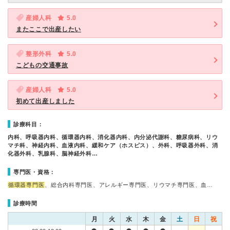
産婦人科
5.0
またここで出産したい
整形外科
5.0
こどもの交通事故
産婦人科
5.0
初めて出産しました
診療科目：
内科、呼吸器内科、循環器内科、消化器内科、内分泌代謝科、糖尿病科、リウ
マチ科、神経内科、血液内科、緩和ケア（ホスピス）、外科、呼吸器外科、消
化器外科、乳腺科、脳神経外科…
専門医・資格：
循環器専門医
、総合内科専門医、アレルギー専門医、リウマチ専門医、血…
診療時間
月
火
水
木
金
土
日
祝