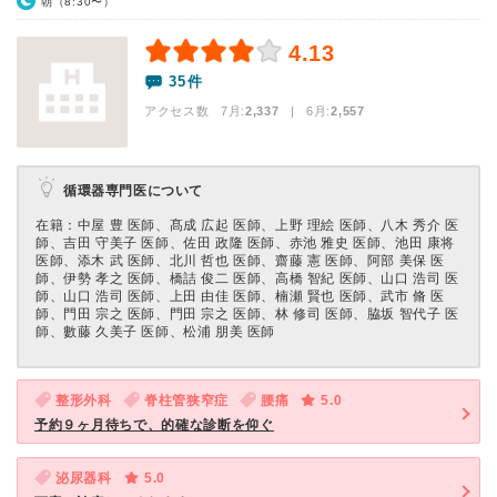
朝（8:30〜）
4.13
35件
アクセス数 7月:
2,337
| 6月:
2,557
循環器専門医について
在籍：中屋 豊 医師、髙成 広起 医師、上野 理絵 医師、八木 秀介 医
師、吉田 守美子 医師、佐田 政隆 医師、赤池 雅史 医師、池田 康将
医師、添木 武 医師、北川 哲也 医師、齋藤 憲 医師、阿部 美保 医
師、伊勢 孝之 医師、橋詰 俊二 医師、高橋 智紀 医師、山口 浩司 医
師、山口 浩司 医師、上田 由佳 医師、楠瀬 賢也 医師、武市 脩 医
師、門田 宗之 医師、門田 宗之 医師、林 修司 医師、脇坂 智代子 医
師、數藤 久美子 医師、松浦 朋美 医師
整形外科
脊柱管狭窄症
腰痛
5.0
予約９ヶ月待ちで、的確な診断を仰ぐ
泌尿器科
5.0