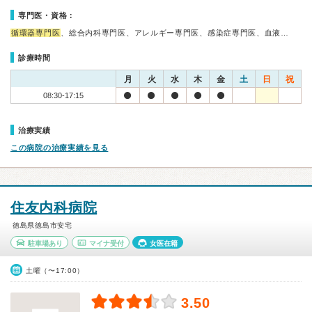
専門医・資格：
循環器専門医
、総合内科専門医、アレルギー専門医、感染症専門医、血液…
診療時間
月
火
水
木
金
土
日
祝
08:30-17:15
治療実績
この病院の治療実績を見る
住友内科病院
徳島県徳島市安宅
駐車場あり
マイナ受付
女医在籍
土曜（〜17:00）
3.50