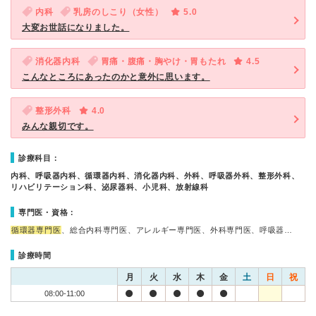
内科
乳房のしこり（女性）
5.0
大変お世話になりました。
消化器内科
胃痛・腹痛・胸やけ・胃もたれ
4.5
こんなところにあったのかと意外に思います。
整形外科
4.0
みんな親切です。
診療科目：
内科、呼吸器内科、循環器内科、消化器内科、外科、呼吸器外科、整形外科、
リハビリテーション科、泌尿器科、小児科、放射線科
専門医・資格：
循環器専門医
、総合内科専門医、アレルギー専門医、外科専門医、呼吸器…
診療時間
月
火
水
木
金
土
日
祝
08:00-11:00