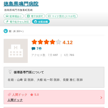
徳島県鳴門病院
徳島県鳴門市撫養町黒崎
駐車場あり
電子決済可
マイナ受付
(スマホ可)
電子処方せん対応
女医在籍
朝（8:30〜）
4.12
7件
アクセス数 7月:
697
| 6月:
765
循環器専門医について
在籍：山﨑 宙 医師、大櫛 祐一郎 医師、長樂 雅仁 医師
人間ドック
5.0
人間ドック