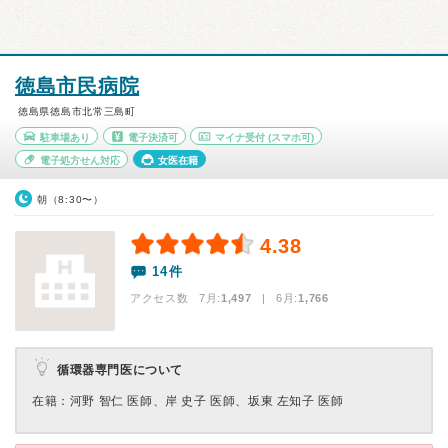
徳島市民病院
徳島県徳島市北常三島町
駐車場あり
電子決済可
マイナ受付
(スマホ可)
電子処方せん対応
女医在籍
朝（8:30〜）
4.38
14件
アクセス数 7月:
1,497
| 6月:
1,766
循環器専門医について
在籍：河野 智仁 医師、岸 史子 医師、坂東 左知子 医師