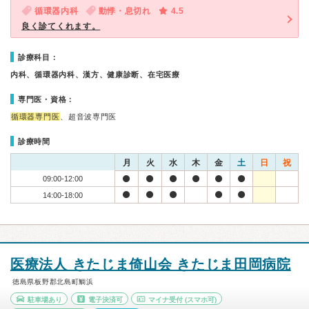
循環器内科
動悸・息切れ
4.5
良く診てくれます。
診療科目：
内科、循環器内科、漢方、健康診断、在宅医療
専門医・資格：
循環器専門医
、超音波専門医
診療時間
月
火
水
木
金
土
日
祝
09:00-12:00
14:00-18:00
医療法人 きたじま倚山会 きたじま田岡病院
徳島県板野郡北島町鯛浜
駐車場あり
電子決済可
マイナ受付
(スマホ可)