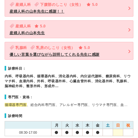
産婦人科
下腹部のしこり（女性）
5.0
産婦人科の山本先生に感謝！！
産婦人科
5.0
産婦人科の山本先生
乳腺科
乳房のしこり（女性）
5.0
優しい言葉を選びながら説明してくれる先生に感謝
診療科目：
内科、呼吸器内科、循環器内科、消化器内科、内分泌代謝科、糖尿病科、リウ
マチ科、血液内科、外科、呼吸器外科、心臓血管外科、消化器外科、乳腺科、
脳神経外科、整形外科、形成外…
専門医・資格：
循環器専門医
、総合内科専門医、アレルギー専門医、リウマチ専門医、血…
診療時間
月
火
水
木
金
土
日
祝
08:30-17:00