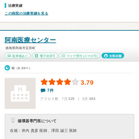
治療実績
この病院の治療実績を見る
阿南医療センター
徳島県阿南市宝田町
駐車場あり
電子決済可
マイナ受付
(スマホ可)
女医在籍
朝（8:30〜）
3.79
7件
アクセス数 7月:
525
| 6月:
584
循環器専門医について
在籍：井内 貴彦 医師、澤田 誠三 医師