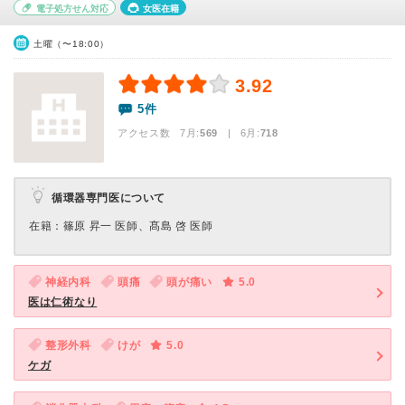
電子処方せん対応
女医在籍
土曜（〜18:00）
3.92
5件
アクセス数 7月:
569
| 6月:
718
循環器専門医について
在籍：篠原 昇一 医師、髙島 啓 医師
神経内科
頭痛
頭が痛い
5.0
医は仁術なり
整形外科
けが
5.0
ケガ