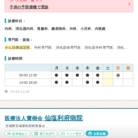
小児科
4.5
子供の予防接種で受診
診療科目：
内科、消化器内科、胃腸科、糖尿病科、外科、小児科、内視鏡
専門医・資格：
がん治療認定医
、外科専門医、消化器病専門医、消化器外科専門医、消化…
診療時間
月
火
水
木
金
土
日
祝
09:00-12:00
14:00-18:00
09:00-14:00
仙塩利府病院
医療法人寶樹会
宮城県宮城郡利府町青葉台
駐車場あり
電子決済可
マイナ受付
女医在籍