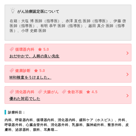
がん治療認定医について
在籍：⼤塩 博 医師（指導医）、赤澤 直也 医師（指導医）、伊藤 啓
医師（指導医）、有明 恭平 医師（指導医）、越⽥ 真介 医師（指導
医）、⼩堺 史郷 医師
循環器内科
5.0
おだやかで、人柄の良い先生
健康診断
5.0
MRI検査をうけました。
消化器内科
大腸がん
食欲不振
4.5
優れた対応でした
診療科目：
内科、呼吸器内科、循環器内科、消化器内科、緩和ケア（ホスピス）、外科、
呼吸器外科、心臓血管外科、消化器外科、乳腺科、脳神経外科、整形外科、皮
膚科、泌尿器科、眼科、耳鼻咽…