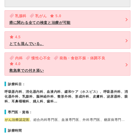
乳腺科
乳がん
5.0
癌に関わる全ての検査と治療が可能
4.5
とても混んでいる。
内科
慢性心不全
発熱・食欲不振・体調不良
4.0
救急車での付き添い
診療科目：
呼吸器内科、消化器内科、血液内科、緩和ケア（ホスピス）、呼吸器外科、消
化器外科、乳腺科、脳神経外科、整形外科、形成外科、皮膚科、泌尿器科、眼
科、耳鼻咽喉科、婦人科、歯科…
専門医・資格：
がん治療認定医
、総合内科専門医、血液専門医、外科専門医、糖尿病専門…
診療時間