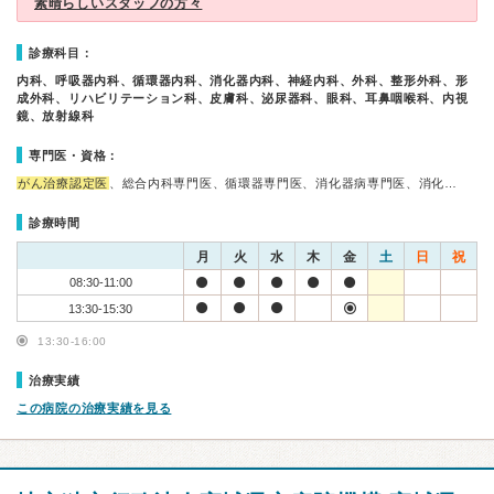
素晴らしいスタッフの方々
診療科目：
内科、呼吸器内科、循環器内科、消化器内科、神経内科、外科、整形外科、形
成外科、リハビリテーション科、皮膚科、泌尿器科、眼科、耳鼻咽喉科、内視
鏡、放射線科
専門医・資格：
がん治療認定医
、総合内科専門医、循環器専門医、消化器病専門医、消化…
診療時間
月
火
水
木
金
土
日
祝
08:30-11:00
13:30-15:30
13:30-16:00
治療実績
この病院の治療実績を見る