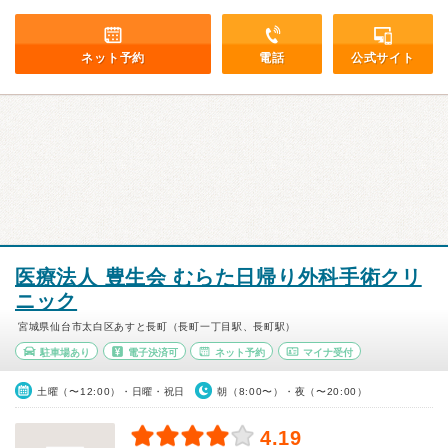
ネット予約
電話
公式サイト
医療法人 豊生会 むらた日帰り外科手術クリ
ニック
宮城県仙台市太白区あすと長町（長町一丁目駅、長町駅）
駐車場あり
電子決済可
ネット予約
マイナ受付
土曜（〜12:00）・日曜・祝日
朝（8:00〜）・夜（〜20:00）
4.19