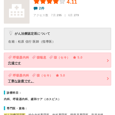
4.11
2件
アクセス数 7月:
295
| 6月:
279
がん治療認定医について
在籍：松原 信⾏ 医師（指導医）
呼吸器内科
咳喘息
咳（セキ）
5.0
穴場です
呼吸器内科
咳（セキ）
5.0
丁寧な診察です。
診療科目：
内科、呼吸器内科、緩和ケア（ホスピス）
専門医・資格：
がん治療認定医
、総合内科専門医、外科専門医、呼吸器専門医、気管支鏡…