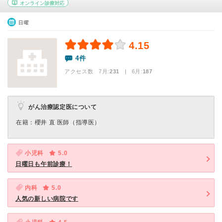
オンライン診療対応
日曜
4.15
4件
アクセス数 7月:
231
| 6月:
187
がん治療認定医について
在籍：櫻井 直 医師（指導医）
小児科
5.0
日曜日も午前診療！
内科
5.0
人気の新しい病院です