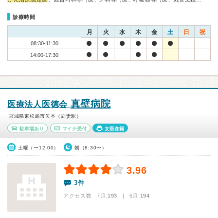
診療時間
月
火
水
木
金
土
日
祝
08:30-11:30
14:00-17:30
真壁病院
医療法人医徳会
宮城県東松島市矢本（鹿妻駅）
駐車場あり
マイナ受付
女医在籍
土曜（〜12:00）
朝（8:30〜）
3.96
3件
アクセス数 7月:
193
| 6月:
194