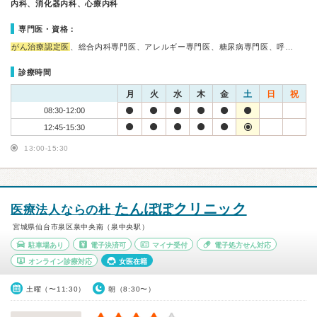
内科、消化器内科、心療内科
専門医・資格：
がん治療認定医
、総合内科専門医、アレルギー専門医、糖尿病専門医、呼…
診療時間
月
火
水
木
金
土
日
祝
08:30-12:00
12:45-15:30
13:00-15:30
たんぽぽクリニック
医療法人ならの杜
宮城県仙台市泉区泉中央南（泉中央駅）
駐車場あり
電子決済可
マイナ受付
電子処方せん対応
オンライン診療対応
女医在籍
土曜（〜11:30）
朝（8:30〜）