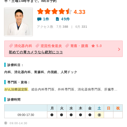
半・土曜14時半まで。WEB予約
4.33
1件
49件
アクセス数 7月:
388
| 6月:
331
消化器内科
逆流性食道炎
胃痛・腹痛
5.0
初めての胃カメラなら絶対にココ
診療科目：
内科、消化器内科、胃腸科、内視鏡、人間ドック
専門医・資格：
がん治療認定医
、総合内科専門医、外科専門医、消化器病専門医、肝臓専…
診療時間
月
火
水
木
金
土
日
祝
09:00-17:30
09:00-14:30