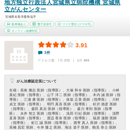
地方独立行政法人宮城県立病院機構 宮城県
立がんセンター
宮城県名取市愛島塩手
駐車場あり
電子決済可
マイナ受付
(スマホ可)
オンライン診療対応
3.91
3件
アクセス数 7月:
372
| 6月:
499
がん治療認定医について
在籍：⻑南 雅志 医師（指導医）、⼤塚 和令 医師（指導医）、⼩林
真紀 医師（指導医）、⼭下 洋⼆ 医師（指導医）、木内 誠 医師（指
導医）、三浦 康 医師（指導医）、保坂 正美 医師（指導医）、川村
貞⽂ 医師（指導医）、明円 真吾 医師（指導医）、杉沢 徳彦 医師
（指導医）、森⽥ 真吉 医師（指導医）、森川 孝則 医師（指導
医）、永井 智之 医師（指導医）、浅⽥ ⾏紀 医師（指導医）、浅野
直喜 医師（指導医）、渡辺 ⾹奈 医師（指導医）、福原 達朗 医師
（指導医）、虻江 誠 医師（指導医）、酒寄 真人 医師（指導医）、
高橋 昌宏 医師、今井 隆之 医師、海法 道⼦ 医師、鶴⾒ 恭⼠ 医師