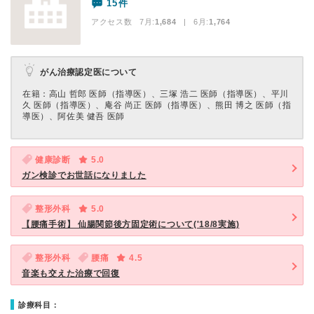
15件
アクセス数 7月:
1,684
| 6月:
1,764
がん治療認定医について
在籍：高⼭ 哲郎 医師（指導医）、三塚 浩⼆ 医師（指導医）、平川
久 医師（指導医）、庵⾕ 尚正 医師（指導医）、熊⽥ 博之 医師（指
導医）、阿佐美 健吾 医師
健康診断
5.0
ガン検診でお世話になりました
整形外科
5.0
【腰痛手術】 仙腸関節後方固定術について('18/8実施)
整形外科
腰痛
4.5
音楽も交えた治療で回復
診療科目：