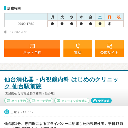
診療時間
月
火
水
木
金
土
日
祝
09:00-17:30
09:00-14:30
ネット予約
電話
公式サイト
仙台消化器・内視鏡内科 はじめのクリニッ
ク 仙台駅前院
宮城県仙台市宮城野区榴岡（仙台駅）
ネット予約
マイナ受付
オンライン診療対応
女医在籍
土曜（〜14:30）
仙台駅1分。専門医によるプライバシーに配慮した内視鏡検査。平日17時