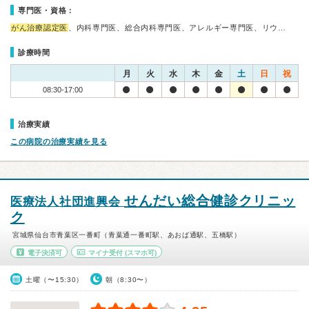
専門医・資格：
がん治療認定医
、内科専門医、総合内科専門医、アレルギー専門医、リウ…
診療時間
月
火
水
木
金
土
日
祝
08:30-17:00
治療実績
この病院の治療実績を見る
せんだい総合健診クリニッ
医療法人社団進興会
ク
宮城県仙台市青葉区一番町（青葉通一番町駅、あおば通駅、五橋駅）
電子決済可
マイナ受付
(スマホ可)
土曜（〜15:30）
朝（8:30〜）