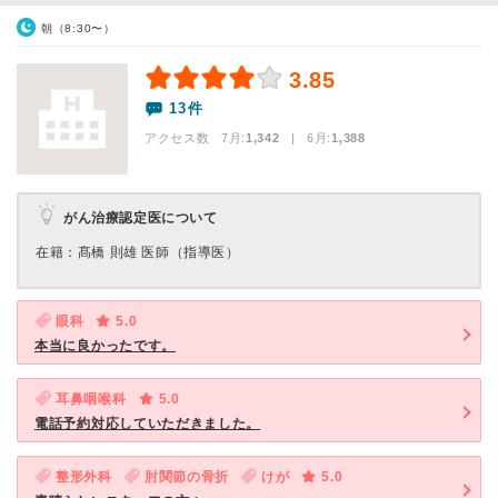
朝（8:30〜）
3.85
13件
アクセス数 7月:
1,342
| 6月:
1,388
がん治療認定医について
在籍：髙橋 則雄 医師（指導医）
眼科
5.0
本当に良かったです。
耳鼻咽喉科
5.0
電話予約対応していただきました。
整形外科
肘関節の骨折
けが
5.0