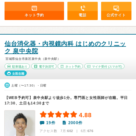
ネット予約
電話
公式サイト
仙台消化器・内視鏡内科 はじめのクリニッ
ク 泉中央院
宮城県仙台市泉区泉中央（泉中央駅）
駐車場あり
電子決済可
ネット予約
マイナ受付
(スマホ可)
女医在籍
土曜（〜17:30）・日曜
【WEB予約可】泉中央駅より徒歩1分。専門医と女性医師が在籍。平日
17:30、土日も14:30まで
4.88
19件
2000件
アクセス数 7月:
602
| 6月:
676