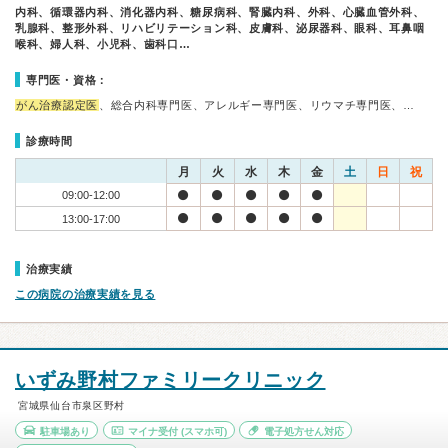
内科、循環器内科、消化器内科、糖尿病科、腎臓内科、外科、心臓血管外科、
乳腺科、整形外科、リハビリテーション科、皮膚科、泌尿器科、眼科、耳鼻咽
喉科、婦人科、小児科、歯科口…
専門医・資格：
がん治療認定医
、総合内科専門医、アレルギー専門医、リウマチ専門医、…
診療時間
月
火
水
木
金
土
日
祝
09:00-12:00
13:00-17:00
治療実績
この病院の治療実績を見る
いずみ野村ファミリークリニック
宮城県仙台市泉区野村
駐車場あり
マイナ受付
(スマホ可)
電子処方せん対応