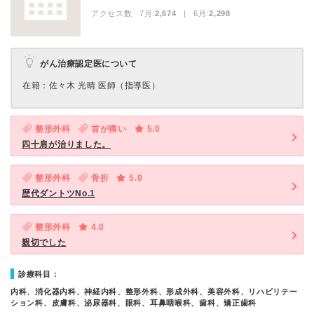
アクセス数 7月:
2,674
| 6月:
2,298
がん治療認定医について
在籍：佐々木 光晴 医師（指導医）
整形外科
首が痛い
5.0
四十肩が治りました。
整形外科
骨折
5.0
歴代ダントツNo.1
整形外科
4.0
親切でした
診療科目：
内科、消化器内科、神経内科、整形外科、形成外科、美容外科、リハビリテー
ション科、皮膚科、泌尿器科、眼科、耳鼻咽喉科、歯科、矯正歯科