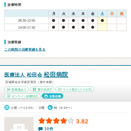
診療時間
月
火
水
木
金
土
日
祝
08:30-12:00
14:00-17:30
治療実績
この病院の治療実績を見る
松田病院
医療法人 松田会
宮城県仙台市泉区実沢（泉中央駅）
駐車場あり
電子決済可
マイナ受付
(スマホ可)
オンライン診療対応
女医在籍
土曜（〜13:00）・日曜
朝（8:30〜）
3.82
10件