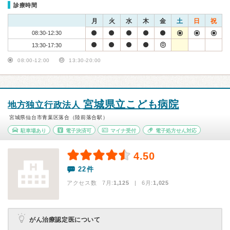
診療時間
月
火
水
木
金
土
日
祝
08:30-12:30
13:30-17:30
08:00-12:00
13:30-20:00
宮城県立こども病院
地方独立行政法人
宮城県仙台市青葉区落合（陸前落合駅）
駐車場あり
電子決済可
マイナ受付
電子処方せん対応
4.50
22件
アクセス数 7月:
1,125
| 6月:
1,025
がん治療認定医について