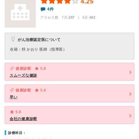
4.25
4件
アクセス数 7月:
287
| 6月:
402
がん治療認定医について
在籍：枡 かおり 医師（指導医）
健康診断
5.0
スムーズな健診
健康診断
5.0
早い
5.0
会社の健康診断
診療科目：