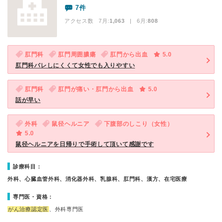
7件
アクセス数 7月:
1,063
| 6月:
808
肛門科
肛門周囲膿瘍
肛門から出血
5.0
肛門科バレしにくくて女性でも入りやすい
肛門科
肛門が痛い・肛門から出血
5.0
話が早い
外科
鼠径ヘルニア
下腹部のしこり（女性）
5.0
鼠径ヘルニアを日帰りで手術して頂いて感謝です
診療科目：
外科、心臓血管外科、消化器外科、乳腺科、肛門科、漢方、在宅医療
専門医・資格：
がん治療認定医
、外科専門医