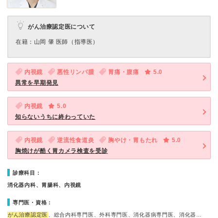
がん治療認定医について
在籍：⼭岡 肇 医師（指導医）
内視鏡
悪性リンパ腫
胃痛・腹痛
5.0
異常を早期発見
内視鏡
5.0
知らないうちに終わっていた
内視鏡
逆流性食道炎
胸やけ・胃もたれ
5.0
胸焼けが酷く胃カメラ検査を受診
診療科目：
消化器内科、胃腸科、内視鏡
専門医・資格：
がん治療認定医
、総合内科専門医、外科専門医、消化器病専門医、消化器…