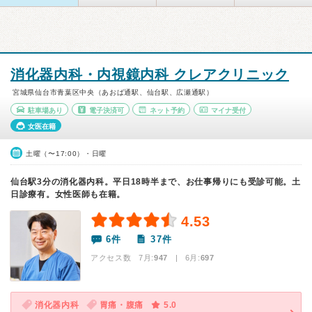
消化器内科・内視鏡内科 クレアクリニック
宮城県仙台市青葉区中央（あおば通駅、仙台駅、広瀬通駅）
駐車場あり
電子決済可
ネット予約
マイナ受付
女医在籍
土曜（〜17:00）・日曜
仙台駅3分の消化器内科。平日18時半まで、お仕事帰りにも受診可能。土
日診療有。女性医師も在籍。
4.53
6件
37件
アクセス数 7月:
947
| 6月:
697
消化器内科
胃痛・腹痛
5.0