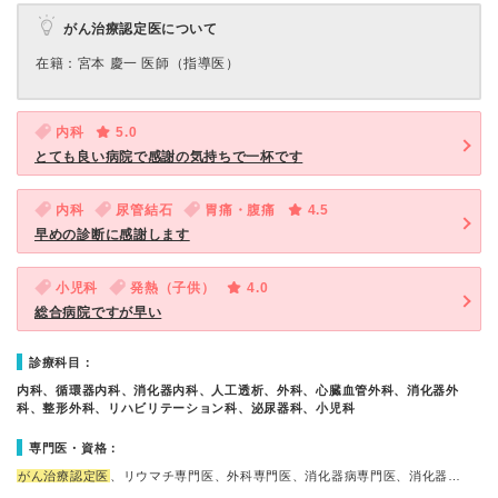
がん治療認定医について
在籍：宮本 慶⼀ 医師（指導医）
内科
5.0
とても良い病院で感謝の気持ちで一杯です
内科
尿管結石
胃痛・腹痛
4.5
早めの診断に感謝します
小児科
発熱（子供）
4.0
総合病院ですが早い
診療科目：
内科、循環器内科、消化器内科、人工透析、外科、心臓血管外科、消化器外
科、整形外科、リハビリテーション科、泌尿器科、小児科
専門医・資格：
がん治療認定医
、リウマチ専門医、外科専門医、消化器病専門医、消化器…