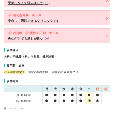
手術しなくて済みました(^^)
消化器内科
5.0
安心して通院できるクリニックです
内視鏡
慢性の下痢
5.0
先生がとても感じが良いです
診療科目：
内科、消化器内科、内視鏡、健康診断
専門医・資格：
がん治療認定医
、消化器病専門医、消化器内視鏡専門医
診療時間
月
火
水
木
金
土
日
祝
09:00-13:00
15:00-19:00
15:00-17:00