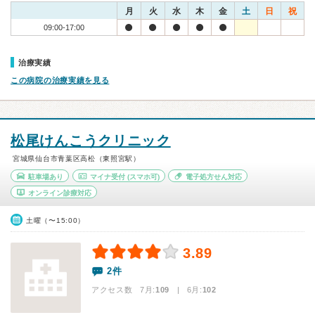
月
火
水
木
金
土
日
祝
09:00-17:00
治療実績
この病院の治療実績を見る
松尾けんこうクリニック
宮城県仙台市青葉区高松（東照宮駅）
駐車場あり
マイナ受付
(スマホ可)
電子処方せん対応
オンライン診療対応
土曜（〜15:00）
3.89
2件
アクセス数 7月:
109
| 6月:
102