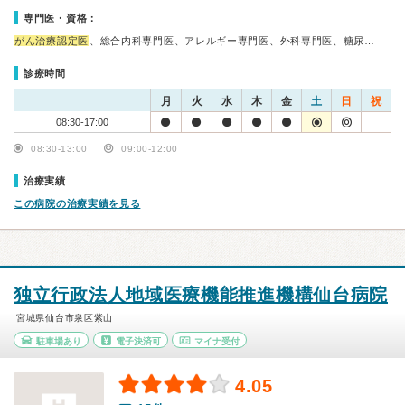
専門医・資格：
がん治療認定医
、総合内科専門医、アレルギー専門医、外科専門医、糖尿…
診療時間
月
火
水
木
金
土
日
祝
08:30-17:00
08:30-13:00
09:00-12:00
治療実績
この病院の治療実績を見る
独立行政法人地域医療機能推進機構仙台病院
宮城県仙台市泉区紫山
駐車場あり
電子決済可
マイナ受付
4.05