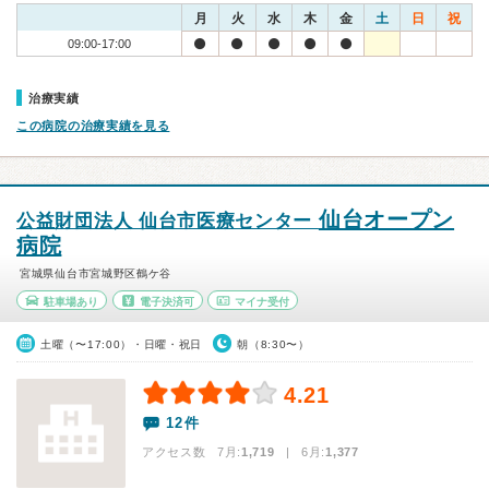
月
火
水
木
金
土
日
祝
09:00-17:00
治療実績
この病院の治療実績を見る
仙台オープン
公益財団法人 仙台市医療センター
病院
宮城県仙台市宮城野区鶴ケ谷
駐車場あり
電子決済可
マイナ受付
土曜（〜17:00）・日曜・祝日
朝（8:30〜）
4.21
12件
アクセス数 7月:
1,719
| 6月:
1,377