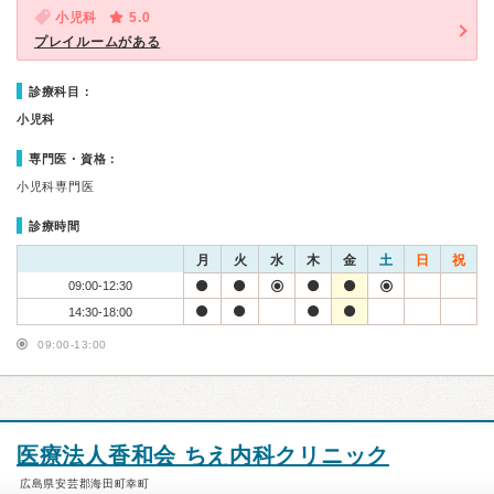
小児科
5.0
プレイルームがある
診療科目：
小児科
専門医・資格：
小児科専門医
診療時間
月
火
水
木
金
土
日
祝
09:00-12:30
14:30-18:00
09:00-13:00
医療法人香和会 ちえ内科クリニック
広島県安芸郡海田町幸町