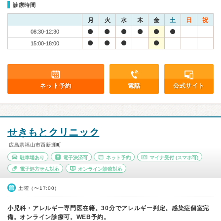
診療時間
月
火
水
木
金
土
日
祝
08:30-12:30
15:00-18:00
ネット予約
電話
公式サイト
せきもとクリニック
広島県福山市西新涯町
駐車場あり
電子決済可
ネット予約
マイナ受付
(スマホ可)
電子処方せん対応
オンライン診療対応
土曜（〜17:00）
小児科・アレルギー専門医在籍。30分でアレルギー判定。感染症個室完
備。オンライン診療可。WEB予約。