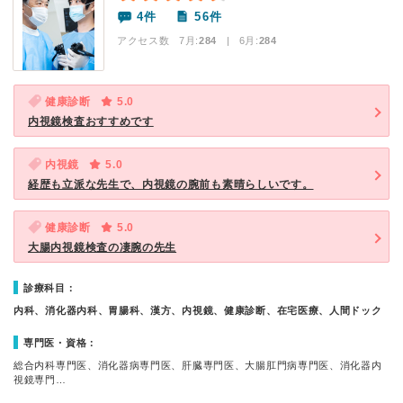
4件
56件
アクセス数 7月:
284
| 6月:
284
健康診断
5.0
内視鏡検査おすすめです
内視鏡
5.0
経歴も立派な先生で、内視鏡の腕前も素晴らしいです。
健康診断
5.0
大腸内視鏡検査の凄腕の先生
診療科目：
内科、消化器内科、胃腸科、漢方、内視鏡、健康診断、在宅医療、人間ドック
専門医・資格：
総合内科専門医、消化器病専門医、肝臓専門医、大腸肛門病専門医、消化器内
視鏡専門…