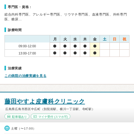
専門医・資格：
総合内科専門医、アレルギー専門医、リウマチ専門医、血液専門医、外科専門
医、糖尿…
診療時間
月
火
水
木
金
土
日
祝
09:00-12:00
13:00-17:00
治療実績
この病院の治療実績を見る
藤田やすよ皮膚科クリニック
広島県広島市西区中広町（別院前駅、横川一丁目駅、寺町駅）
駐車場あり
マイナ受付
(スマホ可)
土曜（〜17:00）