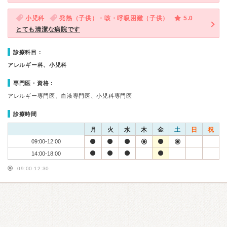
小児科
発熱（子供）・咳・呼吸困難（子供）
5.0
とても清潔な病院です
診療科目：
アレルギー科、小児科
専門医・資格：
アレルギー専門医、血液専門医、小児科専門医
診療時間
月
火
水
木
金
土
日
祝
09:00-12:00
14:00-18:00
09:00-12:30