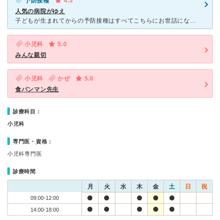
予防接種
4.5
人気の病院がゆえ
子どもが生まれてからの予防接種はすべてこちらにお世話になっています。 看護士さんやスタッフの方もとても親切丁寧で優しく、子どもだけではなく親に対してのフォローも素晴らしいので、多少家からは遠いの
小児科
5.0
みんな親切
小児科
かぜ
5.0
食パンマン先生
診療科目：
小児科
専門医・資格：
小児科専門医
診療時間
月
火
水
木
金
土
日
祝
09:00-12:00
14:00-18:00