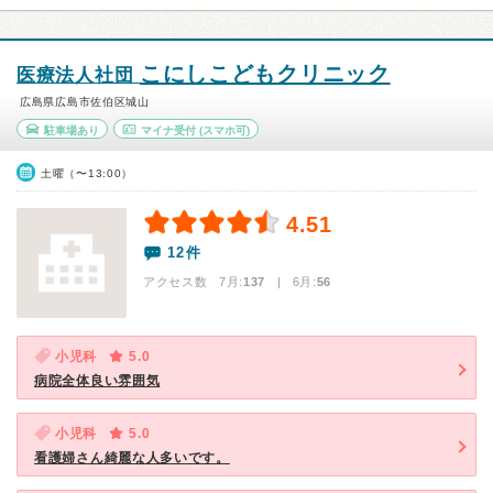
こにしこどもクリニック
医療法人社団
広島県広島市佐伯区城山
駐車場あり
マイナ受付
(スマホ可)
土曜（〜13:00）
4.51
12件
アクセス数 7月:
137
| 6月:
56
小児科
5.0
病院全体良い雰囲気
小児科
5.0
看護婦さん綺麗な人多いです。