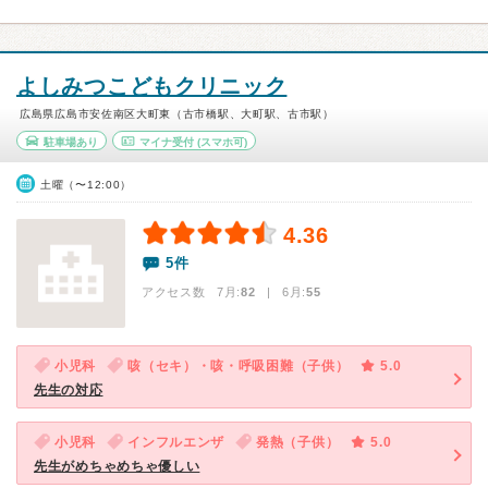
よしみつこどもクリニック
広島県広島市安佐南区大町東（古市橋駅、大町駅、古市駅）
駐車場あり
マイナ受付
(スマホ可)
土曜（〜12:00）
4.36
5件
アクセス数 7月:
82
| 6月:
55
小児科
咳（セキ）・咳・呼吸困難（子供）
5.0
先生の対応
小児科
インフルエンザ
発熱（子供）
5.0
先生がめちゃめちゃ優しい