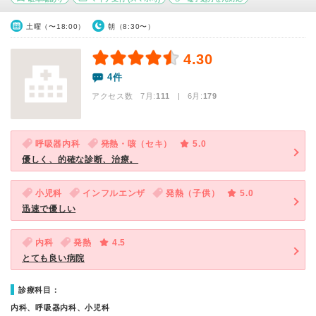
土曜（〜18:00）
朝（8:30〜）
4.30
4件
アクセス数 7月:
111
| 6月:
179
呼吸器内科
発熱・咳（セキ）
5.0
優しく、的確な診断、治療。
小児科
インフルエンザ
発熱（子供）
5.0
迅速で優しい
内科
発熱
4.5
とても良い病院
診療科目：
内科、呼吸器内科、小児科