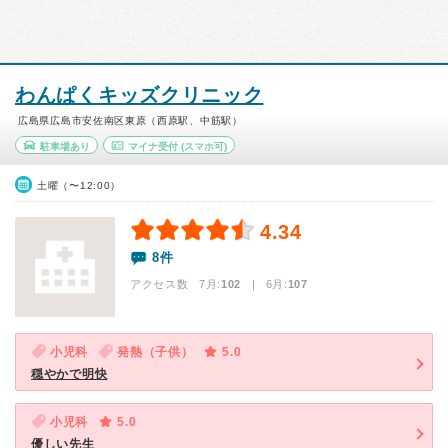
わんぱくキッズクリニック
広島県広島市安佐南区東原（西原駅、中筋駅）
駐車場あり
マイナ受付
(スマホ可)
土曜（〜12:00）
4.34
8件
アクセス数 7月:
102
| 6月:
107
小児科
発熱（子供）
5.0
穏やかで明快
小児科
5.0
優しい先生