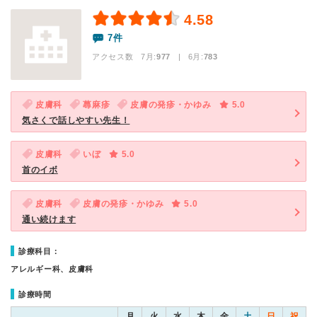
4.58
7件
アクセス数 7月:
977
| 6月:
783
皮膚科
蕁麻疹
皮膚の発疹・かゆみ
5.0
気さくで話しやすい先生！
皮膚科
いぼ
5.0
首のイボ
皮膚科
皮膚の発疹・かゆみ
5.0
通い続けます
診療科目：
アレルギー科、皮膚科
診療時間
月
火
水
木
金
土
日
祝