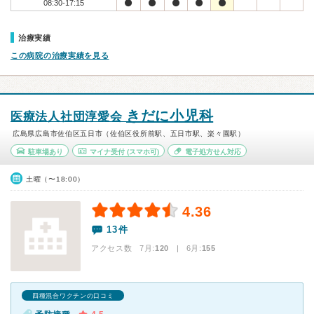
08:30-17:15
治療実績
この病院の治療実績を見る
きだに小児科
医療法人社団淳愛会
広島県広島市佐伯区五日市（佐伯区役所前駅、五日市駅、楽々園駅）
駐車場あり
マイナ受付
(スマホ可)
電子処方せん対応
土曜（〜18:00）
4.36
13件
アクセス数 7月:
120
| 6月:
155
四種混合ワクチンの口コミ