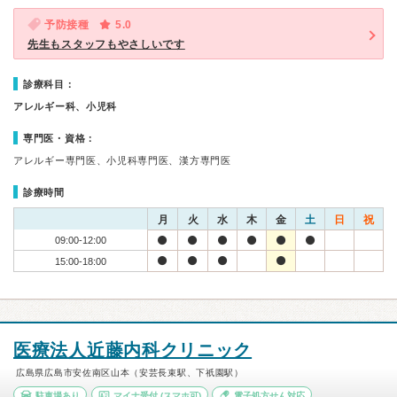
予防接種
5.0
先生もスタッフもやさしいです
診療科目：
アレルギー科、小児科
専門医・資格：
アレルギー専門医、小児科専門医、漢方専門医
診療時間
月
火
水
木
金
土
日
祝
09:00-12:00
15:00-18:00
医療法人近藤内科クリニック
広島県広島市安佐南区山本（安芸長束駅、下祇園駅）
駐車場あり
マイナ受付
(スマホ可)
電子処方せん対応