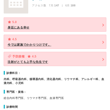
アクセス数 7月:
147
| 6月:
188
5.0
身近にある幸せ
4.5
今では家族でかかりつけです。
予防接種
4.5
注射がとても上手な先生です
診療科目：
内科、呼吸器内科、循環器内科、消化器内科、リウマチ科、アレルギー科、血
液内科、小児科
専門医・資格：
総合内科専門医、リウマチ専門医、血液専門医
診療時間