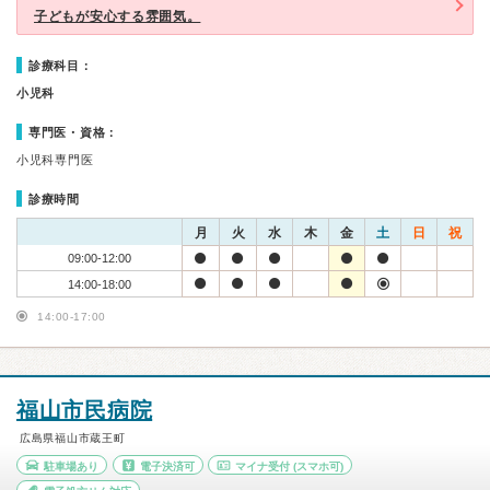
子どもが安心する雰囲気。
診療科目：
小児科
専門医・資格：
小児科専門医
診療時間
月
火
水
木
金
土
日
祝
09:00-12:00
14:00-18:00
14:00-17:00
福山市民病院
広島県福山市蔵王町
駐車場あり
電子決済可
マイナ受付
(スマホ可)