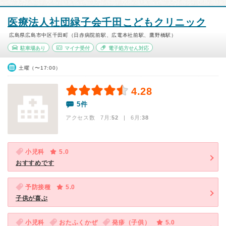
医療法人社団緑子会千田こどもクリニック
広島県広島市中区千田町（日赤病院前駅、広電本社前駅、鷹野橋駅）
駐車場あり
マイナ受付
電子処方せん対応
土曜（〜17:00）
4.28
5件
アクセス数 7月:
52
| 6月:
38
小児科
5.0
おすすめです
予防接種
5.0
子供が喜ぶ
小児科
おたふくかぜ
発疹（子供）
5.0