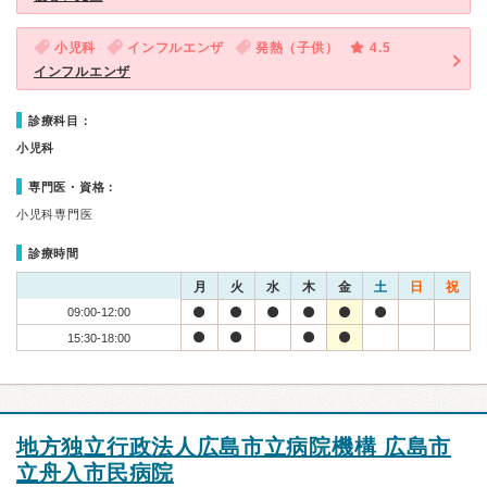
小児科
インフルエンザ
発熱（子供）
4.5
インフルエンザ
診療科目：
小児科
専門医・資格：
小児科専門医
診療時間
月
火
水
木
金
土
日
祝
09:00-12:00
15:30-18:00
地方独立行政法人広島市立病院機構 広島市
立舟入市民病院