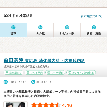
524
件の検索結果
表示順について
標準
★の数
レビュー数
新着・更新
前田医院
東広島 消化器内科・内視鏡内科
広島県東広島市黒瀬町国近（東広島駅）
駐車場あり
ネット予約
マイナ受付
オンライン診療対応
土曜（〜12:30）
朝（8:30〜）
土曜日の内視鏡検査と日帰り大腸ポリープ手術。内視鏡専門医による徹
底的に苦痛を軽減した内視鏡検査。
4.46