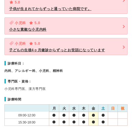
5.0
子供が生まれてからずっと通っていた病院です。
小児科
5.0
小さな素敵な小児内科
小児科
5.0
子どもの生後4ヶ月健診からずっとお世話になっています
診療科目：
内科、アレルギー科、小児科、精神科
専門医・資格：
小児科専門医、漢方専門医
診療時間
月
火
水
木
金
土
日
祝
09:00-12:00
15:30-18:00