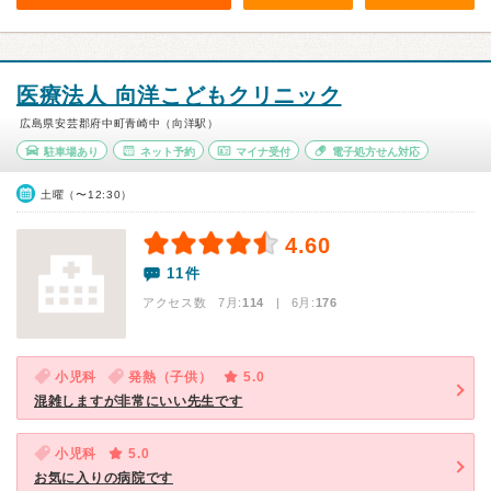
医療法人 向洋こどもクリニック
広島県安芸郡府中町青崎中（向洋駅）
駐車場あり
ネット予約
マイナ受付
電子処方せん対応
土曜（〜12:30）
4.60
11件
アクセス数 7月:
114
| 6月:
176
小児科
発熱（子供）
5.0
混雑しますが非常にいい先生です
小児科
5.0
お気に入りの病院です