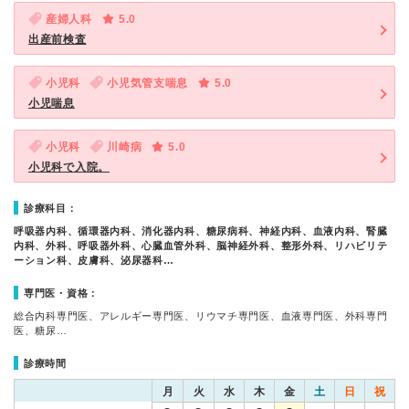
産婦人科
5.0
出産前検査
小児科
小児気管支喘息
5.0
小児喘息
小児科
川崎病
5.0
小児科で入院。
診療科目：
呼吸器内科、循環器内科、消化器内科、糖尿病科、神経内科、血液内科、腎臓
内科、外科、呼吸器外科、心臓血管外科、脳神経外科、整形外科、リハビリテ
ーション科、皮膚科、泌尿器科…
専門医・資格：
総合内科専門医、アレルギー専門医、リウマチ専門医、血液専門医、外科専門
医、糖尿…
診療時間
月
火
水
木
金
土
日
祝