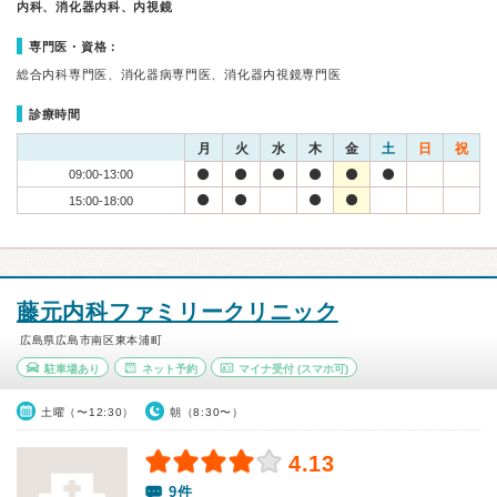
内科、消化器内科、内視鏡
専門医・資格：
総合内科専門医、消化器病専門医、消化器内視鏡専門医
診療時間
月
火
水
木
金
土
日
祝
09:00-13:00
15:00-18:00
藤元内科ファミリークリニック
広島県広島市南区東本浦町
駐車場あり
ネット予約
マイナ受付
(スマホ可)
土曜（〜12:30）
朝（8:30〜）
4.13
9件