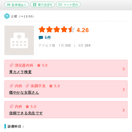
駐車場あり
電子決済可
マイナ受付
土曜（〜13:00）
4.26
6件
アクセス数 7月:
202
| 6月:
258
消化器内科
5.0
胃カメラ検査
内科
体調不良
5.0
穏やかな女医さん
内科
5.0
信頼できる先生です
診療科目：