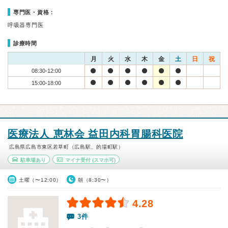
専門医・資格：
呼吸器専門医
診療時間
月
火
水
木
金
土
日
祝
08:30-12:00
15:00-18:00
医療法人 恵林会 益田内科胃腸科医院
広島県広島市東区若草町（広島駅、的場町駅）
駐車場あり
マイナ受付
(スマホ可)
土曜（〜12:00）
朝（8:30〜）
4.28
3件