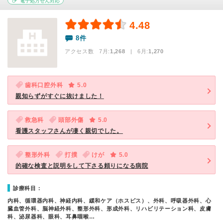
電子処方せん対応
4.48
8件
アクセス数 7月:
1,268
| 6月:
1,270
歯科口腔外科
5.0
親知らずがすぐに抜けました！
救急科
頭部外傷
5.0
看護スタッフさんが凄く親切でした。
整形外科
打撲
けが
5.0
的確な検査と説明をして下さる頼りになる病院
診療科目：
内科、循環器内科、神経内科、緩和ケア（ホスピス）、外科、呼吸器外科、心
臓血管外科、脳神経外科、整形外科、形成外科、リハビリテーション科、皮膚
科、泌尿器科、眼科、耳鼻咽喉…