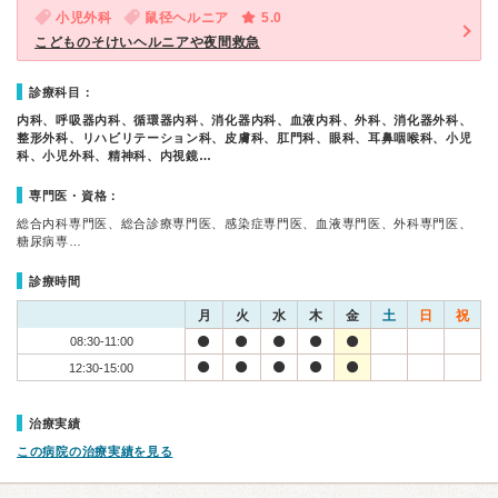
小児外科
鼠径ヘルニア
5.0
こどものそけいヘルニアや夜間救急
診療科目：
内科、呼吸器内科、循環器内科、消化器内科、血液内科、外科、消化器外科、
整形外科、リハビリテーション科、皮膚科、肛門科、眼科、耳鼻咽喉科、小児
科、小児外科、精神科、内視鏡…
専門医・資格：
総合内科専門医、総合診療専門医、感染症専門医、血液専門医、外科専門医、
糖尿病専…
診療時間
月
火
水
木
金
土
日
祝
08:30-11:00
12:30-15:00
治療実績
この病院の治療実績を見る