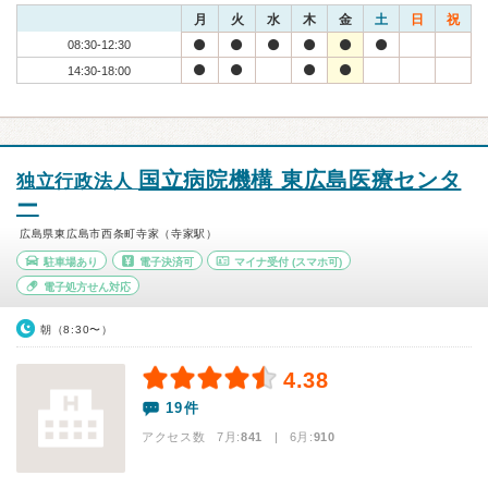
月
火
水
木
金
土
日
祝
08:30-12:30
14:30-18:00
国立病院機構 東広島医療センタ
独立行政法人
ー
広島県東広島市西条町寺家（寺家駅）
駐車場あり
電子決済可
マイナ受付
(スマホ可)
電子処方せん対応
朝（8:30〜）
4.38
19件
アクセス数 7月:
841
| 6月:
910