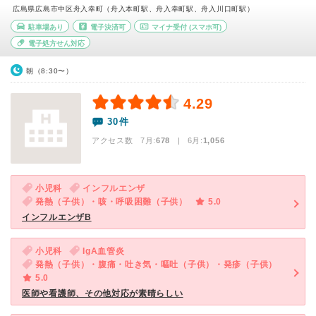
広島県広島市中区舟入幸町（舟入本町駅、舟入幸町駅、舟入川口町駅）
駐車場あり
電子決済可
マイナ受付
(スマホ可)
電子処方せん対応
朝（8:30〜）
4.29
30件
アクセス数 7月:
678
| 6月:
1,056
小児科
インフルエンザ
発熱（子供）・咳・呼吸困難（子供）
5.0
インフルエンザB
小児科
IgA血管炎
発熱（子供）・腹痛・吐き気・嘔吐（子供）・発疹（子供）
5.0
医師や看護師、その他対応が素晴らしい