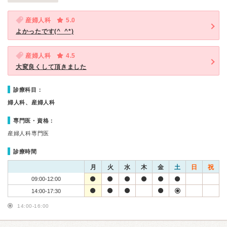
産婦人科
5.0
よかったです(^_^*)
産婦人科
4.5
大変良くして頂きました
診療科目：
婦人科、産婦人科
専門医・資格：
産婦人科専門医
診療時間
月
火
水
木
金
土
日
祝
09:00-12:00
14:00-17:30
14:00-16:00