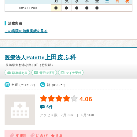
月
火
水
木
金
土
日
祝
08:30-11:00
治療実績
この病院の治療実績を見る
上田皮ふ科
医療法人Palette
長崎県大村市小路口町（竹松駅）
駐車場あり
電子決済可
マイナ受付
土曜（〜16:00）
朝（8:30〜）
4.06
6件
アクセス数 7月:
307
| 6月:
330
皮膚科
にきび
5.0