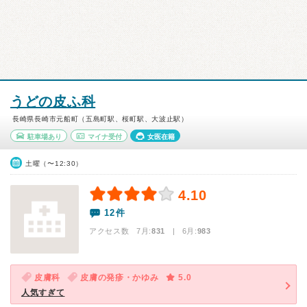
うどの皮ふ科
長崎県長崎市元船町（五島町駅、桜町駅、大波止駅）
駐車場あり
マイナ受付
女医在籍
土曜（〜12:30）
4.10
12件
アクセス数 7月:
831
| 6月:
983
皮膚科
皮膚の発疹・かゆみ
5.0
人気すぎて