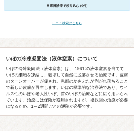
日曜日診療で絞り込む (0件)
口コミ検索はこちら
いぼの冷凍凝固法（液体窒素）について
いぼの冷凍凝固法（液体窒素）は、-196℃の液体窒素を当てて、
いぼの細胞を凍結し、破壊して自然に脱落させる治療です。皮膚
のターンオーバーが促され、患部のかさぶたが剥がれ落ちること
で新しい皮膚が再生します。いぼの標準的な治療法であり、ウイ
ルス性のいぼや老人性いぼ、首のいぼの治療などに広く用いられ
ています。治療には保険が適用されますが、複数回の治療が必要
になるため、1～2週間ごとの通院が必要です。