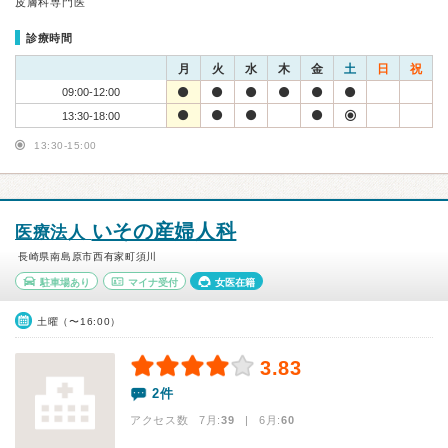
皮膚科専門医
診療時間
月
火
水
木
金
土
日
祝
09:00-12:00
13:30-18:00
13:30-15:00
いその産婦人科
医療法人
長崎県南島原市西有家町須川
駐車場あり
マイナ受付
女医在籍
土曜（〜16:00）
3.83
2件
アクセス数 7月:
39
| 6月:
60