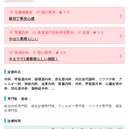
耳鼻咽喉科
顎の異常
5.0
親切丁寧安心感
腎臓内科
急速進行性糸球体腎炎
血尿
5.0
やはり素晴らしい
形成外科
顎の異常
5.0
今までで1番素晴らしい病院！
診療科目：
内科、呼吸器内科、循環器内科、消化器内科、内分泌代謝科、リウマチ科、ア
レルギー科、神経内科、血液内科、腎臓内科、外科、呼吸器外科、心臓血管外
科、消化器外科、脳神経外科、…
専門医・資格：
総合内科専門医、総合診療専門医、アレルギー専門医、リウマチ専門医、感染
症専門医…
診療時間