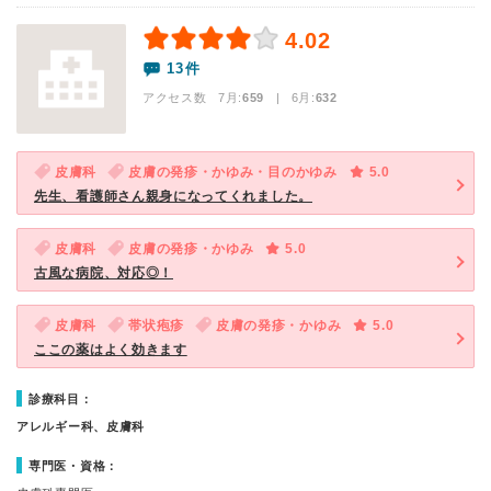
4.02
13件
アクセス数 7月:
659
| 6月:
632
皮膚科
皮膚の発疹・かゆみ・目のかゆみ
5.0
先生、看護師さん親身になってくれました。
皮膚科
皮膚の発疹・かゆみ
5.0
古風な病院、対応◎！
皮膚科
帯状疱疹
皮膚の発疹・かゆみ
5.0
ここの薬はよく効きます
診療科目：
アレルギー科、皮膚科
専門医・資格：