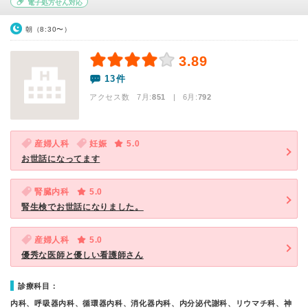
電子処方せん対応
朝（8:30〜）
3.89
13件
アクセス数 7月:
851
| 6月:
792
産婦人科
妊娠
5.0
お世話になってます
腎臓内科
5.0
腎生検でお世話になりました。
産婦人科
5.0
優秀な医師と優しい看護師さん
診療科目：
内科、呼吸器内科、循環器内科、消化器内科、内分泌代謝科、リウマチ科、神