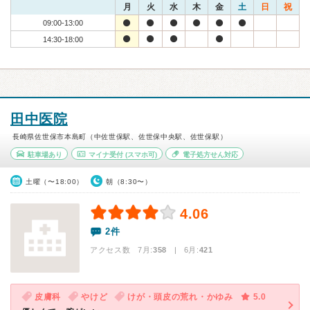
月
火
水
木
金
土
日
祝
09:00-13:00
14:30-18:00
田中医院
長崎県佐世保市本島町（中佐世保駅、佐世保中央駅、佐世保駅）
駐車場あり
マイナ受付
(スマホ可)
電子処方せん対応
土曜（〜18:00）
朝（8:30〜）
4.06
2件
アクセス数 7月:
358
| 6月:
421
皮膚科
やけど
けが・頭皮の荒れ・かゆみ
5.0