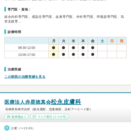
専門医・資格：
総合内科専門医、感染症専門医、血液専門医、外科専門医、呼吸器専門医、気
管支鏡専…
診療時間
月
火
水
木
金
土
日
祝
08:30-12:00
13:00-17:00
治療実績
この病院の治療実績を見る
松永皮膚科
医療法人赤星徳真会
長崎県長崎市浜町（観光通駅、思案橋駅、浜町アーケード駅）
駐車場あり
マイナ受付
(スマホ可)
土曜（〜15:00）