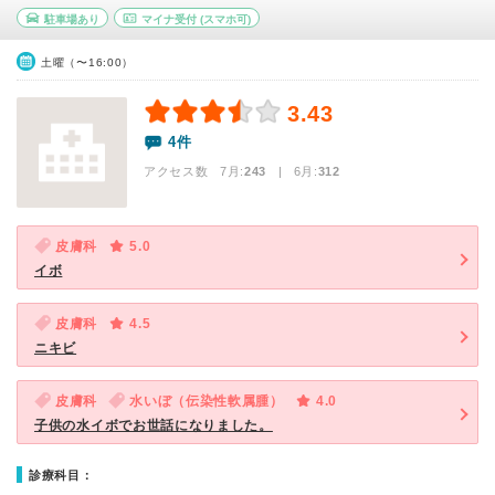
駐車場あり
マイナ受付
(スマホ可)
土曜（〜16:00）
3.43
4件
アクセス数 7月:
243
| 6月:
312
皮膚科
5.0
イボ
皮膚科
4.5
ニキビ
皮膚科
水いぼ（伝染性軟属腫）
4.0
子供の水イボでお世話になりました。
診療科目：