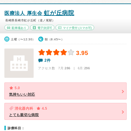
虹が丘病院
医療法人 厚生会
長崎県長崎市虹が丘町（道ノ尾駅）
駐車場あり
電子決済可
マイナ受付
(スマホ可)
土曜（〜12:30）
朝（8:45〜）
3.95
2件
アクセス数 7月:
286
| 6月:
296
5.0
気持ちいい対応
消化器内科
4.5
とても親切な病院
診療科目：