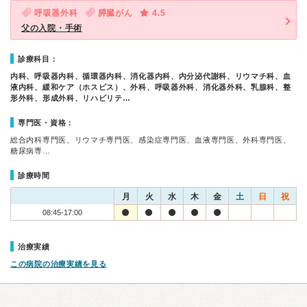
呼吸器外科
膵臓がん
4.5
父の入院・手術
診療科目：
内科、呼吸器内科、循環器内科、消化器内科、内分泌代謝科、リウマチ科、血
液内科、緩和ケア（ホスピス）、外科、呼吸器外科、消化器外科、乳腺科、整
形外科、形成外科、リハビリテ…
専門医・資格：
総合内科専門医、リウマチ専門医、感染症専門医、血液専門医、外科専門医、
糖尿病専…
診療時間
月
火
水
木
金
土
日
祝
08:45-17:00
治療実績
この病院の治療実績を見る