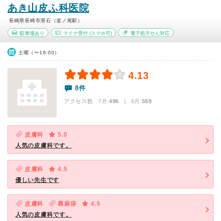
あき山皮ふ科医院
長崎県長崎市滑石（道ノ尾駅）
駐車場あり
マイナ受付
(スマホ可)
電子処方せん対応
土曜（〜16:00）
4.13
8件
アクセス数 7月:
496
| 6月:
559
皮膚科
5.0
人気の皮膚科です。
皮膚科
4.5
優しい先生です
皮膚科
蕁麻疹
4.5
人気の皮膚科です。