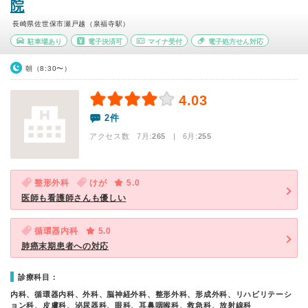
院
長崎県佐世保市瀬戸越（泉福寺駅）
駐車場あり
電子決済可
マイナ受付
電子処方せん対応
朝（8:30〜）
4.03
2件
アクセス数 7月:
265
| 6月:
255
整形外科
けが
5.0
医師も看護師さんも優しい
循環器内科
5.0
肺癌末期患者への対応
診療科目：
内科、循環器内科、外科、脳神経外科、整形外科、形成外科、リハビリテーシ
ョン科、皮膚科、泌尿器科、眼科、耳鼻咽喉科、救急科、放射線科