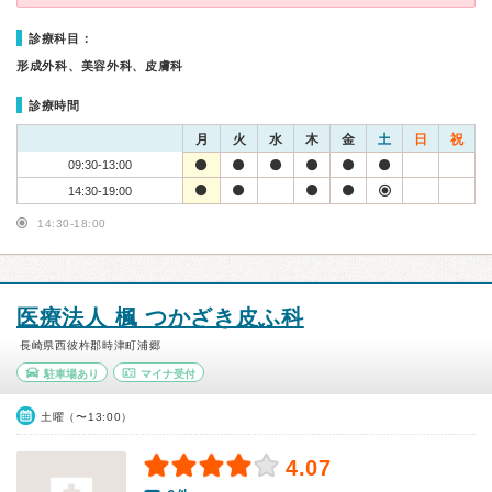
診療科目：
形成外科、美容外科、皮膚科
診療時間
月
火
水
木
金
土
日
祝
09:30-13:00
14:30-19:00
14:30-18:00
医療法人 楓 つかざき皮ふ科
長崎県西彼杵郡時津町浦郷
駐車場あり
マイナ受付
土曜（〜13:00）
4.07