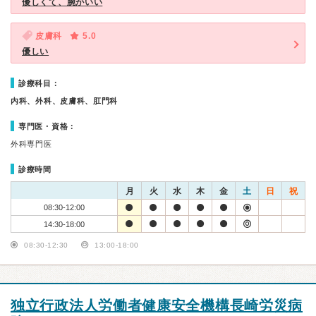
優しくて、腕がいい
皮膚科
5.0
優しい
診療科目：
内科、外科、皮膚科、肛門科
専門医・資格：
外科専門医
診療時間
月
火
水
木
金
土
日
祝
08:30-12:00
14:30-18:00
08:30-12:30
13:00-18:00
独立行政法人労働者健康安全機構長崎労災病