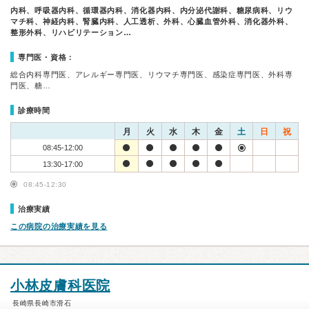
内科、呼吸器内科、循環器内科、消化器内科、内分泌代謝科、糖尿病科、リウ
マチ科、神経内科、腎臓内科、人工透析、外科、心臓血管外科、消化器外科、
整形外科、リハビリテーション…
専門医・資格：
総合内科専門医、アレルギー専門医、リウマチ専門医、感染症専門医、外科専
門医、糖…
診療時間
月
火
水
木
金
土
日
祝
08:45-12:00
13:30-17:00
08:45-12:30
治療実績
この病院の治療実績を見る
小林皮膚科医院
長崎県長崎市滑石