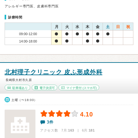
アレルギー専門医、皮膚科専門医
診療時間
月
火
水
木
金
土
日
祝
09:00-12:00
14:00-18:00
北村理子クリニック 皮ふ形成外科
長崎県大村市久原
駐車場あり
電子決済可
マイナ受付
(スマホ可)
土曜（〜18:00）
4.10
3件
アクセス数 7月:
163
| 6月:
181