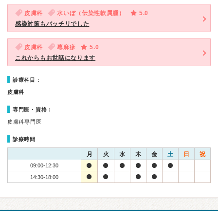
皮膚科
水いぼ（伝染性軟属腫）
5.0
感染対策もバッチリでした
皮膚科
蕁麻疹
5.0
これからもお世話になります
診療科目：
皮膚科
専門医・資格：
皮膚科専門医
診療時間
月
火
水
木
金
土
日
祝
09:00-12:30
14:30-18:00