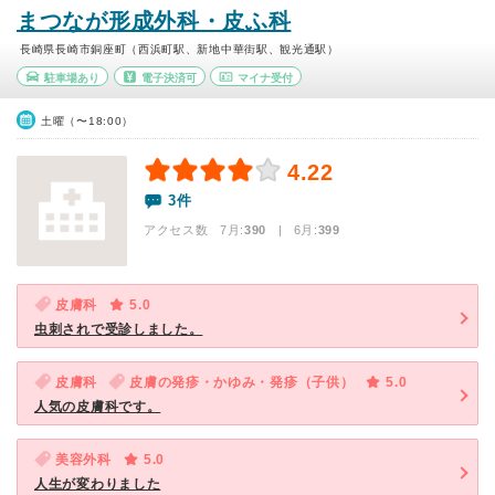
まつなが形成外科・皮ふ科
長崎県長崎市銅座町（西浜町駅、新地中華街駅、観光通駅）
駐車場あり
電子決済可
マイナ受付
土曜（〜18:00）
4.22
3件
アクセス数 7月:
390
| 6月:
399
皮膚科
5.0
虫刺されで受診しました。
皮膚科
皮膚の発疹・かゆみ・発疹（子供）
5.0
人気の皮膚科です。
美容外科
5.0
人生が変わりました