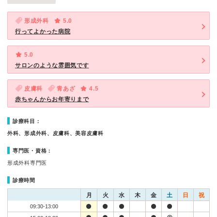
形成外科
5.0
行ってよかった病院
5.0
サロンのような雰囲気です
皮膚科
青あざ
4.5
赤ちゃんからお年寄りまで
診療科目：
外科、形成外科、皮膚科、美容皮膚科
専門医・資格：
形成外科専門医
診療時間
月
火
水
木
金
土
日
祝
09:30-13:00