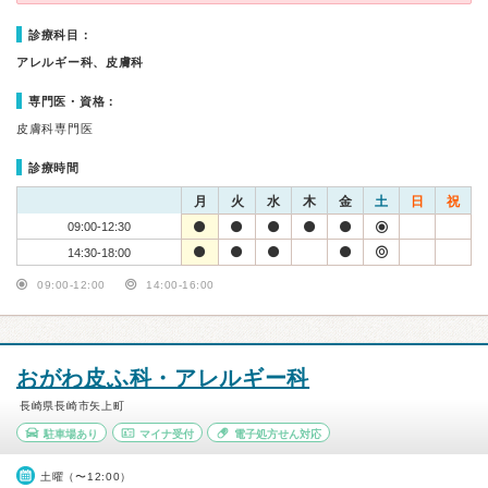
診療科目：
アレルギー科、皮膚科
専門医・資格：
皮膚科専門医
診療時間
月
火
水
木
金
土
日
祝
09:00-12:30
14:30-18:00
09:00-12:00
14:00-16:00
おがわ皮ふ科・アレルギー科
長崎県長崎市矢上町
駐車場あり
マイナ受付
電子処方せん対応
土曜（〜12:00）