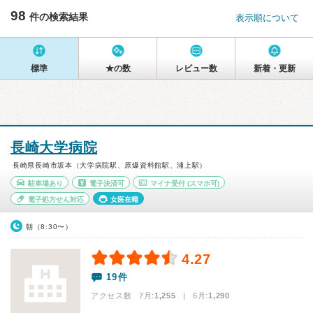
98
件の検索結果
表示順について
標準
★の数
レビュー数
新着・更新
長崎大学病院
長崎県長崎市坂本（大学病院駅、原爆資料館駅、浦上駅）
駐車場あり
電子決済可
マイナ受付
(スマホ可)
電子処方せん対応
女医在籍
朝（8:30〜）
4.27
19件
アクセス数 7月:
1,255
| 6月:
1,290