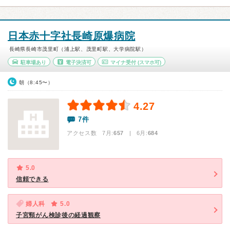
日本赤十字社長崎原爆病院
長崎県長崎市茂里町（浦上駅、茂里町駅、大学病院駅）
駐車場あり
電子決済可
マイナ受付
(スマホ可)
朝（8:45〜）
4.27
7件
アクセス数 7月:
657
| 6月:
684
5.0
信頼できる
婦人科
5.0
子宮頸がん検診後の経過観察