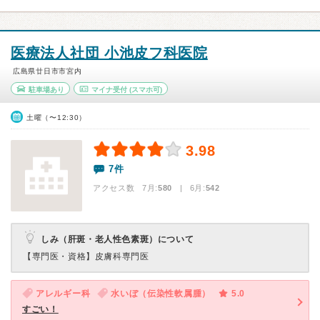
医療法人社団 小池皮フ科医院
広島県廿日市市宮内
駐車場あり
マイナ受付
(スマホ可)
土曜（〜12:30）
3.98
7件
アクセス数 7月:
580
| 6月:
542
しみ（肝斑・老人性色素斑）について
【専門医・資格】
皮膚科専門医
アレルギー科
水いぼ（伝染性軟属腫）
5.0
すごい！