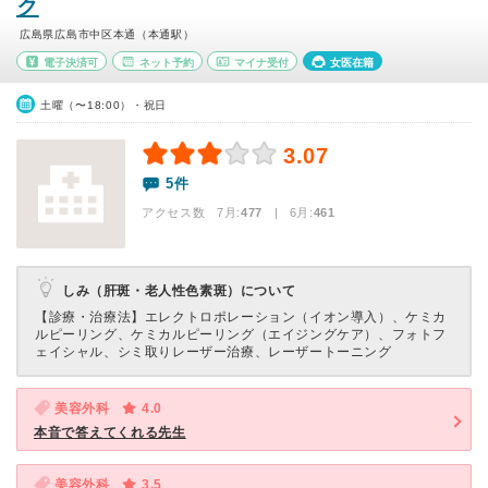
ク
広島県広島市中区本通（本通駅）
電子決済可
ネット予約
マイナ受付
女医在籍
土曜（〜18:00）・祝日
3.07
5件
アクセス数 7月:
477
| 6月:
461
しみ（肝斑・老人性色素斑）について
【診療・治療法】
エレクトロポレーション（イオン導入）、ケミカ
ルピーリング、ケミカルピーリング（エイジングケア）、フォトフ
ェイシャル、シミ取りレーザー治療、レーザートーニング
美容外科
4.0
本音で答えてくれる先生
美容外科
3.5