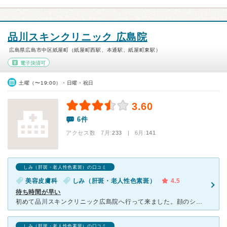
品川スキンクリニック 広島院
広島県広島市中区紙屋町（紙屋町西駅、本通駅、紙屋町東駅）
電子決済可
土曜（〜19:00）・日曜・祝日
3.60
6件
アクセス数 7月:
233
| 6月:
141
しみ（肝斑・老人性色素斑）の口コミ
美容皮膚科
しみ（肝斑・老人性色素斑）
4.5
待ち時間が早い
初めて品川スキンクリニック広島院へ行って来ました。顔のシミ.ソバカス.肝斑などで悩んでいました。初めてで恐る恐る行きましたが…とても感じの良いスタッフさんで、待ち時間も短く、突然の時間変更もオーケーだ
しみ（肝斑・老人性色素斑）の口コミ