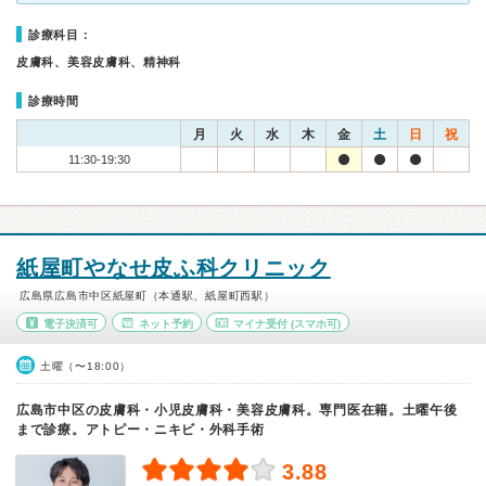
診療科目：
皮膚科、美容皮膚科、精神科
診療時間
月
火
水
木
金
土
日
祝
11:30-19:30
紙屋町やなせ皮ふ科クリニック
広島県広島市中区紙屋町（本通駅、紙屋町西駅）
電子決済可
ネット予約
マイナ受付
(スマホ可)
土曜（〜18:00）
広島市中区の皮膚科・小児皮膚科・美容皮膚科。専門医在籍。土曜午後
まで診療。アトピー・ニキビ・外科手術
3.88