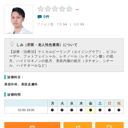
－
0件
アクセス数 7月:
54
| 6月:
55
しみ（肝斑・老人性色素斑）について
【診療・治療法】
ケミカルピーリング（エイジングケア）、ピコレ
ーザー、フォトフェイシャル、レチノール（レチノイン酸）の処
方、ハイドロキノンの処方、美容内服の処方（タチオン、シナー
ル、ハイチオールなど）
診療科目：
美容外科、美容皮膚科
診療時間
月
火
水
木
金
土
日
祝
10:00-19:00