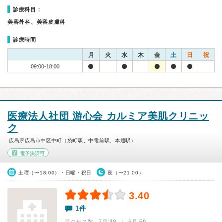
診療科目：
美容外科、美容皮膚科
診療時間
月
火
水
木
金
土
日
祝
09:00-18:00
医療法人社団 游心会 カルミア美肌クリニッ
ク
広島県広島市中区中町（袋町駅、中電前駅、本通駅）
電子決済可
土曜（〜18:00）・日曜・祝日
夜（〜21:00）
3.40
1件
アクセス数 7月:
38
| 6月:
50