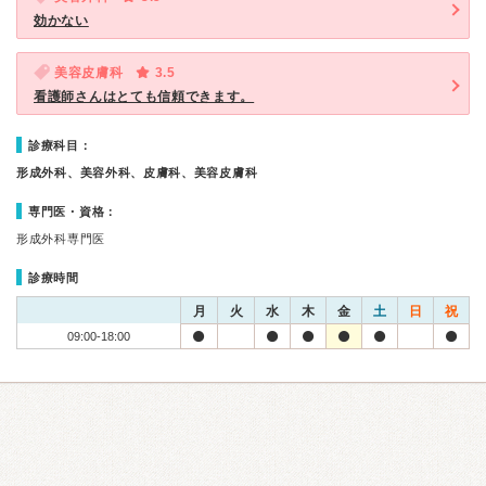
効かない
美容皮膚科
3.5
看護師さんはとても信頼できます。
診療科目：
形成外科、美容外科、皮膚科、美容皮膚科
専門医・資格：
形成外科専門医
診療時間
月
火
水
木
金
土
日
祝
09:00-18:00