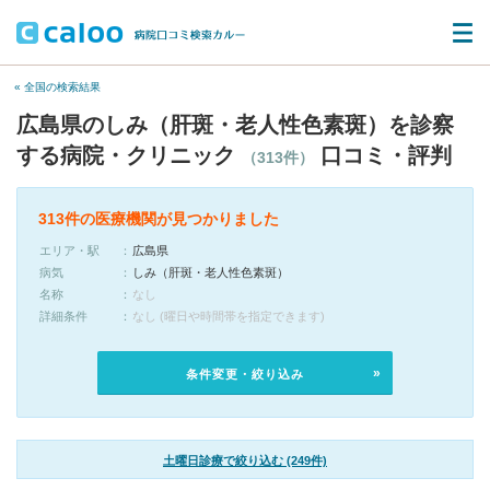
« 全国の検索結果
広島県のしみ（肝斑・老人性色素斑）を診察
する病院・クリニック
口コミ・評判
（313件）
313件の医療機関が見つかりました
エリア・駅
広島県
病気
しみ（肝斑・老人性色素斑）
名称
なし
詳細条件
なし (曜日や時間帯を指定できます)
条件変更・絞り込み
土曜日診療で絞り込む (249件)