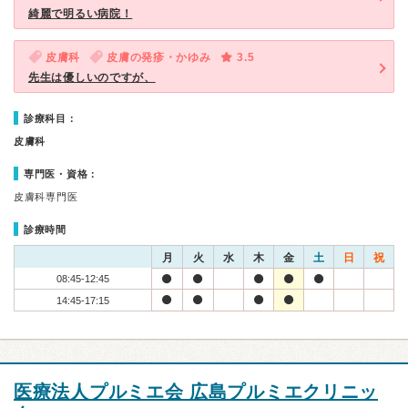
綺麗で明るい病院！
皮膚科
皮膚の発疹・かゆみ
3.5
先生は優しいのですが、
診療科目：
皮膚科
専門医・資格：
皮膚科専門医
診療時間
月
火
水
木
金
土
日
祝
08:45-12:45
14:45-17:15
医療法人プルミエ会 広島プルミエクリニッ