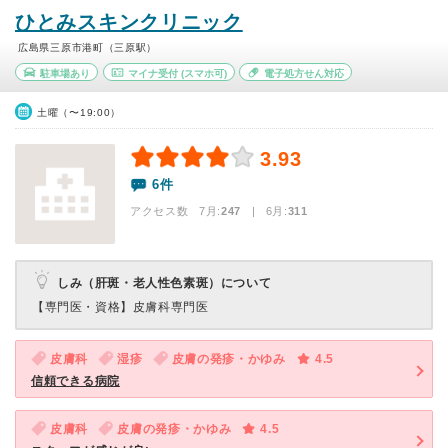
ひとみスキンクリニック
広島県三原市港町（三原駅）
駐車場あり
マイナ受付
(スマホ可)
電子処方せん対応
土曜（〜19:00）
3.93
6件
アクセス数 7月:
247
| 6月:
311
しみ（肝斑・老人性色素斑）について
【専門医・資格】
皮膚科専門医
皮膚科
湿疹
皮膚の発疹・かゆみ
4.5
信頼できる病院
皮膚科
皮膚の発疹・かゆみ
4.5