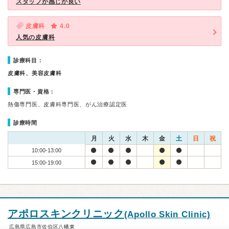
スタッフが感じが良い
皮膚科
4.0
人気の皮膚科
診療科目：
皮膚科、美容皮膚科
専門医・資格：
熱傷専門医、皮膚科専門医、がん治療認定医
診療時間
月
火
水
木
金
土
日
祝
10:00-13:00
15:00-19:00
アポロスキンクリニック
(Apollo Skin Clinic)
広島県広島市佐伯区八幡東