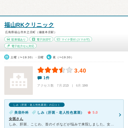
福山RKクリニック
広島県福山市木之庄町（備後本庄駅）
駐車場あり
電子決済可
マイナ受付
(スマホ可)
電子処方せん対応
土曜（〜19:30）・日曜
夜（〜19:30）
3.40
1件
アクセス数 7月:
213
| 6月:
190
しみ（肝斑・老人性色素斑）の口コミ
美容外科
しみ（肝斑・老人性色素斑）
5.0
女医さん
しみ、肝斑、こじわ、首のイボなどが悩みで来院しました。女医さんていう所と夜遅くまで診察しているので、行きやすいと思いました。とても、優しくわかりやすく説明してくださりいろんな施術をする事にしました。同