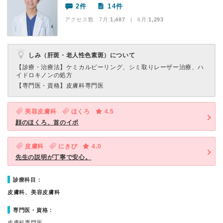
2件
14件
アクセス数 7月:
1,487
| 6月:
1,293
しみ（肝斑・老人性色素斑）について
【診療・治療法】
ケミカルピーリング、シミ取りレーザー治療、ハ
イドロキノンの処方
【専門医・資格】
皮膚科専門医
美容皮膚科
ほくろ
4.5
顔のほくろ、首のイボ
皮膚科
にきび
4.0
先生の説明が丁寧で安心。
診療科目：
皮膚科、美容皮膚科
専門医・資格：
皮膚科専門医