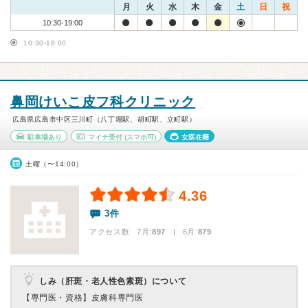
月
火
水
木
金
土
日
祝
10:30-19:00
10:30-18:00
鼻岡けいこ皮フ科クリニック
広島県広島市中区三川町（八丁堀駅、胡町駅、立町駅）
駐車場あり
マイナ受付
(スマホ可)
女医在籍
土曜（〜14:00）
4.36
3件
アクセス数 7月:
897
| 6月:
879
しみ（肝斑・老人性色素斑）について
【専門医・資格】
皮膚科専門医