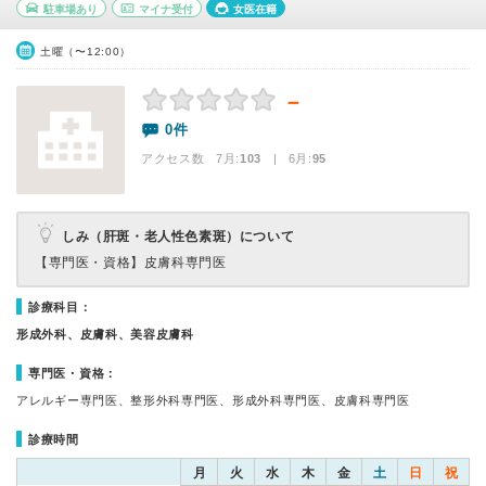
駐車場あり
マイナ受付
女医在籍
土曜（〜12:00）
－
0件
アクセス数 7月:
103
| 6月:
95
しみ（肝斑・老人性色素斑）について
【専門医・資格】
皮膚科専門医
診療科目：
形成外科、皮膚科、美容皮膚科
専門医・資格：
アレルギー専門医、整形外科専門医、形成外科専門医、皮膚科専門医
診療時間
月
火
水
木
金
土
日
祝