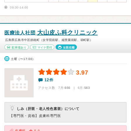
09:30-14:00
大山皮ふ科クリニック
医療法人社団
広島県広島市中区鉄砲町（女学院前駅、縮景園前駅、胡町駅）
駐車場あり
マイナ受付
女医在籍
土曜（〜17:00）
3.97
12件
アクセス数 7月:
656
| 6月:
563
しみ（肝斑・老人性色素斑）について
【専門医・資格】
皮膚科専門医