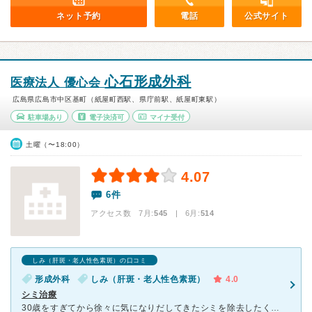
ネット予約
電話
公式サイト
心石形成外科
医療法人 優心会
広島県広島市中区基町（紙屋町西駅、県庁前駅、紙屋町東駅）
駐車場あり
電子決済可
マイナ受付
土曜（〜18:00）
4.07
6件
アクセス数 7月:
545
| 6月:
514
しみ（肝斑・老人性色素斑）の口コミ
形成外科
しみ（肝斑・老人性色素斑）
4.0
シミ治療
30歳をすぎてから徐々に気になりだしてきたシミを除去したくて来院しました。 よくあるシミだと思っていたら、ADMと呼ばれる比較的皮膚の深い部分にできるアザのようなもので間違いないと診察してもらいまし