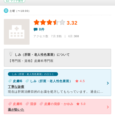
マイナ受付
土曜（〜18:00）
3.32
8件
アクセス数 7月:
331
| 6月:
308
しみ（肝斑・老人性色素斑）について
【専門医・資格】
皮膚科専門医
しみ（肝斑・老人性色素斑）の口コミ
皮膚科
しみ（肝斑・老人性色素斑）
4.5
丁寧な診察
現在は肝斑治療目的のお薬を処方してもらっています。 過去に低温やけどやニキビ、顔に出来た腫瘍除去など、非常にお世話になっている病院です。 どんな症状で行っても、しっかり診て下さいます。 症状
皮膚科
湿疹
皮膚の発疹・かゆみ
5.0
薬が効いた