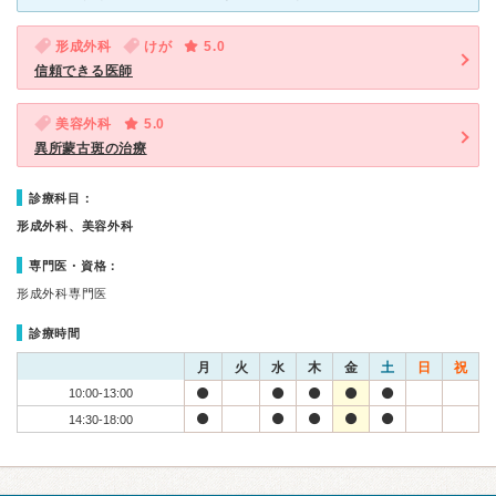
形成外科
けが
5.0
信頼できる医師
美容外科
5.0
異所蒙古斑の治療
診療科目：
形成外科、美容外科
専門医・資格：
形成外科専門医
診療時間
月
火
水
木
金
土
日
祝
10:00-13:00
14:30-18:00