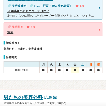
美容皮膚科
しみ（肝斑・老人性色素斑）
1.0
皮膚科専門のドクターではない
2年前くらいに頬のしみでレーザー希望でいきました。 シミを見ての診断ではなく患者の話を聞いて 「あーそれなら肝斑ですね」と。 いや、どう見てもADMだろうと。 しっかり、患者のシミを見てから診
美容外科
5.0
涙袋
診療科目：
美容外科、皮膚科、美容皮膚科
診療時間
月
火
水
木
金
土
日
祝
10:00-19:00
男たちの美容外科
広島院
広島県広島市中区新天地（八丁堀駅、立町駅、胡町駅）