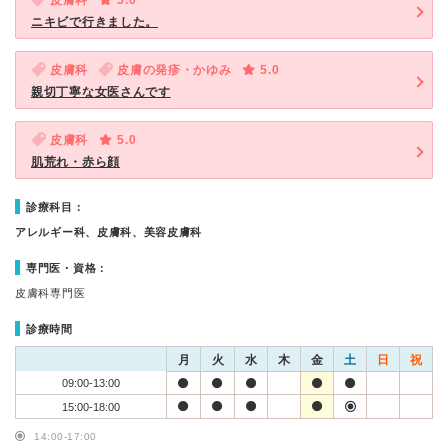
皮膚科
5.0
ニキビで行きました。
皮膚科
皮膚の発疹・かゆみ
5.0
親切丁寧な女医さんです
皮膚科
5.0
肌荒れ・赤ら顔
診療科目：
アレルギー科、皮膚科、美容皮膚科
専門医・資格：
皮膚科専門医
診療時間
月
火
水
木
金
土
日
祝
09:00-13:00
15:00-18:00
14:00-17:00