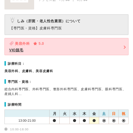
しみ（肝斑・老人性色素斑）について
【専門医・資格】
皮膚科専門医
美容外科
5.0
VIO脱毛
診療科目：
美容外科、皮膚科、美容皮膚科
専門医・資格：
総合内科専門医、外科専門医、整形外科専門医、皮膚科専門医、眼科専門医、
産婦人科…
診療時間
月
火
水
木
金
土
日
祝
13:00-21:00
10:00-18:00