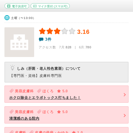
電子決済可
マイナ受付
(スマホ可)
土曜（〜13:00）
3.16
3件
アクセス数 7月:
828
| 6月:
780
しみ（肝斑・老人性色素斑）について
【専門医・資格】
皮膚科専門医
美容皮膚科
ほくろ
5.0
ホクロ除去とエラボトックス打ちました！
美容皮膚科
ほくろ
5.0
清潔感のある院内
皮膚科
皮膚の発疹・かゆみ
1.0