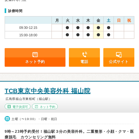
診療時間
月
火
水
木
金
土
日
祝
09:30-12:15
15:00-18:00
ネット予約
電話
公式サイト
TCB東京中央美容外科 福山院
広島県福山市東桜町（福山駅）
電子決済可
ネット予約
土曜（〜19:00）・日曜・祝日
9時～23時予約受付！福山駅３分の美容外科。二重整形・小顔・クマ・医
療脱毛 カウンセリング無料