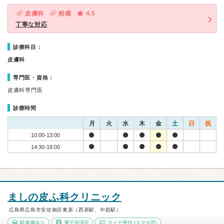
皮膚科
粉瘤
4.5
丁寧な対応
診療科目：
皮膚科
専門医・資格：
皮膚科専門医
診療時間
月
火
水
木
金
土
日
祝
10:00-13:00
14:30-18:00
ましの皮ふ科クリニック
広島県広島市安佐南区東原（西原駅、中筋駅）
駐車場あり
電子決済可
マイナ受付
(スマホ可)