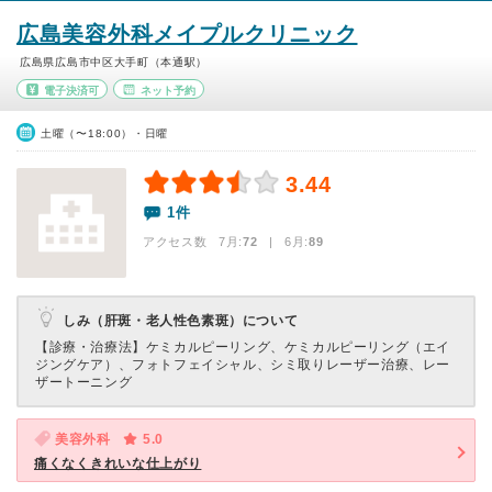
広島美容外科メイプルクリニック
広島県広島市中区大手町（本通駅）
電子決済可
ネット予約
土曜（〜18:00）・日曜
3.44
1件
アクセス数 7月:
72
| 6月:
89
しみ（肝斑・老人性色素斑）について
【診療・治療法】
ケミカルピーリング、ケミカルピーリング（エイ
ジングケア）、フォトフェイシャル、シミ取りレーザー治療、レー
ザートーニング
美容外科
5.0
痛くなくきれいな仕上がり